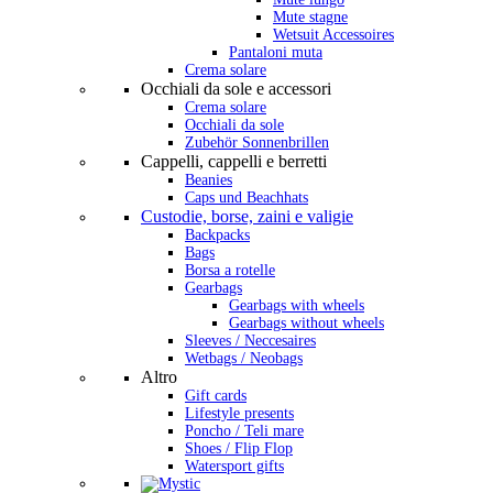
Mute stagne
Wetsuit Accessoires
Pantaloni muta
Crema solare
Occhiali da sole e accessori
Crema solare
Occhiali da sole
Zubehör Sonnenbrillen
Cappelli, cappelli e berretti
Beanies
Caps und Beachhats
Custodie, borse, zaini e valigie
Backpacks
Bags
Borsa a rotelle
Gearbags
Gearbags with wheels
Gearbags without wheels
Sleeves / Neccesaires
Wetbags / Neobags
Altro
Gift cards
Lifestyle presents
Poncho / Teli mare
Shoes / Flip Flop
Watersport gifts