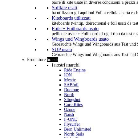
barre di kite usate in diverse condizioni a prezzi s
Softkite usati
ha utilizzato gli aquiloni Foil a cellula aperta e 
Kiteboards utilizzati
kiteboards twintip, doirectional e foil usati da tes
Foils + Foilboards usato
pellicole usate + Foilboard di ogni tipo da test e 
Wings und Wingboards usato
Gebrauchte Wings und Wingboards aus Test und
SUP usato
Gebrauchte Wings und Wingboards aus Test und
Produttore
brands
i nostri marchi
Ride Engine
ION
Mystic
SABfoil
Duotone
North
Slingshot
Core Kites
Ozone
Naish
F-ONE
Flysurfer
Bern Unlimited
North Sails