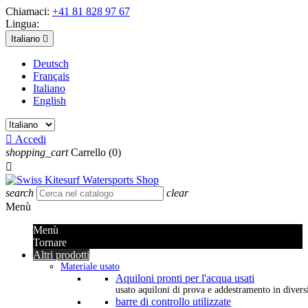
Chiamaci:
+41 81 828 97 67
Lingua:
Italiano

Deutsch
Français
Italiano
English

Accedi
shopping_cart
Carrello
(0)

search
clear
Menù
Menù
Tornare
Altri prodotti
Materiale usato
Aquiloni pronti per l'acqua usati
usato aquiloni di prova e addestramento in diversi 
barre di controllo utilizzate