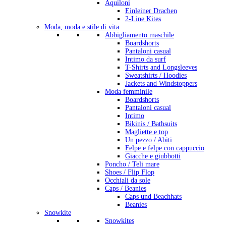
Aquiloni
Einleiner Drachen
2-Line Kites
Moda, moda e stile di vita
Abbigliamento maschile
Boardshorts
Pantaloni casual
Intimo da surf
T-Shirts and Longsleeves
Sweatshirts / Hoodies
Jackets and Windstoppers
Moda femminile
Boardshorts
Pantaloni casual
Intimo
Bikinis / Bathsuits
Magliette e top
Un pezzo / Abiti
Felpe e felpe con cappuccio
Giacche e giubbotti
Poncho / Teli mare
Shoes / Flip Flop
Occhiali da sole
Caps / Beanies
Caps und Beachhats
Beanies
Snowkite
Snowkites