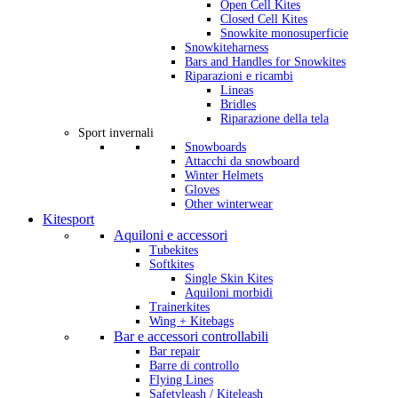
Open Cell Kites
Closed Cell Kites
Snowkite monosuperficie
Snowkiteharness
Bars and Handles for Snowkites
Riparazioni e ricambi
Lineas
Bridles
Riparazione della tela
Sport invernali
Snowboards
Attacchi da snowboard
Winter Helmets
Gloves
Other winterwear
Kitesport
Aquiloni e accessori
Tubekites
Softkites
Single Skin Kites
Aquiloni morbidi
Trainerkites
Wing + Kitebags
Bar e accessori controllabili
Bar repair
Barre di controllo
Flying Lines
Safetyleash / Kiteleash