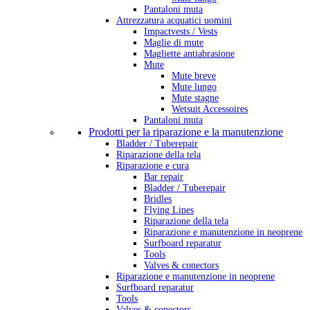
Pantaloni muta
Attrezzatura acquatici uomini
Impactvests / Vests
Maglie di mute
Magliette antiabrasione
Mute
Mute breve
Mute lungo
Mute stagne
Wetsuit Accessoires
Pantaloni muta
Prodotti per la riparazione e la manutenzione
Bladder / Tuberepair
Riparazione della tela
Riparazione e cura
Bar repair
Bladder / Tuberepair
Bridles
Flying Lines
Riparazione della tela
Riparazione e manutenzione in neoprene
Surfboard reparatur
Tools
Valves & conectors
Riparazione e manutenzione in neoprene
Surfboard reparatur
Tools
Valves & conectors