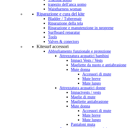
trapezio dell'anca uomo
Waistharness woman
Riparazione e cura del kite
Bladder / Tuberepair
Riparazione della tela
Riparazione e manutenzione in neoprene
Surfboard reparatur
Tools
Valves & conectors
Kitesurf accessori
Abbigliamento funzionale e protezione
Attrezzatura acquatici bambini
Impact Vests / Vests
Magliette da nuoto e antiabrasione
Mute donna
Accessori di mute
Mute breve
Mute lungo
Attrezzatura acquatici donne
Impactvests / vests
Maglie di mute
Magliette antiabrasione
Mute donna
Accessori di mute
Mute breve
Mute lungo
Pantaloni muta