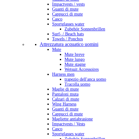
Impactvests / vests
Guanti di mute
Cappucci di mute
Casco
Sportglasses water
Zubehör Sonnenbrillen
Surf- / Beach hats
Towels / Ponchos
Attrezzatura acquatico uomini
Mute
Mute breve
Mute lungo
Mute stagne
Wetsuit Accessoires
Harness men
trapezio dell'anca uomo
Tracolla uomo
Maglie di mute
Pantaloni muta
Calzari di mute
Wing Harness
Guanti di mute
Cappucci di mute
Magliette antiabrasione
Impactvests / Vests
Casco
Sportglasses water
Zubehör Sonnenbrillen