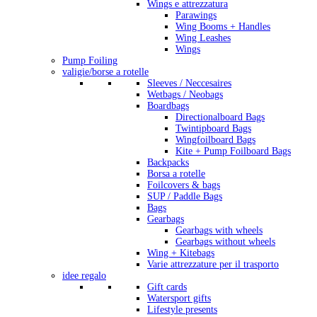
Wings e attrezzatura
Parawings
Wing Booms + Handles
Wing Leashes
Wings
Pump Foiling
valigie/borse a rotelle
Sleeves / Neccesaires
Wetbags / Neobags
Boardbags
Directionalboard Bags
Twintipboard Bags
Wingfoilboard Bags
Kite + Pump Foilboard Bags
Backpacks
Borsa a rotelle
Foilcovers & bags
SUP / Paddle Bags
Bags
Gearbags
Gearbags with wheels
Gearbags without wheels
Wing + Kitebags
Varie attrezzature per il trasporto
idee regalo
Gift cards
Watersport gifts
Lifestyle presents