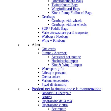
Directionalboard Bags
Twintipboard Bags
Wingfoilboard Bags
Kite + Pump Foilboard Bags
Gearbags
Gearbags with wheels
Gearbags without wheels
SUP / Paddle Bags
Varie attrezzature per il trasporto
Wetbags / Neobags
Wing + Kitebags
Altro
Gift cards
Pumpe / Accessori
Accessori per pompe
Hochdruckpumpen
Kite & Wing Pumpen
Watersport gifts
Lifestyle presents
Crema solare
Various Accessoires
Pezzi di ricambio
Prodotti per la riparazione e la manutenzione
Bladder / Tuberepair
Bridles
Riparazione della tela
Riparazione e cura
Bar repair