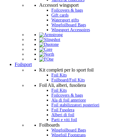
Accessori wingsport
Foilcovers & bags
Gift cards
Watersport gifts
Wingfoilboard Bags
Wingsport Accessoires
Foilsport
Kit completi per lo sport foil
Foil Kits
Foilboard/Foil Kits
Foil Ali, alberi, fusoliera
Foil Kits
Foilcovers & bags
Ala di foil anteriore
Foil stabilizzatori posteriori
Foil Fusolera
Alberi di foil
Parti e viti foil
Foilboards
Wingfoilboard Bags
Wingfoil Footstraps