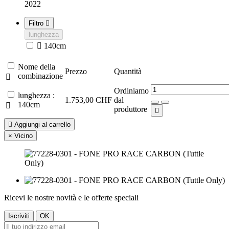
2022
Filtro

lunghezza

140cm
Nome della
Prezzo
Quantità
combinazione

Ordiniamo
lunghezza :
1.753,00 CHF
dal
140cm

produttore


Aggiungi al carrello
×
Vicino
Ricevi le nostre novità e le offerte speciali