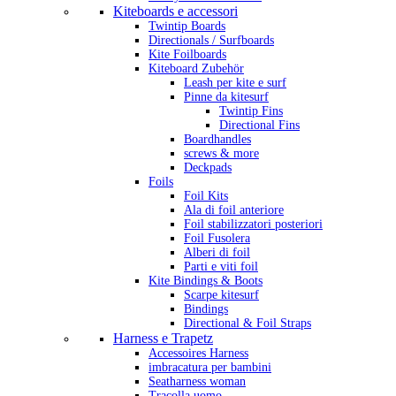
Kiteboards e accessori
Twintip Boards
Directionals / Surfboards
Kite Foilboards
Kiteboard Zubehör
Leash per kite e surf
Pinne da kitesurf
Twintip Fins
Directional Fins
Boardhandles
screws & more
Deckpads
Foils
Foil Kits
Ala di foil anteriore
Foil stabilizzatori posteriori
Foil Fusolera
Alberi di foil
Parti e viti foil
Kite Bindings & Boots
Scarpe kitesurf
Bindings
Directional & Foil Straps
Harness e Trapetz
Accessoires Harness
imbracatura per bambini
Seatharness woman
Tracolla uomo