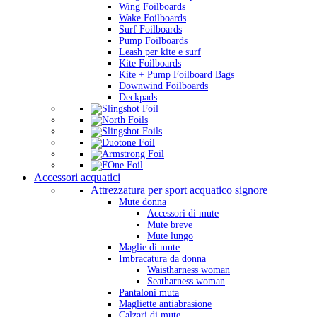
Wing Foilboards
Wake Foilboards
Surf Foilboards
Pump Foilboards
Leash per kite e surf
Kite Foilboards
Kite + Pump Foilboard Bags
Downwind Foilboards
Deckpads
Accessori acquatici
Attrezzatura per sport acquatico signore
Mute donna
Accessori di mute
Mute breve
Mute lungo
Maglie di mute
Imbracatura da donna
Waistharness woman
Seatharness woman
Pantaloni muta
Magliette antiabrasione
Calzari di mute