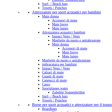
Surf- / Beach hats
Towels / Ponchos
Attrezzature per sport acquatici per bambini
Mute donna
Accessori di mute
Mute breve
Mute lungo
Attrezzatura acquatici bambini
Impact Vests / Vests
Magliette da nuoto e antiabrasione
Mute donna
Accessori di mute
Mute breve
Mute lungo
Magliette da nuoto e antiabrasione
imbracatura per bambini
Impact Vests / Vests
Calzari di mute
Guanti di mute
Cappucci di mute
Casco
Sportglasses water
Zubehör Sonnenbrillen
Surf- / Beach hats
Towels / Ponchos
Borse per sport acquatici e attrezzature per il trasp
Boardbags