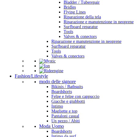
Bladder / Tuberepair
Bridles
Flying Lines
Riparazione della tela
Riparazione e manutenzione in neoprene
Surfboard reparatur
Tools
Valves & conectors
Riparazione e manutenzione in neoprene
Surfboard reparatur
Tools
Valves & conectors
Fashion/Lifestyle
modo delle signore
Bikinis / Bathsuits
Boardshorts
Felpe e felpe con cappuccio
Giacche e giubbotti
Intimo
Magliette e top
Pantaloni casual
Un pezzo / Abiti
Moda Uomo
Boardshorts
Intimo da surf