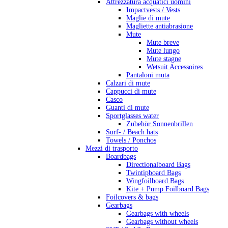
Attrezzatura acquatici uomini
Impactvests / Vests
Maglie di mute
Magliette antiabrasione
Mute
Mute breve
Mute lungo
Mute stagne
Wetsuit Accessoires
Pantaloni muta
Calzari di mute
Cappucci di mute
Casco
Guanti di mute
Sportglasses water
Zubehör Sonnenbrillen
Surf- / Beach hats
Towels / Ponchos
Mezzi di trasporto
Boardbags
Directionalboard Bags
Twintipboard Bags
Wingfoilboard Bags
Kite + Pump Foilboard Bags
Foilcovers & bags
Gearbags
Gearbags with wheels
Gearbags without wheels