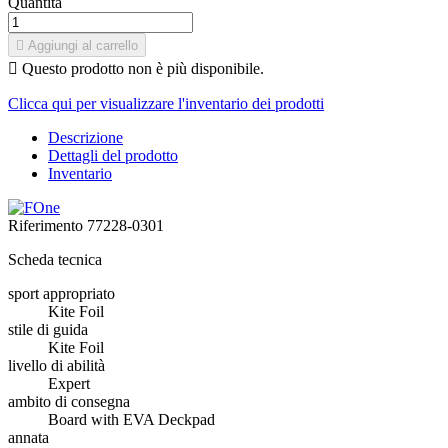
Quantità

Aggiungi al carrello

Questo prodotto non è più disponibile.
Clicca qui per visualizzare l'inventario dei prodotti
Descrizione
Dettagli del prodotto
Inventario
Riferimento
77228-0301
Scheda tecnica
sport appropriato
Kite Foil
stile di guida
Kite Foil
livello di abilità
Expert
ambito di consegna
Board with EVA Deckpad
annata