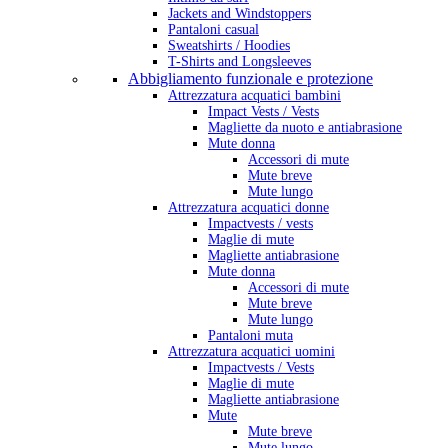
Jackets and Windstoppers
Pantaloni casual
Sweatshirts / Hoodies
T-Shirts and Longsleeves
Abbigliamento funzionale e protezione
Attrezzatura acquatici bambini
Impact Vests / Vests
Magliette da nuoto e antiabrasione
Mute donna
Accessori di mute
Mute breve
Mute lungo
Attrezzatura acquatici donne
Impactvests / vests
Maglie di mute
Magliette antiabrasione
Mute donna
Accessori di mute
Mute breve
Mute lungo
Pantaloni muta
Attrezzatura acquatici uomini
Impactvests / Vests
Maglie di mute
Magliette antiabrasione
Mute
Mute breve
Mute lungo