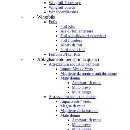
Wingfoil Footstraps
Wingfoil boards
Wingboardleashes
Wingfoils
Foils
Foil Kits
Ala di foil anteriore
Foil stabilizzatori posteriori
Foil Fusolera
Alberi di foil
Parti e viti foil
Foilboard/Foil Kits
Abbigliamento per sport acquatici
Attrezzatura acquatici bambini
Impact Vests / Vests
Magliette da nuoto e antiabrasione
Mute donna
Accessori di mute
Mute breve
Mute lungo
Attrezzatura acquatici donne
Impactvests / vests
Maglie di mute
Magliette antiabrasione
Mute donna
Accessori di mute
Mute breve
Mute lungo