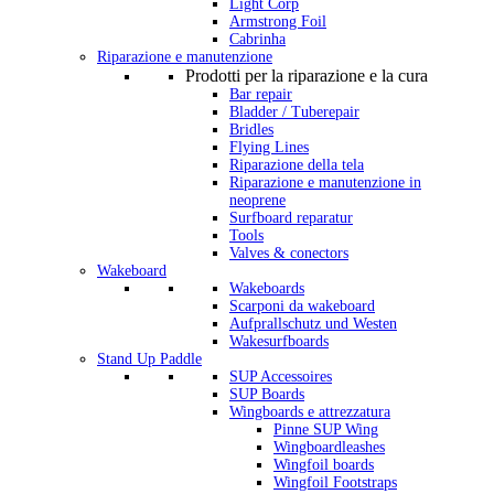
Light Corp
Armstrong Foil
Cabrinha
Riparazione e manutenzione
Prodotti per la riparazione e la cura
Bar repair
Bladder / Tuberepair
Bridles
Flying Lines
Riparazione della tela
Riparazione e manutenzione in
neoprene
Surfboard reparatur
Tools
Valves & conectors
Wakeboard
Wakeboards
Scarponi da wakeboard
Aufprallschutz und Westen
Wakesurfboards
Stand Up Paddle
SUP Accessoires
SUP Boards
Wingboards e attrezzatura
Pinne SUP Wing
Wingboardleashes
Wingfoil boards
Wingfoil Footstraps