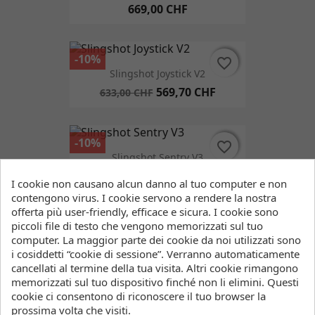
669,00 CHF
-10%
favorite_border
favorite_border
Slingshot Joystick V2
569,70 CHF
633,00 CHF
-10%
favorite_border
favorite_border
Slingshot Sentry V3
593,10 CHF
659,00 CHF
I cookie non causano alcun danno al tuo computer e non
contengono virus. I cookie servono a rendere la nostra
offerta più user-friendly, efficace e sicura. I cookie sono
piccoli file di testo che vengono memorizzati sul tuo
favorite_border
favorite_border
computer. La maggior parte dei cookie da noi utilizzati sono
i cosiddetti “cookie di sessione”. Verranno automaticamente
Duotone Quick Rel Combi Kit - Grey - Onesize
cancellati al termine della tua visita. Altri cookie rimangono
79,90 CHF
FILTRO
memorizzati sul tuo dispositivo finché non li elimini. Questi
cookie ci consentono di riconoscere il tuo browser la
prossima volta che visiti.