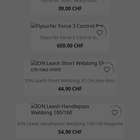
Flysurfer Short Safety Leash
39,00 CHF
favorite_border
favorite_border
Flysurfer Force 3 Control Bar
659,00 CHF
favorite_border
favorite_border
ION Leash Short Webbing 55 Cm Neo-Mint
44,90 CHF
favorite_border
favorite_border
ION Leash Handlepass Webbing 100/160 Magenta
54,90 CHF