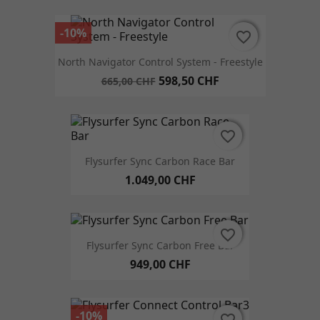
-10%
favorite_border
favorite_border
North Navigator Control System - Freestyle
598,50 CHF
665,00 CHF
favorite_border
favorite_border
Flysurfer Sync Carbon Race Bar
1.049,00 CHF
favorite_border
favorite_border
Flysurfer Sync Carbon Free Bar
949,00 CHF
-10%
favorite_border
favorite_border