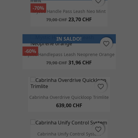
favorite_border
favorite_border
-70%
Mystic Handle Pass Leash Neo Mint
23,70 CHF
79,00 CHF
IN SALDO!
favorite_border
favorite_border
-60%
Mystic Handlepass Leash Neoprene Orange
31,96 CHF
79,90 CHF
favorite_border
favorite_border
Cabrinha Overdrive Quickloop Trimlite
639,00 CHF
favorite_border
favorite_border
Cabrinha Unify Control System