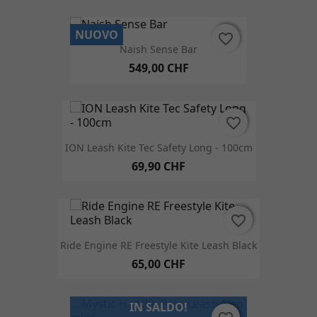
NUOVO
favorite_border
favorite_border
Naish Sense Bar
549,00 CHF
favorite_border
favorite_border
ION Leash Kite Tec Safety Long - 100cm
69,90 CHF
favorite_border
favorite_border
Ride Engine RE Freestyle Kite Leash Black
65,00 CHF
IN SALDO!