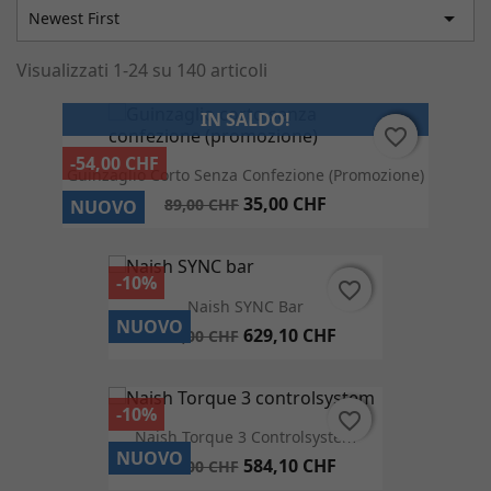

Newest First
Visualizzati 1-24 su 140 articoli
IN SALDO!
favorite_border
favorite_border
-54,00 CHF
Guinzaglio Corto Senza Confezione (promozione)
35,00 CHF
89,00 CHF
NUOVO
-10%
favorite_border
favorite_border
Naish SYNC Bar
NUOVO
629,10 CHF
699,00 CHF
-10%
favorite_border
favorite_border
Naish Torque 3 Controlsystem
NUOVO
584,10 CHF
649,00 CHF