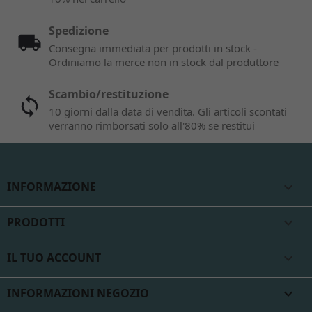
Spedizione
Consegna immediata per prodotti in stock -
Ordiniamo la merce non in stock dal produttore
Scambio/restituzione
10 giorni dalla data di vendita. Gli articoli scontati
verranno rimborsati solo all'80% se restitui
INFORMAZIONE

PRODOTTI

IL TUO ACCOUNT

INFORMAZIONI NEGOZIO
keyboard_arrow_down