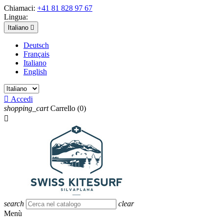
Chiamaci:
+41 81 828 97 67
Lingua:
Italiano

Deutsch
Français
Italiano
English

Accedi
shopping_cart
Carrello
(0)

search
clear
Menù