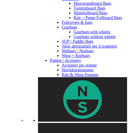
Directionalboard Bags
Twintipboard Bags
Wingfoilboard Bags
Kite + Pump Foilboard Bags
Foilcovers & bags
Gearbags
Gearbags with wheels
Gearbags without wheels
SUP / Paddle Bags
Varie attrezzature per il trasporto
Wetbags / Neobags
Wing + Kitebags
Pumpe / Accessori
Accessori per pompe
Hochdruckpumpen
Kite & Wing Pumpen