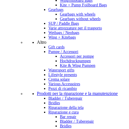
Wingfoilboard Bags
Kite + Pump Foilboard Bags
Gearbags
Gearbags with wheels
Gearbags without wheels
SUP / Paddle Bags
Varie attrezzature per il trasporto
Wetbags / Neobags
Wing + Kitebags
Altro
Gift cards
Pumpe / Accessori
Accessori per pompe
Hochdruckpumpen
Kite & Wing Pumpen
Watersport gifts
Lifestyle presents
Crema solare
Various Accessoires
Pezzi di ricambio
Prodotti per la riparazione e la manutenzione
Bladder / Tuberepair
Bridles
Riparazione della tela
Riparazione e cura
Bar repair
Bladder / Tuberepair
Bridles