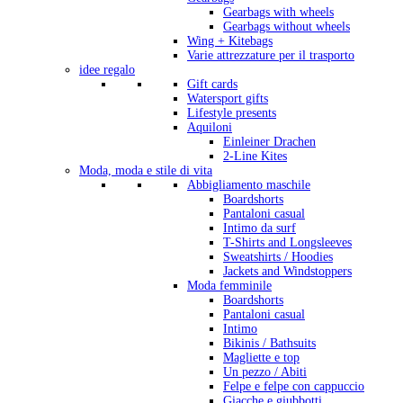
Gearbags with wheels
Gearbags without wheels
Wing + Kitebags
Varie attrezzature per il trasporto
idee regalo
Gift cards
Watersport gifts
Lifestyle presents
Aquiloni
Einleiner Drachen
2-Line Kites
Moda, moda e stile di vita
Abbigliamento maschile
Boardshorts
Pantaloni casual
Intimo da surf
T-Shirts and Longsleeves
Sweatshirts / Hoodies
Jackets and Windstoppers
Moda femminile
Boardshorts
Pantaloni casual
Intimo
Bikinis / Bathsuits
Magliette e top
Un pezzo / Abiti
Felpe e felpe con cappuccio
Giacche e giubbotti