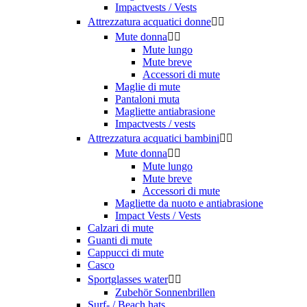
Impactvests / Vests
Attrezzatura acquatici donne


Mute donna


Mute lungo
Mute breve
Accessori di mute
Maglie di mute
Pantaloni muta
Magliette antiabrasione
Impactvests / vests
Attrezzatura acquatici bambini


Mute donna


Mute lungo
Mute breve
Accessori di mute
Magliette da nuoto e antiabrasione
Impact Vests / Vests
Calzari di mute
Guanti di mute
Cappucci di mute
Casco
Sportglasses water


Zubehör Sonnenbrillen
Surf- / Beach hats