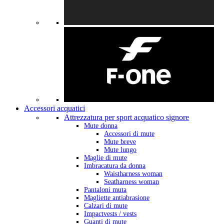
Accessori acquatici
Attrezzatura per sport acquatico signore
Mute donna
Accessori di mute
Mute breve
Mute lungo
Maglie di mute
Imbracatura da donna
Waistharness woman
Seatharness woman
Pantaloni muta
Magliette antiabrasione
Calzari di mute
Impactvests / vests
Guanti di mute