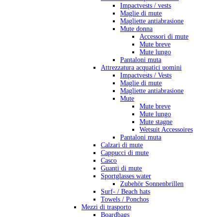
Impactvests / vests
Maglie di mute
Magliette antiabrasione
Mute donna
Accessori di mute
Mute breve
Mute lungo
Pantaloni muta
Attrezzatura acquatici uomini
Impactvests / Vests
Maglie di mute
Magliette antiabrasione
Mute
Mute breve
Mute lungo
Mute stagne
Wetsuit Accessoires
Pantaloni muta
Calzari di mute
Cappucci di mute
Casco
Guanti di mute
Sportglasses water
Zubehör Sonnenbrillen
Surf- / Beach hats
Towels / Ponchos
Mezzi di trasporto
Boardbags