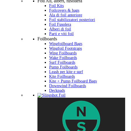
Foil Ali, alberi, fusoliera
Foil Kits
Foilcovers & bags
Ala di foil anteriore
Foil stabilizzatori posteriori
Foil Fusolera
Alberi di foil
Parti e viti foil
Foilboards
Wingfoilboard Bags
Wingfoil Footstraps
Wing Foilboards
Wake Foilboards
Surf Foilboards
Pump Foilboards
Leash per kite e surf
Kite Foilboards
Kite + Pump Foilboard Bags
Downwind Foilboards
Deckpads