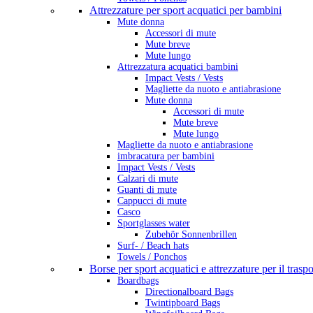
Attrezzature per sport acquatici per bambini
Mute donna
Accessori di mute
Mute breve
Mute lungo
Attrezzatura acquatici bambini
Impact Vests / Vests
Magliette da nuoto e antiabrasione
Mute donna
Accessori di mute
Mute breve
Mute lungo
Magliette da nuoto e antiabrasione
imbracatura per bambini
Impact Vests / Vests
Calzari di mute
Guanti di mute
Cappucci di mute
Casco
Sportglasses water
Zubehör Sonnenbrillen
Surf- / Beach hats
Towels / Ponchos
Borse per sport acquatici e attrezzature per il trasp
Boardbags
Directionalboard Bags
Twintipboard Bags