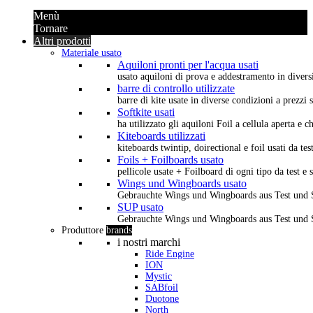
Menù
Tornare
Altri prodotti
Materiale usato
Aquiloni pronti per l'acqua usati
usato aquiloni di prova e addestramento in diversi 
barre di controllo utilizzate
barre di kite usate in diverse condizioni a prezzi s
Softkite usati
ha utilizzato gli aquiloni Foil a cellula aperta e 
Kiteboards utilizzati
kiteboards twintip, doirectional e foil usati da tes
Foils + Foilboards usato
pellicole usate + Foilboard di ogni tipo da test e 
Wings und Wingboards usato
Gebrauchte Wings und Wingboards aus Test und
SUP usato
Gebrauchte Wings und Wingboards aus Test und
Produttore
brands
i nostri marchi
Ride Engine
ION
Mystic
SABfoil
Duotone
North