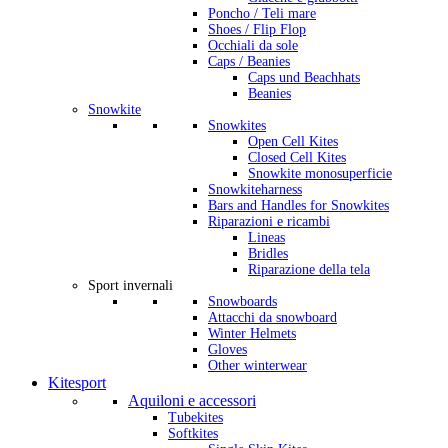
Poncho / Teli mare
Shoes / Flip Flop
Occhiali da sole
Caps / Beanies
Caps und Beachhats
Beanies
Snowkite
Snowkites
Open Cell Kites
Closed Cell Kites
Snowkite monosuperficie
Snowkiteharness
Bars and Handles for Snowkites
Riparazioni e ricambi
Lineas
Bridles
Riparazione della tela
Sport invernali
Snowboards
Attacchi da snowboard
Winter Helmets
Gloves
Other winterwear
Kitesport
Aquiloni e accessori
Tubekites
Softkites