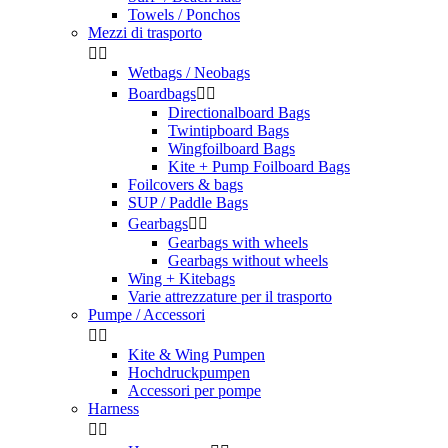
Towels / Ponchos
Mezzi di trasporto


Wetbags / Neobags
Boardbags


Directionalboard Bags
Twintipboard Bags
Wingfoilboard Bags
Kite + Pump Foilboard Bags
Foilcovers & bags
SUP / Paddle Bags
Gearbags


Gearbags with wheels
Gearbags without wheels
Wing + Kitebags
Varie attrezzature per il trasporto
Pumpe / Accessori


Kite & Wing Pumpen
Hochdruckpumpen
Accessori per pompe
Harness

