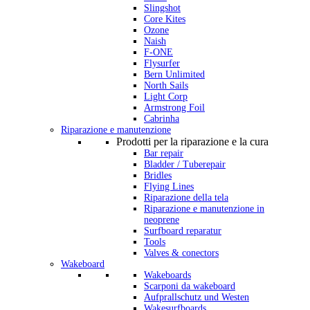
Slingshot
Core Kites
Ozone
Naish
F-ONE
Flysurfer
Bern Unlimited
North Sails
Light Corp
Armstrong Foil
Cabrinha
Riparazione e manutenzione
Prodotti per la riparazione e la cura
Bar repair
Bladder / Tuberepair
Bridles
Flying Lines
Riparazione della tela
Riparazione e manutenzione in
neoprene
Surfboard reparatur
Tools
Valves & conectors
Wakeboard
Wakeboards
Scarponi da wakeboard
Aufprallschutz und Westen
Wakesurfboards