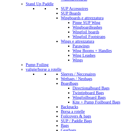
Stand Up Paddle
SUP Accessoires
SUP Boards
Wingboards e attrezzatura
Pinne SUP Wing
Wingboardleashes
Wingfoil boards
Wingfoil Footstraps
Wings e attrezzatura
Parawings
Wing Booms + Handles
Wing Leashes
Wings
Pump Foiling
valigie/borse a rotelle
Sleeves / Neccesaires
Wetbags / Neobags
Boardbags
Directionalboard Bags
Twintipboard Bags
Wingfoilboard Bags
Kite + Pump Foilboard Bags
Backpacks
Borsa a rotelle
Foilcovers & bags
SUP / Paddle Bags
Bags
Gearbags