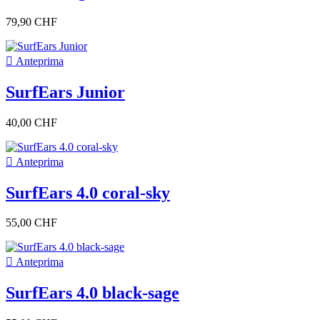
In magazzino
79,90 CHF
In magazzino
11

Anteprima
Magazzino
SurfEars Junior
Kiteshop Silvaplana
10
Magazzino Wind&Snow
4
Duotone Svizzera
5
40,00 CHF
Condizione

Anteprima
Nuovo
12
Usato
0
SurfEars 4.0 coral-sky
Ristrutturato
0
Brand
55,00 CHF
genere

Anteprima
Unisex
2
Donne
2
SurfEars 4.0 black-sage
Gioventù
1