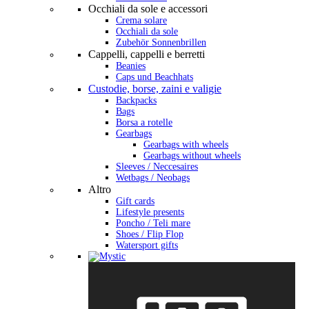
Occhiali da sole e accessori
Crema solare
Occhiali da sole
Zubehör Sonnenbrillen
Cappelli, cappelli e berretti
Beanies
Caps und Beachhats
Custodie, borse, zaini e valigie
Backpacks
Bags
Borsa a rotelle
Gearbags
Gearbags with wheels
Gearbags without wheels
Sleeves / Neccesaires
Wetbags / Neobags
Altro
Gift cards
Lifestyle presents
Poncho / Teli mare
Shoes / Flip Flop
Watersport gifts