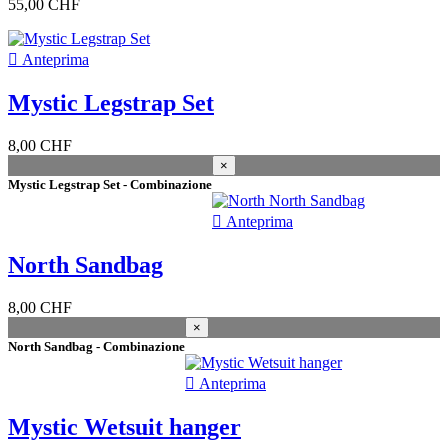
55,00 CHF
annata
2025
2

Anteprima
2022
1
2020
1
Mystic Legstrap Set
2019
1
2013
1
8,00 CHF
colore
×
Mystic Legstrap Set - Combinazione
black
2
grey
1

Anteprima
ocean blue
2
pacific blue
1
North Sandbag
red
1
transparent
1
8,00 CHF
white
1
×
North Sandbag - Combinazione
sport appropriato

Anteprima
Wing Foil
3
Windfoil/Windsurf
3
Mystic Wetsuit hanger
wakesurf
3
Wakeboard
3