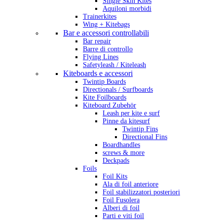
Single Skin Kites
Aquiloni morbidi
Trainerkites
Wing + Kitebags
Bar e accessori controllabili
Bar repair
Barre di controllo
Flying Lines
Safetyleash / Kiteleash
Kiteboards e accessori
Twintip Boards
Directionals / Surfboards
Kite Foilboards
Kiteboard Zubehör
Leash per kite e surf
Pinne da kitesurf
Twintip Fins
Directional Fins
Boardhandles
screws & more
Deckpads
Foils
Foil Kits
Ala di foil anteriore
Foil stabilizzatori posteriori
Foil Fusolera
Alberi di foil
Parti e viti foil