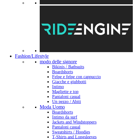
Fashion/Lifestyle
modo delle signore
Bikinis / Bathsuits
Boardshorts
Felpe e felpe con cappuccio
Giacche e giubbotti
Intimo
Magliette e top
Pantaloni casual
Un pezzo / Abiti
Moda Uomo
Boardshorts
Intimo da surf
Jackets and Windstoppers
Pantaloni casual
Sweatshirts / Hoodies
T-Shirts and Longsleeves