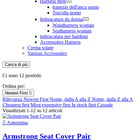
Harness men


trapezio dell'anca uomo
Tracolla uomo
Imbracatura da donna


Waistharness woman
Seatharness woman
imbracatura per bambini
Accessoires Harness
Crema solare
Various Accessoires
Carica di più
Filtri:
Cancella filtri
Ci sono 12 prodotti.
Nuovi Prodotti
Ordina per:
Nuovi Prodotti
0
Newest First

Rilevanza
Newest First
Nome, dalla A alla Z
Nome, dalla Z alla A
Outlet
Cheapest first
Most expensive first
In stock first
Casuale
Visualizzati 1-12 su 12 articoli
Outlet
0

Anteprima
Migliori vendite
Armstrong Seat Cover Pair
Migliori vendite
9