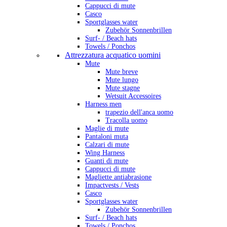
Cappucci di mute
Casco
Sportglasses water
Zubehör Sonnenbrillen
Surf- / Beach hats
Towels / Ponchos
Attrezzatura acquatico uomini
Mute
Mute breve
Mute lungo
Mute stagne
Wetsuit Accessoires
Harness men
trapezio dell'anca uomo
Tracolla uomo
Maglie di mute
Pantaloni muta
Calzari di mute
Wing Harness
Guanti di mute
Cappucci di mute
Magliette antiabrasione
Impactvests / Vests
Casco
Sportglasses water
Zubehör Sonnenbrillen
Surf- / Beach hats
Towels / Ponchos