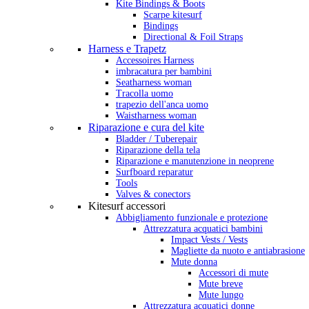
Kite Bindings & Boots
Scarpe kitesurf
Bindings
Directional & Foil Straps
Harness e Trapetz
Accessoires Harness
imbracatura per bambini
Seatharness woman
Tracolla uomo
trapezio dell'anca uomo
Waistharness woman
Riparazione e cura del kite
Bladder / Tuberepair
Riparazione della tela
Riparazione e manutenzione in neoprene
Surfboard reparatur
Tools
Valves & conectors
Kitesurf accessori
Abbigliamento funzionale e protezione
Attrezzatura acquatici bambini
Impact Vests / Vests
Magliette da nuoto e antiabrasione
Mute donna
Accessori di mute
Mute breve
Mute lungo
Attrezzatura acquatici donne