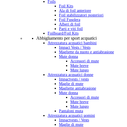
Foils
Foil Kits
Ala di foil anteriore
Foil stabilizzatori posteriori
Foil Fusolera
Alberi di foil
Parti e viti foil
Foilboard/Foil Kits
Abbigliamento per sport acquatici
Attrezzatura acquatici bambini
Impact Vests / Vests
Magliette da nuoto e antiabrasione
Mute donna
Accessori di mute
Mute breve
Mute lungo
Attrezzatura acquatici donne
Impactvests / vests
Maglie di mute
Magliette antiabrasione
Mute donna
Accessori di mute
Mute breve
Mute lungo
Pantaloni muta
Attrezzatura acquatici uomini
Impactvests / Vests
Maglie di mute