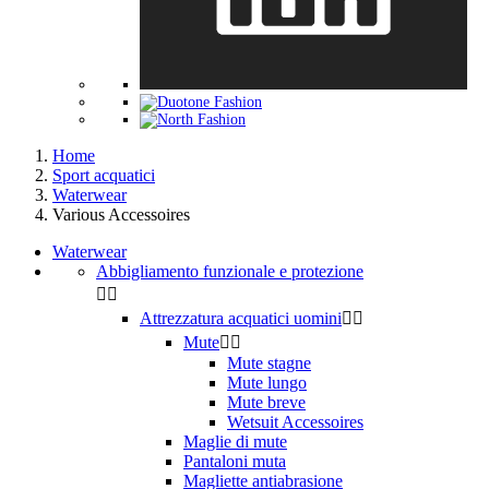
Home
Sport acquatici
Waterwear
Various Accessoires
Waterwear
Abbigliamento funzionale e protezione


Attrezzatura acquatici uomini


Mute


Mute stagne
Mute lungo
Mute breve
Wetsuit Accessoires
Maglie di mute
Pantaloni muta
Magliette antiabrasione