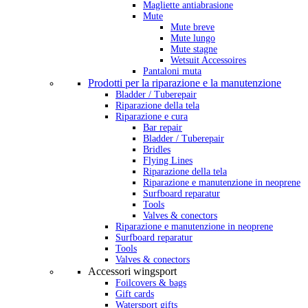
Magliette antiabrasione
Mute
Mute breve
Mute lungo
Mute stagne
Wetsuit Accessoires
Pantaloni muta
Prodotti per la riparazione e la manutenzione
Bladder / Tuberepair
Riparazione della tela
Riparazione e cura
Bar repair
Bladder / Tuberepair
Bridles
Flying Lines
Riparazione della tela
Riparazione e manutenzione in neoprene
Surfboard reparatur
Tools
Valves & conectors
Riparazione e manutenzione in neoprene
Surfboard reparatur
Tools
Valves & conectors
Accessori wingsport
Foilcovers & bags
Gift cards
Watersport gifts