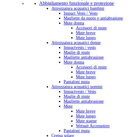
Abbigliamento funzionale e protezione
Attrezzatura acquatici bambini
Impact Vests / Vests
Magliette da nuoto e antiabrasione
Mute donna
Accessori di mute
Mute breve
Mute lungo
Attrezzatura acquatici donne
Impactvests / vests
Maglie di mute
Magliette antiabrasione
Mute donna
Accessori di mute
Mute breve
Mute lungo
Pantaloni muta
Attrezzatura acquatici uomini
Impactvests / Vests
Maglie di mute
Magliette antiabrasione
Mute
Mute breve
Mute lungo
Mute stagne
Wetsuit Accessoires
Pantaloni muta
Crema solare