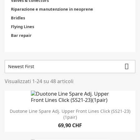
Valves & conectors
Riparazione e manutenzione in neoprene
Bridles
Flying Lines
Bar repair

Newest First
Visualizzati 1-24 su 48 articoli
Migliori vendite
11
In magazzino
41
Magazzino
Duotone Line Spare Adj. Upper Front Lines Click (SS21-23)
(1pair)
69,90 CHF
Condizione
Nuovo
48