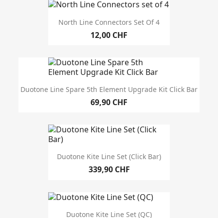
Brand
North Line Connectors Set Of 4
12,00 CHF
genere
Unisex
1
Duotone Line Spare 5th Element Upgrade Kit Click Bar
annata
69,90 CHF
colore
sport appropriato
Duotone Kite Line Set (Click Bar)
Kitesurf
2
339,90 CHF
Prezzo
CHF
CHF
Duotone Kite Line Set (QC)