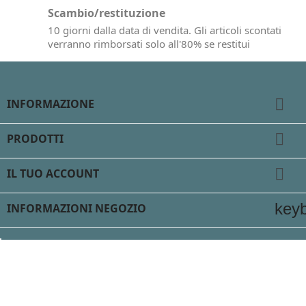
Scambio/restituzione
10 giorni dalla data di vendita. Gli articoli scontati
verranno rimborsati solo all'80% se restitui

INFORMAZIONE

PRODOTTI

IL TUO ACCOUNT
key
INFORMAZIONI NEGOZIO