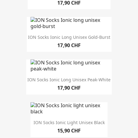
17,90 CHF
annata
dimensione
ION Socks Ionic Long Unisex Gold-Burst
numero di scarpe
17,90 CHF
colore
ION Socks Ionic Long Unisex Peak-White
17,90 CHF
genere
Donne
1
Unisex
25
Uomini
1
ION Socks Ionic Light Unisex Black
15,90 CHF
MORE FILTERS