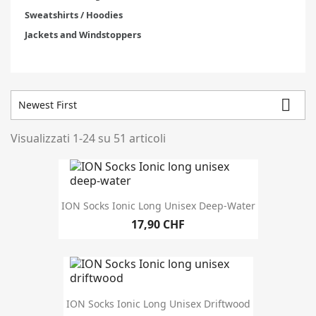
Sweatshirts / Hoodies
Jackets and Windstoppers

Newest First
Visualizzati 1-24 su 51 articoli
Closeout
27
Migliori vendite
10
In magazzino
51
ION Socks Ionic Long Unisex Deep-Water
17,90 CHF
Magazzino
Produttori
ION Socks Ionic Long Unisex Driftwood