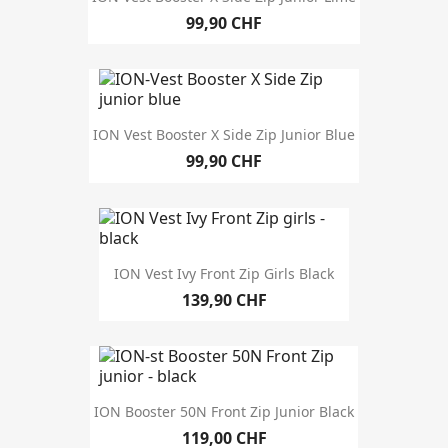
annata
99,90 CHF
dimensione
dimensione uomo
ION Vest Booster X Side Zip Junior Blue
48 S
1
99,90 CHF
50 M
1
52 L
1
54 XL
1
dimensioni bambini
ION Vest Ivy Front Zip Girls Black
104
1
139,90 CHF
116
1
128
1
140
5
152
5
ION Booster 50N Front Zip Junior Black
frontzip - backzip
119,00 CHF