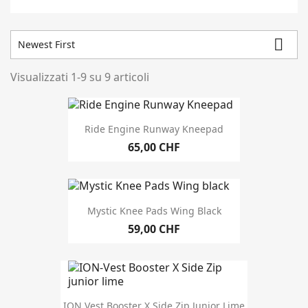

Newest First
Visualizzati 1-9 su 9 articoli
Closeout
1
In magazzino
9
Ride Engine Runway Kneepad
Magazzino
65,00 CHF
genere
Donne
3
Mystic Knee Pads Wing Black
Gioventù
5
59,00 CHF
Brand
ION Vest Booster X Side Zip Junior Lime