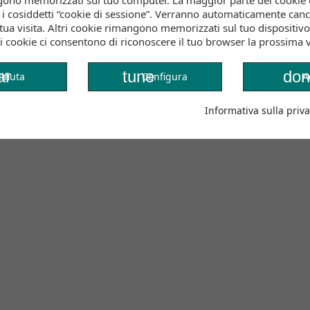
gono memorizzati sul tuo computer. La maggior parte dei cookie 
o i cosiddetti “cookie di sessione”. Verranno automaticamente cance
tua visita. Altri cookie rimangono memorizzati sul tuo dispositivo
i cookie ci consentono di riconoscere il tuo browser la prossima vo
ar
tune
don
ifiuta
Configura
A
Informativa sulla priva