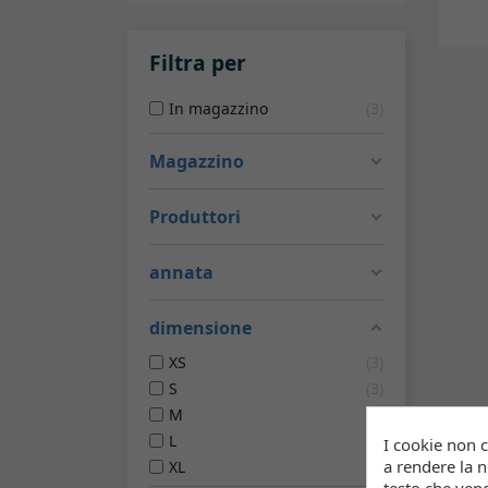
Filtra per
In magazzino
3
Magazzino
Produttori
annata
dimensione
XS
3
S
3
M
3
L
3
I cookie non 
a rendere la no
XL
1