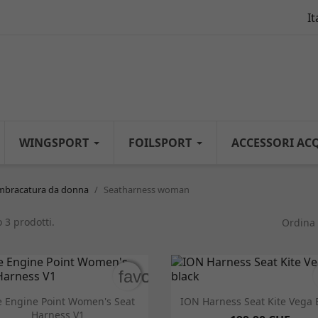
It
WINGSPORT
FOILSPORT
ACCESSORI AC
mbracatura da donna
Seatharness woman
 3 prodotti.
Ordina 
favorite_border
favorite_border


Anteprima
Anteprima
e Engine Point Women's Seat
ION Harness Seat Kite Vega 
Harness V1