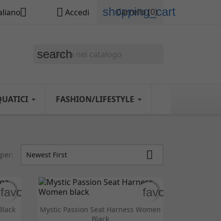
shopping_cart


Carrello
(0)
aliano
Accedi
search
QUATICI
FASHION/LIFESTYLE

per:
Newest First
favorite_border
favorite_border
favorite_border
favorite_border

Anteprima
Black
Mystic Passion Seat Harness Women
Black