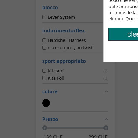
testo che ven
utilizzati son
blocco
termine della 
Lever System
1
elimini. Quest
indurimento/flex
cle
R
Hardshell Harness
1
max support, no twist
1
sport appropriato
Kitesurf
2
Kite Foil
2
colore
Prezzo
189
CHF
299
CHF