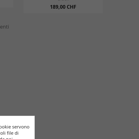
189,00 CHF
enti
cookie servono
li file di