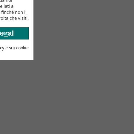
da noi
llati al
 finché non li
lta che visiti.
e_all
ccetta
cy e sui cookie