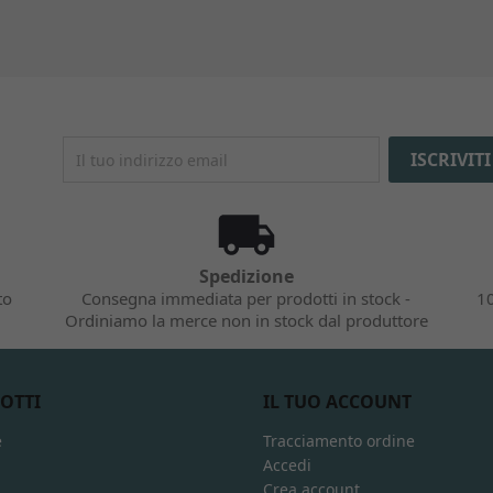
Spedizione
to
Consegna immediata per prodotti in stock -
10
Ordiniamo la merce non in stock dal produttore
OTTI
IL TUO ACCOUNT
e
Tracciamento ordine
Accedi
Crea account