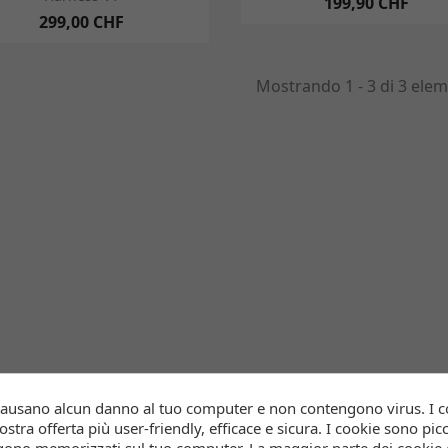
199,90 CHF
299,00 CHF
Mostrando 1 - 3 di 3 elem
causano alcun danno al tuo computer e non contengono virus. I 
stra offerta più user-friendly, efficace e sicura. I cookie sono picco