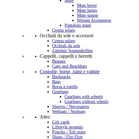
Mute
Mute breve
Mute lungo
Mute stagne
Wetsuit Accessoires
Pantaloni muta
Crema solare
Occhiali da sole e accessori
Crema solare
Occhiali da sole
Zubehör Sonnenbrillen
Cappelli, cappelli e berretti
Beanies
Caps und Beachhats
Custodie, borse, zaini e valigie
Backpacks
Bags
Borsa a rotelle
Gearbags
Gearbags with wheels
Gearbags without wheels
Sleeves / Neccesaires
Wetbags / Neobags
Altro
Gift cards
Lifestyle presents
Poncho / Teli mare
Shoes / Flip Flop