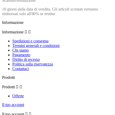
Scambio/restituzione
10 giorni dalla data di vendita. Gli articoli scontati verranno
rimborsati solo all'80% se restitui
Informazione
Informazione


Spedizioni e consegna
Termini generali e condizioni
Chi siamo
Pagamento
Diritto di recesso
Politica sulla riservatezza
Contattaci
Prodotti
Prodotti


Offerte
Il tuo account
Il tuo account

