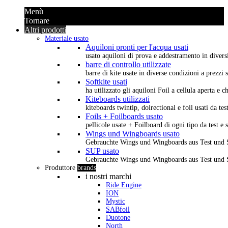
Menù
Tornare
Altri prodotti
Materiale usato
Aquiloni pronti per l'acqua usati
usato aquiloni di prova e addestramento in diversi 
barre di controllo utilizzate
barre di kite usate in diverse condizioni a prezzi s
Softkite usati
ha utilizzato gli aquiloni Foil a cellula aperta e 
Kiteboards utilizzati
kiteboards twintip, doirectional e foil usati da tes
Foils + Foilboards usato
pellicole usate + Foilboard di ogni tipo da test e 
Wings und Wingboards usato
Gebrauchte Wings und Wingboards aus Test und
SUP usato
Gebrauchte Wings und Wingboards aus Test und
Produttore
brands
i nostri marchi
Ride Engine
ION
Mystic
SABfoil
Duotone
North