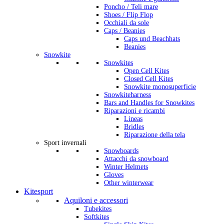
Poncho / Teli mare
Shoes / Flip Flop
Occhiali da sole
Caps / Beanies
Caps und Beachhats
Beanies
Snowkite
Snowkites
Open Cell Kites
Closed Cell Kites
Snowkite monosuperficie
Snowkiteharness
Bars and Handles for Snowkites
Riparazioni e ricambi
Lineas
Bridles
Riparazione della tela
Sport invernali
Snowboards
Attacchi da snowboard
Winter Helmets
Gloves
Other winterwear
Kitesport
Aquiloni e accessori
Tubekites
Softkites