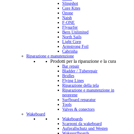
Slingshot
Core Kites
Ozone
Naish
F-ONE
Flysurfer
Bern Unlimited
North Sails
Light Corp
Armstrong Foil
Cabrinha
Riparazione e manutenzione
Prodotti per la riparazione e la cura
Bar repair
Bladder / Tuberepair
Bridles
Flying Lines
Riparazione della tela
Riparazione e manutenzione in
neoprene
Surfboard reparatur
Tools
Valves & conectors
Wakeboard
Wakeboards
Scarponi da wakeboard
Aufprallschutz und Westen
Wakesurfboards