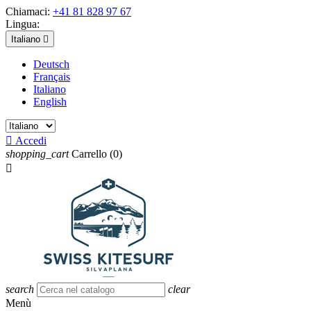
Chiamaci:
+41 81 828 97 67
Lingua:
Italiano

Deutsch
Français
Italiano
English

Accedi
shopping_cart
Carrello
(0)

search
clear
Menù