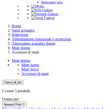
Watersport gifts
Home
Sport acquatici
Waterwear
Abbigliamento funzionale e protezione
Attrezzatura acquatici donne
Mute donna
Accessori di mute
Mute donna
Mute lungo
Mute breve
Accessori di mute
Carica di più
Filtri:
Cancella filtri
Ci sono 5 prodotti.
Nuovi Prodotti
Ordina per:
Nuovi Prodotti
0
Newest First
