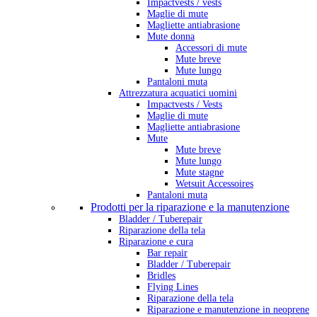
Impactvests / vests
Maglie di mute
Magliette antiabrasione
Mute donna
Accessori di mute
Mute breve
Mute lungo
Pantaloni muta
Attrezzatura acquatici uomini
Impactvests / Vests
Maglie di mute
Magliette antiabrasione
Mute
Mute breve
Mute lungo
Mute stagne
Wetsuit Accessoires
Pantaloni muta
Prodotti per la riparazione e la manutenzione
Bladder / Tuberepair
Riparazione della tela
Riparazione e cura
Bar repair
Bladder / Tuberepair
Bridles
Flying Lines
Riparazione della tela
Riparazione e manutenzione in neoprene