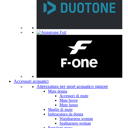
Accessori acquatici
Attrezzatura per sport acquatico signore
Mute donna
Accessori di mute
Mute breve
Mute lungo
Maglie di mute
Imbracatura da donna
Waistharness woman
Seatharness woman
Pantaloni muta