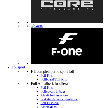
Foilsport
Kit completi per lo sport foil
Foil Kits
Foilboard/Foil Kits
Foil Ali, alberi, fusoliera
Foil Kits
Foilcovers & bags
Ala di foil anteriore
Foil stabilizzatori posteriori
Foil Fusolera
Alberi di foil