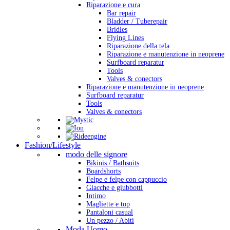
Riparazione e cura
Bar repair
Bladder / Tuberepair
Bridles
Flying Lines
Riparazione della tela
Riparazione e manutenzione in neoprene
Surfboard reparatur
Tools
Valves & conectors
Riparazione e manutenzione in neoprene
Surfboard reparatur
Tools
Valves & conectors
Fashion/Lifestyle
modo delle signore
Bikinis / Bathsuits
Boardshorts
Felpe e felpe con cappuccio
Giacche e giubbotti
Intimo
Magliette e top
Pantaloni casual
Un pezzo / Abiti
Moda Uomo