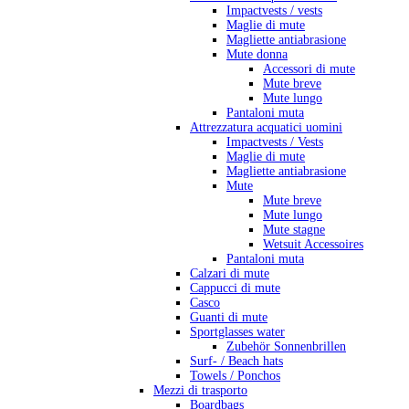
Impactvests / vests
Maglie di mute
Magliette antiabrasione
Mute donna
Accessori di mute
Mute breve
Mute lungo
Pantaloni muta
Attrezzatura acquatici uomini
Impactvests / Vests
Maglie di mute
Magliette antiabrasione
Mute
Mute breve
Mute lungo
Mute stagne
Wetsuit Accessoires
Pantaloni muta
Calzari di mute
Cappucci di mute
Casco
Guanti di mute
Sportglasses water
Zubehör Sonnenbrillen
Surf- / Beach hats
Towels / Ponchos
Mezzi di trasporto
Boardbags