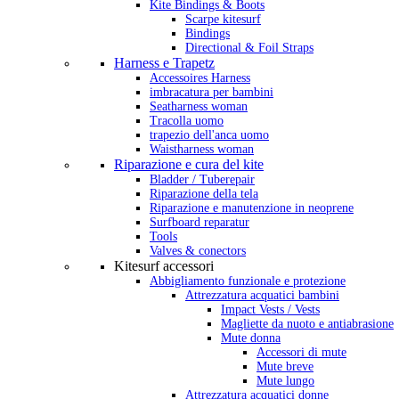
Kite Bindings & Boots
Scarpe kitesurf
Bindings
Directional & Foil Straps
Harness e Trapetz
Accessoires Harness
imbracatura per bambini
Seatharness woman
Tracolla uomo
trapezio dell'anca uomo
Waistharness woman
Riparazione e cura del kite
Bladder / Tuberepair
Riparazione della tela
Riparazione e manutenzione in neoprene
Surfboard reparatur
Tools
Valves & conectors
Kitesurf accessori
Abbigliamento funzionale e protezione
Attrezzatura acquatici bambini
Impact Vests / Vests
Magliette da nuoto e antiabrasione
Mute donna
Accessori di mute
Mute breve
Mute lungo
Attrezzatura acquatici donne