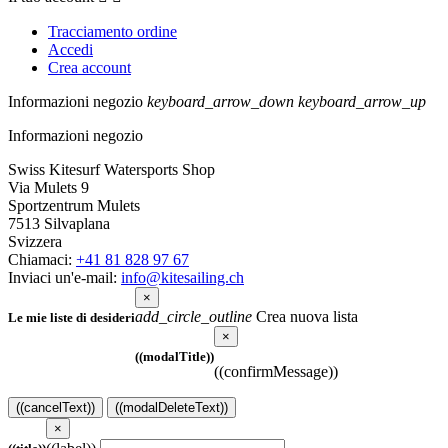
Tracciamento ordine
Accedi
Crea account
Informazioni negozio
keyboard_arrow_down
keyboard_arrow_up
Informazioni negozio
Swiss Kitesurf Watersports Shop
Via Mulets 9
Sportzentrum Mulets
7513 Silvaplana
Svizzera
Chiamaci:
+41 81 828 97 67
Inviaci un'e-mail:
info@kitesailing.ch
×
add_circle_outline
Crea nuova lista
Le mie liste di desideri
×
((modalTitle))
((confirmMessage))
((cancelText))
((modalDeleteText))
×