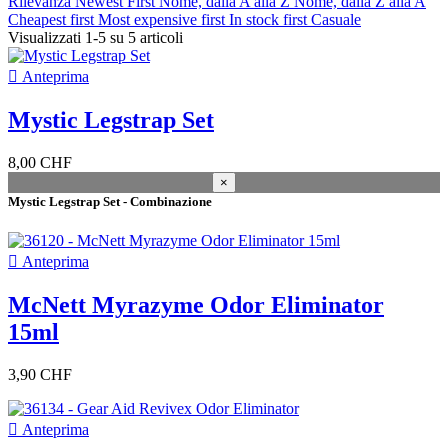
Rilevanza
Newest First
Nome, dalla A alla Z
Nome, dalla Z alla A
Closeout
Cheapest first
Most expensive first
In stock first
Casuale
Visualizzati 1-5 su 5 articoli
Closeout
0

Anteprima
In magazzino
Mystic Legstrap Set
In magazzino
5
Magazzino
8,00 CHF
×
Kiteshop Silvaplana
5
Mystic Legstrap Set - Combinazione
Magazzino Wind&Snow
2
genere

Anteprima
Donne
4
McNett Myrazyme Odor Eliminator
Brand
15ml
annata
3,90 CHF
2025
1
colore

Anteprima