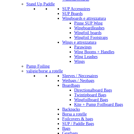
Stand Up Paddle
SUP Accessoires
SUP Boards
Wingboards e attrezzatura
Pinne SUP Wing
Wingboardleashes
Wingfoil boards
Wingfoil Footstraps
Wings e attrezzatura
Parawings
Wing Booms + Handles
Wing Leashes
Wings
Pump Foiling
valigie/borse a rotelle
Sleeves / Neccesaires
Wetbags / Neobags
Boardbags
Directionalboard Bags
Twintipboard Bags
Wingfoilboard Bags
Kite + Pump Foilboard Bags
Backpacks
Borsa a rotelle
Foilcovers & bags
SUP / Paddle Bags
Bags
Gearbags