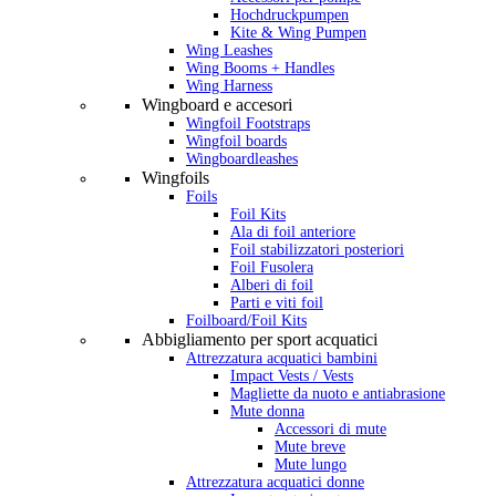
Hochdruckpumpen
Kite & Wing Pumpen
Wing Leashes
Wing Booms + Handles
Wing Harness
Wingboard e accesori
Wingfoil Footstraps
Wingfoil boards
Wingboardleashes
Wingfoils
Foils
Foil Kits
Ala di foil anteriore
Foil stabilizzatori posteriori
Foil Fusolera
Alberi di foil
Parti e viti foil
Foilboard/Foil Kits
Abbigliamento per sport acquatici
Attrezzatura acquatici bambini
Impact Vests / Vests
Magliette da nuoto e antiabrasione
Mute donna
Accessori di mute
Mute breve
Mute lungo
Attrezzatura acquatici donne