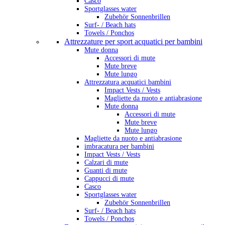
Casco
Sportglasses water
Zubehör Sonnenbrillen
Surf- / Beach hats
Towels / Ponchos
Attrezzature per sport acquatici per bambini
Mute donna
Accessori di mute
Mute breve
Mute lungo
Attrezzatura acquatici bambini
Impact Vests / Vests
Magliette da nuoto e antiabrasione
Mute donna
Accessori di mute
Mute breve
Mute lungo
Magliette da nuoto e antiabrasione
imbracatura per bambini
Impact Vests / Vests
Calzari di mute
Guanti di mute
Cappucci di mute
Casco
Sportglasses water
Zubehör Sonnenbrillen
Surf- / Beach hats
Towels / Ponchos