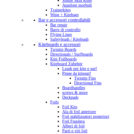
Single Skin Kites
Aquiloni morbidi
Trainerkites
Wing + Kitebags
Bar e accessori controllabili
Bar repair
Barre di controllo
Flying Lines
Safetyleash / Kiteleash
Kiteboards e accessori
Twintip Boards
Directionals / Surfboards
Kite Foilboards
Kiteboard Zubehör
Leash per kite e surf
Pinne da kitesurf
Twintip Fins
Directional Fins
Boardhandles
screws & more
Deckpads
Foils
Foil Kits
Ala di foil anteriore
Foil stabilizzatori posteriori
Foil Fusolera
Alberi di foil
Parti e viti foil