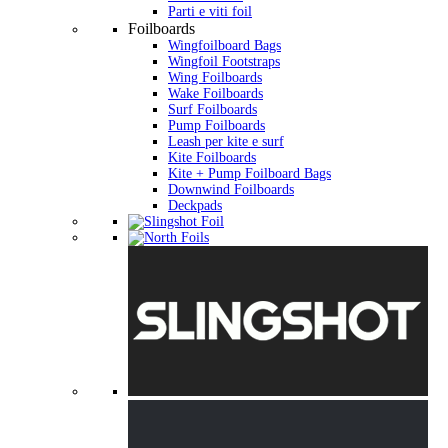
Parti e viti foil
Foilboards
Wingfoilboard Bags
Wingfoil Footstraps
Wing Foilboards
Wake Foilboards
Surf Foilboards
Pump Foilboards
Leash per kite e surf
Kite Foilboards
Kite + Pump Foilboard Bags
Downwind Foilboards
Deckpads