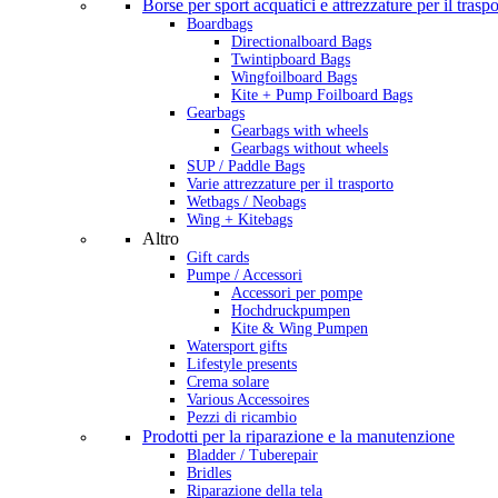
Borse per sport acquatici e attrezzature per il trasp
Boardbags
Directionalboard Bags
Twintipboard Bags
Wingfoilboard Bags
Kite + Pump Foilboard Bags
Gearbags
Gearbags with wheels
Gearbags without wheels
SUP / Paddle Bags
Varie attrezzature per il trasporto
Wetbags / Neobags
Wing + Kitebags
Altro
Gift cards
Pumpe / Accessori
Accessori per pompe
Hochdruckpumpen
Kite & Wing Pumpen
Watersport gifts
Lifestyle presents
Crema solare
Various Accessoires
Pezzi di ricambio
Prodotti per la riparazione e la manutenzione
Bladder / Tuberepair
Bridles
Riparazione della tela