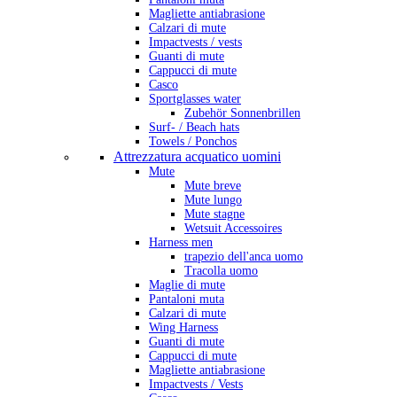
Magliette antiabrasione
Calzari di mute
Impactvests / vests
Guanti di mute
Cappucci di mute
Casco
Sportglasses water
Zubehör Sonnenbrillen
Surf- / Beach hats
Towels / Ponchos
Attrezzatura acquatico uomini
Mute
Mute breve
Mute lungo
Mute stagne
Wetsuit Accessoires
Harness men
trapezio dell'anca uomo
Tracolla uomo
Maglie di mute
Pantaloni muta
Calzari di mute
Wing Harness
Guanti di mute
Cappucci di mute
Magliette antiabrasione
Impactvests / Vests