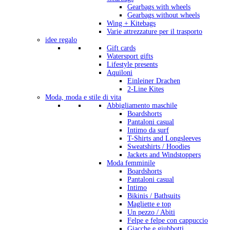
Gearbags with wheels
Gearbags without wheels
Wing + Kitebags
Varie attrezzature per il trasporto
idee regalo
Gift cards
Watersport gifts
Lifestyle presents
Aquiloni
Einleiner Drachen
2-Line Kites
Moda, moda e stile di vita
Abbigliamento maschile
Boardshorts
Pantaloni casual
Intimo da surf
T-Shirts and Longsleeves
Sweatshirts / Hoodies
Jackets and Windstoppers
Moda femminile
Boardshorts
Pantaloni casual
Intimo
Bikinis / Bathsuits
Magliette e top
Un pezzo / Abiti
Felpe e felpe con cappuccio
Giacche e giubbotti