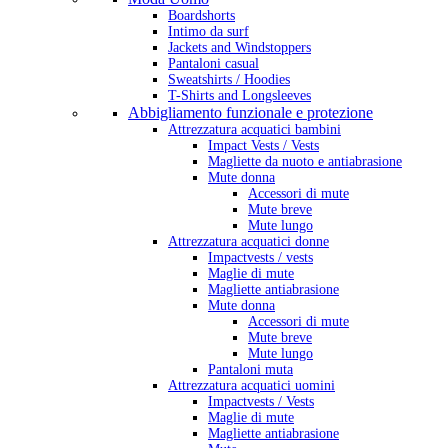
Boardshorts
Intimo da surf
Jackets and Windstoppers
Pantaloni casual
Sweatshirts / Hoodies
T-Shirts and Longsleeves
Abbigliamento funzionale e protezione
Attrezzatura acquatici bambini
Impact Vests / Vests
Magliette da nuoto e antiabrasione
Mute donna
Accessori di mute
Mute breve
Mute lungo
Attrezzatura acquatici donne
Impactvests / vests
Maglie di mute
Magliette antiabrasione
Mute donna
Accessori di mute
Mute breve
Mute lungo
Pantaloni muta
Attrezzatura acquatici uomini
Impactvests / Vests
Maglie di mute
Magliette antiabrasione