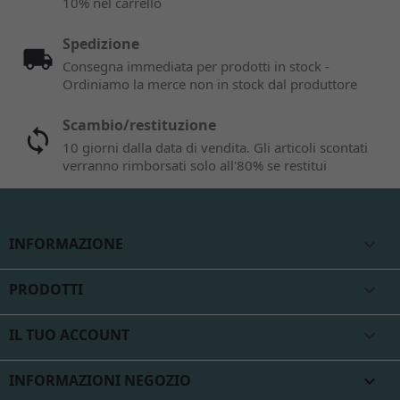
10% nel carrello
Spedizione
Consegna immediata per prodotti in stock -
Ordiniamo la merce non in stock dal produttore
Scambio/restituzione
10 giorni dalla data di vendita. Gli articoli scontati
verranno rimborsati solo all'80% se restitui
INFORMAZIONE

PRODOTTI

IL TUO ACCOUNT

INFORMAZIONI NEGOZIO
keyboard_arrow_down