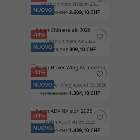
Naish Chimera NVision 2026
NUOVO
2.609,10 CHF
2.899,00 CHF
-10%
favorite_border
favorite_border
Naish Chimera Air 2026
NUOVO
809,10 CHF
899,00 CHF
-10%
favorite_border
favorite_border
NUOVO
Naish Hover Wing Ascend CU 2026
1.304,10 CHF
1.449,00 CHF
-10%
favorite_border
favorite_border
Naish ADX NVision 2026
NUOVO
1.439,10 CHF
1.599,00 CHF