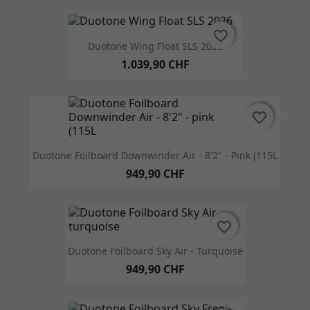
favorite_border
favorite_border
Duotone Wing Float SLS 2026
1.039,90 CHF
favorite_border
favorite_border
Duotone Foilboard Downwinder Air - 8'2" - Pink (115L
949,90 CHF
favorite_border
favorite_border
Duotone Foilboard Sky Air - Turquoise
949,90 CHF