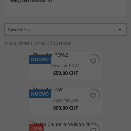
Wingsport Accessoires

Newest First
Visualizzati 1-24 su 373 articoli
NUOVO
favorite_border
favorite_border
Flysurfer POW2
650,00 CHF
NUOVO
favorite_border
favorite_border
Flysurfer ZAP
890,00 CHF
-10%
favorite_border
favorite_border