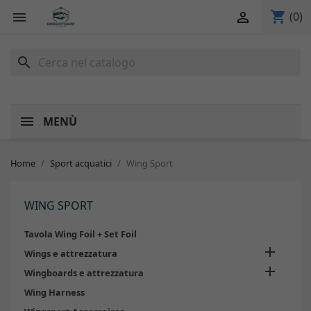
shopping_cart


(0)
search
MENÙ
Home
Sport acquatici
Wing Sport
WING SPORT
Tavola Wing Foil + Set Foil

Wings e attrezzatura

Wingboards e attrezzatura
Wing Harness