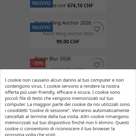
NUOVO
674,10 CHF
749,00 CHF
NUOVO
favorite_border
favorite_border
Naish Wing Anchor 2026
99,00 CHF
-10%
favorite_border
favorite_border
Naish Blur 2026
NUOVO
1.529,10 CHF
1.699,00 CHF
I cookie non causano alcun danno al tuo computer e non
contengono virus. I cookie servono a rendere la nostra
offerta più user-friendly, efficace e sicura. I cookie sono
piccoli file di testo che vengono memorizzati sul tuo
-10%
favorite_border
favorite_border
computer. La maggior parte dei cookie da noi utilizzati sono
Naish Chimera 2026
i cosiddetti “cookie di sessione”. Verranno automaticamente
NUOVO
1.169,10 CHF
1.299,00 CHF
cancellati al termine della tua visita. Altri cookie rimangono
FILTRO
memorizzati sul tuo dispositivo finché non li elimini. Questi
cookie ci consentono di riconoscere il tuo browser la
prossima volta che visiti.
-10%