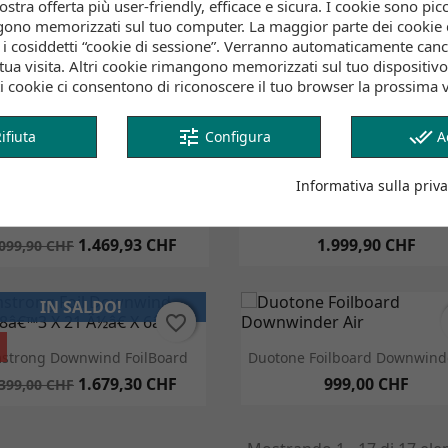
stra offerta più user-friendly, efficace e sicura. I cookie sono picco
gono memorizzati sul tuo computer. La maggior parte dei cookie 
Anteprima
Anteprima


ne Foilboard Downwinder Slim
Duotone Foilboard Skybrid D/
o i cosiddetti “cookie di sessione”. Verranno automaticamente cance
SLS - Pink/sand
5'7" (70L) - Light-Grey/turqu
tua visita. Altri cookie rimangono memorizzati sul tuo dispositivo
i cookie ci consentono di riconoscere il tuo browser la prossima vo
1.949,90 CHF
2.699,90 CHF
tune
done_all
ifiuta
Configura
A
IN SALDO!
favorite_border
favorite_border
Informativa sulla priva
Anteprima
Anteprima


ne Foil Foilboard Downwinder
Duotone Foil Foilboard Down
Slim SLS
SLS
1.469,93 CHF
1.999,90 CHF
.099,90 CHF
IN SALDO!
favorite_border
favorite_border
%
Anteprima
Anteprima


strong Downwind FoilBoard
Duotone Foilboard Downwinde
1.679,30 CHF
999,00 CHF
.399,00 CHF