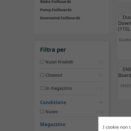
Wake Foilboards
Pump Foilboards
Downwind Foilboards
Duoto
Filtra per
Nuovi Prodotti
1
Closeout
3
ENSI
In magazzino
12
Condizione
Nuovo
17
Magazzino
I cookie non 