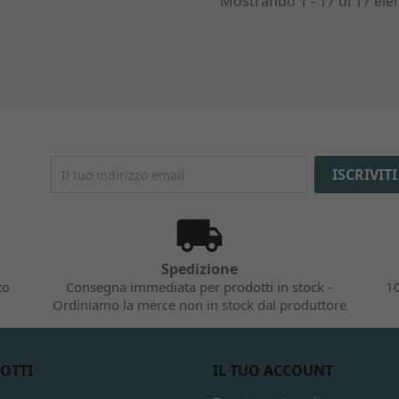
Mostrando 1 - 17 di 17 ele
Spedizione
to
Consegna immediata per prodotti in stock -
10
Ordiniamo la merce non in stock dal produttore
OTTI
IL TUO ACCOUNT