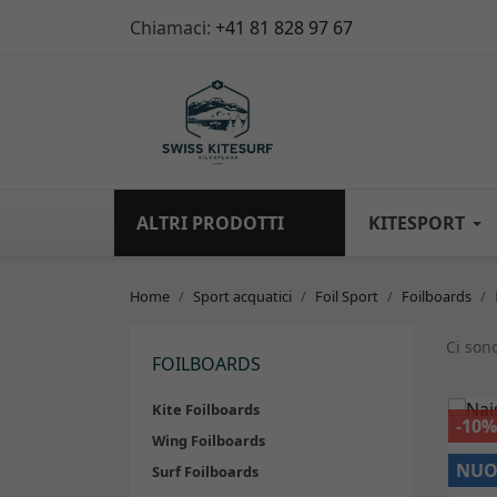
Chiamaci:
+41 81 828 97 67
ALTRI PRODOTTI
KITESPORT
Home
Sport acquatici
Foil Sport
Foilboards
Ci sono
FOILBOARDS
Kite Foilboards
-10
Wing Foilboards
NU
Surf Foilboards
1