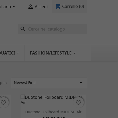
shopping_cart


Carrello
(0)
aliano
Accedi
search
QUATICI
FASHION/LIFESTYLE

per:
Newest First
favorite_border
favorite_border
favorite_border
favorite_border
SH
Anteprima

Duotone IFoilboard MIDFISH Air