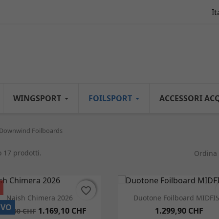
It
WINGSPORT
FOILSPORT
ACCESSORI AC
Downwind Foilboards
 17 prodotti.
Ordina 
%
favorite_border
favorite_border
Anteprima
Anteprima


Naish Chimera 2026
Duotone Foilboard MIDFI
OVO
1.169,10 CHF
1.299,90 CHF
.299,00 CHF