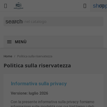
shopp


(0)
search
MENÙ
Home
Politica sulla riservatezza
Politica sulla riservatezza
Informativa sulla privacy
Versione: luglio 2026
Con la presente informativa sulla privacy forniamo
informazioni sulle modalità con cui trattiamo i dati