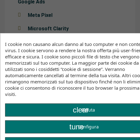
Google Ads
Meta Pixel
Microsoft Clarity
YouTube
I cookie non causano alcun danno al tuo computer e non con
virus. I cookie servono a rendere la nostra offerta più user-frie
Google Maps
efficace e sicura. I cookie sono piccoli file di testo che vengono
memorizzati sul tuo computer. La maggior parte dei cookie da
utilizzati sono i cosiddetti “cookie di sessione”. Verranno
Google Fonts
automaticamente cancellati al termine della tua visita. Altri co
rimangono memorizzati sul tuo dispositivo finché non li elimin
Feed Instagram e contenuti dei social
cookie ci consentono di riconoscere il tuo browser la prossima
media
visiti.
Comunicazione a destinatari e
responsabili del trattamento
clear
Rifiuta
Comunicazione di dati personali
all’estero
tune
Configura
Periodo di conservazione