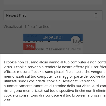

Newest First
Visualizzati 1-1 su 1 articoli
IN SALDO!
favorite_bord
favorite_bord
-20%
ABS A.SSURE 2 Lawinenschaufel CH
37,60 CHF
47,00 CHF
I cookie non causano alcun danno al tuo computer e non con
virus. I cookie servono a rendere la nostra offerta più user-frie

Torna all'inizio
efficace e sicura. I cookie sono piccoli file di testo che vengono
memorizzati sul tuo computer. La maggior parte dei cookie da
utilizzati sono i cosiddetti “cookie di sessione”. Verranno
Mostrando 1 - 1 di 1 elementi
automaticamente cancellati al termine della tua visita. Altri co
rimangono memorizzati sul tuo dispositivo finché non li elimin
cookie ci consentono di riconoscere il tuo browser la prossima
visiti.