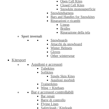
Open Cell Kites
Closed Cell Kites
Snowkite monosuperficie
Snowkiteharness
Bars and Handles for Snowkites
Riparazioni e ricambi
Lineas
Bridles
Riparazione della tela
Sport invernali
Snowboards
Attacchi da snowboard
Winter Helmets
Gloves
Other winterwear
Kitesport
Aquiloni e accessori
Tubekites
Softkites
Single Skin Kites
Aquiloni morbidi
Trainerkites
Wing + Kitebags
Bar e accessori controllabili
Bar repair
Barre di controllo
Flying Lines
Safetyleash / Kiteleash