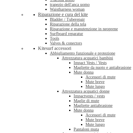
trapezio dell'anca uomo
Waistharness woman
Riparazione e cura del kite
Bladder / Tuberepair
Riparazione della tela
Riparazione e manutenzione in neoprene
Surfboard reparatur
Tools
Valves & conectors
Kitesurf accessori
Abbigliamento funzionale e protezione
Attrezzatura acquatici bambini
Impact Vests / Vests
Magliette da nuoto e antiabrasione
Mute donna
Accessori di mute
Mute breve
Mute lungo
Attrezzatura acquatici donne
Impactvests / vests
Maglie di mute
Magliette antiabrasione
Mute donna
Accessori di mute
Mute breve
Mute lungo
Pantaloni muta