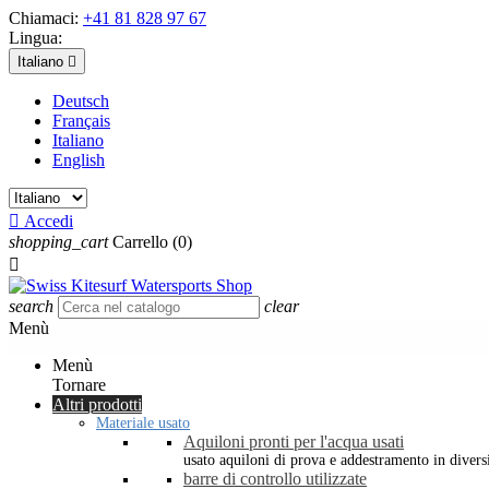
Chiamaci:
+41 81 828 97 67
Lingua:
Italiano

Deutsch
Français
Italiano
English

Accedi
shopping_cart
Carrello
(0)

search
clear
Menù
Menù
Tornare
Altri prodotti
Materiale usato
Aquiloni pronti per l'acqua usati
usato aquiloni di prova e addestramento in diversi 
barre di controllo utilizzate