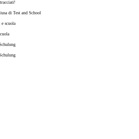
tracciati!
chiusa di Test and School
t e scuola
scuola
 Schulung
 Schulung