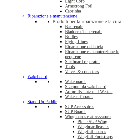
Light Corp
Armstrong Foil
Cabrinha
Riparazione e manutenzione
Prodotti per la riparazione e la cura
Bar repair
Bladder / Tuberepair
Bridles
Flying Lines
Riparazione della tela
Riparazione e manutenzione in
neoprene
Surfboard reparatur
Tools
Valves & conectors
Wakeboard
Wakeboards
Scarponi da wakeboard
Aufprallschutz und Westen
Wakesurfboards
Stand Up Paddle
SUP Accessoires
SUP Boards
Wingboards e attrezzatura
Pinne SUP Wing
Wingboardleashes
Wingfoil boards
Wingfoil Footstraps