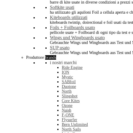
barre di kite usate in diverse condizioni a prezzi s
Softkite usati
ha utilizzato gli aquiloni Foil a cellula aperta e 
Kiteboards utilizzati
kiteboards twintip, doirectional e foil usati da tes
Foils + Foilboards usato
pellicole usate + Foilboard di ogni tipo da test e 
Wings und Wingboards usato
Gebrauchte Wings und Wingboards aus Test und
SUP usato
Gebrauchte Wings und Wingboards aus Test und
Produttore
brands
i nostri marchi
Ride Engine
ION
Mystic
SABfoil
Duotone
North
Slingshot
Core Kites
Ozone
Naish
F-ONE
Flysurfer
Bern Unlimited
North Sails