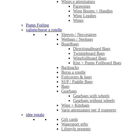
Wings e attrezzatura
Parawings
Wing Booms + Handles
Wing Leashes
Wings
Pump Foiling
valigie/borse a rotelle
Sleeves / Neccesaires
Wetbags / Neobags
Boardbags
Directionalboard Bags
Twintipboard Bags
Wingfoilboard Bags
Kite + Pump Foilboard Bags
Backpacks
Borsa a rotelle
Foilcovers & bags
SUP / Paddle Bags
Bags
Gearbags
Gearbags with wheels
Gearbags without wheels
Wing + Kitebags
Varie attrezzature per il trasporto
idee regalo
Gift cards
Watersport gifts
Lifestyle presents