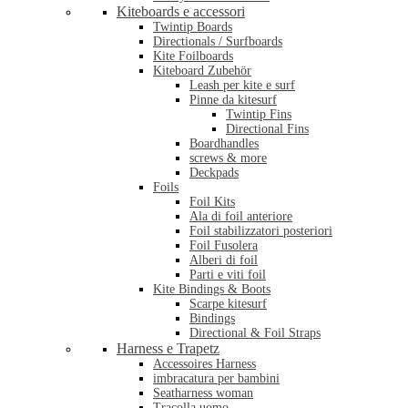
Kiteboards e accessori
Twintip Boards
Directionals / Surfboards
Kite Foilboards
Kiteboard Zubehör
Leash per kite e surf
Pinne da kitesurf
Twintip Fins
Directional Fins
Boardhandles
screws & more
Deckpads
Foils
Foil Kits
Ala di foil anteriore
Foil stabilizzatori posteriori
Foil Fusolera
Alberi di foil
Parti e viti foil
Kite Bindings & Boots
Scarpe kitesurf
Bindings
Directional & Foil Straps
Harness e Trapetz
Accessoires Harness
imbracatura per bambini
Seatharness woman
Tracolla uomo