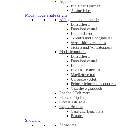
Aquiloni
Einleiner Drachen
2-Line Kites
Moda, moda e stile di vita
Abbigliamento maschile
Boardshorts
Pantaloni casual
Intimo da surf
T-Shirts and Longsleeves
Sweatshirts / Hoodies
Jackets and Windstoppers
Moda femminile
Boardshorts
Pantaloni casual
Intimo
Bikinis / Bathsuits
Magliette e top
Un pezzo / Abiti
Felpe e felpe con cappuccio
Giacche e giubbotti
Poncho / Teli mare
Shoes / Flip Flop
Occhiali da sole
Caps / Beanies
Caps und Beachhats
Beanies
Snowkite
Snowkites