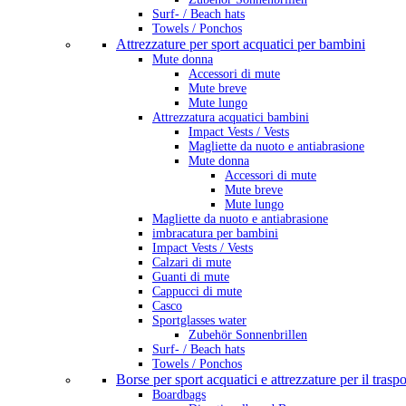
Surf- / Beach hats
Towels / Ponchos
Attrezzature per sport acquatici per bambini
Mute donna
Accessori di mute
Mute breve
Mute lungo
Attrezzatura acquatici bambini
Impact Vests / Vests
Magliette da nuoto e antiabrasione
Mute donna
Accessori di mute
Mute breve
Mute lungo
Magliette da nuoto e antiabrasione
imbracatura per bambini
Impact Vests / Vests
Calzari di mute
Guanti di mute
Cappucci di mute
Casco
Sportglasses water
Zubehör Sonnenbrillen
Surf- / Beach hats
Towels / Ponchos
Borse per sport acquatici e attrezzature per il trasp
Boardbags