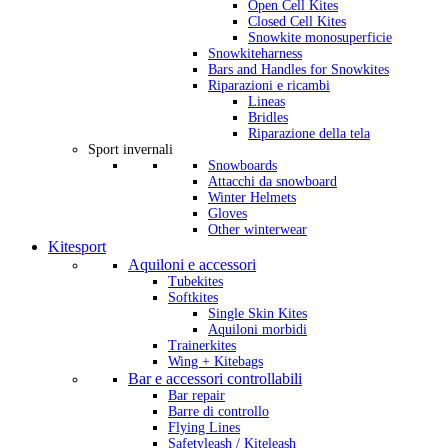
Open Cell Kites
Closed Cell Kites
Snowkite monosuperficie
Snowkiteharness
Bars and Handles for Snowkites
Riparazioni e ricambi
Lineas
Bridles
Riparazione della tela
Sport invernali
Snowboards
Attacchi da snowboard
Winter Helmets
Gloves
Other winterwear
Kitesport
Aquiloni e accessori
Tubekites
Softkites
Single Skin Kites
Aquiloni morbidi
Trainerkites
Wing + Kitebags
Bar e accessori controllabili
Bar repair
Barre di controllo
Flying Lines
Safetyleash / Kiteleash