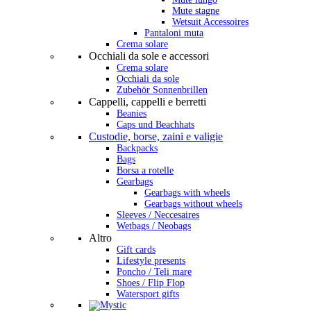
Mute stagne
Wetsuit Accessoires
Pantaloni muta
Crema solare
Occhiali da sole e accessori
Crema solare
Occhiali da sole
Zubehör Sonnenbrillen
Cappelli, cappelli e berretti
Beanies
Caps und Beachhats
Custodie, borse, zaini e valigie
Backpacks
Bags
Borsa a rotelle
Gearbags
Gearbags with wheels
Gearbags without wheels
Sleeves / Neccesaires
Wetbags / Neobags
Altro
Gift cards
Lifestyle presents
Poncho / Teli mare
Shoes / Flip Flop
Watersport gifts