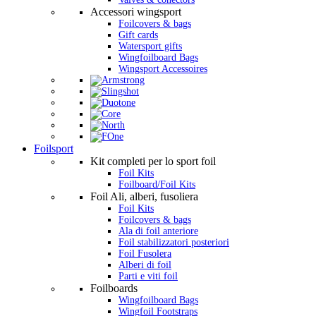
Accessori wingsport
Foilcovers & bags
Gift cards
Watersport gifts
Wingfoilboard Bags
Wingsport Accessoires
Foilsport
Kit completi per lo sport foil
Foil Kits
Foilboard/Foil Kits
Foil Ali, alberi, fusoliera
Foil Kits
Foilcovers & bags
Ala di foil anteriore
Foil stabilizzatori posteriori
Foil Fusolera
Alberi di foil
Parti e viti foil
Foilboards
Wingfoilboard Bags
Wingfoil Footstraps