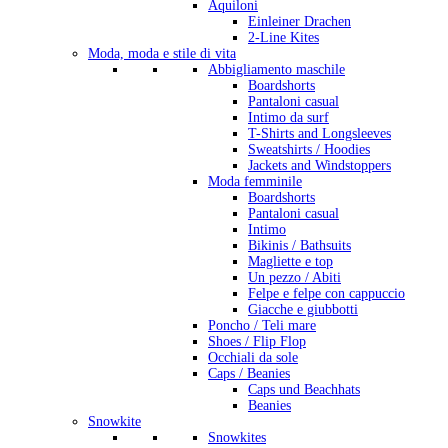
Aquiloni
Einleiner Drachen
2-Line Kites
Moda, moda e stile di vita
Abbigliamento maschile
Boardshorts
Pantaloni casual
Intimo da surf
T-Shirts and Longsleeves
Sweatshirts / Hoodies
Jackets and Windstoppers
Moda femminile
Boardshorts
Pantaloni casual
Intimo
Bikinis / Bathsuits
Magliette e top
Un pezzo / Abiti
Felpe e felpe con cappuccio
Giacche e giubbotti
Poncho / Teli mare
Shoes / Flip Flop
Occhiali da sole
Caps / Beanies
Caps und Beachhats
Beanies
Snowkite
Snowkites