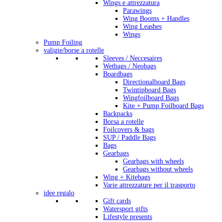
Wings e attrezzatura
Parawings
Wing Booms + Handles
Wing Leashes
Wings
Pump Foiling
valigie/borse a rotelle
Sleeves / Neccesaires
Wetbags / Neobags
Boardbags
Directionalboard Bags
Twintipboard Bags
Wingfoilboard Bags
Kite + Pump Foilboard Bags
Backpacks
Borsa a rotelle
Foilcovers & bags
SUP / Paddle Bags
Bags
Gearbags
Gearbags with wheels
Gearbags without wheels
Wing + Kitebags
Varie attrezzature per il trasporto
idee regalo
Gift cards
Watersport gifts
Lifestyle presents