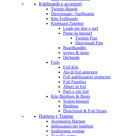
Kiteboards e accessori
Twintip Boards
Directionals / Surfboards
Kite Foilboards
Kiteboard Zubehör
Leash per kite e surf
Pinne da kitesurf
Twintip Fins
Directional Fins
Boardhandles
screws & more
Deckpads
Foils
Foil Kits
Ala di foil anteriore
Foil stabilizzatori posteriori
Foil Fusolera
Alberi di foil
Parti e viti foil
Kite Bindings & Boots
Scarpe kitesurf
Bindings
Directional & Foil Straps
Harness e Trapetz
Accessoires Harness
imbracatura per bambini
Seatharness woman
Tracolla uomo