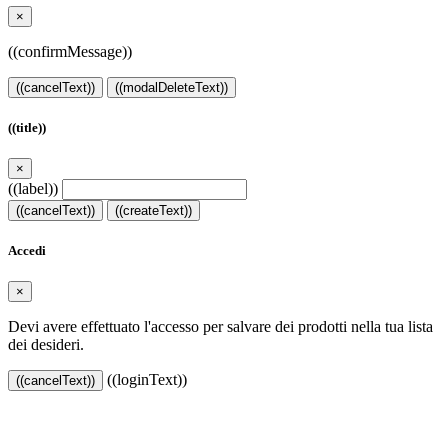
×
((confirmMessage))
((cancelText))
((modalDeleteText))
((title))
×
((label))
((cancelText))
((createText))
Accedi
×
Devi avere effettuato l'accesso per salvare dei prodotti nella tua lista
dei desideri.
((loginText))
((cancelText))