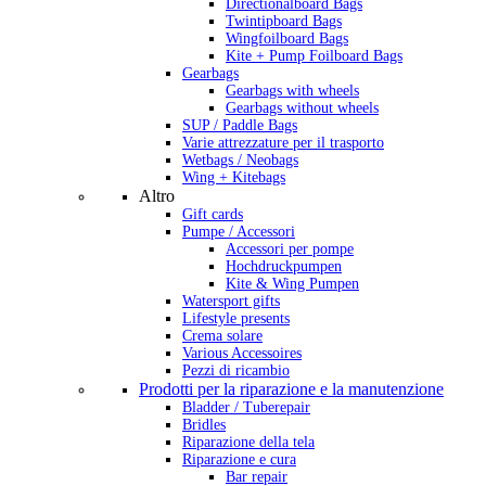
Directionalboard Bags
Twintipboard Bags
Wingfoilboard Bags
Kite + Pump Foilboard Bags
Gearbags
Gearbags with wheels
Gearbags without wheels
SUP / Paddle Bags
Varie attrezzature per il trasporto
Wetbags / Neobags
Wing + Kitebags
Altro
Gift cards
Pumpe / Accessori
Accessori per pompe
Hochdruckpumpen
Kite & Wing Pumpen
Watersport gifts
Lifestyle presents
Crema solare
Various Accessoires
Pezzi di ricambio
Prodotti per la riparazione e la manutenzione
Bladder / Tuberepair
Bridles
Riparazione della tela
Riparazione e cura
Bar repair