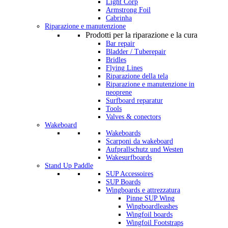
Light Corp
Armstrong Foil
Cabrinha
Riparazione e manutenzione
Prodotti per la riparazione e la cura
Bar repair
Bladder / Tuberepair
Bridles
Flying Lines
Riparazione della tela
Riparazione e manutenzione in
neoprene
Surfboard reparatur
Tools
Valves & conectors
Wakeboard
Wakeboards
Scarponi da wakeboard
Aufprallschutz und Westen
Wakesurfboards
Stand Up Paddle
SUP Accessoires
SUP Boards
Wingboards e attrezzatura
Pinne SUP Wing
Wingboardleashes
Wingfoil boards
Wingfoil Footstraps