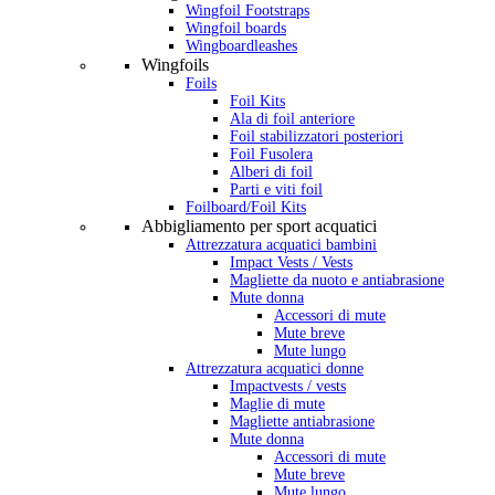
Wingfoil Footstraps
Wingfoil boards
Wingboardleashes
Wingfoils
Foils
Foil Kits
Ala di foil anteriore
Foil stabilizzatori posteriori
Foil Fusolera
Alberi di foil
Parti e viti foil
Foilboard/Foil Kits
Abbigliamento per sport acquatici
Attrezzatura acquatici bambini
Impact Vests / Vests
Magliette da nuoto e antiabrasione
Mute donna
Accessori di mute
Mute breve
Mute lungo
Attrezzatura acquatici donne
Impactvests / vests
Maglie di mute
Magliette antiabrasione
Mute donna
Accessori di mute
Mute breve
Mute lungo