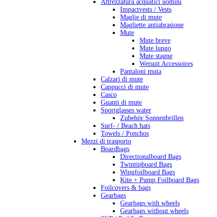
Attrezzatura acquatici uomini
Impactvests / Vests
Maglie di mute
Magliette antiabrasione
Mute
Mute breve
Mute lungo
Mute stagne
Wetsuit Accessoires
Pantaloni muta
Calzari di mute
Cappucci di mute
Casco
Guanti di mute
Sportglasses water
Zubehör Sonnenbrillen
Surf- / Beach hats
Towels / Ponchos
Mezzi di trasporto
Boardbags
Directionalboard Bags
Twintipboard Bags
Wingfoilboard Bags
Kite + Pump Foilboard Bags
Foilcovers & bags
Gearbags
Gearbags with wheels
Gearbags without wheels