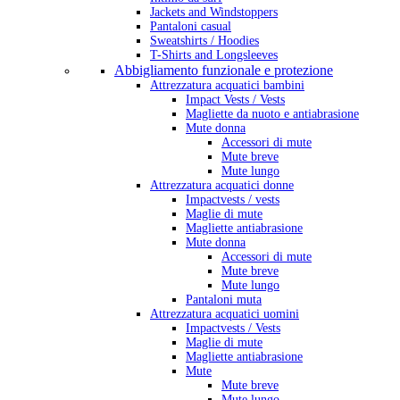
Jackets and Windstoppers
Pantaloni casual
Sweatshirts / Hoodies
T-Shirts and Longsleeves
Abbigliamento funzionale e protezione
Attrezzatura acquatici bambini
Impact Vests / Vests
Magliette da nuoto e antiabrasione
Mute donna
Accessori di mute
Mute breve
Mute lungo
Attrezzatura acquatici donne
Impactvests / vests
Maglie di mute
Magliette antiabrasione
Mute donna
Accessori di mute
Mute breve
Mute lungo
Pantaloni muta
Attrezzatura acquatici uomini
Impactvests / Vests
Maglie di mute
Magliette antiabrasione
Mute
Mute breve
Mute lungo