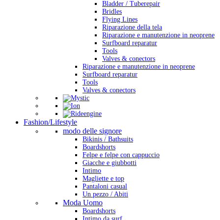
Bladder / Tuberepair
Bridles
Flying Lines
Riparazione della tela
Riparazione e manutenzione in neoprene
Surfboard reparatur
Tools
Valves & conectors
Riparazione e manutenzione in neoprene
Surfboard reparatur
Tools
Valves & conectors
Fashion/Lifestyle
modo delle signore
Bikinis / Bathsuits
Boardshorts
Felpe e felpe con cappuccio
Giacche e giubbotti
Intimo
Magliette e top
Pantaloni casual
Un pezzo / Abiti
Moda Uomo
Boardshorts
Intimo da surf