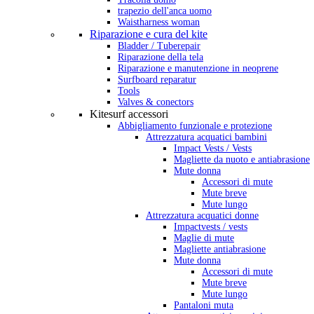
trapezio dell'anca uomo
Waistharness woman
Riparazione e cura del kite
Bladder / Tuberepair
Riparazione della tela
Riparazione e manutenzione in neoprene
Surfboard reparatur
Tools
Valves & conectors
Kitesurf accessori
Abbigliamento funzionale e protezione
Attrezzatura acquatici bambini
Impact Vests / Vests
Magliette da nuoto e antiabrasione
Mute donna
Accessori di mute
Mute breve
Mute lungo
Attrezzatura acquatici donne
Impactvests / vests
Maglie di mute
Magliette antiabrasione
Mute donna
Accessori di mute
Mute breve
Mute lungo
Pantaloni muta