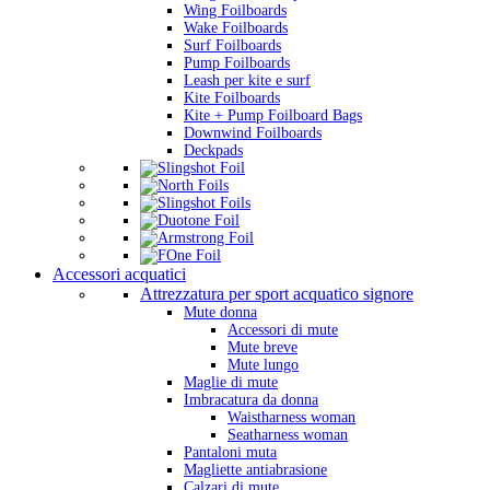
Wing Foilboards
Wake Foilboards
Surf Foilboards
Pump Foilboards
Leash per kite e surf
Kite Foilboards
Kite + Pump Foilboard Bags
Downwind Foilboards
Deckpads
Accessori acquatici
Attrezzatura per sport acquatico signore
Mute donna
Accessori di mute
Mute breve
Mute lungo
Maglie di mute
Imbracatura da donna
Waistharness woman
Seatharness woman
Pantaloni muta
Magliette antiabrasione
Calzari di mute