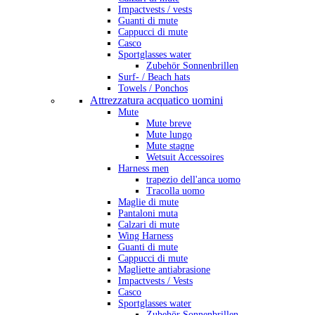
Impactvests / vests
Guanti di mute
Cappucci di mute
Casco
Sportglasses water
Zubehör Sonnenbrillen
Surf- / Beach hats
Towels / Ponchos
Attrezzatura acquatico uomini
Mute
Mute breve
Mute lungo
Mute stagne
Wetsuit Accessoires
Harness men
trapezio dell'anca uomo
Tracolla uomo
Maglie di mute
Pantaloni muta
Calzari di mute
Wing Harness
Guanti di mute
Cappucci di mute
Magliette antiabrasione
Impactvests / Vests
Casco
Sportglasses water
Zubehör Sonnenbrillen