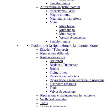
Pantaloni muta
Attrezzatura acquatici uomini
Impactvests / Vests
Maglie di mute
Magliette antiabrasione
Mute
Mute breve
Mute lungo
Mute stagne
Wetsuit Accessoires
Pantaloni muta
Prodotti per la riparazione e la manutenzione
Bladder / Tuberepair
Riparazione della tela
Riparazione e cura
Bar repair
Bladder / Tuberepair
Bridles
Flying Lines
Riparazione della tela
Riparazione e manutenzione in neoprene
Surfboard reparatur
Tools
Valves & conectors
Riparazione e manutenzione in neoprene
Surfboard reparatur
Tools
Valves & conectors