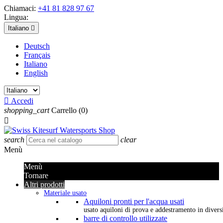
Chiamaci:
+41 81 828 97 67
Lingua:
Italiano

Deutsch
Français
Italiano
English

Accedi
shopping_cart
Carrello
(0)

search
clear
Menù
Menù
Tornare
Altri prodotti
Materiale usato
Aquiloni pronti per l'acqua usati
usato aquiloni di prova e addestramento in diversi 
barre di controllo utilizzate