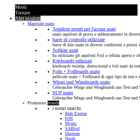
Menù
Tornare
Altri prodotti
Materiale usato
Aquiloni pronti per l'acqua usati
usato aquiloni di prova e addestramento in diversi 
barre di controllo utilizzate
barre di kite usate in diverse condizioni a prezzi s
Softkite usati
ha utilizzato gli aquiloni Foil a cellula aperta e 
Kiteboards utilizzati
kiteboards twintip, doirectional e foil usati da tes
Foils + Foilboards usato
pellicole usate + Foilboard di ogni tipo da test e 
Wings und Wingboards usato
Gebrauchte Wings und Wingboards aus Test und
SUP usato
Gebrauchte Wings und Wingboards aus Test und
Produttore
brands
i nostri marchi
Ride Engine
ION
Mystic
SABfoil
Duotone
North