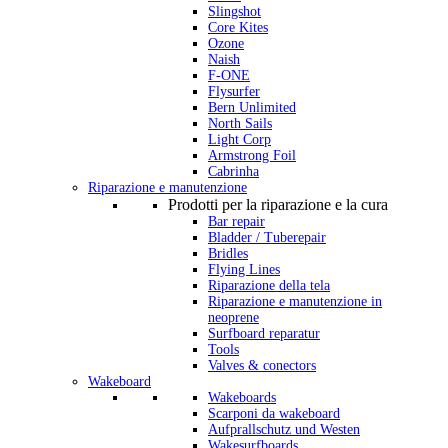
Slingshot
Core Kites
Ozone
Naish
F-ONE
Flysurfer
Bern Unlimited
North Sails
Light Corp
Armstrong Foil
Cabrinha
Riparazione e manutenzione
Prodotti per la riparazione e la cura
Bar repair
Bladder / Tuberepair
Bridles
Flying Lines
Riparazione della tela
Riparazione e manutenzione in
neoprene
Surfboard reparatur
Tools
Valves & conectors
Wakeboard
Wakeboards
Scarponi da wakeboard
Aufprallschutz und Westen
Wakesurfboards