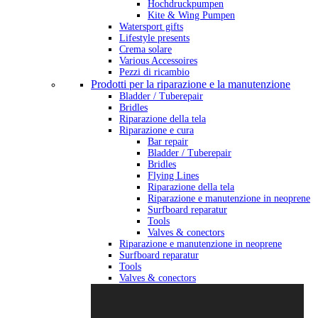
Hochdruckpumpen
Kite & Wing Pumpen
Watersport gifts
Lifestyle presents
Crema solare
Various Accessoires
Pezzi di ricambio
Prodotti per la riparazione e la manutenzione
Bladder / Tuberepair
Bridles
Riparazione della tela
Riparazione e cura
Bar repair
Bladder / Tuberepair
Bridles
Flying Lines
Riparazione della tela
Riparazione e manutenzione in neoprene
Surfboard reparatur
Tools
Valves & conectors
Riparazione e manutenzione in neoprene
Surfboard reparatur
Tools
Valves & conectors