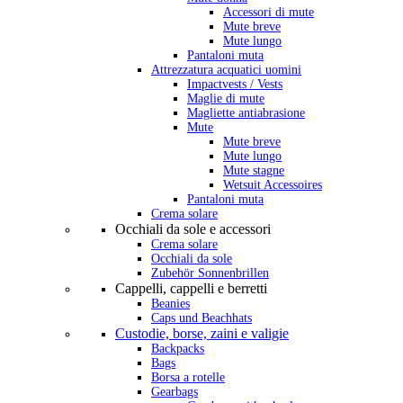
Accessori di mute
Mute breve
Mute lungo
Pantaloni muta
Attrezzatura acquatici uomini
Impactvests / Vests
Maglie di mute
Magliette antiabrasione
Mute
Mute breve
Mute lungo
Mute stagne
Wetsuit Accessoires
Pantaloni muta
Crema solare
Occhiali da sole e accessori
Crema solare
Occhiali da sole
Zubehör Sonnenbrillen
Cappelli, cappelli e berretti
Beanies
Caps und Beachhats
Custodie, borse, zaini e valigie
Backpacks
Bags
Borsa a rotelle
Gearbags