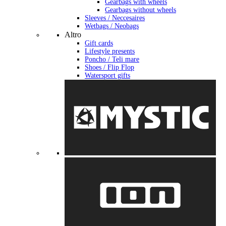
Gearbags with wheels
Gearbags without wheels
Sleeves / Neccesaires
Wetbags / Neobags
Altro
Gift cards
Lifestyle presents
Poncho / Teli mare
Shoes / Flip Flop
Watersport gifts