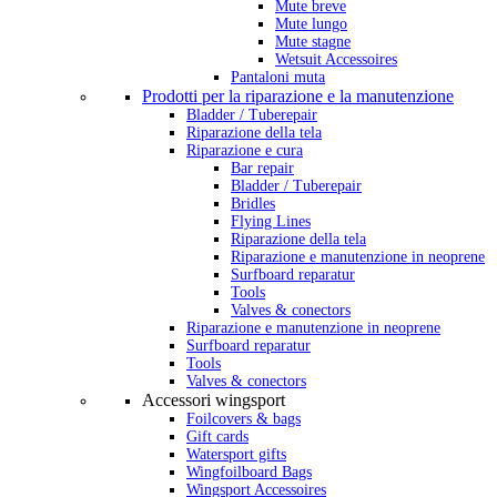
Mute breve
Mute lungo
Mute stagne
Wetsuit Accessoires
Pantaloni muta
Prodotti per la riparazione e la manutenzione
Bladder / Tuberepair
Riparazione della tela
Riparazione e cura
Bar repair
Bladder / Tuberepair
Bridles
Flying Lines
Riparazione della tela
Riparazione e manutenzione in neoprene
Surfboard reparatur
Tools
Valves & conectors
Riparazione e manutenzione in neoprene
Surfboard reparatur
Tools
Valves & conectors
Accessori wingsport
Foilcovers & bags
Gift cards
Watersport gifts
Wingfoilboard Bags
Wingsport Accessoires