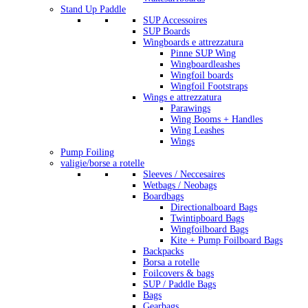
Stand Up Paddle
SUP Accessoires
SUP Boards
Wingboards e attrezzatura
Pinne SUP Wing
Wingboardleashes
Wingfoil boards
Wingfoil Footstraps
Wings e attrezzatura
Parawings
Wing Booms + Handles
Wing Leashes
Wings
Pump Foiling
valigie/borse a rotelle
Sleeves / Neccesaires
Wetbags / Neobags
Boardbags
Directionalboard Bags
Twintipboard Bags
Wingfoilboard Bags
Kite + Pump Foilboard Bags
Backpacks
Borsa a rotelle
Foilcovers & bags
SUP / Paddle Bags
Bags
Gearbags