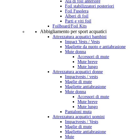
Ala di foil anteriore
Foil stabilizzatori posteriori
Foil Fusolera
Alberi di foil
Parti e viti foil
Foilboard/Foil Kits
Abbigliamento per sport acquatici
Attrezzatura acquatici bambini
Impact Vests / Vests
Magliette da nuoto e antiabrasione
Mute donna
Accessori di mute
Mute breve
Mute lungo
Attrezzatura acquatici donne
Impactvests / vests
Maglie di mute
Magliette antiabrasione
Mute donna
Accessori di mute
Mute breve
Mute lungo
Pantaloni muta
Attrezzatura acquatici uomini
Impactvests / Vests
Maglie di mute
Magliette antiabrasione
Mute