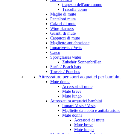
trapezio dell'anca uomo
Tracolla uomo
Maglie di mute
Pantaloni muta
Calzari di mute
Wing Harness
Guanti di mute
Cappucci di mute
Magliette antiabrasione
Impactvests / Vests
Casco
Sportglasses water
Zubehör Sonnenbrillen
Surf- / Beach hats
Towels / Ponchos
Attrezzature per sport acquatici per bambini
Mute donna
Accessori di mute
Mute breve
Mute lungo
Attrezzatura acquatici bambini
Impact Vests / Vests
Magliette da nuoto e antiabrasione
Mute donna
Accessori di mute
Mute breve
Mute lungo