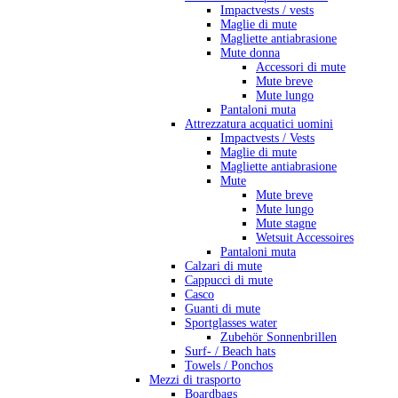
Impactvests / vests
Maglie di mute
Magliette antiabrasione
Mute donna
Accessori di mute
Mute breve
Mute lungo
Pantaloni muta
Attrezzatura acquatici uomini
Impactvests / Vests
Maglie di mute
Magliette antiabrasione
Mute
Mute breve
Mute lungo
Mute stagne
Wetsuit Accessoires
Pantaloni muta
Calzari di mute
Cappucci di mute
Casco
Guanti di mute
Sportglasses water
Zubehör Sonnenbrillen
Surf- / Beach hats
Towels / Ponchos
Mezzi di trasporto
Boardbags