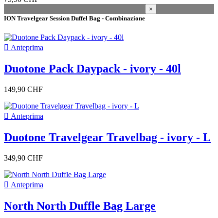
Ristrutturato
0
×
Brand
ION Travelgear Session Duffel Bag - Combinazione
genere

Anteprima
Unisex
9
Duotone Pack Daypack - ivory - 40l
dimensione
L
2
149,90 CHF
large
1
M
3

Anteprima
S
1
small
1
Duotone Travelgear Travelbag - ivory - L
annata
349,90 CHF
2025
15
2026
7
2022
7

Anteprima
2024
3
2021
3
North North Duffle Bag Large
2020
2