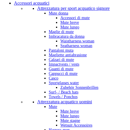
Accessori acquatici
Attrezzatura per sport acquatico signore
Mute donna
Accessori di mute
Mute breve
Mute lungo
Maglie di mute
Imbracatura da donna
Waistharness woman
Seatharness woman
Pantaloni muta
Magliette antiabrasione
Calzari di mute
Impactvests / vests
Guanti di mute
Cappucci di mute
Casco
Sportglasses water
Zubehör Sonnenbrillen
Surf- / Beach hats
Towels / Ponchos
Attrezzatura acquatico uomini
Mute
Mute breve
Mute lungo
Mute stagne
Wetsuit Accessoires
Harness men