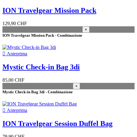
Nuovi Prodotti
0
ION Travelgear Mission Pack
Outlet
129,90 CHF
Outlet
11
×
ION Travelgear Mission Pack - Combinazione
Migliori vendite
Migliori vendite
18

Anteprima
In magazzino
Mystic Check-in Bag 3di
In magazzino
39
85,00 CHF
Magazzino
×
Mystic Check-in Bag 3di - Combinazione
Kiteshop Silvaplana
20
Magazzino Wind&Snow
33
Duotone Svizzera
12

Anteprima
Condizione
ION Travelgear Session Duffel Bag
Nuovo
47
Usato
0
79,90 CHF