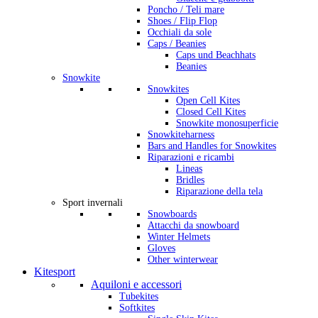
Poncho / Teli mare
Shoes / Flip Flop
Occhiali da sole
Caps / Beanies
Caps und Beachhats
Beanies
Snowkite
Snowkites
Open Cell Kites
Closed Cell Kites
Snowkite monosuperficie
Snowkiteharness
Bars and Handles for Snowkites
Riparazioni e ricambi
Lineas
Bridles
Riparazione della tela
Sport invernali
Snowboards
Attacchi da snowboard
Winter Helmets
Gloves
Other winterwear
Kitesport
Aquiloni e accessori
Tubekites
Softkites