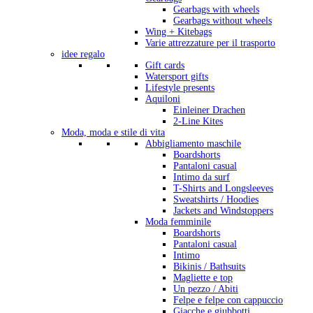
Gearbags with wheels
Gearbags without wheels
Wing + Kitebags
Varie attrezzature per il trasporto
idee regalo
Gift cards
Watersport gifts
Lifestyle presents
Aquiloni
Einleiner Drachen
2-Line Kites
Moda, moda e stile di vita
Abbigliamento maschile
Boardshorts
Pantaloni casual
Intimo da surf
T-Shirts and Longsleeves
Sweatshirts / Hoodies
Jackets and Windstoppers
Moda femminile
Boardshorts
Pantaloni casual
Intimo
Bikinis / Bathsuits
Magliette e top
Un pezzo / Abiti
Felpe e felpe con cappuccio
Giacche e giubbotti