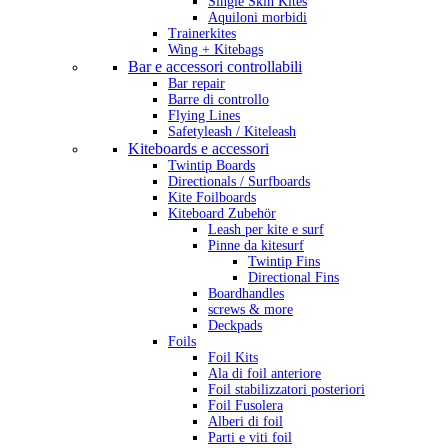
Single Skin Kites
Aquiloni morbidi
Trainerkites
Wing + Kitebags
Bar e accessori controllabili
Bar repair
Barre di controllo
Flying Lines
Safetyleash / Kiteleash
Kiteboards e accessori
Twintip Boards
Directionals / Surfboards
Kite Foilboards
Kiteboard Zubehör
Leash per kite e surf
Pinne da kitesurf
Twintip Fins
Directional Fins
Boardhandles
screws & more
Deckpads
Foils
Foil Kits
Ala di foil anteriore
Foil stabilizzatori posteriori
Foil Fusolera
Alberi di foil
Parti e viti foil