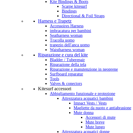
Kite Bindings & Boots
Scarpe kitesurf
Bindings
Directional & Foil Straps
Harness e Trapetz
Accessoires Harness
imbracatura per bambini
Seatharness woman
Tracolla uomo
trapezio dell'anca uomo
Waistharness woman
Riparazione e cura del kite
Bladder / Tuberepair
Riparazione della tela
Riparazione e manutenzione in neoprene
Surfboard reparatur
Tools
Valves & conectors
Kitesurf accessori
Abbigliamento funzionale e protezione
Attrezzatura acquatici bambini
Impact Vests / Vests
Magliette da nuoto e antiabrasione
Mute donna
Accessori di mute
Mute breve
Mute lungo
Attrezzatura acquatici donne