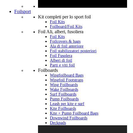
Foilsport
Kit completi per lo sport foil
Foil Kits
Foilboard/Foil Kits
Foil Ali, alberi, fusoliera
Foil Kits
Foilcovers & bags
Ala di foil anteriore
Foil stabilizzatori posteriori
Foil Fusolera
Alberi di foil
Parti e viti foil
Foilboards
Wingfoilboard Bags
Wingfoil Footstraps
Wing Foilboards
Wake Foilboards
Surf Foilboards
Pump Foilboards
Leash per kite e surf
Kite Foilboards
Kite + Pump Foilboard Bags
Downwind Foilboards
Deckpads