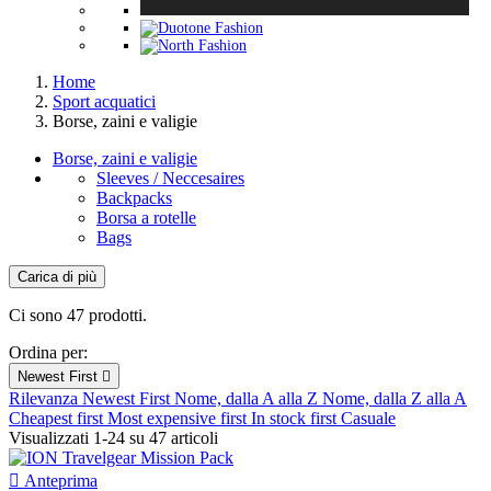
Home
Sport acquatici
Borse, zaini e valigie
Borse, zaini e valigie
Sleeves / Neccesaires
Backpacks
Borsa a rotelle
Bags
Carica di più
Filtri:
Cancella filtri
Ci sono 47 prodotti.
Categorie
Ordina per:
Bags
26
Newest First

Backpacks
11
Rilevanza
Newest First
Nome, dalla A alla Z
Nome, dalla Z alla A
Sleeves / Neccesaires
8
Cheapest first
Most expensive first
In stock first
Casuale
Visualizzati 1-24 su 47 articoli
Borsa a rotelle
3
Nuovi Prodotti

Anteprima