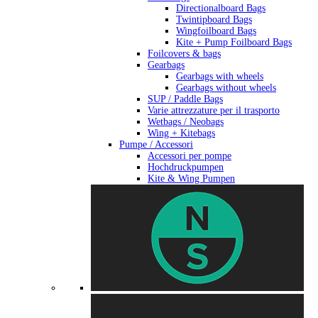
Directionalboard Bags
Twintipboard Bags
Wingfoilboard Bags
Kite + Pump Foilboard Bags
Foilcovers & bags
Gearbags
Gearbags with wheels
Gearbags without wheels
SUP / Paddle Bags
Varie attrezzature per il trasporto
Wetbags / Neobags
Wing + Kitebags
Pumpe / Accessori
Accessori per pompe
Hochdruckpumpen
Kite & Wing Pumpen