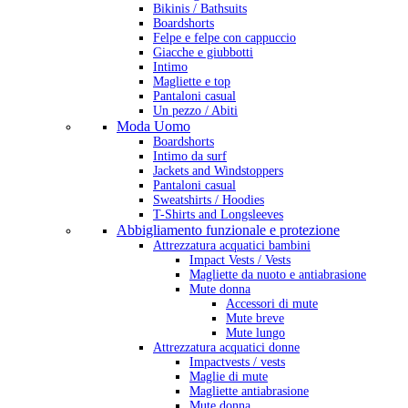
Bikinis / Bathsuits
Boardshorts
Felpe e felpe con cappuccio
Giacche e giubbotti
Intimo
Magliette e top
Pantaloni casual
Un pezzo / Abiti
Moda Uomo
Boardshorts
Intimo da surf
Jackets and Windstoppers
Pantaloni casual
Sweatshirts / Hoodies
T-Shirts and Longsleeves
Abbigliamento funzionale e protezione
Attrezzatura acquatici bambini
Impact Vests / Vests
Magliette da nuoto e antiabrasione
Mute donna
Accessori di mute
Mute breve
Mute lungo
Attrezzatura acquatici donne
Impactvests / vests
Maglie di mute
Magliette antiabrasione
Mute donna