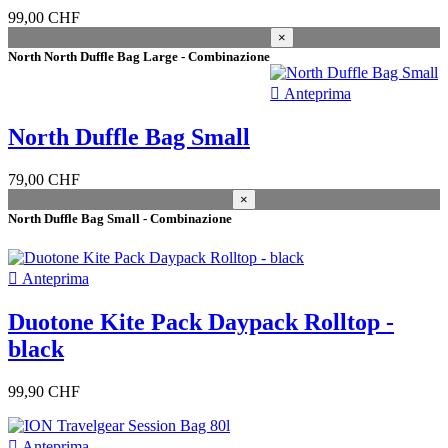
2023
1
99,00 CHF
colore
×
North North Duffle Bag Large - Combinazione
black
20

Anteprima
brave green
1
dark grey
1
North Duffle Bag Small
sage grey
1
silver
1
slate brown
4
79,00 CHF
white
2
×
North Duffle Bag Small - Combinazione
Prezzo
CHF
CHF
More filters
Less filters

Anteprima
Visualizza i prodotti a
47
Duotone Kite Pack Daypack Rolltop -
black
99,90 CHF

Anteprima