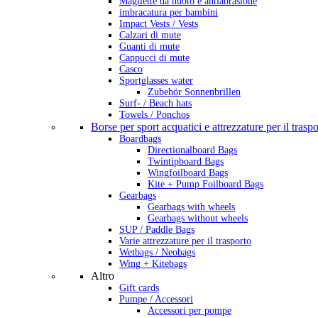
Magliette da nuoto e antiabrasione
imbracatura per bambini
Impact Vests / Vests
Calzari di mute
Guanti di mute
Cappucci di mute
Casco
Sportglasses water
Zubehör Sonnenbrillen
Surf- / Beach hats
Towels / Ponchos
Borse per sport acquatici e attrezzature per il trasp
Boardbags
Directionalboard Bags
Twintipboard Bags
Wingfoilboard Bags
Kite + Pump Foilboard Bags
Gearbags
Gearbags with wheels
Gearbags without wheels
SUP / Paddle Bags
Varie attrezzature per il trasporto
Wetbags / Neobags
Wing + Kitebags
Altro
Gift cards
Pumpe / Accessori
Accessori per pompe