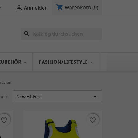
shopping_cart


Warenkorb
(0)
Anmelden
search
ZUBEHÖR
FASHION/LIFESTYLE
 Westen

nach:
Newest First
favorite_border
favorite_border
favorite_border
favorite_border