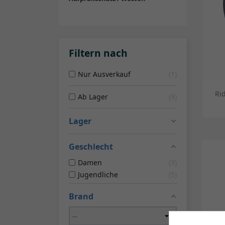
Filtern nach
Nur Ausverkauf
1
Ri
Ab Lager
9
Lager
Geschlecht
Damen
3
Jugendliche
5
Brand