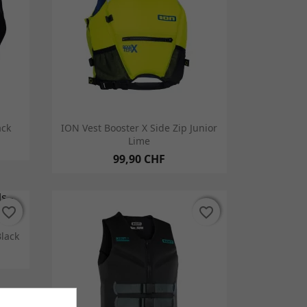
Vorschau

ack
ION Vest Booster X Side Zip Junior
Lime
99,90 CHF
favorite_border
favorite_border
favorite_border
favorite_border
Black