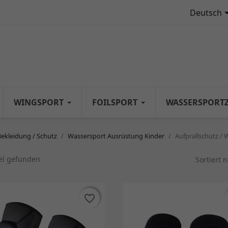
Deutsch
WINGSPORT
FOILSPORT
WASSERSPORT
Bekleidung / Schutz
Wassersport Ausrüstung Kinder
Aufprallschutz /
kel gefunden
Sortiert 
favorite_border
favorite_border