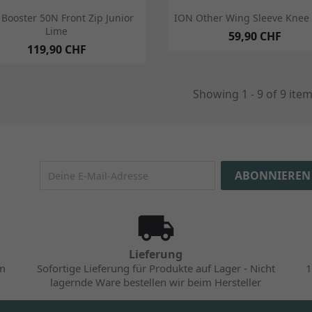
Vorschau
Vorschau


Booster 50N Front Zip Junior
ION Other Wing Sleeve Knee 
Lime
59,90 CHF
119,90 CHF
Showing 1 - 9 of 9 ite
Lieferung
im
Sofortige Lieferung für Produkte auf Lager - Nicht
1
lagernde Ware bestellen wir beim Hersteller