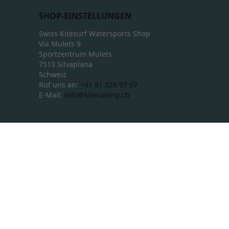
SHOP-EINSTELLUNGEN
Swiss Kitesurf Watersports Shop
Via Mulets 9
Sportzentrum Mulets
7513 Silvaplana
Schweiz
Ruf uns an:
+41 81 828 97 67
E-Mail:
info@kitesailing.ch