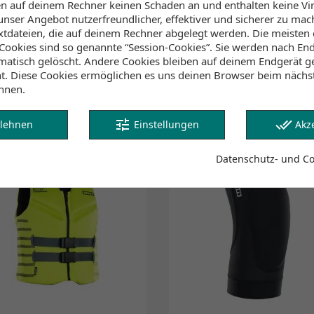
en auf deinem Rechner keinen Schaden an und enthalten keine Vi
unser Angebot nutzerfreundlicher, effektiver und sicherer zu mac
extdateien, die auf deinem Rechner abgelegt werden. Die meisten
ookies sind so genannte “Session-Cookies”. Sie werden nach End
atisch gelöscht. Andere Cookies bleiben auf deinem Endgerät ge
Vorschau

Vest Booster X Side Zip Junior
ht. Diese Cookies ermöglichen es uns deinen Browser beim näch
Blue
nnen.
99,90 CHF
tune
done_all
lehnen
Einstellungen
Akz
favorite_border
favorite_border
Datenschutz- und Coo