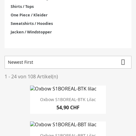
Shirts / Tops
One Piece / Kleider
Sweatshirts / Hoodies
Jacken / Windstopper

Newest First
1 - 24 von 108 Artikel(n)
Nur Ausverkauf
96
Bestseller
34
Oxbow S1BOREAL-BTK Lilac
Ab Lager
108
54,90 CHF
Lager
Brand
Oxbow S1BOREAL-BBT Lilac