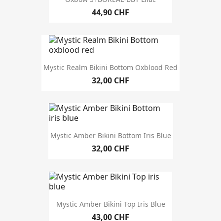
44,90 CHF
Jahrgang
Mystic Realm Bikini Bottom Oxblood Red
Geschlecht
32,00 CHF
Damen
61
Grösse Damen
32 XXS
1
34 XS
41
Mystic Amber Bikini Bottom Iris Blue
36 S
64
32,00 CHF
38 M
37
40 L
40
42 XL
16
Grösse
Mystic Amber Bikini Top Iris Blue
43,00 CHF