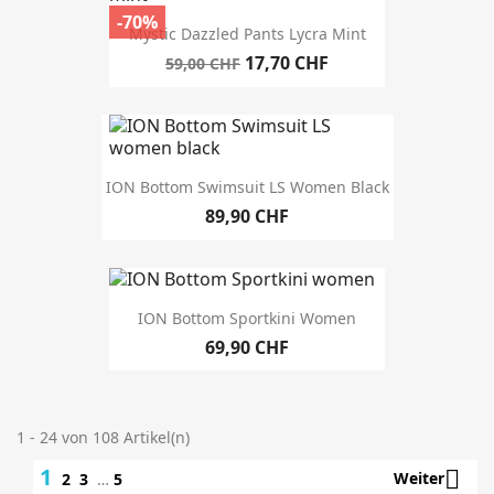
-70%
Mystic Dazzled Pants Lycra Mint
17,70 CHF
59,00 CHF
ION Bottom Swimsuit LS Women Black
89,90 CHF
ION Bottom Sportkini Women
69,90 CHF
1 - 24 von 108 Artikel(n)
1

Weiter
2
3
…
5