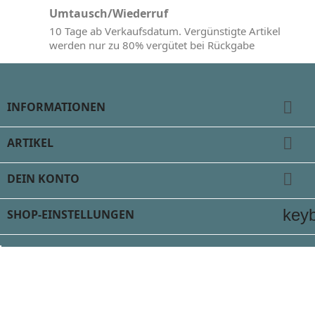
Umtausch/Wiederruf
10 Tage ab Verkaufsdatum. Vergünstigte Artikel
werden nur zu 80% vergütet bei Rückgabe

INFORMATIONEN

ARTIKEL

DEIN KONTO
key
SHOP-EINSTELLUNGEN