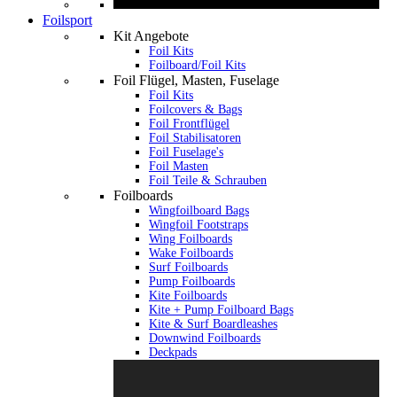
Foilsport
Kit Angebote
Foil Kits
Foilboard/Foil Kits
Foil Flügel, Masten, Fuselage
Foil Kits
Foilcovers & Bags
Foil Frontflügel
Foil Stabilisatoren
Foil Fuselage's
Foil Masten
Foil Teile & Schrauben
Foilboards
Wingfoilboard Bags
Wingfoil Footstraps
Wing Foilboards
Wake Foilboards
Surf Foilboards
Pump Foilboards
Kite Foilboards
Kite + Pump Foilboard Bags
Kite & Surf Boardleashes
Downwind Foilboards
Deckpads