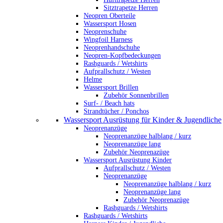
Sitztrapetze Herren
Neopren Oberteile
Wassersport Hosen
Neoprenschuhe
Wingfoil Harness
Neoprenhandschuhe
Neopren-Kopfbedeckungen
Rashguards / Wetshirts
Aufprallschutz / Westen
Helme
Wassersport Brillen
Zubehör Sonnenbrillen
Surf- / Beach hats
Strandtücher / Ponchos
Wassersport Ausrüstung für Kinder & Jugendliche
Neoprenanzüge
Neoprenanzüge halblang / kurz
Neoprenanzüge lang
Zubehör Neoprenazüge
Wassersport Ausrüstung Kinder
Aufprallschutz / Westen
Neoprenanzüge
Neoprenanzüge halblang / kurz
Neoprenanzüge lang
Zubehör Neoprenazüge
Rashguards / Wetshirts
Rashguards / Wetshirts