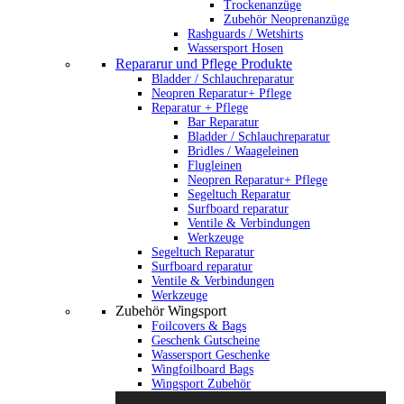
Trockenanzüge
Zubehör Neoprenanzüge
Rashguards / Wetshirts
Wassersport Hosen
Repararur und Pflege Produkte
Bladder / Schlauchreparatur
Neopren Reparatur+ Pflege
Reparatur + Pflege
Bar Reparatur
Bladder / Schlauchreparatur
Bridles / Waageleinen
Flugleinen
Neopren Reparatur+ Pflege
Segeltuch Reparatur
Surfboard reparatur
Ventile & Verbindungen
Werkzeuge
Segeltuch Reparatur
Surfboard reparatur
Ventile & Verbindungen
Werkzeuge
Zubehör Wingsport
Foilcovers & Bags
Geschenk Gutscheine
Wassersport Geschenke
Wingfoilboard Bags
Wingsport Zubehör