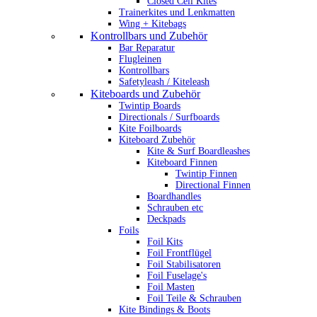
Closed Cell Kites
Trainerkites und Lenkmatten
Wing + Kitebags
Kontrollbars und Zubehör
Bar Reparatur
Flugleinen
Kontrollbars
Safetyleash / Kiteleash
Kiteboards und Zubehör
Twintip Boards
Directionals / Surfboards
Kite Foilboards
Kiteboard Zubehör
Kite & Surf Boardleashes
Kiteboard Finnen
Twintip Finnen
Directional Finnen
Boardhandles
Schrauben etc
Deckpads
Foils
Foil Kits
Foil Frontflügel
Foil Stabilisatoren
Foil Fuselage's
Foil Masten
Foil Teile & Schrauben
Kite Bindings & Boots