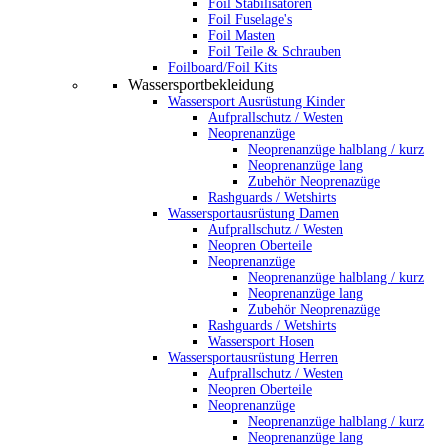
Foil Stabilisatoren
Foil Fuselage's
Foil Masten
Foil Teile & Schrauben
Foilboard/Foil Kits
Wassersportbekleidung
Wassersport Ausrüstung Kinder
Aufprallschutz / Westen
Neoprenanzüge
Neoprenanzüge halblang / kurz
Neoprenanzüge lang
Zubehör Neoprenazüge
Rashguards / Wetshirts
Wassersportausrüstung Damen
Aufprallschutz / Westen
Neopren Oberteile
Neoprenanzüge
Neoprenanzüge halblang / kurz
Neoprenanzüge lang
Zubehör Neoprenazüge
Rashguards / Wetshirts
Wassersport Hosen
Wassersportausrüstung Herren
Aufprallschutz / Westen
Neopren Oberteile
Neoprenanzüge
Neoprenanzüge halblang / kurz
Neoprenanzüge lang