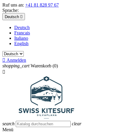
Ruf uns an:
+41 81 828 97 67
Sprache:
Deutsch

Deutsch
Français
Italiano
English

Anmelden
shopping_cart
Warenkorb
(0)

search
clear
Menü