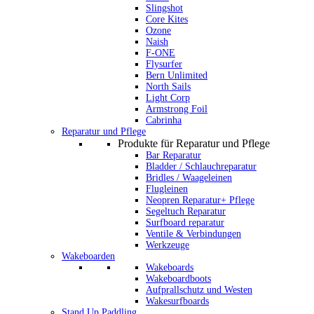
Slingshot
Core Kites
Ozone
Naish
F-ONE
Flysurfer
Bern Unlimited
North Sails
Light Corp
Armstrong Foil
Cabrinha
Reparatur und Pflege
Produkte für Reparatur und Pflege
Bar Reparatur
Bladder / Schlauchreparatur
Bridles / Waageleinen
Flugleinen
Neopren Reparatur+ Pflege
Segeltuch Reparatur
Surfboard reparatur
Ventile & Verbindungen
Werkzeuge
Wakeboarden
Wakeboards
Wakeboardboots
Aufprallschutz und Westen
Wakesurfboards
Stand Up Paddling