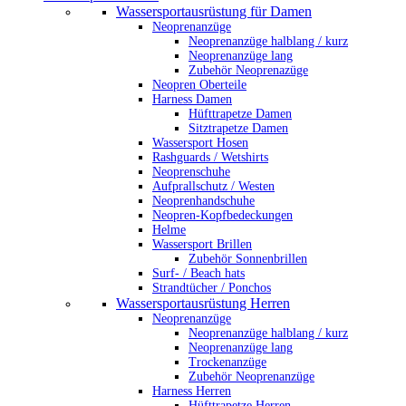
Wassersportausrüstung für Damen
Neoprenanzüge
Neoprenanzüge halblang / kurz
Neoprenanzüge lang
Zubehör Neoprenazüge
Neopren Oberteile
Harness Damen
Hüfttrapetze Damen
Sitztrapetze Damen
Wassersport Hosen
Rashguards / Wetshirts
Neoprenschuhe
Aufprallschutz / Westen
Neoprenhandschuhe
Neopren-Kopfbedeckungen
Helme
Wassersport Brillen
Zubehör Sonnenbrillen
Surf- / Beach hats
Strandtücher / Ponchos
Wassersportausrüstung Herren
Neoprenanzüge
Neoprenanzüge halblang / kurz
Neoprenanzüge lang
Trockenanzüge
Zubehör Neoprenanzüge
Harness Herren
Hüfttrapetze Herren