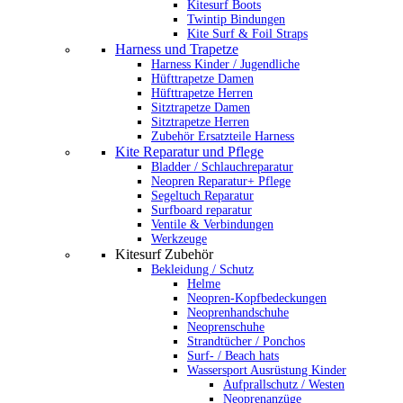
Kitesurf Boots
Twintip Bindungen
Kite Surf & Foil Straps
Harness und Trapetze
Harness Kinder / Jugendliche
Hüfttrapetze Damen
Hüfttrapetze Herren
Sitztrapetze Damen
Sitztrapetze Herren
Zubehör Ersatzteile Harness
Kite Reparatur und Pflege
Bladder / Schlauchreparatur
Neopren Reparatur+ Pflege
Segeltuch Reparatur
Surfboard reparatur
Ventile & Verbindungen
Werkzeuge
Kitesurf Zubehör
Bekleidung / Schutz
Helme
Neopren-Kopfbedeckungen
Neoprenhandschuhe
Neoprenschuhe
Strandtücher / Ponchos
Surf- / Beach hats
Wassersport Ausrüstung Kinder
Aufprallschutz / Westen
Neoprenanzüge