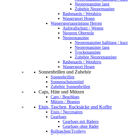
Neoprenanzüge lang
Zubehör Neoprenazüge
Rashguards / Wetshirts
Wassersport Hosen
Wassersportausrüstung Herren
Aufprallschutz / Westen
Neopren Oberteile
Neoprenanzüge
Neoprenanzüge halblang / kurz
Neoprenanzüge lang
Trockenanzüge
Zubehör Neoprenanzüge
Rashguards / Wetshirts
Wassersport Hosen
Sonnenbrillen und Zubehör
Sonnenbrillen
Sonnenschutzmittel
Zubehör Sonnenbrillen
Caps, Hüte und Mützen
Caps / Beachhats
Mützen / Beanies
Etuis, Taschen, Rucksäcke und Koffer
Etuis / Neccesaires
Gearbags
Gearbags mit Rädern
Gearbags ohne Räder
Rolltaschen/Trolleys