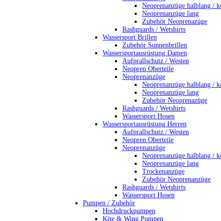
Neoprenanzüge halblang / k
Neoprenanzüge lang
Zubehör Neoprenazüge
Rashguards / Wetshirts
Wassersport Brillen
Zubehör Sonnenbrillen
Wassersportausrüstung Damen
Aufprallschutz / Westen
Neopren Oberteile
Neoprenanzüge
Neoprenanzüge halblang / k
Neoprenanzüge lang
Zubehör Neoprenazüge
Rashguards / Wetshirts
Wassersport Hosen
Wassersportausrüstung Herren
Aufprallschutz / Westen
Neopren Oberteile
Neoprenanzüge
Neoprenanzüge halblang / k
Neoprenanzüge lang
Trockenanzüge
Zubehör Neoprenanzüge
Rashguards / Wetshirts
Wassersport Hosen
Pumpen / Zubehör
Hochdruckpumpen
Kite & Wing Pumpen