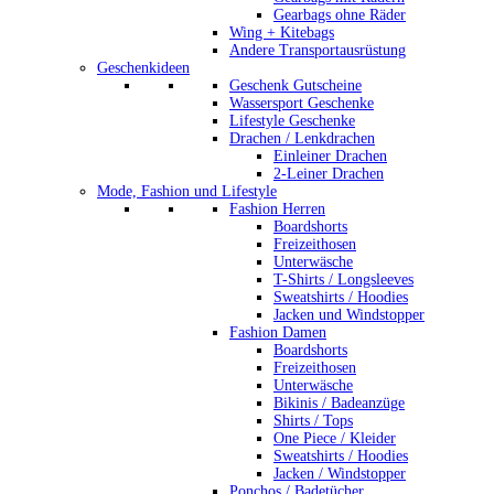
Gearbags ohne Räder
Wing + Kitebags
Andere Transportausrüstung
Geschenkideen
Geschenk Gutscheine
Wassersport Geschenke
Lifestyle Geschenke
Drachen / Lenkdrachen
Einleiner Drachen
2-Leiner Drachen
Mode, Fashion und Lifestyle
Fashion Herren
Boardshorts
Freizeithosen
Unterwäsche
T-Shirts / Longsleeves
Sweatshirts / Hoodies
Jacken und Windstopper
Fashion Damen
Boardshorts
Freizeithosen
Unterwäsche
Bikinis / Badeanzüge
Shirts / Tops
One Piece / Kleider
Sweatshirts / Hoodies
Jacken / Windstopper
Ponchos / Badetücher