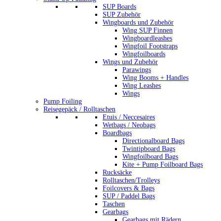
SUP Boards
SUP Zubehör
Wingboards und Zubehör
Wing SUP Finnen
Wingboardleashes
Wingfoil Footstraps
Wingfoilboards
Wings und Zubehör
Parawings
Wing Booms + Handles
Wing Leashes
Wings
Pump Foiling
Reisegepäck / Rolltaschen
Etuis / Neccesaires
Wetbags / Neobags
Boardbags
Directionalboard Bags
Twintipboard Bags
Wingfoilboard Bags
Kite + Pump Foilboard Bags
Rucksäcke
Rolltaschen/Trolleys
Foilcovers & Bags
SUP / Paddel Bags
Taschen
Gearbags
Gearbags mit Rädern