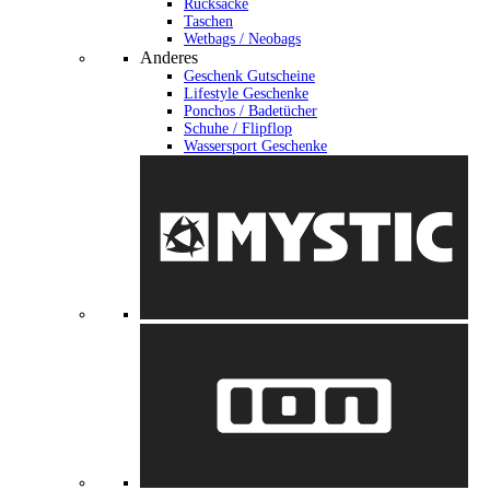
Rucksäcke
Taschen
Wetbags / Neobags
Anderes
Geschenk Gutscheine
Lifestyle Geschenke
Ponchos / Badetücher
Schuhe / Flipflop
Wassersport Geschenke