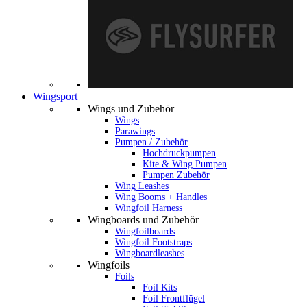
Wingsport
Wings und Zubehör
Wings
Parawings
Pumpen / Zubehör
Hochdruckpumpen
Kite & Wing Pumpen
Pumpen Zubehör
Wing Leashes
Wing Booms + Handles
Wingfoil Harness
Wingboards und Zubehör
Wingfoilboards
Wingfoil Footstraps
Wingboardleashes
Wingfoils
Foils
Foil Kits
Foil Frontflügel