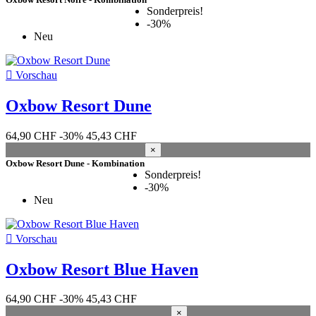
Sonderpreis!
Lager
-30%
Neu
Kiteshop Silvaplana
69
Lager Wind&Snow
108
Duotone Schweiz
18

Vorschau
Brand
Oxbow Resort Dune
Jahrgang
64,90 CHF
-30%
45,43 CHF
2025
25
×
2026
23
Oxbow Resort Dune - Kombination
2024
23
Sonderpreis!
2022
9
-30%
Neu
2020
5
2023
3
2021
2

Vorschau
2019
1
2016
1
Oxbow Resort Blue Haven
Herren Grösse
64,90 CHF
-30%
45,43 CHF
48 S
6
×