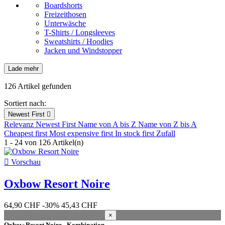
Boardshorts
Freizeithosen
Unterwäsche
T-Shirts / Longsleeves
Sweatshirts / Hoodies
Jacken und Windstopper
Lade mehr
Filter:
löschen
126 Artikel gefunden
Neuheiten
Sortiert nach:
Neuheiten
4
Newest First

Relevanz
Newest First
Name von A bis Z
Name von Z bis A
Nur Ausverkauf
Cheapest first
Most expensive first
In stock first
Zufall
1 - 24 von 126 Artikel(n)
Nur Ausverkauf
96

Vorschau
Bestseller
Oxbow Resort Noire
Bestseller
58
Ab Lager
64,90 CHF
-30%
45,43 CHF
×
Ab Lager
126
Oxbow Resort Noire - Kombination