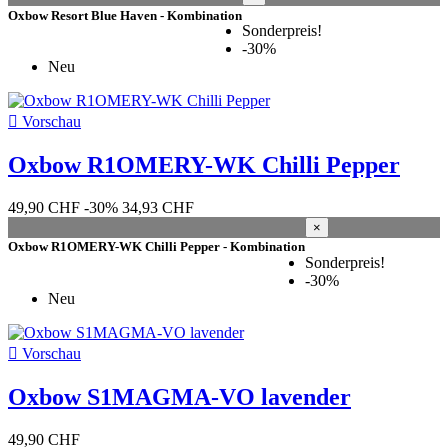
50 M
4
Oxbow Resort Blue Haven - Kombination
52 L
6
Sonderpreis!
54 XL
6
-30%
56 XXL
2
Neu
Grösse

Vorschau
L
22
M
18
Oxbow R1OMERY-WK Chilli Pepper
S
21
XL
21
49,90 CHF
-30%
34,93 CHF
XXL
16
×
Oxbow R1OMERY-WK Chilli Pepper - Kombination
Boardshorts Grösse
Sonderpreis!
-30%
28
20
Neu
28 XS
12
29
1
29 XS/S
5

Vorschau
30
27
30 S
35
Oxbow S1MAGMA-VO lavender
31
27
31 S/M
17
49,90 CHF
32
30