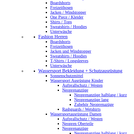
Boardshorts
Freizeithosen
Jacken / Windstopper
One Piece / Kleider
Shirts / Tops
Sweatshirts / Hoodies
Unterwäsche
Fashion Herren
Boardshorts
Freizeithosen
Jacken und Windstopper
Sweatshirts / Hoodies
T-Shirts / Longsleeves
Unterwäsche
Wassersport Bekleidung + Schutzausrüstung
Sonnenschutzmittel
Wassersport Ausrüstung Kinder
Aufprallschutz / Westen
Neoprenanzüge
Neoprenanzüge halblang / kurz
Neoprenanzüge lang
Zubehör Neoprenazüge
Rashguards / Wetshirts
Wassersportausrüstung Damen
Aufprallschutz / Westen
Neopren Oberteile
Neoprenanzüge
Neoprenanzüge halblang / kurz