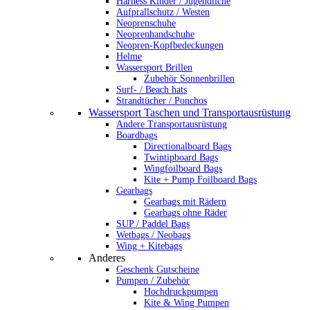
Harness Kinder / Jugendliche
Aufprallschutz / Westen
Neoprenschuhe
Neoprenhandschuhe
Neopren-Kopfbedeckungen
Helme
Wassersport Brillen
Zubehör Sonnenbrillen
Surf- / Beach hats
Strandtücher / Ponchos
Wassersport Taschen und Transportausrüstung
Andere Transportausrüstung
Boardbags
Directionalboard Bags
Twintipboard Bags
Wingfoilboard Bags
Kite + Pump Foilboard Bags
Gearbags
Gearbags mit Rädern
Gearbags ohne Räder
SUP / Paddel Bags
Wetbags / Neobags
Wing + Kitebags
Anderes
Geschenk Gutscheine
Pumpen / Zubehör
Hochdruckpumpen
Kite & Wing Pumpen