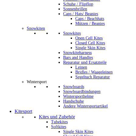
Schuhe / Flipflop
Sonnenbrillen
Caps / Hats/ Beanies
Caps / Beachhats
Mützen / Beanies
Snowkiten
Snowkites
Open Cell Kites
Closed Cell Kites
Single Skin Kites
Snowkiteharness
Bars and Handles
Reparatur und Ersatzteile
Leinen
Bridles / Waageleinen
Segeltuch Reparatur
Wintersport
Snowboards
Snowboardbindungen
Wintersporthelme
Handschuhe
Andere Wintersportartikel
Kitesport
Kites und Zubehör
Tubekites
Softkites
Single Skin Kites