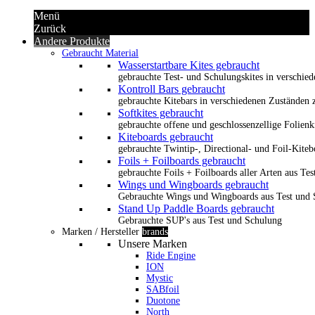
Menü
Zurück
Andere Produkte
Gebraucht Material
Wasserstartbare Kites gebraucht
gebrauchte Test- und Schulungskites in verschied
Kontroll Bars gebraucht
gebrauchte Kitebars in verschiedenen Zuständen z
Softkites gebraucht
gebrauchte offene und geschlossenzellige Folienk
Kiteboards gebraucht
gebrauchte Twintip-, Directional- und Foil-Kiteb
Foils + Foilboards gebraucht
gebrauchte Foils + Foilboards aller Arten aus Te
Wings und Wingboards gebraucht
Gebrauchte Wings und Wingboards aus Test und
Stand Up Paddle Boards gebraucht
Gebrauchte SUP's aus Test und Schulung
Marken / Hersteller
brands
Unsere Marken
Ride Engine
ION
Mystic
SABfoil
Duotone
North