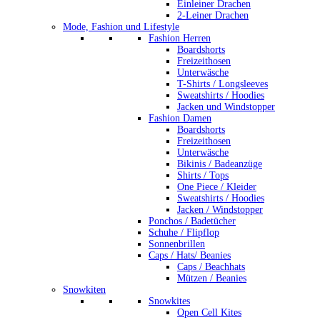
Einleiner Drachen
2-Leiner Drachen
Mode, Fashion und Lifestyle
Fashion Herren
Boardshorts
Freizeithosen
Unterwäsche
T-Shirts / Longsleeves
Sweatshirts / Hoodies
Jacken und Windstopper
Fashion Damen
Boardshorts
Freizeithosen
Unterwäsche
Bikinis / Badeanzüge
Shirts / Tops
One Piece / Kleider
Sweatshirts / Hoodies
Jacken / Windstopper
Ponchos / Badetücher
Schuhe / Flipflop
Sonnenbrillen
Caps / Hats/ Beanies
Caps / Beachhats
Mützen / Beanies
Snowkiten
Snowkites
Open Cell Kites