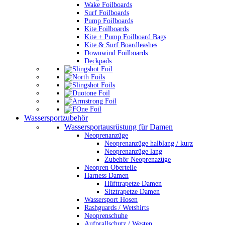
Wake Foilboards
Surf Foilboards
Pump Foilboards
Kite Foilboards
Kite + Pump Foilboard Bags
Kite & Surf Boardleashes
Downwind Foilboards
Deckpads
Wassersportzubehör
Wassersportausrüstung für Damen
Neoprenanzüge
Neoprenanzüge halblang / kurz
Neoprenanzüge lang
Zubehör Neoprenazüge
Neopren Oberteile
Harness Damen
Hüfttrapetze Damen
Sitztrapetze Damen
Wassersport Hosen
Rashguards / Wetshirts
Neoprenschuhe
Aufprallschutz / Westen