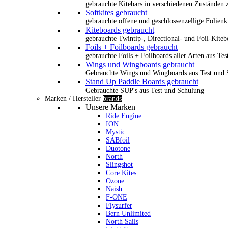
gebrauchte Kitebars in verschiedenen Zuständen z
Softkites gebraucht
gebrauchte offene und geschlossenzellige Folienk
Kiteboards gebraucht
gebrauchte Twintip-, Directional- und Foil-Kiteb
Foils + Foilboards gebraucht
gebrauchte Foils + Foilboards aller Arten aus Te
Wings und Wingboards gebraucht
Gebrauchte Wings und Wingboards aus Test und
Stand Up Paddle Boards gebraucht
Gebrauchte SUP's aus Test und Schulung
Marken / Hersteller
brands
Unsere Marken
Ride Engine
ION
Mystic
SABfoil
Duotone
North
Slingshot
Core Kites
Ozone
Naish
F-ONE
Flysurfer
Bern Unlimited
North Sails