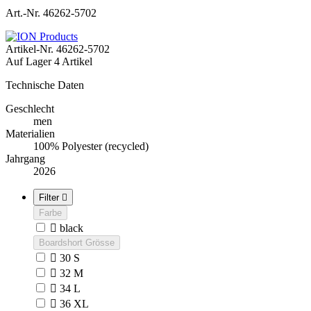
Art.-Nr. 46262-5702
Artikel-Nr.
46262-5702
Auf Lager
4 Artikel
Technische Daten
Geschlecht
men
Materialien
100% Polyester (recycled)
Jahrgang
2026
Filter

Farbe

black
Boardshort Grösse

30 S

32 M

34 L

36 XL