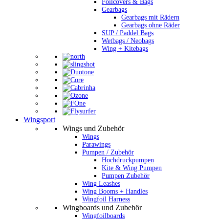
Foilcovers & Bags
Gearbags
Gearbags mit Rädern
Gearbags ohne Räder
SUP / Paddel Bags
Wetbags / Neobags
Wing + Kitebags
Wingsport
Wings und Zubehör
Wings
Parawings
Pumpen / Zubehör
Hochdruckpumpen
Kite & Wing Pumpen
Pumpen Zubehör
Wing Leashes
Wing Booms + Handles
Wingfoil Harness
Wingboards und Zubehör
Wingfoilboards