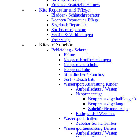
Zubehör Ersatzteile Harness
Kite Reparatur und Pflege
Bladder / Schlauchreparatur
Neopren Reparatur+ Pflege
Segeltuch Reparatur
Surfboard reparatur
Ventile & Verbindungen
Werkzeuge
Kitesurf Zubehör
Bekleidung / Schutz
Helme
Neopren-Kopfbedeckungen
Neoprenhandschuhe
Neoprenschuhe
Strandtücher / Ponchos
Surf- / Beach hats
Wassersport Ausrüstung Kinder
Aufprallschutz / Westen
Neoprenanzüge
Neoprenanzüge halblang / k
Neoprenanzüge lang
Zubehör Neoprenazüge
Rashguards / Wetshirts
Wassersport Brillen
Zubehör Sonnenbrillen
Wassersportausrüstung Damen
Aufprallschutz / Westen