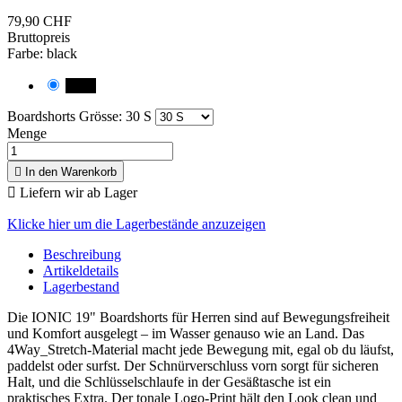
79,90 CHF
Bruttopreis
Farbe: black
black
Boardshorts Grösse: 30 S
Menge

In den Warenkorb

Liefern wir ab Lager
Klicke hier um die Lagerbestände anzuzeigen
Beschreibung
Artikeldetails
Lagerbestand
Die IONIC 19" Boardshorts für Herren sind auf Bewegungsfreiheit
und Komfort ausgelegt – im Wasser genauso wie an Land. Das
4Way_Stretch‑Material macht jede Bewegung mit, egal ob du läufst,
paddelst oder surfst. Der Schnürverschluss vorn sorgt für sicheren
Halt, und die Schlüssel­schlaufe in der Gesäßtasche ist ein
praktisches Extra. Der tonale Logo‑Print hält den Look clean und