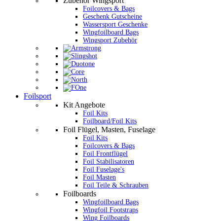
Zubehör Wingsport
Foilcovers & Bags
Geschenk Gutscheine
Wassersport Geschenke
Wingfoilboard Bags
Wingsport Zubehör
Foilsport
Kit Angebote
Foil Kits
Foilboard/Foil Kits
Foil Flügel, Masten, Fuselage
Foil Kits
Foilcovers & Bags
Foil Frontflügel
Foil Stabilisatoren
Foil Fuselage's
Foil Masten
Foil Teile & Schrauben
Foilboards
Wingfoilboard Bags
Wingfoil Footstraps
Wing Foilboards