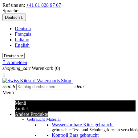
Ruf uns an:
+41 81 828 97 67
Sprache:
Deutsch

Deutsch
Français
Italiano
English

Anmelden
shopping_cart
Warenkorb
(0)

search
clear
Menü
Menü
Zurück
Andere Produkte
Gebraucht Material
Wasserstartbare Kites gebraucht
gebrauchte Test- und Schulungskites in verschied
Kontroll Bars gebraucht