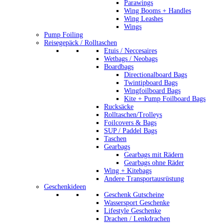
Parawings
Wing Booms + Handles
Wing Leashes
Wings
Pump Foiling
Reisegepäck / Rolltaschen
Etuis / Neccesaires
Wetbags / Neobags
Boardbags
Directionalboard Bags
Twintipboard Bags
Wingfoilboard Bags
Kite + Pump Foilboard Bags
Rucksäcke
Rolltaschen/Trolleys
Foilcovers & Bags
SUP / Paddel Bags
Taschen
Gearbags
Gearbags mit Rädern
Gearbags ohne Räder
Wing + Kitebags
Andere Transportausrüstung
Geschenkideen
Geschenk Gutscheine
Wassersport Geschenke
Lifestyle Geschenke
Drachen / Lenkdrachen