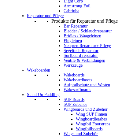
Light Corp
Armstrong Foil
Cabrinha
Reparatur und Pflege
Produkte für Reparatur und Pflege
Bar Reparatur
Bladder / Schlauchreparatur
Bridles / Waageleinen
Flugleinen
Neopren Reparatur+ Pflege
Segeltuch Reparatur
Surfboard reparatur
Ventile & Verbindungen
Werkzeuge
Wakeboarden
Wakeboards
Wakeboardboots
Aufprallschutz und Westen
Wakesurfboards
Stand Up Paddling
SUP Boards
SUP Zubehör
Wingboards und Zubehör
Wing SUP Finnen
Wingboardleashes
Wingfoil Footstraps
Wingfoilboards
Wings und Zubehör