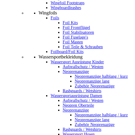
Wingfoil Footstraps
Wingboardleashes
Wingfoils
Foils
Foil Kits
Foil Frontflügel
Foil Stabilisatoren
Foil Fuselage's
Foil Masten
Foil Teile & Schrauben
Foilboard/Foil Kits
Wassersportbekleidung
Wassersport Ausrüstung Kinder
Aufprallschutz / Westen
Neoprenanzüge
Neoprenanzüge halblang / kurz
Neoprenanzüge lang
Zubehör Neoprenazüge
Rashguards / Wetshirts
Wassersportausrüstung Damen
Aufprallschutz / Westen
Neopren Oberteile
Neoprenanzüge
Neoprenanzüge halblang / kurz
Neoprenanzüge lang
Zubehör Neoprenazüge
Rashguards / Wetshirts
Wassersport Hosen