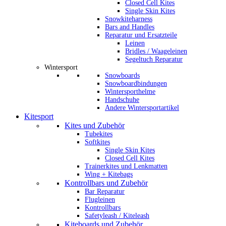
Closed Cell Kites
Single Skin Kites
Snowkiteharness
Bars and Handles
Reparatur und Ersatzteile
Leinen
Bridles / Waageleinen
Segeltuch Reparatur
Wintersport
Snowboards
Snowboardbindungen
Wintersporthelme
Handschuhe
Andere Wintersportartikel
Kitesport
Kites und Zubehör
Tubekites
Softkites
Single Skin Kites
Closed Cell Kites
Trainerkites und Lenkmatten
Wing + Kitebags
Kontrollbars und Zubehör
Bar Reparatur
Flugleinen
Kontrollbars
Safetyleash / Kiteleash
Kiteboards und Zubehör