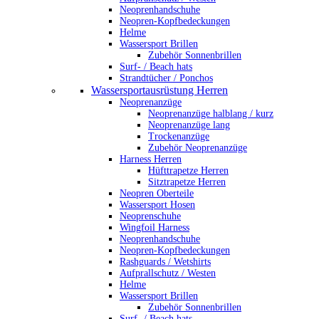
Neoprenhandschuhe
Neopren-Kopfbedeckungen
Helme
Wassersport Brillen
Zubehör Sonnenbrillen
Surf- / Beach hats
Strandtücher / Ponchos
Wassersportausrüstung Herren
Neoprenanzüge
Neoprenanzüge halblang / kurz
Neoprenanzüge lang
Trockenanzüge
Zubehör Neoprenanzüge
Harness Herren
Hüfttrapetze Herren
Sitztrapetze Herren
Neopren Oberteile
Wassersport Hosen
Neoprenschuhe
Wingfoil Harness
Neoprenhandschuhe
Neopren-Kopfbedeckungen
Rashguards / Wetshirts
Aufprallschutz / Westen
Helme
Wassersport Brillen
Zubehör Sonnenbrillen
Surf- / Beach hats