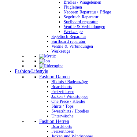
Bridles / Waageleinen
Flugleinen
Neopren Reparatur+ Pflege
Segeltuch Reparatur
Surfboard reparatur
Ventile & Verbindungen
Werkzeuge
Segeltuch Reparatur
Surfboard reparatur
Ventile & Verbindungen
Werkzeuge
Fashion/Lifestyle
Fashion Damen
Bikinis / Badeanzüge
Boardshorts
Freizeithosen
Jacken / Windstopper
One Piece / Kleider
Shirts / Tops
Sweatshirts / Hoodies
Unterwäsche
Fashion Herren
Boardshorts
Freizeithosen
Jacken und Windstopper