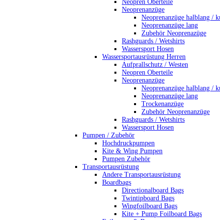
Neopren Oberteile
Neoprenanzüge
Neoprenanzüge halblang / k
Neoprenanzüge lang
Zubehör Neoprenazüge
Rashguards / Wetshirts
Wassersport Hosen
Wassersportausrüstung Herren
Aufprallschutz / Westen
Neopren Oberteile
Neoprenanzüge
Neoprenanzüge halblang / k
Neoprenanzüge lang
Trockenanzüge
Zubehör Neoprenanzüge
Rashguards / Wetshirts
Wassersport Hosen
Pumpen / Zubehör
Hochdruckpumpen
Kite & Wing Pumpen
Pumpen Zubehör
Transportausrüstung
Andere Transportausrüstung
Boardbags
Directionalboard Bags
Twintipboard Bags
Wingfoilboard Bags
Kite + Pump Foilboard Bags