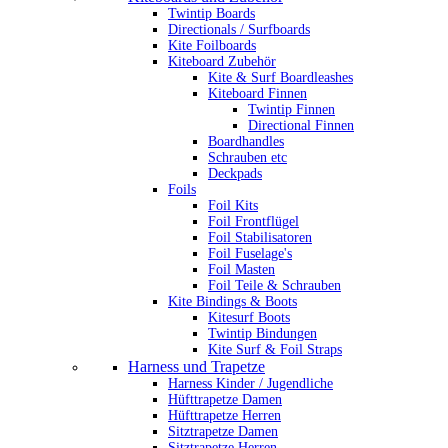
Twintip Boards
Directionals / Surfboards
Kite Foilboards
Kiteboard Zubehör
Kite & Surf Boardleashes
Kiteboard Finnen
Twintip Finnen
Directional Finnen
Boardhandles
Schrauben etc
Deckpads
Foils
Foil Kits
Foil Frontflügel
Foil Stabilisatoren
Foil Fuselage's
Foil Masten
Foil Teile & Schrauben
Kite Bindings & Boots
Kitesurf Boots
Twintip Bindungen
Kite Surf & Foil Straps
Harness und Trapetze
Harness Kinder / Jugendliche
Hüfttrapetze Damen
Hüfttrapetze Herren
Sitztrapetze Damen
Sitztrapetze Herren