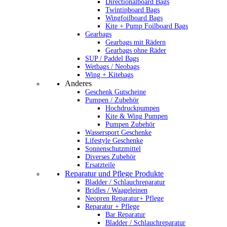
Directionalboard Bags
Twintipboard Bags
Wingfoilboard Bags
Kite + Pump Foilboard Bags
Gearbags
Gearbags mit Rädern
Gearbags ohne Räder
SUP / Paddel Bags
Wetbags / Neobags
Wing + Kitebags
Anderes
Geschenk Gutscheine
Pumpen / Zubehör
Hochdruckpumpen
Kite & Wing Pumpen
Pumpen Zubehör
Wassersport Geschenke
Lifestyle Geschenke
Sonnenschutzmittel
Diverses Zubehör
Ersatzteile
Reparatur und Pflege Produkte
Bladder / Schlauchreparatur
Bridles / Waageleinen
Neopren Reparatur+ Pflege
Reparatur + Pflege
Bar Reparatur
Bladder / Schlauchreparatur