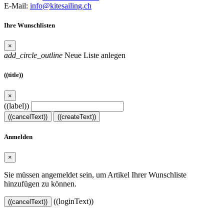
E-Mail:
info@kitesailing.ch
Ihre Wunschlisten
×
add_circle_outline
Neue Liste anlegen
((title))
×
((label))
((cancelText))
((createText))
Anmelden
×
Sie müssen angemeldet sein, um Artikel Ihrer Wunschliste
hinzufügen zu können.
((loginText))
((cancelText))