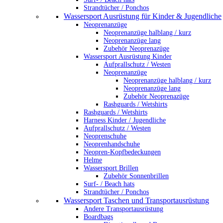
Strandtücher / Ponchos
Wassersport Ausrüstung für Kinder & Jugendliche
Neoprenanzüge
Neoprenanzüge halblang / kurz
Neoprenanzüge lang
Zubehör Neoprenazüge
Wassersport Ausrüstung Kinder
Aufprallschutz / Westen
Neoprenanzüge
Neoprenanzüge halblang / kurz
Neoprenanzüge lang
Zubehör Neoprenazüge
Rashguards / Wetshirts
Rashguards / Wetshirts
Harness Kinder / Jugendliche
Aufprallschutz / Westen
Neoprenschuhe
Neoprenhandschuhe
Neopren-Kopfbedeckungen
Helme
Wassersport Brillen
Zubehör Sonnenbrillen
Surf- / Beach hats
Strandtücher / Ponchos
Wassersport Taschen und Transportausrüstung
Andere Transportausrüstung
Boardbags