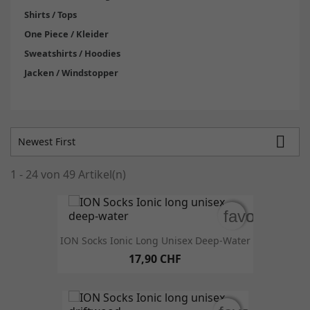
Shirts / Tops
One Piece / Kleider
Sweatshirts / Hoodies
Jacken / Windstopper

Newest First
1 - 24 von 49 Artikel(n)
favorite_bo
favorite_bo
ION Socks Ionic Long Unisex Deep-Water
17,90 CHF