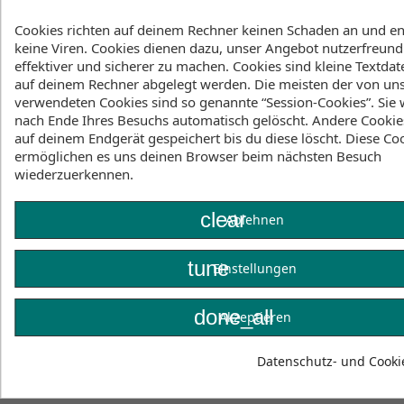
12,90 CHF
Cookies richten auf deinem Rechner keinen Schaden an und en
keine Viren. Cookies dienen dazu, unser Angebot nutzerfreundl
effektiver und sicherer zu machen. Cookies sind kleine Textdate
favorite_bord
favorite_bord
auf deinem Rechner abgelegt werden. Die meisten der von un
Mystic Essential Socks Berry
verwendeten Cookies sind so genannte “Session-Cookies”. Sie
12,90 CHF
nach Ende Ihres Besuchs automatisch gelöscht. Andere Cookie
auf deinem Endgerät gespeichert bis du diese löscht. Diese Co
ermöglichen es uns deinen Browser beim nächsten Besuch
wiederzuerkennen.
favorite_bor
favorite_bor
clear
Mystic Essential Socks Cypress Green
Ablehnen
12,90 CHF
tune
Einstellungen
favorite_bord
favorite_bord
done_all
Akzeptieren
Mystic Essential Socks Golden Brown
Datenschutz- und Cookie
12,90 CHF