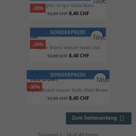
favorite_bord
favorite_bord
Mystic Origin Socks Black
-30%
8,40 CHF
12,00 CHF
SONDERPREIS!
favorite_bord
favorite_bord
-30%
Mystic Brand Season Socks Lilac
8,40 CHF
12,00 CHF
SONDERPREIS!
favorite_bor
favorite_bor
-30%
Mystic Brand Season Socks Slate Brown
8,40 CHF
12,00 CHF

Zum Seitenanfang
Showing 1 - 24 of 49 items