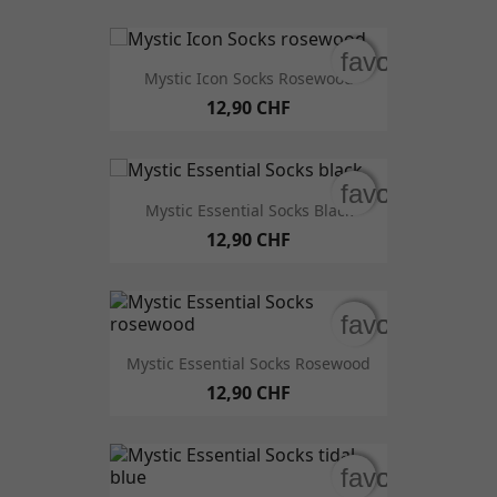
favorite_bord
favorite_bord
Mystic Icon Socks Rosewood
12,90 CHF
favorite_bord
favorite_bord
Mystic Essential Socks Black
12,90 CHF
favorite_bord
favorite_bord
Mystic Essential Socks Rosewood
12,90 CHF
favorite_bord
favorite_bord