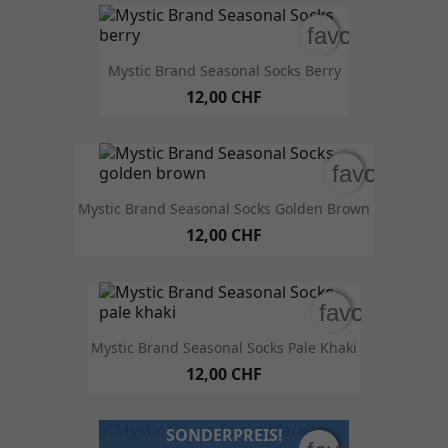
favorite_bord
favorite_bord
Mystic Brand Seasonal Socks Berry
12,00 CHF
favorite_b
favorite_b
Mystic Brand Seasonal Socks Golden Brown
12,00 CHF
favorite_bor
favorite_bor
Mystic Brand Seasonal Socks Pale Khaki
12,00 CHF
SONDERPREIS!