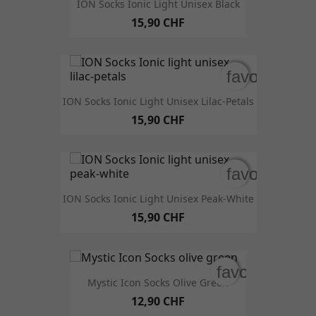
ION Socks Ionic Light Unisex Black
15,90 CHF
favorite_bo
favorite_bo
ION Socks Ionic Light Unisex Lilac-Petals
15,90 CHF
favorite_bo
favorite_bo
ION Socks Ionic Light Unisex Peak-White
15,90 CHF
favorite_bord
favorite_bord
Mystic Icon Socks Olive Green
12,90 CHF