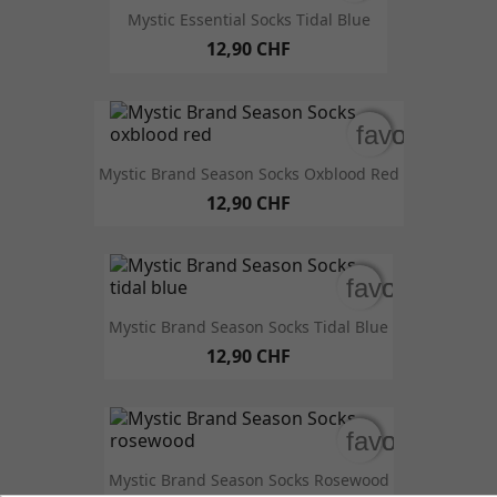
Mystic Essential Socks Tidal Blue
12,90 CHF
favorite_bo
favorite_bo
Mystic Brand Season Socks Oxblood Red
12,90 CHF
favorite_bor
favorite_bor
Mystic Brand Season Socks Tidal Blue
12,90 CHF
favorite_bor
favorite_bor
Mystic Brand Season Socks Rosewood