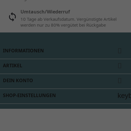
Umtausch/Wiederruf
10 Tage ab Verkaufsdatum. Vergünstigte Artikel
werden nur zu 80% vergütet bei Rückgabe

INFORMATIONEN

ARTIKEL

DEIN KONTO
key
SHOP-EINSTELLUNGEN