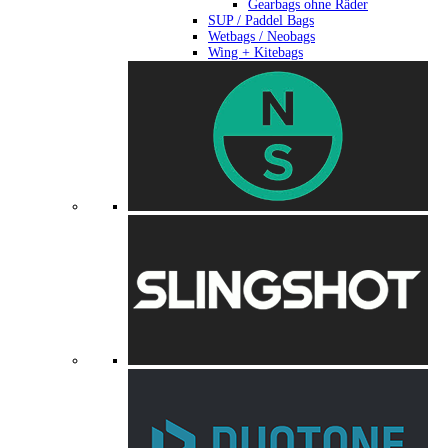
Gearbags ohne Räder
SUP / Paddel Bags
Wetbags / Neobags
Wing + Kitebags