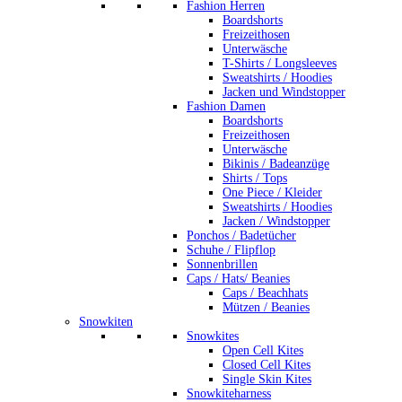
Fashion Herren
Boardshorts
Freizeithosen
Unterwäsche
T-Shirts / Longsleeves
Sweatshirts / Hoodies
Jacken und Windstopper
Fashion Damen
Boardshorts
Freizeithosen
Unterwäsche
Bikinis / Badeanzüge
Shirts / Tops
One Piece / Kleider
Sweatshirts / Hoodies
Jacken / Windstopper
Ponchos / Badetücher
Schuhe / Flipflop
Sonnenbrillen
Caps / Hats/ Beanies
Caps / Beachhats
Mützen / Beanies
Snowkiten
Snowkites
Open Cell Kites
Closed Cell Kites
Single Skin Kites
Snowkiteharness