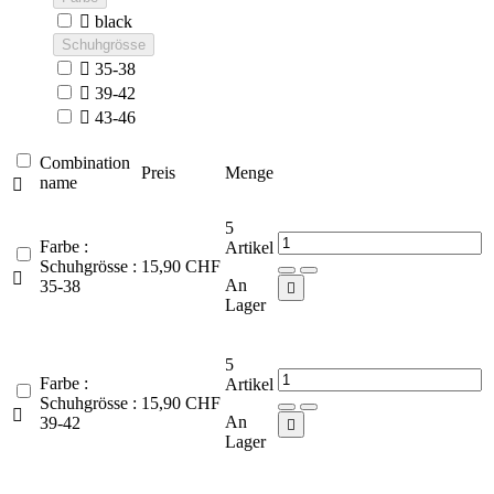

black
Schuhgrösse

35-38

39-42

43-46
Combination
Preis
Menge
name

5
Farbe :
Artikel
Schuhgrösse :
15,90 CHF

An
35-38

Lager
5
Farbe :
Artikel
Schuhgrösse :
15,90 CHF

An
39-42

Lager