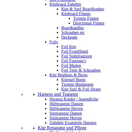
Kiteboard Zubehör
Kite & Surf Boardleashes
Kiteboard Finnen
Twintip Finnen
Directional Finnen
Boardhandles
Schrauben etc
Deckpads
Foils
Foil Kits
Foil Frontflügel
Foil Stabilisatoren
Foil Fuselage's
Foil Masten
Foil Teile & Schrauben
Kite Bindings & Boots
Kitesurf Boots
Twintip Bindungen
Kite Surf & Foil Straps
Harness und Trapetze
Harness Kinder / Jugendliche
Hüfttrapetze Damen
Hüfttrapetze Herren
Sitztrapetze Damen
Sitztrapetze Herren
Zubehör Ersatzteile Harness
Kite Reparatur und Pflege