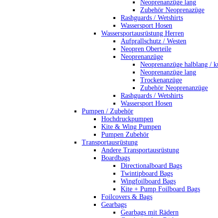
Neoprenanzüge lang
Zubehör Neoprenazüge
Rashguards / Wetshirts
Wassersport Hosen
Wassersportausrüstung Herren
Aufprallschutz / Westen
Neopren Oberteile
Neoprenanzüge
Neoprenanzüge halblang / k
Neoprenanzüge lang
Trockenanzüge
Zubehör Neoprenanzüge
Rashguards / Wetshirts
Wassersport Hosen
Pumpen / Zubehör
Hochdruckpumpen
Kite & Wing Pumpen
Pumpen Zubehör
Transportausrüstung
Andere Transportausrüstung
Boardbags
Directionalboard Bags
Twintipboard Bags
Wingfoilboard Bags
Kite + Pump Foilboard Bags
Foilcovers & Bags
Gearbags
Gearbags mit Rädern