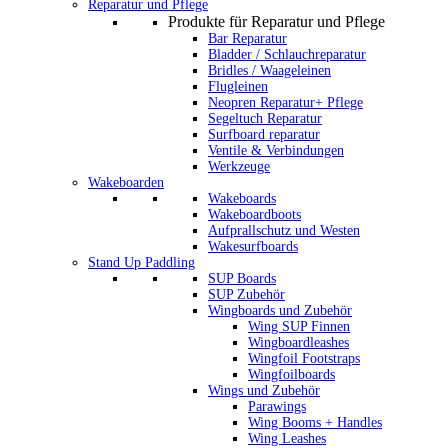
Reparatur und Pflege
Produkte für Reparatur und Pflege
Bar Reparatur
Bladder / Schlauchreparatur
Bridles / Waageleinen
Flugleinen
Neopren Reparatur+ Pflege
Segeltuch Reparatur
Surfboard reparatur
Ventile & Verbindungen
Werkzeuge
Wakeboarden
Wakeboards
Wakeboardboots
Aufprallschutz und Westen
Wakesurfboards
Stand Up Paddling
SUP Boards
SUP Zubehör
Wingboards und Zubehör
Wing SUP Finnen
Wingboardleashes
Wingfoil Footstraps
Wingfoilboards
Wings und Zubehör
Parawings
Wing Booms + Handles
Wing Leashes