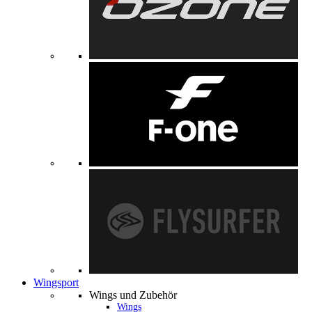
Wingsport
Wings und Zubehör
Wings