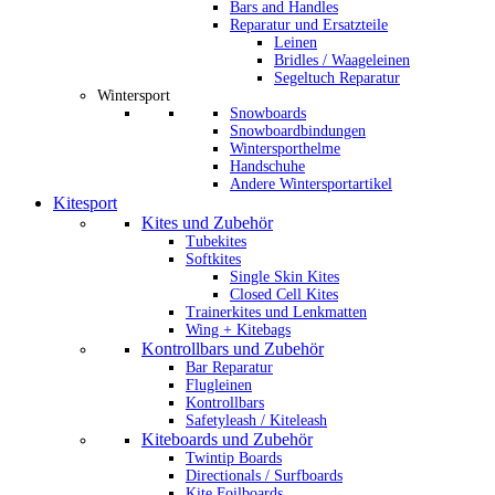
Bars and Handles
Reparatur und Ersatzteile
Leinen
Bridles / Waageleinen
Segeltuch Reparatur
Wintersport
Snowboards
Snowboardbindungen
Wintersporthelme
Handschuhe
Andere Wintersportartikel
Kitesport
Kites und Zubehör
Tubekites
Softkites
Single Skin Kites
Closed Cell Kites
Trainerkites und Lenkmatten
Wing + Kitebags
Kontrollbars und Zubehör
Bar Reparatur
Flugleinen
Kontrollbars
Safetyleash / Kiteleash
Kiteboards und Zubehör
Twintip Boards
Directionals / Surfboards
Kite Foilboards