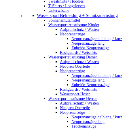
Sweatshirts / Hoodies
T-Shirts / Longsleeves
Unterwäsche
Wassersport Bekleidung + Schutzausrüstung
Sonnenschutzmittel
Wassersport Ausrüstung Kinder
Aufprallschutz / Westen
Neoprenanzüge
Neoprenanzüge halblang / kurz
Neoprenanzüge lang
Zubehör Neoprenazüge
Rashguards / Wetshirts
Wassersportausrüstung Damen
Aufprallschutz / Westen
Neopren Oberteile
Neoprenanzüge
Neoprenanzüge halblang / kurz
Neoprenanzüge lang
Zubehör Neoprenazüge
Rashguards / Wetshirts
Wassersport Hosen
Wassersportausrüstung Herren
Aufprallschutz / Westen
Neopren Oberteile
Neoprenanzüge
Neoprenanzüge halblang / kurz
Neoprenanzüge lang
Trockenanzüge