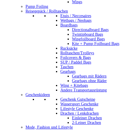
Wings
Pump Foiling
Reisegepäck / Rolltaschen
Etuis / Neccesaires
Wetbags / Neobags
Boardbags
Directionalboard Bags
Twintipboard Bags
Wingfoilboard Bags
Kite + Pump Foilboard Bags
Rucksäcke
Rolltaschen/Trolleys
Foilcovers & Bags
SUP / Paddel Bags
Taschen
Gearbags
Gearbags mit Rädern
Gearbags ohne Räder
Wing + Kitebags
Andere Transportausrüstung
Geschenkideen
Geschenk Gutscheine
Wassersport Geschenke
Lifestyle Geschenke
Drachen / Lenkdrachen
Einleiner Drachen
2-Leiner Drachen
Mode, Fashion und Lifestyle