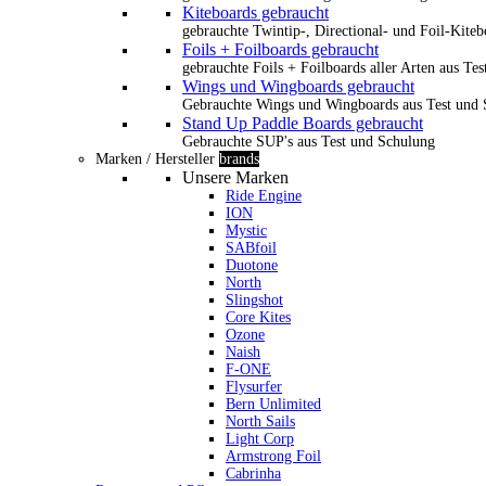
Kiteboards gebraucht
gebrauchte Twintip-, Directional- und Foil-Kiteb
Foils + Foilboards gebraucht
gebrauchte Foils + Foilboards aller Arten aus Te
Wings und Wingboards gebraucht
Gebrauchte Wings und Wingboards aus Test und
Stand Up Paddle Boards gebraucht
Gebrauchte SUP's aus Test und Schulung
Marken / Hersteller
brands
Unsere Marken
Ride Engine
ION
Mystic
SABfoil
Duotone
North
Slingshot
Core Kites
Ozone
Naish
F-ONE
Flysurfer
Bern Unlimited
North Sails
Light Corp
Armstrong Foil
Cabrinha