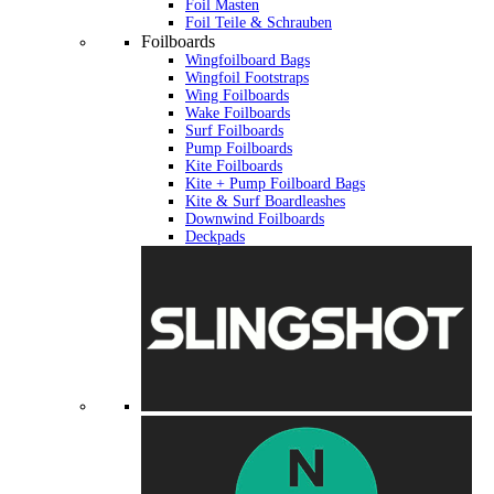
Foil Masten
Foil Teile & Schrauben
Foilboards
Wingfoilboard Bags
Wingfoil Footstraps
Wing Foilboards
Wake Foilboards
Surf Foilboards
Pump Foilboards
Kite Foilboards
Kite + Pump Foilboard Bags
Kite & Surf Boardleashes
Downwind Foilboards
Deckpads