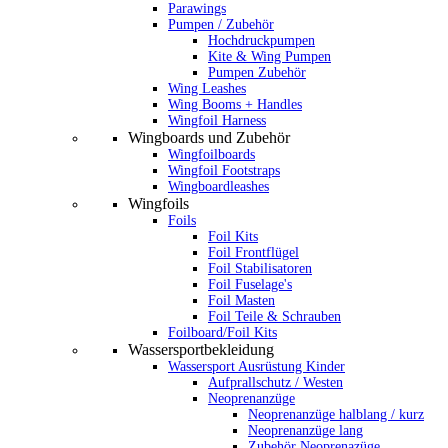
Parawings
Pumpen / Zubehör
Hochdruckpumpen
Kite & Wing Pumpen
Pumpen Zubehör
Wing Leashes
Wing Booms + Handles
Wingfoil Harness
Wingboards und Zubehör
Wingfoilboards
Wingfoil Footstraps
Wingboardleashes
Wingfoils
Foils
Foil Kits
Foil Frontflügel
Foil Stabilisatoren
Foil Fuselage's
Foil Masten
Foil Teile & Schrauben
Foilboard/Foil Kits
Wassersportbekleidung
Wassersport Ausrüstung Kinder
Aufprallschutz / Westen
Neoprenanzüge
Neoprenanzüge halblang / kurz
Neoprenanzüge lang
Zubehör Neoprenazüge