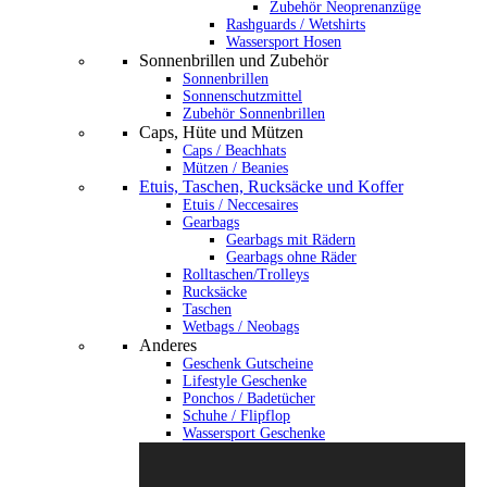
Zubehör Neoprenanzüge
Rashguards / Wetshirts
Wassersport Hosen
Sonnenbrillen und Zubehör
Sonnenbrillen
Sonnenschutzmittel
Zubehör Sonnenbrillen
Caps, Hüte und Mützen
Caps / Beachhats
Mützen / Beanies
Etuis, Taschen, Rucksäcke und Koffer
Etuis / Neccesaires
Gearbags
Gearbags mit Rädern
Gearbags ohne Räder
Rolltaschen/Trolleys
Rucksäcke
Taschen
Wetbags / Neobags
Anderes
Geschenk Gutscheine
Lifestyle Geschenke
Ponchos / Badetücher
Schuhe / Flipflop
Wassersport Geschenke