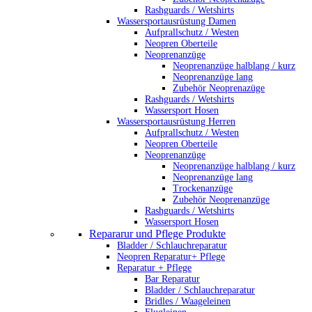
Rashguards / Wetshirts
Wassersportausrüstung Damen
Aufprallschutz / Westen
Neopren Oberteile
Neoprenanzüge
Neoprenanzüge halblang / kurz
Neoprenanzüge lang
Zubehör Neoprenazüge
Rashguards / Wetshirts
Wassersport Hosen
Wassersportausrüstung Herren
Aufprallschutz / Westen
Neopren Oberteile
Neoprenanzüge
Neoprenanzüge halblang / kurz
Neoprenanzüge lang
Trockenanzüge
Zubehör Neoprenanzüge
Rashguards / Wetshirts
Wassersport Hosen
Repararur und Pflege Produkte
Bladder / Schlauchreparatur
Neopren Reparatur+ Pflege
Reparatur + Pflege
Bar Reparatur
Bladder / Schlauchreparatur
Bridles / Waageleinen