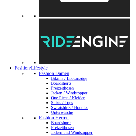
Fashion/Lifestyle
Fashion Damen
Bikinis / Badeanzüge
Boardshorts
Freizeithosen
Jacken / Windstopper
One Piece / Kleider
Shirts / Tops
Sweatshirts / Hoodies
Unterwäsche
Fashion Herren
Boardshorts
Freizeithosen
Jacken und Windstopper