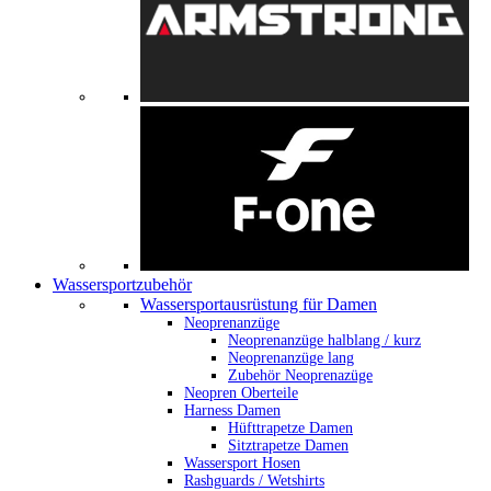
Wassersportzubehör
Wassersportausrüstung für Damen
Neoprenanzüge
Neoprenanzüge halblang / kurz
Neoprenanzüge lang
Zubehör Neoprenazüge
Neopren Oberteile
Harness Damen
Hüfttrapetze Damen
Sitztrapetze Damen
Wassersport Hosen
Rashguards / Wetshirts