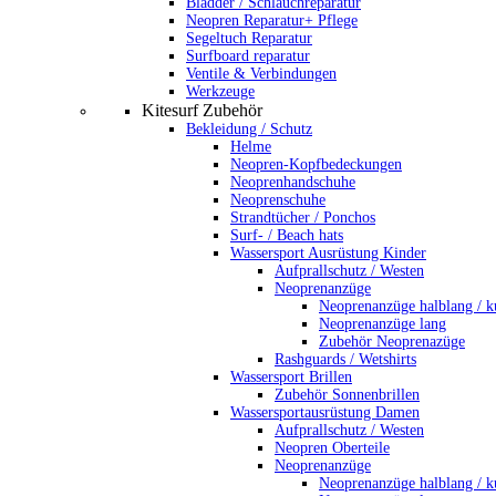
Bladder / Schlauchreparatur
Neopren Reparatur+ Pflege
Segeltuch Reparatur
Surfboard reparatur
Ventile & Verbindungen
Werkzeuge
Kitesurf Zubehör
Bekleidung / Schutz
Helme
Neopren-Kopfbedeckungen
Neoprenhandschuhe
Neoprenschuhe
Strandtücher / Ponchos
Surf- / Beach hats
Wassersport Ausrüstung Kinder
Aufprallschutz / Westen
Neoprenanzüge
Neoprenanzüge halblang / k
Neoprenanzüge lang
Zubehör Neoprenazüge
Rashguards / Wetshirts
Wassersport Brillen
Zubehör Sonnenbrillen
Wassersportausrüstung Damen
Aufprallschutz / Westen
Neopren Oberteile
Neoprenanzüge
Neoprenanzüge halblang / k