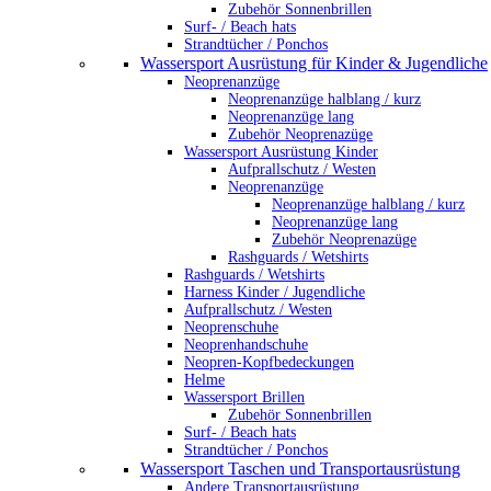
Zubehör Sonnenbrillen
Surf- / Beach hats
Strandtücher / Ponchos
Wassersport Ausrüstung für Kinder & Jugendliche
Neoprenanzüge
Neoprenanzüge halblang / kurz
Neoprenanzüge lang
Zubehör Neoprenazüge
Wassersport Ausrüstung Kinder
Aufprallschutz / Westen
Neoprenanzüge
Neoprenanzüge halblang / kurz
Neoprenanzüge lang
Zubehör Neoprenazüge
Rashguards / Wetshirts
Rashguards / Wetshirts
Harness Kinder / Jugendliche
Aufprallschutz / Westen
Neoprenschuhe
Neoprenhandschuhe
Neopren-Kopfbedeckungen
Helme
Wassersport Brillen
Zubehör Sonnenbrillen
Surf- / Beach hats
Strandtücher / Ponchos
Wassersport Taschen und Transportausrüstung
Andere Transportausrüstung