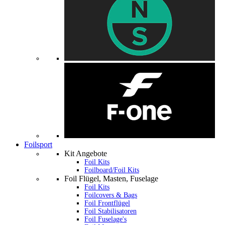
Foilsport
Kit Angebote
Foil Kits
Foilboard/Foil Kits
Foil Flügel, Masten, Fuselage
Foil Kits
Foilcovers & Bags
Foil Frontflügel
Foil Stabilisatoren
Foil Fuselage's