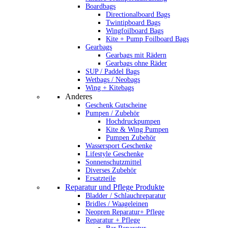
Boardbags
Directionalboard Bags
Twintipboard Bags
Wingfoilboard Bags
Kite + Pump Foilboard Bags
Gearbags
Gearbags mit Rädern
Gearbags ohne Räder
SUP / Paddel Bags
Wetbags / Neobags
Wing + Kitebags
Anderes
Geschenk Gutscheine
Pumpen / Zubehör
Hochdruckpumpen
Kite & Wing Pumpen
Pumpen Zubehör
Wassersport Geschenke
Lifestyle Geschenke
Sonnenschutzmittel
Diverses Zubehör
Ersatzteile
Reparatur und Pflege Produkte
Bladder / Schlauchreparatur
Bridles / Waageleinen
Neopren Reparatur+ Pflege
Reparatur + Pflege