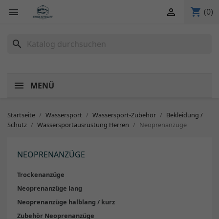
shopping_cart


(0)
search
MENÜ
Startseite
Wassersport
Wassersport-Zubehör
Bekleidung /
Schutz
Wassersportausrüstung Herren
Neoprenanzüge
NEOPRENANZÜGE
Trockenanzüge
Neoprenanzüge lang
Neoprenanzüge halblang / kurz
Zubehör Neoprenanzüge