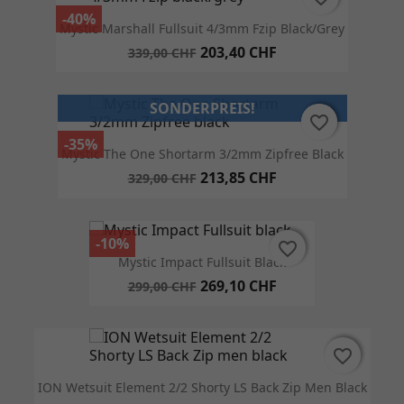
-40%
Mystic Marshall Fullsuit 4/3mm Fzip Black/grey
203,40 CHF
339,00 CHF
SONDERPREIS!
favorite_border
favorite_border
-35%
Mystic The One Shortarm 3/2mm Zipfree Black
213,85 CHF
329,00 CHF
-10%
favorite_border
favorite_border
Mystic Impact Fullsuit Black
269,10 CHF
299,00 CHF
favorite_border
favorite_border
ION Wetsuit Element 2/2 Shorty LS Back Zip Men Black