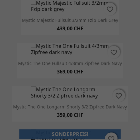
favorite_border
favorite_border
Mystic Majestic Fullsuit 3/2mm Fzip Dark Grey
439,00 CHF
favorite_border
favorite_border
Mystic The One Fullsuit 4/3mm Zipfree Dark Navy
369,00 CHF
favorite_border
favorite_border
Mystic The One Longarm Shorty 3/2 Zipfree Dark Navy
359,00 CHF
SONDERPREIS!
favorite_border
favorite_border