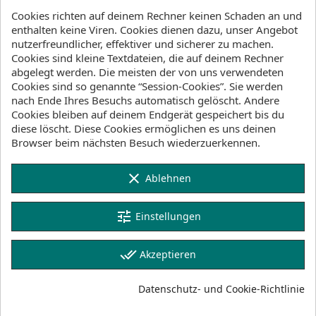
Cookies richten auf deinem Rechner keinen Schaden an und
enthalten keine Viren. Cookies dienen dazu, unser Angebot
nutzerfreundlicher, effektiver und sicherer zu machen.
favorite_border
favorite_border
Cookies sind kleine Textdateien, die auf deinem Rechner
abgelegt werden. Die meisten der von uns verwendeten
Cookies sind so genannte “Session-Cookies”. Sie werden
ION Wetsuit Element 2/2 Shorty SS Front Zip Men Blue-
nach Ende Ihres Besuchs automatisch gelöscht. Andere
Nights
FILTER
Cookies bleiben auf deinem Endgerät gespeichert bis du
159,90 CHF
diese löscht. Diese Cookies ermöglichen es uns deinen
Browser beim nächsten Besuch wiederzuerkennen.
favorite_border
favorite_border
clear
Ablehnen
ION Wetsuit Element 2/2 SS Back Zip Men Black
tune
Einstellungen
199,90 CHF
done_all
Akzeptieren
favorite_border
favorite_border
Datenschutz- und Cookie-Richtlinie
ION Wetsuit Element 2/2 SS Back Zip Men Blue-Nights