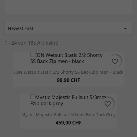

Newest First
1 - 24 von 185 Artikel(n)
favorite_border
favorite_border
ION Wetsuit Static 2/2 Shorty SS Back Zip Men - Black
99,90 CHF
favorite_border
favorite_border
Mystic Majestic Fullsuit 5/3mm Fzip Dark Grey
459,00 CHF