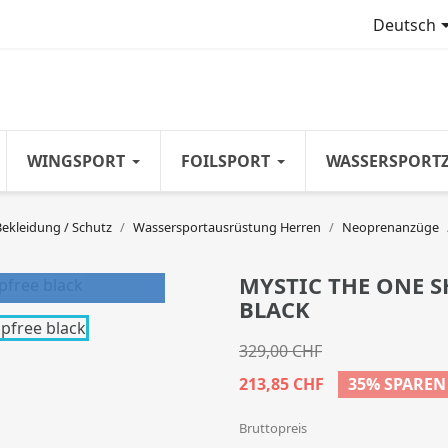
Deutsch
WINGSPORT
FOILSPORT
WASSERSPORT
Bekleidung / Schutz
Wassersportausrüstung Herren
Neoprenanzüge
MYSTIC THE ONE 
BLACK
329,00 CHF
213,85 CHF
35% SPAREN
Bruttopreis