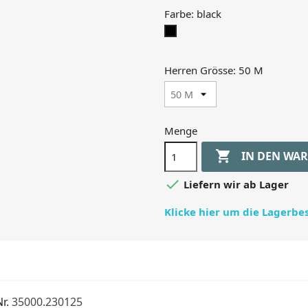
Farbe: black
black
Herren Grösse: 50 M
Menge

IN DEN WA

Liefern wir ab Lager
Klicke hier um die Lagerb
r.
35000.230125