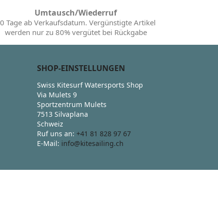
Umtausch/Wiederruf
0 Tage ab Verkaufsdatum. Vergünstigte Artikel
werden nur zu 80% vergütet bei Rückgabe
SHOP-EINSTELLUNGEN
Swiss Kitesurf Watersports Shop
Via Mulets 9
Sportzentrum Mulets
7513 Silvaplana
Schweiz
Ruf uns an:
+41 81 828 97 67
E-Mail:
info@kitesailing.ch