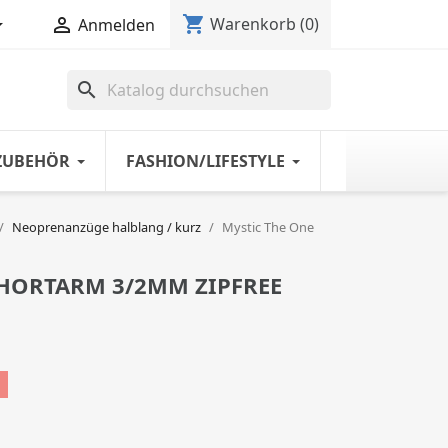
shopping_cart


Warenkorb
(0)
Anmelden
search
ZUBEHÖR
FASHION/LIFESTYLE
Neoprenanzüge halblang / kurz
Mystic The One
SHORTARM 3/2MM ZIPFREE