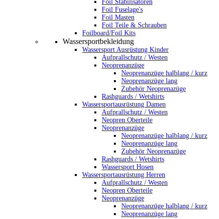
Foil Stabilisatoren
Foil Fuselage's
Foil Masten
Foil Teile & Schrauben
Foilboard/Foil Kits
Wassersportbekleidung
Wassersport Ausrüstung Kinder
Aufprallschutz / Westen
Neoprenanzüge
Neoprenanzüge halblang / kurz
Neoprenanzüge lang
Zubehör Neoprenazüge
Rashguards / Wetshirts
Wassersportausrüstung Damen
Aufprallschutz / Westen
Neopren Oberteile
Neoprenanzüge
Neoprenanzüge halblang / kurz
Neoprenanzüge lang
Zubehör Neoprenazüge
Rashguards / Wetshirts
Wassersport Hosen
Wassersportausrüstung Herren
Aufprallschutz / Westen
Neopren Oberteile
Neoprenanzüge
Neoprenanzüge halblang / kurz
Neoprenanzüge lang