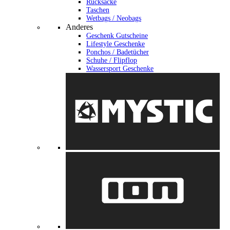
Rucksäcke
Taschen
Wetbags / Neobags
Anderes
Geschenk Gutscheine
Lifestyle Geschenke
Ponchos / Badetücher
Schuhe / Flipflop
Wassersport Geschenke