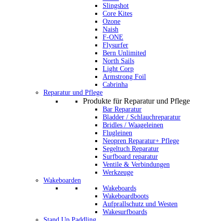
Slingshot
Core Kites
Ozone
Naish
F-ONE
Flysurfer
Bern Unlimited
North Sails
Light Corp
Armstrong Foil
Cabrinha
Reparatur und Pflege
Produkte für Reparatur und Pflege
Bar Reparatur
Bladder / Schlauchreparatur
Bridles / Waageleinen
Flugleinen
Neopren Reparatur+ Pflege
Segeltuch Reparatur
Surfboard reparatur
Ventile & Verbindungen
Werkzeuge
Wakeboarden
Wakeboards
Wakeboardboots
Aufprallschutz und Westen
Wakesurfboards
Stand Up Paddling