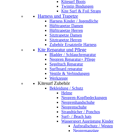
Kitesurf Boots
Twintip Bindungen
Kite Surf & Foil Straps
Harness und Trapetze
Harness Kinder / Jugendliche
Hüfttrapetze Damen
Hüfttrapetze Herren
Sitztrapetze Damen
Sitztrapetze Herren
Zubehör Ersatzteile Harness
Kite Reparatur und Pflege
Bladder / Schlauchreparatur
Neopren Reparatur+ Pflege
Segeltuch Reparatur
Surfboard reparatur
Ventile & Verbindungen
Werkzeuge
Kitesurf Zubehör
Bekleidung / Schutz
Helme
Neopren-Kopfbedeckungen
Neoprenhandschuhe
Neoprenschuhe
Strandtücher / Ponchos
Surf- / Beach hats
Wassersport Ausrüstung Kinder
Aufprallschutz / Westen
Neoprenanzüge