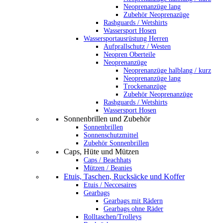
Neoprenanzüge lang
Zubehör Neoprenazüge
Rashguards / Wetshirts
Wassersport Hosen
Wassersportausrüstung Herren
Aufprallschutz / Westen
Neopren Oberteile
Neoprenanzüge
Neoprenanzüge halblang / kurz
Neoprenanzüge lang
Trockenanzüge
Zubehör Neoprenanzüge
Rashguards / Wetshirts
Wassersport Hosen
Sonnenbrillen und Zubehör
Sonnenbrillen
Sonnenschutzmittel
Zubehör Sonnenbrillen
Caps, Hüte und Mützen
Caps / Beachhats
Mützen / Beanies
Etuis, Taschen, Rucksäcke und Koffer
Etuis / Neccesaires
Gearbags
Gearbags mit Rädern
Gearbags ohne Räder
Rolltaschen/Trolleys