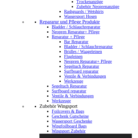
Trockenanzüge
Zubehör Neoprenanzüge
Rashguards / Wetshirts
Wassersport Hosen
Repararur und Pflege Produkte
Bladder / Schlauchreparatur
Neopren Reparatur+ Pflege
Reparatur + Pflege
Bar Reparatur
Bladder / Schlauchreparatur
Bridles / Waageleinen
Flugleinen
Neopren Reparatur+ Pflege
Segeltuch Reparatur
Surfboard reparatur
Ventile & Verbindungen
Werkzeuge
Segeltuch Reparatur
Surfboard reparatur
Ventile & Verbindungen
Werkzeuge
Zubehör Wingsport
Foilcovers & Bags
Geschenk Gutscheine
Wassersport Geschenke
Wingfoilboard Bags
Wingsport Zubehör