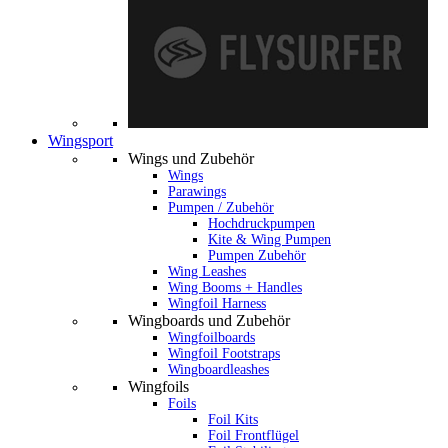
Wingsport
Wings und Zubehör
Wings
Parawings
Pumpen / Zubehör
Hochdruckpumpen
Kite & Wing Pumpen
Pumpen Zubehör
Wing Leashes
Wing Booms + Handles
Wingfoil Harness
Wingboards und Zubehör
Wingfoilboards
Wingfoil Footstraps
Wingboardleashes
Wingfoils
Foils
Foil Kits
Foil Frontflügel