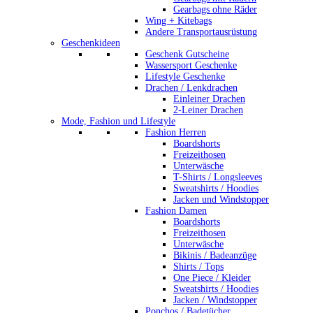
Gearbags ohne Räder
Wing + Kitebags
Andere Transportausrüstung
Geschenkideen
Geschenk Gutscheine
Wassersport Geschenke
Lifestyle Geschenke
Drachen / Lenkdrachen
Einleiner Drachen
2-Leiner Drachen
Mode, Fashion und Lifestyle
Fashion Herren
Boardshorts
Freizeithosen
Unterwäsche
T-Shirts / Longsleeves
Sweatshirts / Hoodies
Jacken und Windstopper
Fashion Damen
Boardshorts
Freizeithosen
Unterwäsche
Bikinis / Badeanzüge
Shirts / Tops
One Piece / Kleider
Sweatshirts / Hoodies
Jacken / Windstopper
Ponchos / Badetücher