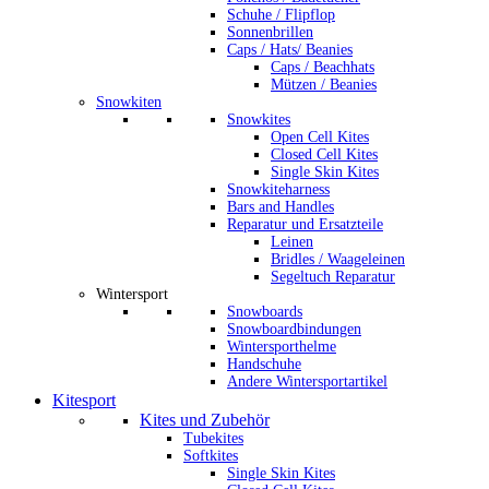
Schuhe / Flipflop
Sonnenbrillen
Caps / Hats/ Beanies
Caps / Beachhats
Mützen / Beanies
Snowkiten
Snowkites
Open Cell Kites
Closed Cell Kites
Single Skin Kites
Snowkiteharness
Bars and Handles
Reparatur und Ersatzteile
Leinen
Bridles / Waageleinen
Segeltuch Reparatur
Wintersport
Snowboards
Snowboardbindungen
Wintersporthelme
Handschuhe
Andere Wintersportartikel
Kitesport
Kites und Zubehör
Tubekites
Softkites
Single Skin Kites