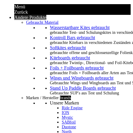
Menü
Zurück
Andere Produkte
Gebraucht Material
Wasserstartbare Kites gebraucht
gebrauchte Test- und Schulungskites in verschied
Kontroll Bars gebraucht
gebrauchte Kitebars in verschiedenen Zuständen z
Softkites gebraucht
gebrauchte offene und geschlossenzellige Folienk
Kiteboards gebraucht
gebrauchte Twintip-, Directional- und Foil-Kiteb
Foils + Foilboards gebraucht
gebrauchte Foils + Foilboards aller Arten aus Te
Wings und Wingboards gebraucht
Gebrauchte Wings und Wingboards aus Test und
Stand Up Paddle Boards gebraucht
Gebrauchte SUP's aus Test und Schulung
Marken / Hersteller
brands
Unsere Marken
Ride Engine
ION
Mystic
SABfoil
Duotone
North