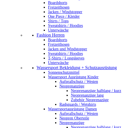
Boardshorts
Freizeithosen
Jacken / Windstopper
One Piece / Kleider
Shirts / Tops
Sweatshirts / Hoodies
Unterwäsche
Fashion Herren
Boardshorts
Freizeithosen
Jacken und Windstopper
Sweatshirts / Hoodies
T-Shirts / Longsleeves
Unterwäsche
Wassersport Bekleidung + Schutzausrüstung
Sonnenschutzmittel
Wassersport Ausrüstung Kinder
Aufprallschutz / Westen
Neoprenanzüge
Neoprenanzüge halblang / kurz
Neoprenanzüge lang
Zubehör Neoprenazüge
Rashguards / Wetshirts
Wassersportausrüstung Damen
Aufprallschutz / Westen
Neopren Oberteile
Neoprenanzüge
Neoprenanzüge halblang / kurz