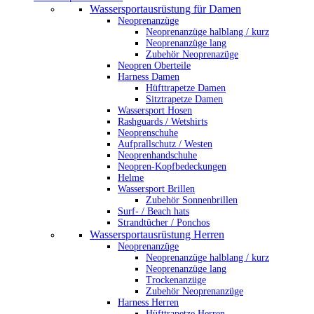
Wassersportausrüstung für Damen
Neoprenanzüge
Neoprenanzüge halblang / kurz
Neoprenanzüge lang
Zubehör Neoprenazüge
Neopren Oberteile
Harness Damen
Hüfttrapetze Damen
Sitztrapetze Damen
Wassersport Hosen
Rashguards / Wetshirts
Neoprenschuhe
Aufprallschutz / Westen
Neoprenhandschuhe
Neopren-Kopfbedeckungen
Helme
Wassersport Brillen
Zubehör Sonnenbrillen
Surf- / Beach hats
Strandtücher / Ponchos
Wassersportausrüstung Herren
Neoprenanzüge
Neoprenanzüge halblang / kurz
Neoprenanzüge lang
Trockenanzüge
Zubehör Neoprenanzüge
Harness Herren
Hüfttrapetze Herren