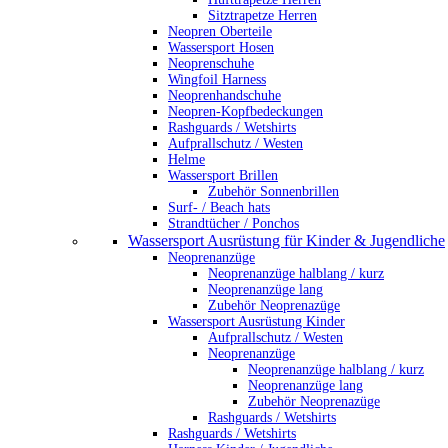
Sitztrapetze Herren
Neopren Oberteile
Wassersport Hosen
Neoprenschuhe
Wingfoil Harness
Neoprenhandschuhe
Neopren-Kopfbedeckungen
Rashguards / Wetshirts
Aufprallschutz / Westen
Helme
Wassersport Brillen
Zubehör Sonnenbrillen
Surf- / Beach hats
Strandtücher / Ponchos
Wassersport Ausrüstung für Kinder & Jugendliche
Neoprenanzüge
Neoprenanzüge halblang / kurz
Neoprenanzüge lang
Zubehör Neoprenazüge
Wassersport Ausrüstung Kinder
Aufprallschutz / Westen
Neoprenanzüge
Neoprenanzüge halblang / kurz
Neoprenanzüge lang
Zubehör Neoprenazüge
Rashguards / Wetshirts
Rashguards / Wetshirts