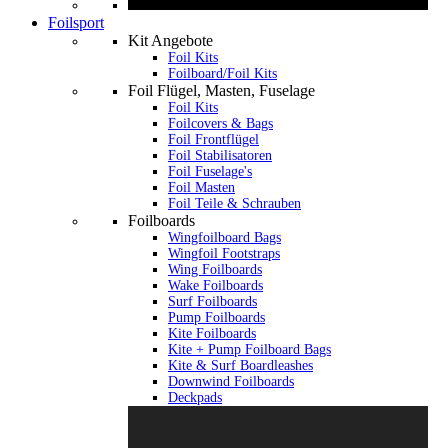
Foilsport
Kit Angebote
Foil Kits
Foilboard/Foil Kits
Foil Flügel, Masten, Fuselage
Foil Kits
Foilcovers & Bags
Foil Frontflügel
Foil Stabilisatoren
Foil Fuselage's
Foil Masten
Foil Teile & Schrauben
Foilboards
Wingfoilboard Bags
Wingfoil Footstraps
Wing Foilboards
Wake Foilboards
Surf Foilboards
Pump Foilboards
Kite Foilboards
Kite + Pump Foilboard Bags
Kite & Surf Boardleashes
Downwind Foilboards
Deckpads