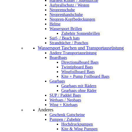
Harness Kinder / Jugendliche
Aufprallschutz / Westen
Neoprenschuhe
Neoprenhandschuhe
Neopren-Kopfbedeckungen
Helme
Wassersport Brillen
Zubehör Sonnenbrillen
Surf- / Beach hats
Strandtücher / Ponchos
Wassersport Taschen und Transportausrüstung
Andere Transportausrüstung
Boardbags
Directionalboard Bags
Twintipboard Bags
Wingfoilboard Bags
Kite + Pump Foilboard Bags
Gearbags
Gearbags mit Rädern
Gearbags ohne Räder
SUP / Paddel Bags
Wetbags / Neobags
Wing + Kitebags
Anderes
Geschenk Gutscheine
Pumpen / Zubehör
Hochdruckpumpen
Kite & Wing Pumpen