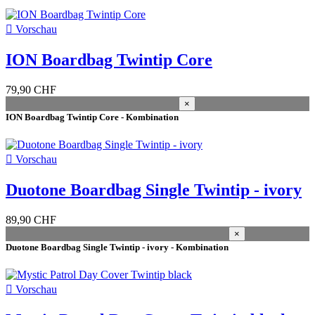
Duotone Schweiz
3

Vorschau
Brand
Länge
ION Boardbag Twintip Core
135cm
2
79,90 CHF
137cm
1
×
138cm
2
ION Boardbag Twintip Core - Kombination
143cm
1
144cm
2
145cm
2

Vorschau
153cm
2
155cm
1
Duotone Boardbag Single Twintip - ivory
165cm
2
166cm
2
89,90 CHF
Preis
×
CHF
CHF
Duotone Boardbag Single Twintip - ivory - Kombination
Farbe
black
3

Vorschau
jet-black
1
sage grey
1