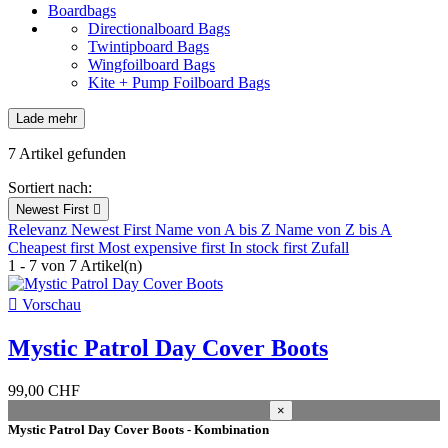
Boardbags
Directionalboard Bags
Twintipboard Bags
Wingfoilboard Bags
Kite + Pump Foilboard Bags
Lade mehr
Filter:
löschen
7 Artikel gefunden
Neuheiten
Sortiert nach:
Neuheiten
0
Newest First

Relevanz
Newest First
Name von A bis Z
Name von Z bis A
Nur Ausverkauf
Cheapest first
Most expensive first
In stock first
Zufall
1 - 7 von 7 Artikel(n)
Nur Ausverkauf
1

Vorschau
Ab Lager
Mystic Patrol Day Cover Boots
Ab Lager
6
Lager
99,00 CHF
×
Kiteshop Silvaplana
1
Mystic Patrol Day Cover Boots - Kombination
Lager Wind&Snow
4