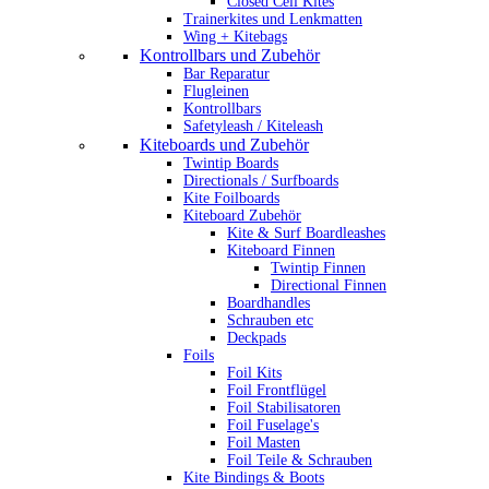
Closed Cell Kites
Trainerkites und Lenkmatten
Wing + Kitebags
Kontrollbars und Zubehör
Bar Reparatur
Flugleinen
Kontrollbars
Safetyleash / Kiteleash
Kiteboards und Zubehör
Twintip Boards
Directionals / Surfboards
Kite Foilboards
Kiteboard Zubehör
Kite & Surf Boardleashes
Kiteboard Finnen
Twintip Finnen
Directional Finnen
Boardhandles
Schrauben etc
Deckpads
Foils
Foil Kits
Foil Frontflügel
Foil Stabilisatoren
Foil Fuselage's
Foil Masten
Foil Teile & Schrauben
Kite Bindings & Boots