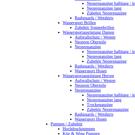
Neoprenanzüge halblang / k
Neoprenanzüge lang
Zubehör Neoprenazüge
Rashguards / Wetshirts
Wassersport Brillen
Zubehör Sonnenbrillen
Wassersportausrüstung Damen
Aufprallschutz / Westen
Neopren Oberteile
Neoprenanzüge
Neoprenanzüge halblang / k
Neoprenanzüge lang
Zubehör Neoprenazüge
Rashguards / Wetshirts
Wassersport Hosen
Wassersportausrüstung Herren
Aufprallschutz / Westen
Neopren Oberteile
Neoprenanzüge
Neoprenanzüge halblang / k
Neoprenanzüge lang
Trockenanzüge
Zubehör Neoprenanzüge
Rashguards / Wetshirts
Wassersport Hosen
Pumpen / Zubehör
Hochdruckpumpen
Kite & Wing Pumpen