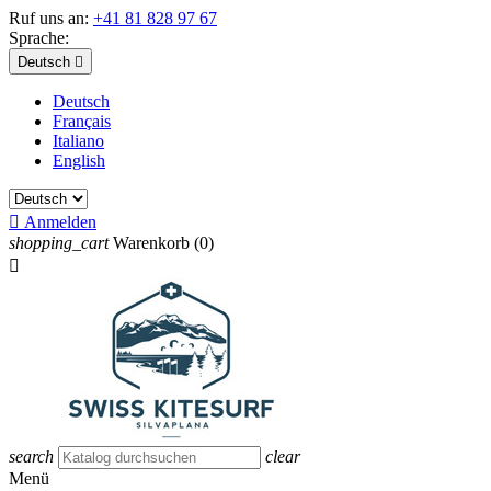
Ruf uns an:
+41 81 828 97 67
Sprache:
Deutsch

Deutsch
Français
Italiano
English

Anmelden
shopping_cart
Warenkorb
(0)

search
clear
Menü