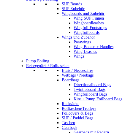
SUP Boards
SUP Zubehör
Wingboards und Zubehör
Wing SUP Finnen
Wingboardleashes
Wingfoil Footstraps
Wingfoilboards
Wings und Zubehör
Parawings
Wing Booms + Handles
Wing Leashes
Wings
Pump Foiling
Reisegepäck / Rolltaschen
Etuis / Neccesaires
Wetbags / Neobags
Boardbags
Directionalboard Bags
Twintipboard Bags
Wingfoilboard Bags
Kite + Pump Foilboard Bags
Rucksäcke
Rolltaschen/Trolleys
Foilcovers & Bags
SUP / Paddel Bags
Taschen
Gearbags
Gearbags mit Rädern