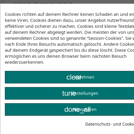
WÄRME / THERMO LINING
Plüschiges Hot_Stuff 2.0 Thermo Lining im
Cookies richten auf deinem Rechner keinen Schaden an und en
Rückenbereich zum Schutz vor Windchill.
keine Viren. Cookies dienen dazu, unser Angebot nutzerfreundl
effektiver und sicherer zu machen. Cookies sind kleine Textdate
auf deinem Rechner abgelegt werden. Die meisten der von un
verwendeten Cookies sind so genannte “Session-Cookies”. Sie
STRETCH
nach Ende Ihres Besuchs automatisch gelöscht. Andere Cookie
Dünnes, super weiches Silk_stuff Innenfutter im
auf deinem Endgerät gespeichert bis du diese löscht. Diese Co
Brustbereich, Schultern und Armen sorgt für ein
ermöglichen es uns deinen Browser beim nächsten Besuch
angenehmes Tragegefühl sowie verbesserten
wiederzuerkennen.
Stretch.
clear
Ablehnen
NÄHTE / HALTBARKEIT
Glued-blind stitching/Flatlock
tune
Einstellungen
Verstärkte Belastungspunkte
FIT
done_all
Akzeptieren
Einfacher Double-side entry
Datenschutz- und Cookie
Materialien