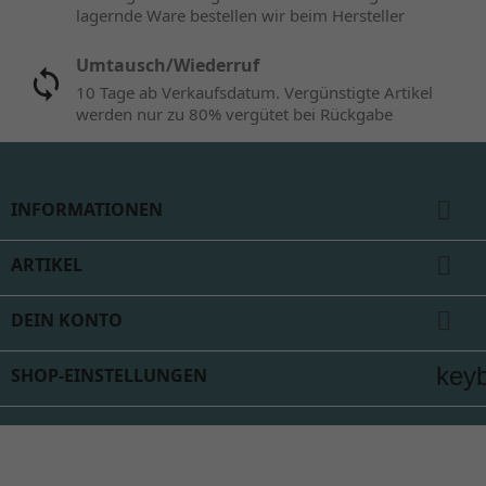
lagernde Ware bestellen wir beim Hersteller
Umtausch/Wiederruf
10 Tage ab Verkaufsdatum. Vergünstigte Artikel
werden nur zu 80% vergütet bei Rückgabe

INFORMATIONEN

ARTIKEL

DEIN KONTO
key
SHOP-EINSTELLUNGEN