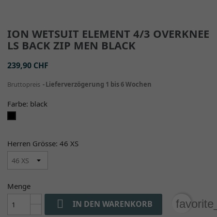
ION WETSUIT ELEMENT 4/3 OVERKNEE
LS BACK ZIP MEN BLACK
239,90 CHF
Bruttopreis
Lieferverzögerung 1 bis 6 Wochen
Farbe: black
black
Herren Grösse: 46 XS
Menge

favorit
IN DEN WARENKORB