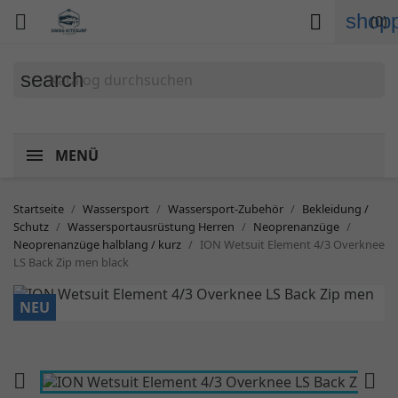
shopp


(0)
search
MENÜ
Startseite
Wassersport
Wassersport-Zubehör
Bekleidung /
Schutz
Wassersportausrüstung Herren
Neoprenanzüge
Neoprenanzüge halblang / kurz
ION Wetsuit Element 4/3 Overknee
LS Back Zip men black
NEU

