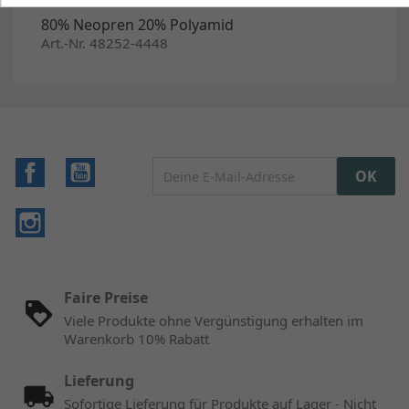
80% Neopren 20% Polyamid
Art.-Nr. 48252-4448
Facebook
YouTube
Instagram
Faire Preise
Viele Produkte ohne Vergünstigung erhalten im
Warenkorb 10% Rabatt
Lieferung
Sofortige Lieferung für Produkte auf Lager - Nicht