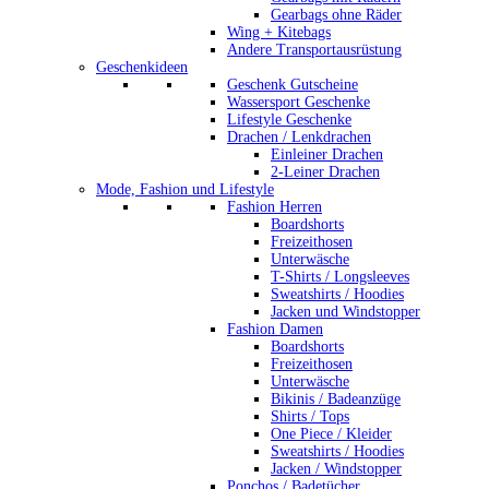
Gearbags ohne Räder
Wing + Kitebags
Andere Transportausrüstung
Geschenkideen
Geschenk Gutscheine
Wassersport Geschenke
Lifestyle Geschenke
Drachen / Lenkdrachen
Einleiner Drachen
2-Leiner Drachen
Mode, Fashion und Lifestyle
Fashion Herren
Boardshorts
Freizeithosen
Unterwäsche
T-Shirts / Longsleeves
Sweatshirts / Hoodies
Jacken und Windstopper
Fashion Damen
Boardshorts
Freizeithosen
Unterwäsche
Bikinis / Badeanzüge
Shirts / Tops
One Piece / Kleider
Sweatshirts / Hoodies
Jacken / Windstopper
Ponchos / Badetücher