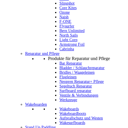
Slingshot
Core Kites
Ozone
Naish
F-ONE
Flysurfer
Bern Unlimited
North Sails
Light Corp
Armstrong Foil
Cabrinha
Reparatur und Pflege
Produkte für Reparatur und Pflege
Bar Reparatur
Bladder / Schlauchreparatur
Bridles / Waageleinen
Flugleinen
Neopren Reparatur+ Pflege
Segeltuch Reparatur
Surfboard reparatur
Ventile & Verbindungen
Werkzeuge
Wakeboarden
Wakeboards
Wakeboardboots
Aufprallschutz und Westen
Wakesurfboards
Stand Up Paddling