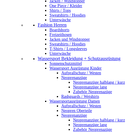
Jacken / Windstopper
One Piece / Kleider
Shirts / Tops
Sweatshirts / Hoodies
Unterwäsche
Fashion Herren
Boardshorts
Freizeithosen
Jacken und Windstopper
Sweatshirts / Hoodies
T-Shirts / Longsleeves
Unterwäsche
Wassersport Bekleidung + Schutzausrüstung
Sonnenschutzmittel
Wassersport Ausrüstung Kinder
Aufprallschutz / Westen
Neoprenanzüge
Neoprenanzüge halblang / kurz
Neoprenanzüge lang
Zubehör Neoprenazüge
Rashguards / Wetshirts
Wassersportausrüstung Damen
Aufprallschutz / Westen
Neopren Oberteile
Neoprenanzüge
Neoprenanzüge halblang / kurz
Neoprenanzüge lang
Zubehör Neoprenazüge