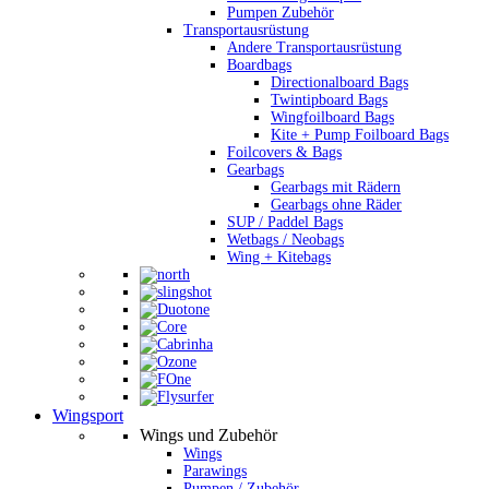
Pumpen Zubehör
Transportausrüstung
Andere Transportausrüstung
Boardbags
Directionalboard Bags
Twintipboard Bags
Wingfoilboard Bags
Kite + Pump Foilboard Bags
Foilcovers & Bags
Gearbags
Gearbags mit Rädern
Gearbags ohne Räder
SUP / Paddel Bags
Wetbags / Neobags
Wing + Kitebags
Wingsport
Wings und Zubehör
Wings
Parawings
Pumpen / Zubehör