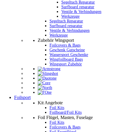
Segeltuch Reparatur
Surfboard reparatur
Ventile & Verbindungen
Werkzeuge
Segeltuch Reparatur
Surfboard reparatur
Ventile & Verbindungen
Werkzeuge
Zubehör Wingsport
Foilcovers & Bags
Geschenk Gutscheine
Wassersport Geschenke
Wingfoilboard Bags
Wingsport Zubehör
Foilsport
Kit Angebote
Foil Kits
Foilboard/Foil Kits
Foil Flügel, Masten, Fuselage
Foil Kits
Foilcovers & Bags
Foil Frontflügel