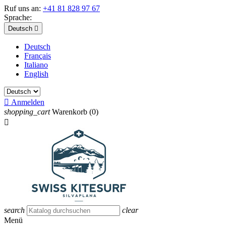
Ruf uns an:
+41 81 828 97 67
Sprache:
Deutsch

Deutsch
Français
Italiano
English

Anmelden
shopping_cart
Warenkorb
(0)

search
clear
Menü