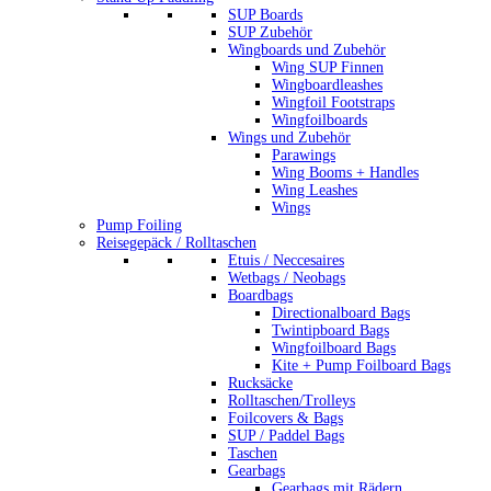
SUP Boards
SUP Zubehör
Wingboards und Zubehör
Wing SUP Finnen
Wingboardleashes
Wingfoil Footstraps
Wingfoilboards
Wings und Zubehör
Parawings
Wing Booms + Handles
Wing Leashes
Wings
Pump Foiling
Reisegepäck / Rolltaschen
Etuis / Neccesaires
Wetbags / Neobags
Boardbags
Directionalboard Bags
Twintipboard Bags
Wingfoilboard Bags
Kite + Pump Foilboard Bags
Rucksäcke
Rolltaschen/Trolleys
Foilcovers & Bags
SUP / Paddel Bags
Taschen
Gearbags
Gearbags mit Rädern