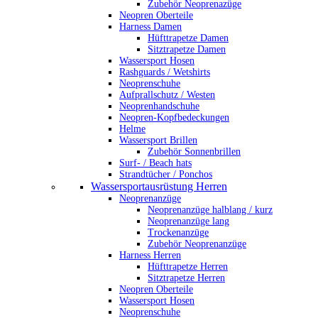
Zubehör Neoprenazüge
Neopren Oberteile
Harness Damen
Hüfttrapetze Damen
Sitztrapetze Damen
Wassersport Hosen
Rashguards / Wetshirts
Neoprenschuhe
Aufprallschutz / Westen
Neoprenhandschuhe
Neopren-Kopfbedeckungen
Helme
Wassersport Brillen
Zubehör Sonnenbrillen
Surf- / Beach hats
Strandtücher / Ponchos
Wassersportausrüstung Herren
Neoprenanzüge
Neoprenanzüge halblang / kurz
Neoprenanzüge lang
Trockenanzüge
Zubehör Neoprenanzüge
Harness Herren
Hüfttrapetze Herren
Sitztrapetze Herren
Neopren Oberteile
Wassersport Hosen
Neoprenschuhe