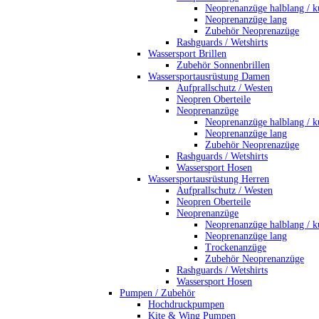
Neoprenanzüge halblang / k
Neoprenanzüge lang
Zubehör Neoprenazüge
Rashguards / Wetshirts
Wassersport Brillen
Zubehör Sonnenbrillen
Wassersportausrüstung Damen
Aufprallschutz / Westen
Neopren Oberteile
Neoprenanzüge
Neoprenanzüge halblang / k
Neoprenanzüge lang
Zubehör Neoprenazüge
Rashguards / Wetshirts
Wassersport Hosen
Wassersportausrüstung Herren
Aufprallschutz / Westen
Neopren Oberteile
Neoprenanzüge
Neoprenanzüge halblang / k
Neoprenanzüge lang
Trockenanzüge
Zubehör Neoprenanzüge
Rashguards / Wetshirts
Wassersport Hosen
Pumpen / Zubehör
Hochdruckpumpen
Kite & Wing Pumpen