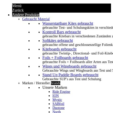
Menü
Zurück
Andere Produkte
Gebraucht Material
Wasserstartbare Kites gebraucht
gebrauchte Test- und Schulungskites in verschied
Kontroll Bars gebraucht
gebrauchte Kitebars in verschiedenen Zuständen z
Softkites gebraucht
gebrauchte offene und geschlossenzellige Folienk
Kiteboards gebraucht
gebrauchte Twintip-, Directional- und Foil-Kiteb
Foils + Foilboards gebraucht
gebrauchte Foils + Foilboards aller Arten aus Te
Wings und Wingboards gebraucht
Gebrauchte Wings und Wingboards aus Test und
Stand Up Paddle Boards gebraucht
Gebrauchte SUP's aus Test und Schulung
Marken / Hersteller
brands
Unsere Marken
Ride Engine
ION
Mystic
SABfoil
Duotone
North