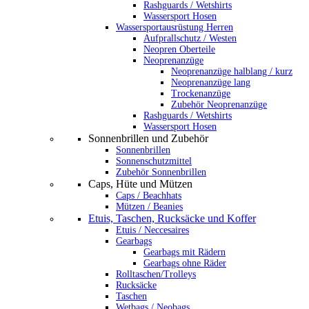
Rashguards / Wetshirts
Wassersport Hosen
Wassersportausrüstung Herren
Aufprallschutz / Westen
Neopren Oberteile
Neoprenanzüge
Neoprenanzüge halblang / kurz
Neoprenanzüge lang
Trockenanzüge
Zubehör Neoprenanzüge
Rashguards / Wetshirts
Wassersport Hosen
Sonnenbrillen und Zubehör
Sonnenbrillen
Sonnenschutzmittel
Zubehör Sonnenbrillen
Caps, Hüte und Mützen
Caps / Beachhats
Mützen / Beanies
Etuis, Taschen, Rucksäcke und Koffer
Etuis / Neccesaires
Gearbags
Gearbags mit Rädern
Gearbags ohne Räder
Rolltaschen/Trolleys
Rucksäcke
Taschen
Wetbags / Neobags