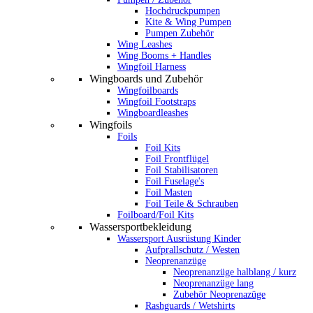
Hochdruckpumpen
Kite & Wing Pumpen
Pumpen Zubehör
Wing Leashes
Wing Booms + Handles
Wingfoil Harness
Wingboards und Zubehör
Wingfoilboards
Wingfoil Footstraps
Wingboardleashes
Wingfoils
Foils
Foil Kits
Foil Frontflügel
Foil Stabilisatoren
Foil Fuselage's
Foil Masten
Foil Teile & Schrauben
Foilboard/Foil Kits
Wassersportbekleidung
Wassersport Ausrüstung Kinder
Aufprallschutz / Westen
Neoprenanzüge
Neoprenanzüge halblang / kurz
Neoprenanzüge lang
Zubehör Neoprenazüge
Rashguards / Wetshirts