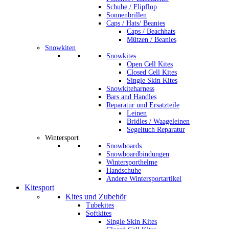
Schuhe / Flipflop
Sonnenbrillen
Caps / Hats/ Beanies
Caps / Beachhats
Mützen / Beanies
Snowkiten
Snowkites
Open Cell Kites
Closed Cell Kites
Single Skin Kites
Snowkiteharness
Bars and Handles
Reparatur und Ersatzteile
Leinen
Bridles / Waageleinen
Segeltuch Reparatur
Wintersport
Snowboards
Snowboardbindungen
Wintersporthelme
Handschuhe
Andere Wintersportartikel
Kitesport
Kites und Zubehör
Tubekites
Softkites
Single Skin Kites