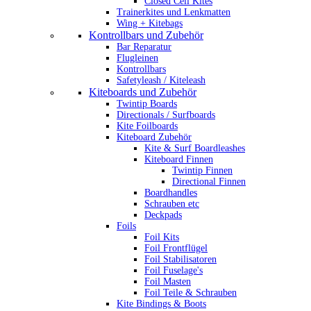
Closed Cell Kites
Trainerkites und Lenkmatten
Wing + Kitebags
Kontrollbars und Zubehör
Bar Reparatur
Flugleinen
Kontrollbars
Safetyleash / Kiteleash
Kiteboards und Zubehör
Twintip Boards
Directionals / Surfboards
Kite Foilboards
Kiteboard Zubehör
Kite & Surf Boardleashes
Kiteboard Finnen
Twintip Finnen
Directional Finnen
Boardhandles
Schrauben etc
Deckpads
Foils
Foil Kits
Foil Frontflügel
Foil Stabilisatoren
Foil Fuselage's
Foil Masten
Foil Teile & Schrauben
Kite Bindings & Boots