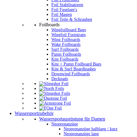
Foil Stabilisatoren
Foil Fuselage's
Foil Masten
Foil Teile & Schrauben
Foilboards
Wingfoilboard Bags
Wingfoil Footstraps
Wing Foilboards
Wake Foilboards
Surf Foilboards
Pump Foilboards
Kite Foilboards
Kite + Pump Foilboard Bags
Kite & Surf Boardleashes
Downwind Foilboards
Deckpads
Wassersportzubehör
Wassersportausrüstung für Damen
Neoprenanzüge
Neoprenanzüge halblang / kurz
Neoprenanzüge lang