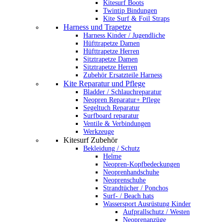
Kitesurf Boots
Twintip Bindungen
Kite Surf & Foil Straps
Harness und Trapetze
Harness Kinder / Jugendliche
Hüfttrapetze Damen
Hüfttrapetze Herren
Sitztrapetze Damen
Sitztrapetze Herren
Zubehör Ersatzteile Harness
Kite Reparatur und Pflege
Bladder / Schlauchreparatur
Neopren Reparatur+ Pflege
Segeltuch Reparatur
Surfboard reparatur
Ventile & Verbindungen
Werkzeuge
Kitesurf Zubehör
Bekleidung / Schutz
Helme
Neopren-Kopfbedeckungen
Neoprenhandschuhe
Neoprenschuhe
Strandtücher / Ponchos
Surf- / Beach hats
Wassersport Ausrüstung Kinder
Aufprallschutz / Westen
Neoprenanzüge