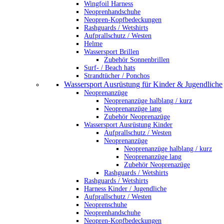
Wingfoil Harness
Neoprenhandschuhe
Neopren-Kopfbedeckungen
Rashguards / Wetshirts
Aufprallschutz / Westen
Helme
Wassersport Brillen
Zubehör Sonnenbrillen
Surf- / Beach hats
Strandtücher / Ponchos
Wassersport Ausrüstung für Kinder & Jugendliche
Neoprenanzüge
Neoprenanzüge halblang / kurz
Neoprenanzüge lang
Zubehör Neoprenazüge
Wassersport Ausrüstung Kinder
Aufprallschutz / Westen
Neoprenanzüge
Neoprenanzüge halblang / kurz
Neoprenanzüge lang
Zubehör Neoprenazüge
Rashguards / Wetshirts
Rashguards / Wetshirts
Harness Kinder / Jugendliche
Aufprallschutz / Westen
Neoprenschuhe
Neoprenhandschuhe
Neopren-Kopfbedeckungen