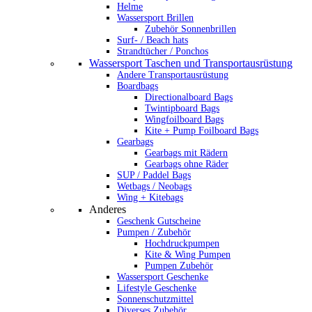
Helme
Wassersport Brillen
Zubehör Sonnenbrillen
Surf- / Beach hats
Strandtücher / Ponchos
Wassersport Taschen und Transportausrüstung
Andere Transportausrüstung
Boardbags
Directionalboard Bags
Twintipboard Bags
Wingfoilboard Bags
Kite + Pump Foilboard Bags
Gearbags
Gearbags mit Rädern
Gearbags ohne Räder
SUP / Paddel Bags
Wetbags / Neobags
Wing + Kitebags
Anderes
Geschenk Gutscheine
Pumpen / Zubehör
Hochdruckpumpen
Kite & Wing Pumpen
Pumpen Zubehör
Wassersport Geschenke
Lifestyle Geschenke
Sonnenschutzmittel
Diverses Zubehör