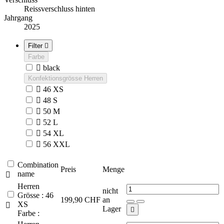
Reissverschluss hinten
Jahrgang
2025
Filter

Farbe

black
Konfektionsgrösse Herren

46 XS

48 S

50 M

52 L

54 XL

56 XXL
Combination
Preis
Menge
name

Herren
nicht
Grösse : 46
199,90 CHF
an
XS

Lager

Farbe :