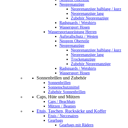
Neoprenanzüge
Neoprenanzüge halblang / kurz
Neoprenanzüge lang
Zubehör Neoprenazüge
Rashguards / Wetshirts
Wassersport Hosen
Wassersportausrüstung Herren
Aufprallschutz / Westen
Neopren Oberteile
Neoprenanzüge
Neoprenanzüge halblang / kurz
Neoprenanzüge lang
Trockenanzüge
Zubehör Neoprenanzüge
Rashguards / Wetshirts
Wassersport Hosen
Sonnenbrillen und Zubehör
Sonnenbrillen
Sonnenschutzmittel
Zubehör Sonnenbrillen
Caps, Hüte und Mützen
Caps / Beachhats
Mützen / Beanies
Etuis, Taschen, Rucksäcke und Koffer
Etuis / Neccesaires
Gearbags
Gearbags mit Rädern