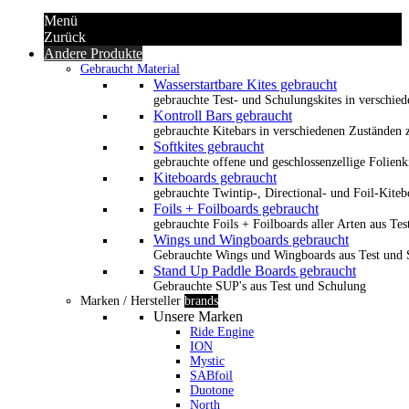
Menü
Zurück
Andere Produkte
Gebraucht Material
Wasserstartbare Kites gebraucht
gebrauchte Test- und Schulungskites in verschied
Kontroll Bars gebraucht
gebrauchte Kitebars in verschiedenen Zuständen z
Softkites gebraucht
gebrauchte offene und geschlossenzellige Folienk
Kiteboards gebraucht
gebrauchte Twintip-, Directional- und Foil-Kiteb
Foils + Foilboards gebraucht
gebrauchte Foils + Foilboards aller Arten aus Te
Wings und Wingboards gebraucht
Gebrauchte Wings und Wingboards aus Test und
Stand Up Paddle Boards gebraucht
Gebrauchte SUP's aus Test und Schulung
Marken / Hersteller
brands
Unsere Marken
Ride Engine
ION
Mystic
SABfoil
Duotone
North