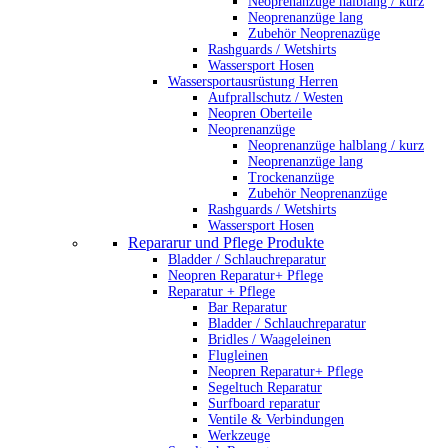
Neoprenanzüge halblang / kurz
Neoprenanzüge lang
Zubehör Neoprenazüge
Rashguards / Wetshirts
Wassersport Hosen
Wassersportausrüstung Herren
Aufprallschutz / Westen
Neopren Oberteile
Neoprenanzüge
Neoprenanzüge halblang / kurz
Neoprenanzüge lang
Trockenanzüge
Zubehör Neoprenanzüge
Rashguards / Wetshirts
Wassersport Hosen
Repararur und Pflege Produkte
Bladder / Schlauchreparatur
Neopren Reparatur+ Pflege
Reparatur + Pflege
Bar Reparatur
Bladder / Schlauchreparatur
Bridles / Waageleinen
Flugleinen
Neopren Reparatur+ Pflege
Segeltuch Reparatur
Surfboard reparatur
Ventile & Verbindungen
Werkzeuge