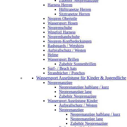
Zubehör Neoprenanzüge
Harness Herren
Hüfttrapetze Herren
Sitztrapetze Herren
Neopren Oberteile
Wassersport Hosen
Neoprenschuhe
Wingfoil Harness
Neoprenhandschuhe
Neopren-Kopfbedeckungen
Rashguards / Wetshirts
Aufprallschutz / Westen
Helme
Wassersport Brillen
Zubehör Sonnenbrillen
Surf- / Beach hats
Strandtücher / Ponchos
Wassersport Ausrüstung für Kinder & Jugendliche
Neoprenanzüge
Neoprenanzüge halblang / kurz
Neoprenanzüge lang
Zubehör Neoprenazüge
Wassersport Ausrüstung Kinder
Aufprallschutz / Westen
Neoprenanzüge
Neoprenanzüge halblang / kurz
Neoprenanzüge lang
Zubehör Neoprenazüge