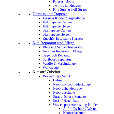
Kitesurf Boots
Twintip Bindungen
Kite Surf & Foil Straps
Harness und Trapetze
Harness Kinder / Jugendliche
Hüfttrapetze Damen
Hüfttrapetze Herren
Sitztrapetze Damen
Sitztrapetze Herren
Zubehör Ersatzteile Harness
Kite Reparatur und Pflege
Bladder / Schlauchreparatur
Neopren Reparatur+ Pflege
Segeltuch Reparatur
Surfboard reparatur
Ventile & Verbindungen
Werkzeuge
Kitesurf Zubehör
Bekleidung / Schutz
Helme
Neopren-Kopfbedeckungen
Neoprenhandschuhe
Neoprenschuhe
Strandtücher / Ponchos
Surf- / Beach hats
Wassersport Ausrüstung Kinder
Aufprallschutz / Westen
Neoprenanzüge