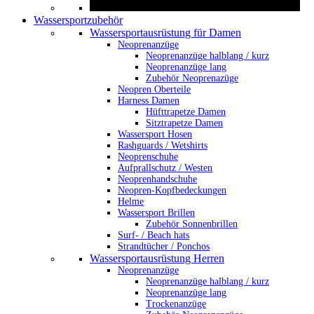
Wassersportzubehör
Wassersportausrüstung für Damen
Neoprenanzüge
Neoprenanzüge halblang / kurz
Neoprenanzüge lang
Zubehör Neoprenazüge
Neopren Oberteile
Harness Damen
Hüfttrapetze Damen
Sitztrapetze Damen
Wassersport Hosen
Rashguards / Wetshirts
Neoprenschuhe
Aufprallschutz / Westen
Neoprenhandschuhe
Neopren-Kopfbedeckungen
Helme
Wassersport Brillen
Zubehör Sonnenbrillen
Surf- / Beach hats
Strandtücher / Ponchos
Wassersportausrüstung Herren
Neoprenanzüge
Neoprenanzüge halblang / kurz
Neoprenanzüge lang
Trockenanzüge