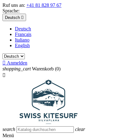
Ruf uns an:
+41 81 828 97 67
Sprache:
Deutsch

Deutsch
Français
Italiano
English

Anmelden
shopping_cart
Warenkorb
(0)

search
clear
Menü