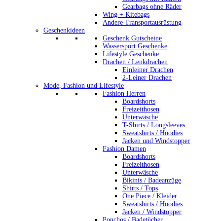
Gearbags ohne Räder
Wing + Kitebags
Andere Transportausrüstung
Geschenkideen
Geschenk Gutscheine
Wassersport Geschenke
Lifestyle Geschenke
Drachen / Lenkdrachen
Einleiner Drachen
2-Leiner Drachen
Mode, Fashion und Lifestyle
Fashion Herren
Boardshorts
Freizeithosen
Unterwäsche
T-Shirts / Longsleeves
Sweatshirts / Hoodies
Jacken und Windstopper
Fashion Damen
Boardshorts
Freizeithosen
Unterwäsche
Bikinis / Badeanzüge
Shirts / Tops
One Piece / Kleider
Sweatshirts / Hoodies
Jacken / Windstopper
Ponchos / Badetücher