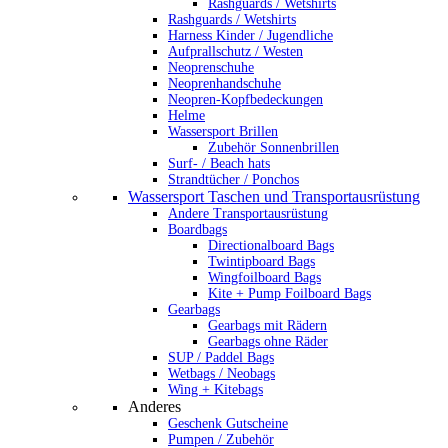
Rashguards / Wetshirts
Rashguards / Wetshirts
Harness Kinder / Jugendliche
Aufprallschutz / Westen
Neoprenschuhe
Neoprenhandschuhe
Neopren-Kopfbedeckungen
Helme
Wassersport Brillen
Zubehör Sonnenbrillen
Surf- / Beach hats
Strandtücher / Ponchos
Wassersport Taschen und Transportausrüstung
Andere Transportausrüstung
Boardbags
Directionalboard Bags
Twintipboard Bags
Wingfoilboard Bags
Kite + Pump Foilboard Bags
Gearbags
Gearbags mit Rädern
Gearbags ohne Räder
SUP / Paddel Bags
Wetbags / Neobags
Wing + Kitebags
Anderes
Geschenk Gutscheine
Pumpen / Zubehör