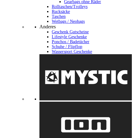
Gearbags ohne Räder
Rolltaschen/Trolleys
Rucksäcke
Taschen
Wetbags / Neobags
Anderes
Geschenk Gutscheine
Lifestyle Geschenke
Ponchos / Badetücher
Schuhe / Flipflop
Wassersport Geschenke