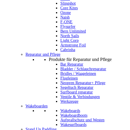
Slingshot
Core Kites
Ozone
Naish
F-ONE
Flysurfer
Bern Unlimited
North Sails
Light Corp
Armstrong Foil
Cabrinha
Reparatur und Pflege
Produkte für Reparatur und Pflege
Bar Reparatur
Bladder / Schlauchreparatur
Bridles / Waageleinen
Flugleinen
Neopren Reparatur+ Pflege
Segeltuch Reparatur
Surfboard reparatur
Ventile & Verbindungen
Werkzeuge
Wakeboarden
Wakeboards
Wakeboardboots
Aufprallschutz und Westen
Wakesurfboards
Stand Up Paddling