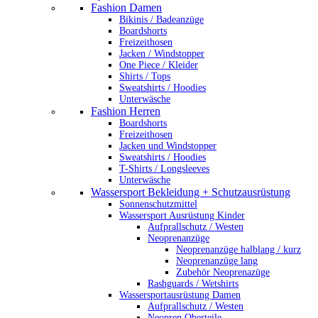
Fashion Damen
Bikinis / Badeanzüge
Boardshorts
Freizeithosen
Jacken / Windstopper
One Piece / Kleider
Shirts / Tops
Sweatshirts / Hoodies
Unterwäsche
Fashion Herren
Boardshorts
Freizeithosen
Jacken und Windstopper
Sweatshirts / Hoodies
T-Shirts / Longsleeves
Unterwäsche
Wassersport Bekleidung + Schutzausrüstung
Sonnenschutzmittel
Wassersport Ausrüstung Kinder
Aufprallschutz / Westen
Neoprenanzüge
Neoprenanzüge halblang / kurz
Neoprenanzüge lang
Zubehör Neoprenazüge
Rashguards / Wetshirts
Wassersportausrüstung Damen
Aufprallschutz / Westen
Neopren Oberteile