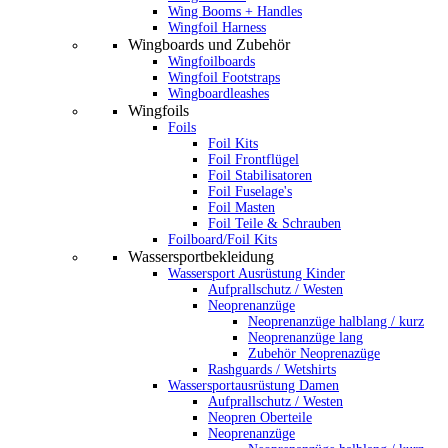
Wing Booms + Handles
Wingfoil Harness
Wingboards und Zubehör
Wingfoilboards
Wingfoil Footstraps
Wingboardleashes
Wingfoils
Foils
Foil Kits
Foil Frontflügel
Foil Stabilisatoren
Foil Fuselage's
Foil Masten
Foil Teile & Schrauben
Foilboard/Foil Kits
Wassersportbekleidung
Wassersport Ausrüstung Kinder
Aufprallschutz / Westen
Neoprenanzüge
Neoprenanzüge halblang / kurz
Neoprenanzüge lang
Zubehör Neoprenazüge
Rashguards / Wetshirts
Wassersportausrüstung Damen
Aufprallschutz / Westen
Neopren Oberteile
Neoprenanzüge