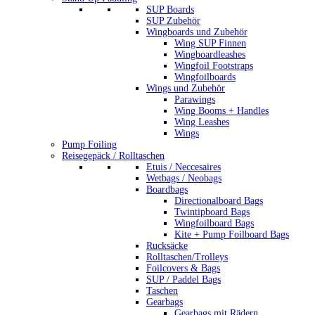
SUP Boards
SUP Zubehör
Wingboards und Zubehör
Wing SUP Finnen
Wingboardleashes
Wingfoil Footstraps
Wingfoilboards
Wings und Zubehör
Parawings
Wing Booms + Handles
Wing Leashes
Wings
Pump Foiling
Reisegepäck / Rolltaschen
Etuis / Neccesaires
Wetbags / Neobags
Boardbags
Directionalboard Bags
Twintipboard Bags
Wingfoilboard Bags
Kite + Pump Foilboard Bags
Rucksäcke
Rolltaschen/Trolleys
Foilcovers & Bags
SUP / Paddel Bags
Taschen
Gearbags
Gearbags mit Rädern