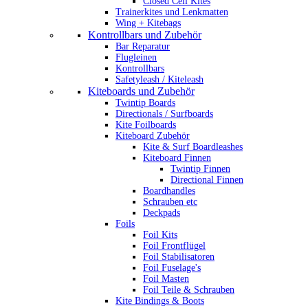
Closed Cell Kites
Trainerkites und Lenkmatten
Wing + Kitebags
Kontrollbars und Zubehör
Bar Reparatur
Flugleinen
Kontrollbars
Safetyleash / Kiteleash
Kiteboards und Zubehör
Twintip Boards
Directionals / Surfboards
Kite Foilboards
Kiteboard Zubehör
Kite & Surf Boardleashes
Kiteboard Finnen
Twintip Finnen
Directional Finnen
Boardhandles
Schrauben etc
Deckpads
Foils
Foil Kits
Foil Frontflügel
Foil Stabilisatoren
Foil Fuselage's
Foil Masten
Foil Teile & Schrauben
Kite Bindings & Boots