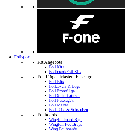
Foilsport
Kit Angebote
Foil Kits
Foilboard/Foil Kits
Foil Flügel, Masten, Fuselage
Foil Kits
Foilcovers & Bags
Foil Frontflügel
Foil Stabilisatoren
Foil Fuselage's
Foil Masten
Foil Teile & Schrauben
Foilboards
Wingfoilboard Bags
Wingfoil Footstraps
Wing Foilboards