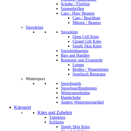
Schuhe / Flipflop
Sonnenbrillen
Caps / Hats/ Beanies
Caps / Beachhats
Mützen / Beanies
Snowkiten
Snowkites
Open Cell Kites
Closed Cell Kites
Single Skin Kites
Snowkiteharness
Bars and Handles
Reparatur und Ersatzteile
Leinen
Bridles / Waageleinen
Segeltuch Reparatur
Wintersport
Snowboards
Snowboardbindungen
Wintersporthelme
Handschuhe
Andere Wintersportartikel
Kitesport
Kites und Zubehör
Tubekites
Softkites
Single Skin Kites