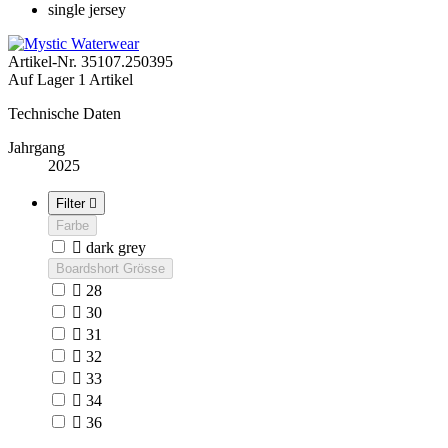
single jersey
Artikel-Nr.
35107.250395
Auf Lager
1 Artikel
Technische Daten
Jahrgang
2025
Filter

Farbe

dark grey
Boardshort Grösse

28

30

31

32

33

34

36