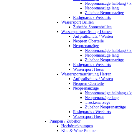
Neoprenanzüge halblang / k
Neoprenanzüge lang
Zubehör Neoprenazüge
Rashguards / Wetshirts
Wassersport Brillen
Zubehör Sonnenbrillen
Wassersportausrüstung Damen
Aufprallschutz / Westen
Neopren Oberteile
Neoprenanzüge
Neoprenanzüge halblang / k
Neoprenanzüge lang
Zubehör Neoprenazüge
Rashguards / Wetshirts
Wassersport Hosen
Wassersportausrüstung Herren
Aufprallschutz / Westen
Neopren Oberteile
Neoprenanzüge
Neoprenanzüge halblang / k
Neoprenanzüge lang
Trockenanzüge
Zubehör Neoprenanzüge
Rashguards / Wetshirts
Wassersport Hosen
Pumpen / Zubehör
Hochdruckpumpen
Kite & Wing Pumpen