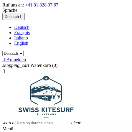
Ruf uns an:
+41 81 828 97 67
Sprache:
Deutsch

Deutsch
Français
Italiano
English

Anmelden
shopping_cart
Warenkorb
(0)

search
clear
Menü