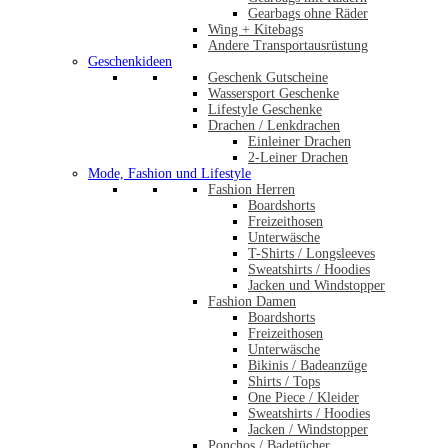
Gearbags ohne Räder
Wing + Kitebags
Andere Transportausrüstung
Geschenkideen
Geschenk Gutscheine
Wassersport Geschenke
Lifestyle Geschenke
Drachen / Lenkdrachen
Einleiner Drachen
2-Leiner Drachen
Mode, Fashion und Lifestyle
Fashion Herren
Boardshorts
Freizeithosen
Unterwäsche
T-Shirts / Longsleeves
Sweatshirts / Hoodies
Jacken und Windstopper
Fashion Damen
Boardshorts
Freizeithosen
Unterwäsche
Bikinis / Badeanzüge
Shirts / Tops
One Piece / Kleider
Sweatshirts / Hoodies
Jacken / Windstopper
Ponchos / Badetücher