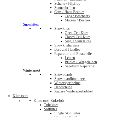
Schuhe / Flipflop
Sonnenbrillen
Caps / Hats/ Beanies
Caps / Beachhats
Mützen / Beanies
Snowkiten
Snowkites
Open Cell Kites
Closed Cell Kites
Single Skin Kites
Snowkiteharness
Bars and Handles
Reparatur und Ersatzteile
Leinen
Bridles / Waageleinen
Segeltuch Reparatur
Wintersport
Snowboards
Snowboardbindungen
Wintersporthelme
Handschuhe
Andere Wintersportartikel
Kitesport
Kites und Zubehör
Tubekites
Softkites
Single Skin Kites