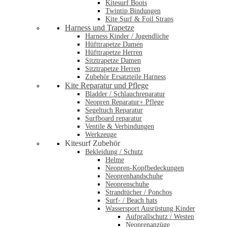
Kitesurf Boots
Twintip Bindungen
Kite Surf & Foil Straps
Harness und Trapetze
Harness Kinder / Jugendliche
Hüfttrapetze Damen
Hüfttrapetze Herren
Sitztrapetze Damen
Sitztrapetze Herren
Zubehör Ersatzteile Harness
Kite Reparatur und Pflege
Bladder / Schlauchreparatur
Neopren Reparatur+ Pflege
Segeltuch Reparatur
Surfboard reparatur
Ventile & Verbindungen
Werkzeuge
Kitesurf Zubehör
Bekleidung / Schutz
Helme
Neopren-Kopfbedeckungen
Neoprenhandschuhe
Neoprenschuhe
Strandtücher / Ponchos
Surf- / Beach hats
Wassersport Ausrüstung Kinder
Aufprallschutz / Westen
Neoprenanzüge