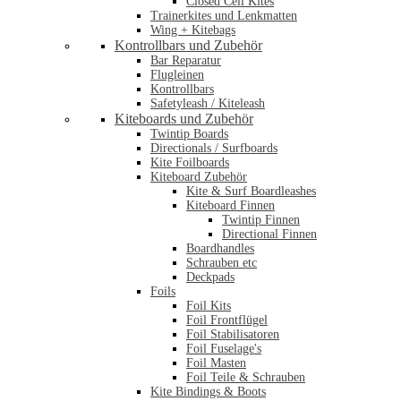
Closed Cell Kites
Trainerkites und Lenkmatten
Wing + Kitebags
Kontrollbars und Zubehör
Bar Reparatur
Flugleinen
Kontrollbars
Safetyleash / Kiteleash
Kiteboards und Zubehör
Twintip Boards
Directionals / Surfboards
Kite Foilboards
Kiteboard Zubehör
Kite & Surf Boardleashes
Kiteboard Finnen
Twintip Finnen
Directional Finnen
Boardhandles
Schrauben etc
Deckpads
Foils
Foil Kits
Foil Frontflügel
Foil Stabilisatoren
Foil Fuselage's
Foil Masten
Foil Teile & Schrauben
Kite Bindings & Boots