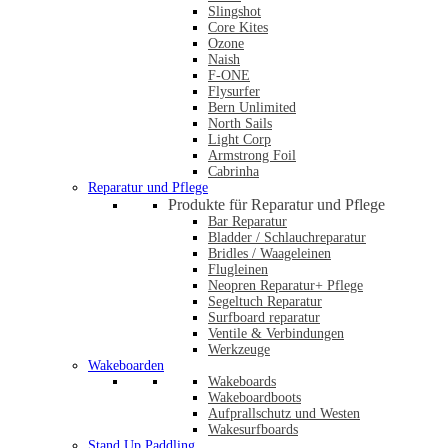
Slingshot
Core Kites
Ozone
Naish
F-ONE
Flysurfer
Bern Unlimited
North Sails
Light Corp
Armstrong Foil
Cabrinha
Reparatur und Pflege
Produkte für Reparatur und Pflege
Bar Reparatur
Bladder / Schlauchreparatur
Bridles / Waageleinen
Flugleinen
Neopren Reparatur+ Pflege
Segeltuch Reparatur
Surfboard reparatur
Ventile & Verbindungen
Werkzeuge
Wakeboarden
Wakeboards
Wakeboardboots
Aufprallschutz und Westen
Wakesurfboards
Stand Up Paddling