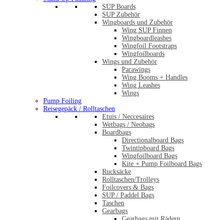
SUP Boards
SUP Zubehör
Wingboards und Zubehör
Wing SUP Finnen
Wingboardleashes
Wingfoil Footstraps
Wingfoilboards
Wings und Zubehör
Parawings
Wing Booms + Handles
Wing Leashes
Wings
Pump Foiling
Reisegepäck / Rolltaschen
Etuis / Neccesaires
Wetbags / Neobags
Boardbags
Directionalboard Bags
Twintipboard Bags
Wingfoilboard Bags
Kite + Pump Foilboard Bags
Rucksäcke
Rolltaschen/Trolleys
Foilcovers & Bags
SUP / Paddel Bags
Taschen
Gearbags
Gearbags mit Rädern