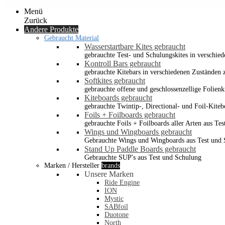
Menü
Zurück
Andere Produkte
Gebraucht Material
Wasserstartbare Kites gebraucht
gebrauchte Test- und Schulungskites in verschied
Kontroll Bars gebraucht
gebrauchte Kitebars in verschiedenen Zuständen z
Softkites gebraucht
gebrauchte offene und geschlossenzellige Folienk
Kiteboards gebraucht
gebrauchte Twintip-, Directional- und Foil-Kiteb
Foils + Foilboards gebraucht
gebrauchte Foils + Foilboards aller Arten aus Te
Wings und Wingboards gebraucht
Gebrauchte Wings und Wingboards aus Test und
Stand Up Paddle Boards gebraucht
Gebrauchte SUP's aus Test und Schulung
Marken / Hersteller
brands
Unsere Marken
Ride Engine
ION
Mystic
SABfoil
Duotone
North