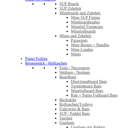
SUP Boards
SUP Zubehör
Wingboards und Zubehör
Wing SUP Finnen
Wingboardleashes
Wingfoil Footstraps
Wingfoilboards
Wings und Zubehör
Parawings
Wing Booms + Handles
Wing Leashes
Wings
Pump Foiling
Reisegepäck / Rolltaschen
Etuis / Neccesaires
Wetbags / Neobags
Boardbags
Directionalboard Bags
Twintipboard Bags
Wingfoilboard Bags
Kite + Pump Foilboard Bags
Rucksäcke
Rolltaschen/Trolleys
Foilcovers & Bags
SUP / Paddel Bags
Taschen
Gearbags
Gearbags mit Rädern