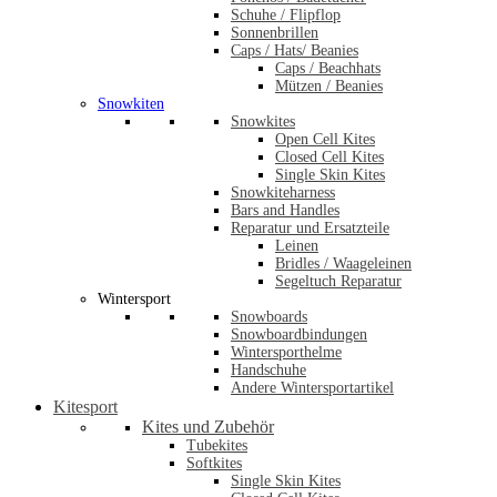
Schuhe / Flipflop
Sonnenbrillen
Caps / Hats/ Beanies
Caps / Beachhats
Mützen / Beanies
Snowkiten
Snowkites
Open Cell Kites
Closed Cell Kites
Single Skin Kites
Snowkiteharness
Bars and Handles
Reparatur und Ersatzteile
Leinen
Bridles / Waageleinen
Segeltuch Reparatur
Wintersport
Snowboards
Snowboardbindungen
Wintersporthelme
Handschuhe
Andere Wintersportartikel
Kitesport
Kites und Zubehör
Tubekites
Softkites
Single Skin Kites