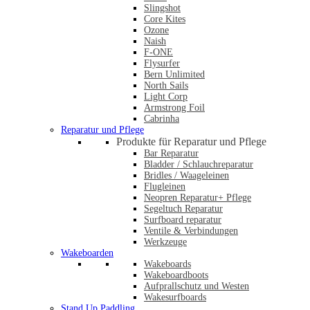
Slingshot
Core Kites
Ozone
Naish
F-ONE
Flysurfer
Bern Unlimited
North Sails
Light Corp
Armstrong Foil
Cabrinha
Reparatur und Pflege
Produkte für Reparatur und Pflege
Bar Reparatur
Bladder / Schlauchreparatur
Bridles / Waageleinen
Flugleinen
Neopren Reparatur+ Pflege
Segeltuch Reparatur
Surfboard reparatur
Ventile & Verbindungen
Werkzeuge
Wakeboarden
Wakeboards
Wakeboardboots
Aufprallschutz und Westen
Wakesurfboards
Stand Up Paddling