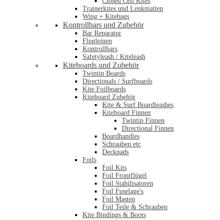
Closed Cell Kites
Trainerkites und Lenkmatten
Wing + Kitebags
Kontrollbars und Zubehör
Bar Reparatur
Flugleinen
Kontrollbars
Safetyleash / Kiteleash
Kiteboards und Zubehör
Twintip Boards
Directionals / Surfboards
Kite Foilboards
Kiteboard Zubehör
Kite & Surf Boardleashes
Kiteboard Finnen
Twintip Finnen
Directional Finnen
Boardhandles
Schrauben etc
Deckpads
Foils
Foil Kits
Foil Frontflügel
Foil Stabilisatoren
Foil Fuselage's
Foil Masten
Foil Teile & Schrauben
Kite Bindings & Boots