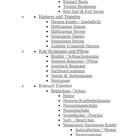
Kitesurf Boots
Twintip Bindungen
Kite Surf & Foil Straps
Harness und Trapetze
Harness Kinder / Jugendliche
Hüfttrapetze Damen
Hüfttrapetze Herren
Sitztrapetze Damen
Sitztrapetze Herren
Zubehör Ersatzteile Harness
Kite Reparatur und Pflege
Bladder / Schlauchreparatur
Neopren Reparatur+ Pflege
Segeltuch Reparatur
Surfboard reparatur
Ventile & Verbindungen
Werkzeuge
Kitesurf Zubehör
Bekleidung / Schutz
Helme
Neopren-Kopfbedeckungen
Neoprenhandschuhe
Neoprenschuhe
Strandtücher / Ponchos
Surf- / Beach hats
Wassersport Ausrüstung Kinder
Aufprallschutz / Westen
Neoprenanzüge