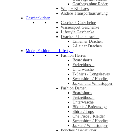
Gearbags ohne Räder
Wing + Kitebags
Andere Transportausrüstung
Geschenkideen
Geschenk Gutscheine
Wassersport Geschenke
Lifestyle Geschenke
Drachen / Lenkdrachen
Einleiner Drachen
2-Leiner Drachen
Mode, Fashion und Lifestyle
Fashion Herren
Boardshorts
Freizeithosen
Unterwäsche
T-Shirts / Longsleeves
Sweatshirts / Hoodies
Jacken und Windstopper
Fashion Damen
Boardshorts
Freizeithosen
Unterwäsche
Bikinis / Badeanzüge
Shirts / Tops
One Piece / Kleider
Sweatshirts / Hoodies
Jacken / Windstopper
Ponchos / Badetücher