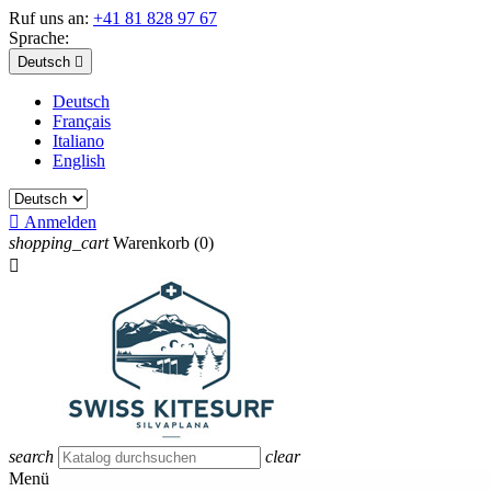
Ruf uns an:
+41 81 828 97 67
Sprache:
Deutsch

Deutsch
Français
Italiano
English

Anmelden
shopping_cart
Warenkorb
(0)

search
clear
Menü