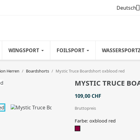

Deutsch
WINGSPORT
FOILSPORT
WASSERSPORT
ion Herren
Boardshorts
Mystic Truce Boardshort oxblood red
MYSTIC TRUCE BO
109,00 CHF
Bruttopreis
Farbe: oxblood red
oxblood
red