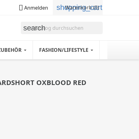
shopping_cart

Warenkorb
(0)
Anmelden
search
ZUBEHÖR
FASHION/LIFESTYLE
ARDSHORT OXBLOOD RED