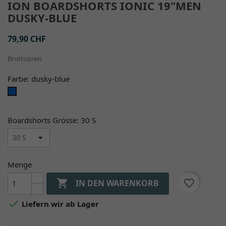
ION BOARDSHORTS IONIC 19"MEN
DUSKY-BLUE
79,90 CHF
Bruttopreis
Farbe: dusky-blue
dusky-
blue
Boardshorts Grösse: 30 S
Menge

favorite_border
IN DEN WARENKORB

Liefern wir ab Lager