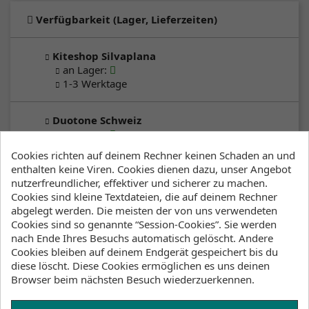
Verfügbarkeit (Lager, Lieferzeiten)
Kiteshop Silvaplana
an Lager
:
1-3 Werktage
Duotone Schweiz
an Lager
:
2-5 Werktage
Cookies richten auf deinem Rechner keinen Schaden an und
enthalten keine Viren. Cookies dienen dazu, unser Angebot
nutzerfreundlicher, effektiver und sicherer zu machen.
Klicke hier um die Lagerbestände anzuzeigen
Cookies sind kleine Textdateien, die auf deinem Rechner
abgelegt werden. Die meisten der von uns verwendeten
Cookies sind so genannte “Session-Cookies”. Sie werden
Beschreibung
Artikeldetails
nach Ende Ihres Besuchs automatisch gelöscht. Andere
Cookies bleiben auf deinem Endgerät gespeichert bis du
Lagerbestand
diese löscht. Diese Cookies ermöglichen es uns deinen
Browser beim nächsten Besuch wiederzuerkennen.
Die IONIC 19" Boardshorts für Herren sind auf
Bewegungsfreiheit und Komfort ausgelegt –