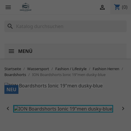
shopping_cart


(0)
search
MENÜ
Startseite
Wassersport
Fashion / Lifestyle
Fashion Herren
Boardshorts
ION Boardshorts Ionic 19"men dusky-blue
NEU

