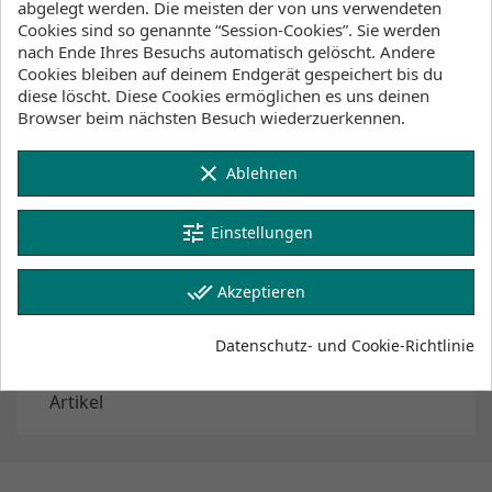
abgelegt werden. Die meisten der von uns verwendeten
Verfügbarkeit (Lager, Lieferzeiten)
Cookies sind so genannte “Session-Cookies”. Sie werden
nach Ende Ihres Besuchs automatisch gelöscht. Andere
Cookies bleiben auf deinem Endgerät gespeichert bis du
Lager Wind&Snow
diese löscht. Diese Cookies ermöglichen es uns deinen
an Lager
:
Browser beim nächsten Besuch wiederzuerkennen.
2-4 Werktage
clear
Ablehnen
Klicke hier um die Lagerbestände anzuzeigen
tune
Einstellungen
Artikeldetails
Lagerbestand
done_all
Akzeptieren
Artikel-Nr.
Datenschutz- und Cookie-Richtlinie
35001.170298
Auf Lager
2
Artikel