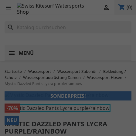
shopping_cart


(0)
search
MENÜ
Startseite
Wassersport
Wassersport-Zubehör
Bekleidung /
Schutz
Wassersportausrüstung Damen
Wassersport Hosen
Mystic Dazzled Pants Lycra purple/rainbow
SONDERPREIS!
-70%
NEU
MYSTIC DAZZLED PANTS LYCRA
PURPLE/RAINBOW