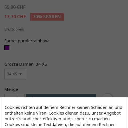
59,00 CHF
17,70 CHF
70% SPAREN
Bruttopreis
Farbe: purple/rainbow
purple/rainbow
Grösse Damen: 34 XS
Menge

favorite_border
IN DEN WARENKORB
Cookies richten auf deinem Rechner keinen Schaden an und

Liefern wir ab Lager
enthalten keine Viren. Cookies dienen dazu, unser Angebot
nutzerfreundlicher, effektiver und sicherer zu machen.
Cookies sind kleine Textdateien, die auf deinem Rechner