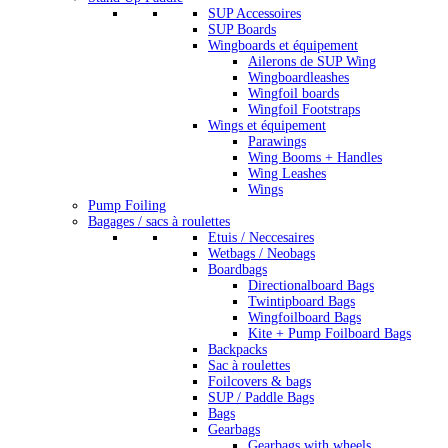
SUP Accessoires
SUP Boards
Wingboards et équipement
Ailerons de SUP Wing
Wingboardleashes
Wingfoil boards
Wingfoil Footstraps
Wings et équipement
Parawings
Wing Booms + Handles
Wing Leashes
Wings
Pump Foiling
Bagages / sacs à roulettes
Etuis / Neccesaires
Wetbags / Neobags
Boardbags
Directionalboard Bags
Twintipboard Bags
Wingfoilboard Bags
Kite + Pump Foilboard Bags
Backpacks
Sac à roulettes
Foilcovers & bags
SUP / Paddle Bags
Bags
Gearbags
Gearbags with wheels