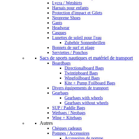
Lycra / Wetshirts
Harnais pour enfants
Protection d'impact et Gilets
Neoprene Shoes
Gants
Headwear
Casques
Lunettes de soleil pour l'eau
Zubehör Sonnenbrillen
Bonnets de surf et plage
Serviettes / Ponchos
Sacs de sports nautiques et matériel de transport
Boardbags
Directionalboard Bags
Twintipboard Bags
Wingfoilboard Bags
Kite + Pump Foilboard Bags
Divers équipements de transport
Gearbags
Gearbags with wheels
Gearbags without wheels
SUP / Paddle Bags
Wetbags / Neobags
Wing + Kitebags
Autres
Chèques cadeaux
Pompes / Accessoires
Accessoires de pompe