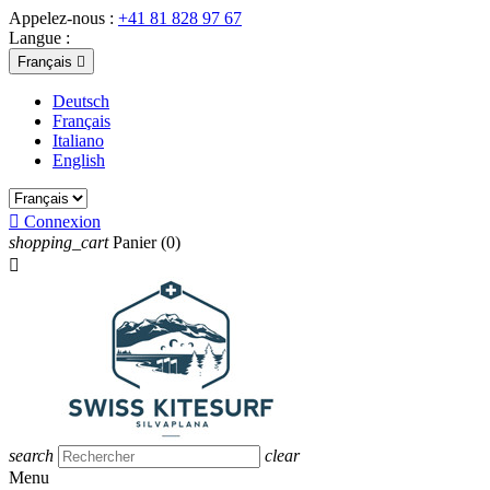
Appelez-nous :
+41 81 828 97 67
Langue :
Français

Deutsch
Français
Italiano
English

Connexion
shopping_cart
Panier
(0)

search
clear
Menu