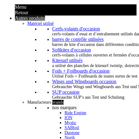
Menu
Retour
Autres produits
Matériel utilisé
Cerfs-volants d'occasion
cerfs-volants d’essai et d’entraînement utilisés dan
barres de contrôle utilisées
barres de kite d'occasion dans différentes conditi
Softkites d'occasion
cerfs-volants à cellules ouvertes et fermées d'occ
Kitesurf utilisés
a utilisé des planches de kitesurf twintip, doirectio
Foils + Foilboards d'occasion
Utilisé Foils + Foilboards de toutes sortes de test 
Wings und Wingboards occasion
Gebrauchte Wings und Wingboards aus Test und
SUP occasion
Gebrauchte SUP's aus Test und Schulung
Manufacteurs
brands
nos marques
Ride Engine
ION
Mystic
SABfoil
Duotone
North