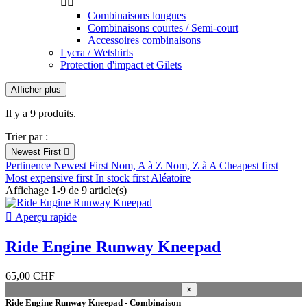


Combinaisons longues
Combinaisons courtes / Semi-court
Accessoires combinaisons
Lycra / Wetshirts
Protection d'impact et Gilets
Afficher plus
Filtres:
Effacer les filtres
Il y a 9 produits.
Nouveaux Produits
Trier par :
Nouveaux Produits
0
Newest First

Pertinence
Newest First
Nom, A à Z
Nom, Z à A
Cheapest first
Closeout
Most expensive first
In stock first
Aléatoire
Affichage 1-9 de 9 article(s)
Closeout
1

Aperçu rapide
En stock
Ride Engine Runway Kneepad
En stock
8
Entrepôt
65,00 CHF
×
Kiteshop Silvaplana
5
Ride Engine Runway Kneepad - Combinaison