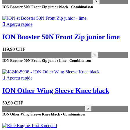
×
Prix
ION Booster 50N Front Zip junior black - Combinaison
CHF
CHF
More filters
Less filters
Voir les Produits
9

Aperçu rapide
ION Booster 50N Front Zip junior lime
119,90 CHF
×
ION Booster 50N Front Zip junior lime - Combinaison

Aperçu rapide
ION Other Wing Sleeve Knee black
59,90 CHF
×
ION Other Wing Sleeve Knee black - Combinaison