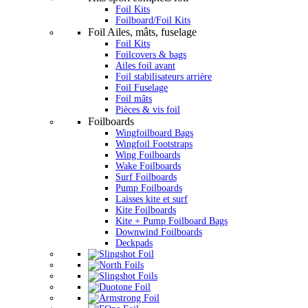
Foil Kits
Foilboard/Foil Kits
Foil Ailes, mâts, fuselage
Foil Kits
Foilcovers & bags
Ailes foil avant
Foil stabilisateurs arrière
Foil Fuselage
Foil mâts
Pièces & vis foil
Foilboards
Wingfoilboard Bags
Wingfoil Footstraps
Wing Foilboards
Wake Foilboards
Surf Foilboards
Pump Foilboards
Laisses kite et surf
Kite Foilboards
Kite + Pump Foilboard Bags
Downwind Foilboards
Deckpads