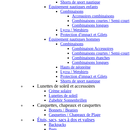
Shorts de sport nautique
Équipement nautiques enfants
Combinaisons
Accessoires combinaisons
Combinaisons courtes / Semi-court
Combinaisons longues
Lycra / Wetshirts
Protection d'impact et Gilets
Équipement nautiques hommes
Combinaisons
Combinaison Accessoires
Combinaisons courtes / Semi-court
Combinaisons étanches
Combinaisons longues
Hauts de néoprène
Lycra / Wetshirts
Protection d'impact et Gilets
Shorts de sport nautique
Lunettes de soleil et accessoires
Crème solaire
Lunettes de soleil
Zubehör Sonnenbrillen
Casquettes, chapeaux et casquettes
Bonnets / Beanies
Casquettes / Chapeaux de Plage
Étuis, sacs, sacs à dos et valises
Backpacks
Bags