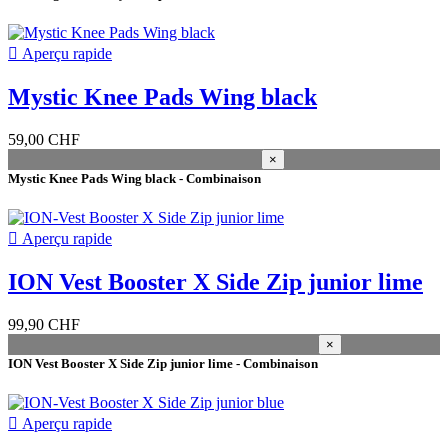
Entrepôt Wind&Snow
3
Duotone Suisse
6

Aperçu rapide
genre
Femmes
3
Mystic Knee Pads Wing black
Jeunesse
5
59,00 CHF
Brand
×
Mystic Knee Pads Wing black - Combinaison
millésime
2026
1
2025
1

Aperçu rapide
2023
1
ION Vest Booster X Side Zip junior lime
taille
99,90 CHF
L/XL
3
×
S/M
3
ION Vest Booster X Side Zip junior lime - Combinaison
taille hommes
48 S
1

Aperçu rapide
50 M
1