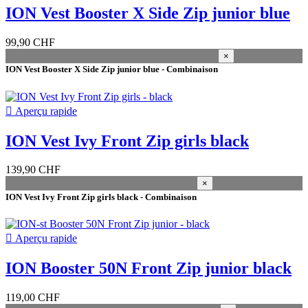
52 L
1
ION Vest Booster X Side Zip junior blue
54 XL
1
99,90 CHF
taille enfants
×
104
1
ION Vest Booster X Side Zip junior blue - Combinaison
116
1
128
1
140
5

Aperçu rapide
152
5
ION Vest Ivy Front Zip girls black
frontzip - backzip
139,90 CHF
Frontzip
3
×
Sidezip
2
ION Vest Ivy Front Zip girls black - Combinaison
verrouillage
Frontzip
3

Aperçu rapide
Sidezip
2
ION Booster 50N Front Zip junior black
couleur
black
1
119,00 CHF