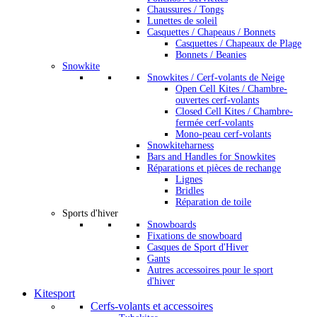
Chaussures / Tongs
Lunettes de soleil
Casquettes / Chapeaus / Bonnets
Casquettes / Chapeaux de Plage
Bonnets / Beanies
Snowkite
Snowkites / Cerf-volants de Neige
Open Cell Kites / Chambre-
ouvertes cerf-volants
Closed Cell Kites / Chambre-
fermée cerf-volants
Mono-peau cerf-volants
Snowkiteharness
Bars and Handles for Snowkites
Réparations et pièces de rechange
Lignes
Bridles
Réparation de toile
Sports d'hiver
Snowboards
Fixations de snowboard
Casques de Sport d'Hiver
Gants
Autres accessoires pour le sport
d'hiver
Kitesport
Cerfs-volants et accessoires