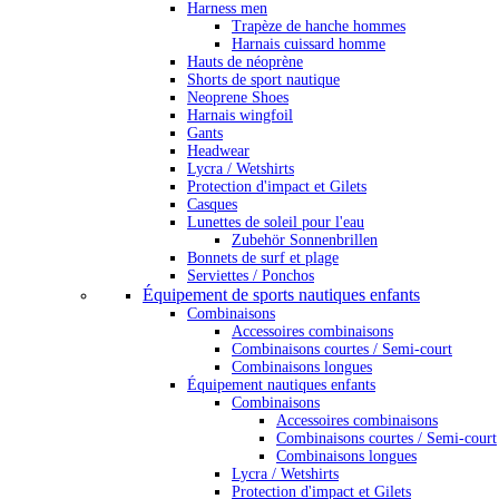
Harness men
Trapèze de hanche hommes
Harnais cuissard homme
Hauts de néoprène
Shorts de sport nautique
Neoprene Shoes
Harnais wingfoil
Gants
Headwear
Lycra / Wetshirts
Protection d'impact et Gilets
Casques
Lunettes de soleil pour l'eau
Zubehör Sonnenbrillen
Bonnets de surf et plage
Serviettes / Ponchos
Équipement de sports nautiques enfants
Combinaisons
Accessoires combinaisons
Combinaisons courtes / Semi-court
Combinaisons longues
Équipement nautiques enfants
Combinaisons
Accessoires combinaisons
Combinaisons courtes / Semi-court
Combinaisons longues
Lycra / Wetshirts
Protection d'impact et Gilets