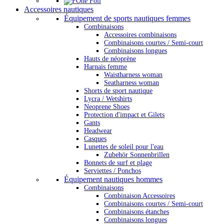
Accessoires nautiques
Équipement de sports nautiques femmes
Combinaisons
Accessoires combinaisons
Combinaisons courtes / Semi-court
Combinaisons longues
Hauts de néoprène
Harnais femme
Waistharness woman
Seatharness woman
Shorts de sport nautique
Lycra / Wetshirts
Neoprene Shoes
Protection d'impact et Gilets
Gants
Headwear
Casques
Lunettes de soleil pour l'eau
Zubehör Sonnenbrillen
Bonnets de surf et plage
Serviettes / Ponchos
Équipement nautiques hommes
Combinaisons
Combinaison Accessoires
Combinaisons courtes / Semi-court
Combinaisons étanches
Combinaisons longues