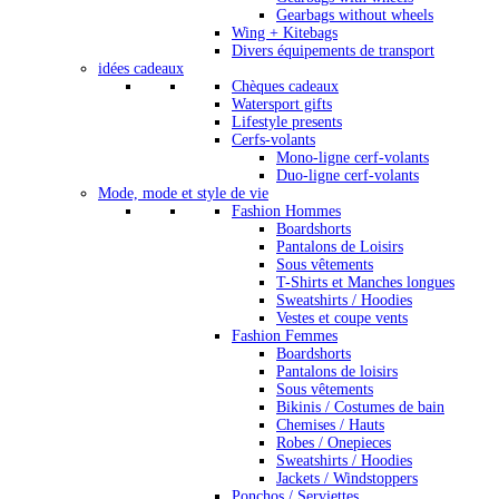
Gearbags without wheels
Wing + Kitebags
Divers équipements de transport
idées cadeaux
Chèques cadeaux
Watersport gifts
Lifestyle presents
Cerfs-volants
Mono-ligne cerf-volants
Duo-ligne cerf-volants
Mode, mode et style de vie
Fashion Hommes
Boardshorts
Pantalons de Loisirs
Sous vêtements
T-Shirts et Manches longues
Sweatshirts / Hoodies
Vestes et coupe vents
Fashion Femmes
Boardshorts
Pantalons de loisirs
Sous vêtements
Bikinis / Costumes de bain
Chemises / Hauts
Robes / Onepieces
Sweatshirts / Hoodies
Jackets / Windstoppers
Ponchos / Serviettes