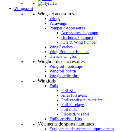
Wingsport
Wings et accesoires
Wings
Parawings
Pompes / Accessoires
Accessoires de pompe
Hochdruckpumpen
Kite & Wing Pumpen
Wing Leashes
Wing Booms + Handles
Harnais wingfoil
Wingboards et accesoires
Wingfoil Footstraps
Wingfoil boards
Wingboardleashes
Wingfoils
Foils
Foil Kits
Ailes foil avant
Foil stabilisateurs arrière
Foil Fuselage
Foil mâts
Pièces & vis foil
Foilboard/Foil Kits
Vêtements de sports nautiques
Équipement de sports nautiques dames