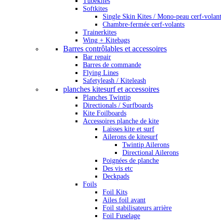
Tubekites
Softkites
Single Skin Kites / Mono-peau cerf-volan
Chambre-fermée cerf-volants
Trainerkites
Wing + Kitebags
Barres contrôlables et accessoires
Bar repair
Barres de commande
Flying Lines
Safetyleash / Kiteleash
planches kitesurf et accessoires
Planches Twintip
Directionals / Surfboards
Kite Foilboards
Accessoires planche de kite
Laisses kite et surf
Ailerons de kitesurf
Twintip Ailerons
Directional Ailerons
Poignées de planche
Des vis etc
Deckpads
Foils
Foil Kits
Ailes foil avant
Foil stabilisateurs arrière
Foil Fuselage