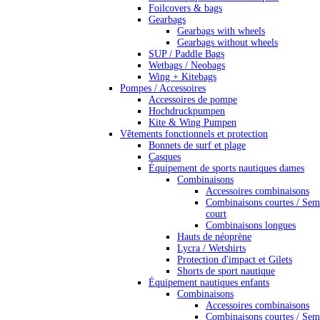
Foilcovers & bags
Gearbags
Gearbags with wheels
Gearbags without wheels
SUP / Paddle Bags
Wetbags / Neobags
Wing + Kitebags
Pompes / Accessoires
Accessoires de pompe
Hochdruckpumpen
Kite & Wing Pumpen
Vêtements fonctionnels et protection
Bonnets de surf et plage
Casques
Équipement de sports nautiques dames
Combinaisons
Accessoires combinaisons
Combinaisons courtes / Sem
court
Combinaisons longues
Hauts de néoprène
Lycra / Wetshirts
Protection d'impact et Gilets
Shorts de sport nautique
Équipement nautiques enfants
Combinaisons
Accessoires combinaisons
Combinaisons courtes / Sem