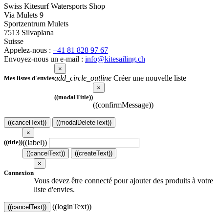
Swiss Kitesurf Watersports Shop
Via Mulets 9
Sportzentrum Mulets
7513 Silvaplana
Suisse
Appelez-nous :
+41 81 828 97 67
Envoyez-nous un e-mail :
info@kitesailing.ch
×
add_circle_outline
Créer une nouvelle liste
Mes listes d'envies
×
((modalTitle))
((confirmMessage))
((cancelText))
((modalDeleteText))
×
((label))
((title))
((cancelText))
((createText))
×
Connexion
Vous devez être connecté pour ajouter des produits à votre
liste d'envies.
((loginText))
((cancelText))