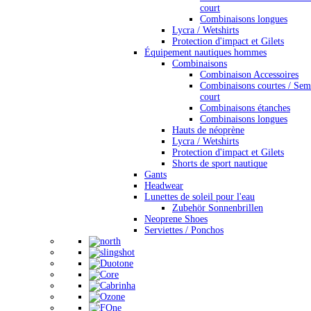
court
Combinaisons longues
Lycra / Wetshirts
Protection d'impact et Gilets
Équipement nautiques hommes
Combinaisons
Combinaison Accessoires
Combinaisons courtes / Sem
court
Combinaisons étanches
Combinaisons longues
Hauts de néoprène
Lycra / Wetshirts
Protection d'impact et Gilets
Shorts de sport nautique
Gants
Headwear
Lunettes de soleil pour l'eau
Zubehör Sonnenbrillen
Neoprene Shoes
Serviettes / Ponchos