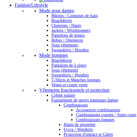
Fashion/Lifestyle
Mode pour dames
Bikinis / Costumes de bain
Boardshorts
Chemises / Hauts
Jackets / Windstoppers
Pantalons de loisirs
Robes / Onepieces
Sous vêtements
Sweatshirts / Hoodies
Mode hommes
Boardshorts
Pantalons de Loisirs
Sous vêtements
Sweatshirts / Hoodies
T-Shirts et Manches longues
Vestes et coupe vents
Vêtements fonctionnels et protection
Crème solaire
Équipement de sports nautiques dames
Combinaisons
Accessoires combinaisons
Combinaisons courtes / Semi-court
Combinaisons longues
Hauts de néoprène
Lycra / Wetshirts
Protection d'impact et Gilets