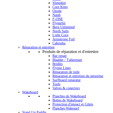
Slingshot
Core Kites
Ozone
Naish
F-ONE
Flysurfer
Bern Unlimited
North Sails
Light Corp
Armstrong Foil
Cabrinha
Réparation et entretien
Produits de réparation et d'entretien
Bar repair
Bladder / Tuberepair
Bridles
Flying Lines
Réparation de toile
Réparation et entretien du néoprène
Surfboard reparatur
Tools
Valves & conectors
Wakeboard
Planches de Wakeboard
Bottes de Wakeboard
Protection d'impact et Gilets
Planches Wakesurf
Stand Up Paddle