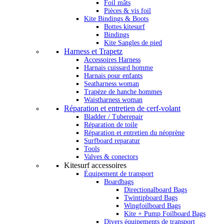
Foil mâts
Pièces & vis foil
Kite Bindings & Boots
Bottes kitesurf
Bindings
Kite Sangles de pied
Harness et Trapetz
Accessoires Harness
Harnais cuissard homme
Harnais pour enfants
Seatharness woman
Trapèze de hanche hommes
Waistharness woman
Réparation et entretien de cerf-volant
Bladder / Tuberepair
Réparation de toile
Réparation et entretien du néoprène
Surfboard reparatur
Tools
Valves & conectors
Kitesurf accessoires
Équipement de transport
Boardbags
Directionalboard Bags
Twintipboard Bags
Wingfoilboard Bags
Kite + Pump Foilboard Bags
Divers équipements de transport