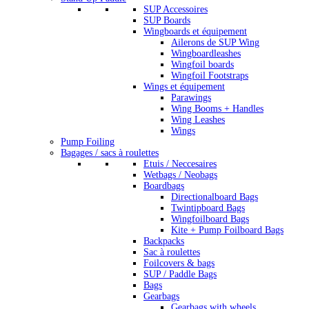
SUP Accessoires
SUP Boards
Wingboards et équipement
Ailerons de SUP Wing
Wingboardleashes
Wingfoil boards
Wingfoil Footstraps
Wings et équipement
Parawings
Wing Booms + Handles
Wing Leashes
Wings
Pump Foiling
Bagages / sacs à roulettes
Etuis / Neccesaires
Wetbags / Neobags
Boardbags
Directionalboard Bags
Twintipboard Bags
Wingfoilboard Bags
Kite + Pump Foilboard Bags
Backpacks
Sac à roulettes
Foilcovers & bags
SUP / Paddle Bags
Bags
Gearbags
Gearbags with wheels