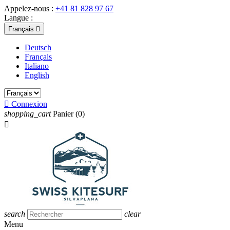
Appelez-nous :
+41 81 828 97 67
Langue :
Français

Deutsch
Français
Italiano
English

Connexion
shopping_cart
Panier
(0)

search
clear
Menu