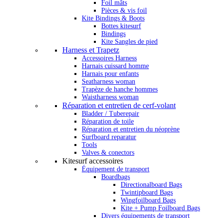
Foil mâts
Pièces & vis foil
Kite Bindings & Boots
Bottes kitesurf
Bindings
Kite Sangles de pied
Harness et Trapetz
Accessoires Harness
Harnais cuissard homme
Harnais pour enfants
Seatharness woman
Trapèze de hanche hommes
Waistharness woman
Réparation et entretien de cerf-volant
Bladder / Tuberepair
Réparation de toile
Réparation et entretien du néoprène
Surfboard reparatur
Tools
Valves & conectors
Kitesurf accessoires
Équipement de transport
Boardbags
Directionalboard Bags
Twintipboard Bags
Wingfoilboard Bags
Kite + Pump Foilboard Bags
Divers équipements de transport