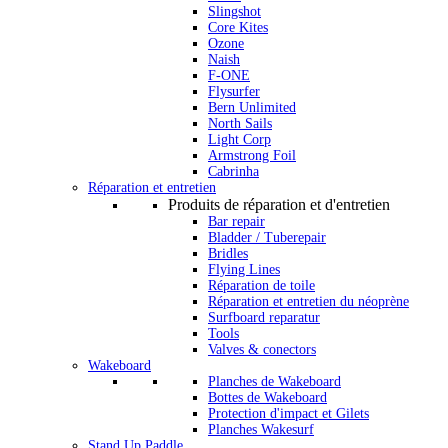
Slingshot
Core Kites
Ozone
Naish
F-ONE
Flysurfer
Bern Unlimited
North Sails
Light Corp
Armstrong Foil
Cabrinha
Réparation et entretien
Produits de réparation et d'entretien
Bar repair
Bladder / Tuberepair
Bridles
Flying Lines
Réparation de toile
Réparation et entretien du néoprène
Surfboard reparatur
Tools
Valves & conectors
Wakeboard
Planches de Wakeboard
Bottes de Wakeboard
Protection d'impact et Gilets
Planches Wakesurf
Stand Up Paddle