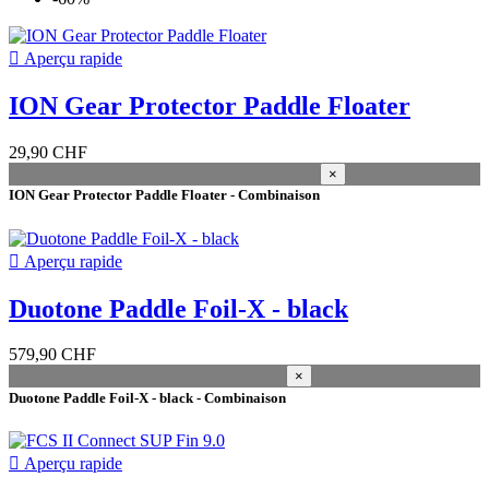
genre

Aperçu rapide
Femmes
2
taille
ION Gear Protector Paddle Floater
10'
4
29,90 CHF
8'
4
×
L
3
ION Gear Protector Paddle Floater - Combinaison
M
2
S
2
XL
2

Aperçu rapide
XS
1
Duotone Paddle Foil-X - black
longueur
10'
1
579,90 CHF
5'10
1
×
500mm
1
Duotone Paddle Foil-X - black - Combinaison
600mm
1
7'2
1
700mm
1

Aperçu rapide
8'
1