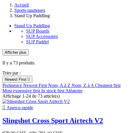
Accueil
Sports nautiques
Stand Up Paddling
Stand Up Paddling
SUP Boards
SUP Accessoires
SUP Paddel
Afficher plus
Filtres:
Effacer les filtres
Il y a 73 produits.
Catégories
Trier par :
SUP Accessoires
23
Newest First

SUP Paddel
7
Pertinence
Newest First
Nom, A à Z
Nom, Z à A
Cheapest first
SUP Boards
4
Most expensive first
In stock first
Aléatoire
Affichage 1-24 de 73 article(s)
Nouveaux Produits

Aperçu rapide
Nouveaux Produits
0
Slingshot Cross Sport Airtech V2
Outlet
Outlet
28