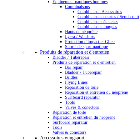
Équipement nautiques hommes
Combinaisons
Combinaison Accessoires
Combinaisons courtes / Semi-court
Combinaisons étanches
Combinaisons longues
Hauts de néoprène
Lycra / Wetshirts
Protection d'impact et Gilets
Shorts de sport nautique
Produits de réparation et d'entretien
Bladder / Tuberepair
Produits de réparation et d'entretien
Bar repair
Bladder / Tuberepair
Bridles
Flying Lines
Réparation de toile
Réparation et entretien du néoprène
Surfboard reparatur
Tools
Valves & conectors
Réparation de toile
Réparation et entretien du néoprène
Surfboard reparatur
Tools
Valves & conectors
Accessoires wingsport