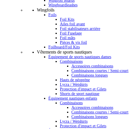
Wingfoil boards
Wingboardleashes
Wingfoils
Foils
Foil Kits
Ailes foil avant
Foil stabilisateurs arrière
Foil Fuselage
Foil mâts
Pièces & vis foil
Foilboard/Foil Kits
Vêtements de sports nautiques
Équipement de sports nautiques dames
Combinaisons
Accessoires combinaisons
Combinaisons courtes / Semi-court
Combinaisons longues
Hauts de néoprène
Lycra / Wetshirts
Protection d'impact et Gilets
Shorts de sport nautique
Équipement nautiques enfants
Combinaisons
Accessoires combinaisons
Combinaisons courtes / Semi-court
Combinaisons longues
Lycra / Wetshirts
Protection d'impact et Gilets