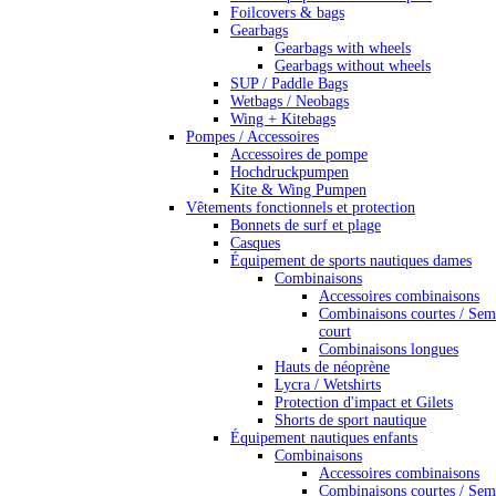
Foilcovers & bags
Gearbags
Gearbags with wheels
Gearbags without wheels
SUP / Paddle Bags
Wetbags / Neobags
Wing + Kitebags
Pompes / Accessoires
Accessoires de pompe
Hochdruckpumpen
Kite & Wing Pumpen
Vêtements fonctionnels et protection
Bonnets de surf et plage
Casques
Équipement de sports nautiques dames
Combinaisons
Accessoires combinaisons
Combinaisons courtes / Sem
court
Combinaisons longues
Hauts de néoprène
Lycra / Wetshirts
Protection d'impact et Gilets
Shorts de sport nautique
Équipement nautiques enfants
Combinaisons
Accessoires combinaisons
Combinaisons courtes / Sem