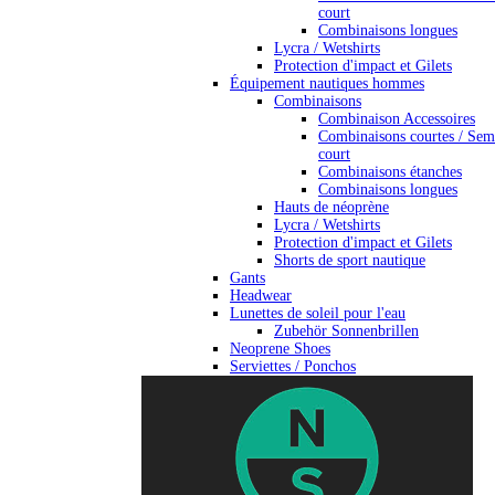
court
Combinaisons longues
Lycra / Wetshirts
Protection d'impact et Gilets
Équipement nautiques hommes
Combinaisons
Combinaison Accessoires
Combinaisons courtes / Sem
court
Combinaisons étanches
Combinaisons longues
Hauts de néoprène
Lycra / Wetshirts
Protection d'impact et Gilets
Shorts de sport nautique
Gants
Headwear
Lunettes de soleil pour l'eau
Zubehör Sonnenbrillen
Neoprene Shoes
Serviettes / Ponchos