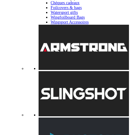
Chèques cadeaux
Foilcovers & bags
Watersport gifts
Wingfoilboard Bags
Wingsport Accessoires