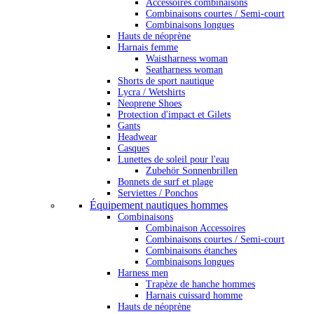
Accessoires combinaisons
Combinaisons courtes / Semi-court
Combinaisons longues
Hauts de néoprène
Harnais femme
Waistharness woman
Seatharness woman
Shorts de sport nautique
Lycra / Wetshirts
Neoprene Shoes
Protection d'impact et Gilets
Gants
Headwear
Casques
Lunettes de soleil pour l'eau
Zubehör Sonnenbrillen
Bonnets de surf et plage
Serviettes / Ponchos
Équipement nautiques hommes
Combinaisons
Combinaison Accessoires
Combinaisons courtes / Semi-court
Combinaisons étanches
Combinaisons longues
Harness men
Trapèze de hanche hommes
Harnais cuissard homme
Hauts de néoprène