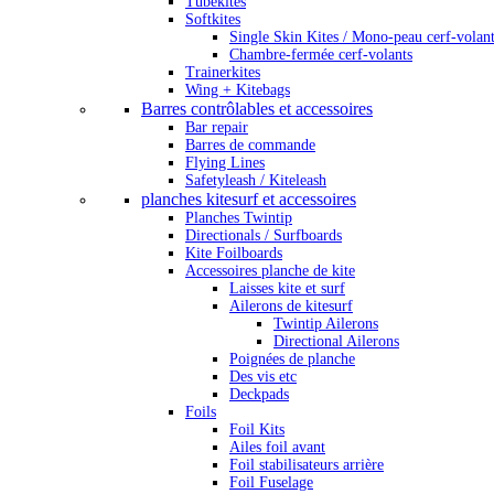
Tubekites
Softkites
Single Skin Kites / Mono-peau cerf-volan
Chambre-fermée cerf-volants
Trainerkites
Wing + Kitebags
Barres contrôlables et accessoires
Bar repair
Barres de commande
Flying Lines
Safetyleash / Kiteleash
planches kitesurf et accessoires
Planches Twintip
Directionals / Surfboards
Kite Foilboards
Accessoires planche de kite
Laisses kite et surf
Ailerons de kitesurf
Twintip Ailerons
Directional Ailerons
Poignées de planche
Des vis etc
Deckpads
Foils
Foil Kits
Ailes foil avant
Foil stabilisateurs arrière
Foil Fuselage