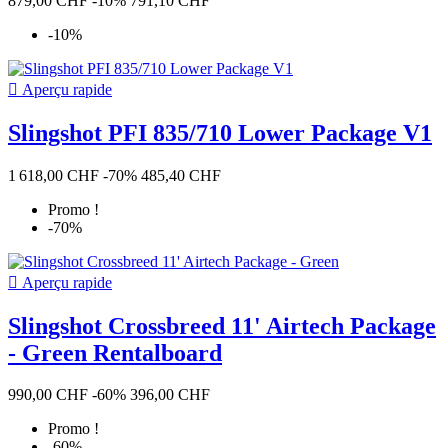
879,00 CHF
-10%
791,10 CHF
Meilleures Ventes
-10%
Meilleures Ventes
20

Aperçu rapide
En stock
Slingshot PFI 835/710 Lower Package V1
En stock
65
Entrepôt
1 618,00 CHF
-70%
485,40 CHF
Kiteshop Silvaplana
35
Promo !
Entrepôt Silvaplana
3
-70%
Entrepôt Wind&Snow
39
Duotone Suisse
29

Aperçu rapide
FOne Europe
1
occasion
Slingshot Crossbreed 11' Airtech Package
- Green Rentalboard
Nouveau
71
Occasion
2
990,00 CHF
-60%
396,00 CHF
Remis à neuf
0
Promo !
Brand
-60%