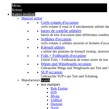
Menu
Retour
Autres produits
Matériel utilisé
Cerfs-volants d'occasion
cerfs-volants d’essai et d’entraînement utilisés dan
barres de contrôle utilisées
barres de kite d'occasion dans différentes conditi
Softkites d'occasion
cerfs-volants à cellules ouvertes et fermées d'occ
Kitesurf utilisés
a utilisé des planches de kitesurf twintip, doirectio
Foils + Foilboards d'occasion
Utilisé Foils + Foilboards de toutes sortes de test 
Wings und Wingboards occasion
Gebrauchte Wings und Wingboards aus Test und
SUP occasion
Gebrauchte SUP's aus Test und Schulung
Manufacteurs
brands
nos marques
Ride Engine
ION
Mystic
SABfoil
Duotone
North