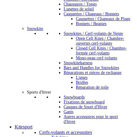
Chaussures / Tongs
Lunettes de soleil
Casquettes / Chapeaus / Bonnets
Casquettes / Chapeaux de Plage
Bonnets / Beanies
Snowkite
Snowkites / Cerf-volants de Neige
Open Cell Kites / Chambre-
ouvertes cerf-volants
Closed Cell Kites / Chambre-
fermée cerf-volants
Mono-peau cerf-volants
Snowkiteharness
Bars and Handles for Snowkites
Réparations et pièces de rechange
Lignes
Bridles
Réparation de toile
Sports d'hiver
Snowboards
Fixations de snowboard
Casques de Sport d'Hiver
Gants
Autres accessoires pour le sport
d'hiver
Kitesport
Cerfs-volants et accessoires