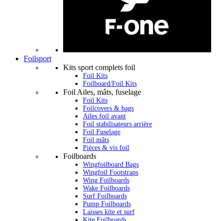
Foilsport
Kits sport complets foil
Foil Kits
Foilboard/Foil Kits
Foil Ailes, mâts, fuselage
Foil Kits
Foilcovers & bags
Ailes foil avant
Foil stabilisateurs arrière
Foil Fuselage
Foil mâts
Pièces & vis foil
Foilboards
Wingfoilboard Bags
Wingfoil Footstraps
Wing Foilboards
Wake Foilboards
Surf Foilboards
Pump Foilboards
Laisses kite et surf
Kite Foilboards