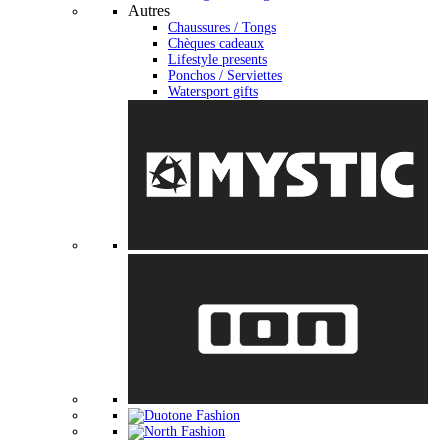
Autres
Chaussures / Tongs
Chèques cadeaux
Lifestyle presents
Ponchos / Serviettes
Watersport gifts