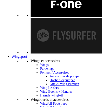
Wingsport
Wings et accesoires
Wings
Parawings
Pompes / Accessoires
Accessoires de pompe
Hochdruckpumpen
Kite & Wing Pumpen
Wing Leashes
Wing Booms + Handles
Harnais wingfoil
Wingboards et accesoires
Wingfoil Footstraps