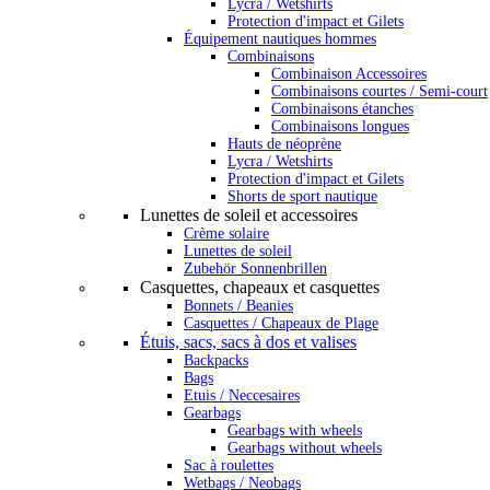
Lycra / Wetshirts
Protection d'impact et Gilets
Équipement nautiques hommes
Combinaisons
Combinaison Accessoires
Combinaisons courtes / Semi-court
Combinaisons étanches
Combinaisons longues
Hauts de néoprène
Lycra / Wetshirts
Protection d'impact et Gilets
Shorts de sport nautique
Lunettes de soleil et accessoires
Crème solaire
Lunettes de soleil
Zubehör Sonnenbrillen
Casquettes, chapeaux et casquettes
Bonnets / Beanies
Casquettes / Chapeaux de Plage
Étuis, sacs, sacs à dos et valises
Backpacks
Bags
Etuis / Neccesaires
Gearbags
Gearbags with wheels
Gearbags without wheels
Sac à roulettes
Wetbags / Neobags