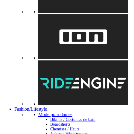
Fashion/Lifestyle
Mode pour dames
Bikinis / Costumes de bain
Boardshorts
Chemises / Hauts
Jackets / Windstoppers