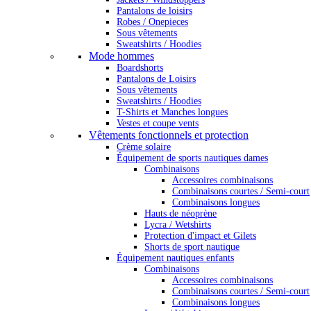
Pantalons de loisirs
Robes / Onepieces
Sous vêtements
Sweatshirts / Hoodies
Mode hommes
Boardshorts
Pantalons de Loisirs
Sous vêtements
Sweatshirts / Hoodies
T-Shirts et Manches longues
Vestes et coupe vents
Vêtements fonctionnels et protection
Crème solaire
Équipement de sports nautiques dames
Combinaisons
Accessoires combinaisons
Combinaisons courtes / Semi-court
Combinaisons longues
Hauts de néoprène
Lycra / Wetshirts
Protection d'impact et Gilets
Shorts de sport nautique
Équipement nautiques enfants
Combinaisons
Accessoires combinaisons
Combinaisons courtes / Semi-court
Combinaisons longues