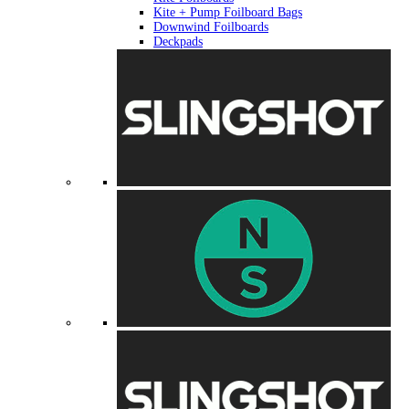
Kite + Pump Foilboard Bags
Downwind Foilboards
Deckpads