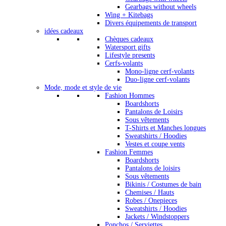
Gearbags without wheels
Wing + Kitebags
Divers équipements de transport
idées cadeaux
Chèques cadeaux
Watersport gifts
Lifestyle presents
Cerfs-volants
Mono-ligne cerf-volants
Duo-ligne cerf-volants
Mode, mode et style de vie
Fashion Hommes
Boardshorts
Pantalons de Loisirs
Sous vêtements
T-Shirts et Manches longues
Sweatshirts / Hoodies
Vestes et coupe vents
Fashion Femmes
Boardshorts
Pantalons de loisirs
Sous vêtements
Bikinis / Costumes de bain
Chemises / Hauts
Robes / Onepieces
Sweatshirts / Hoodies
Jackets / Windstoppers
Ponchos / Serviettes