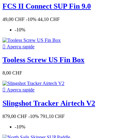
FCS II Connect SUP Fin 9.0
millésime
2023
18
49,00 CHF
-10%
44,10 CHF
2021
10
-10%
2022
7
2020
3
2025
2

Aperçu rapide
2019
2
2016
1
Tooless Screw US Fin Box
2024
1
couleur
8,00 CHF
black
10
blue
2

Aperçu rapide
grey
2
lime
1
Slingshot Tracker Airtech V2
multiple color
1
navy
1
879,00 CHF
-10%
791,10 CHF
red
1
transparent
1
-10%
white
1