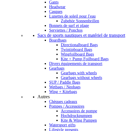
Gants
Headwear
Casques
Lunettes de soleil pour l'eau
Zubehör Sonnenbrillen
Bonnets de surf et plage
Serviettes / Ponchos
Sacs de sports nautiques et matériel de transport
Boardbags
Directionalboard Bags
Twintipboard Bags
Wingfoilboard Bags
Kite + Pump Foilboard Bags
Divers équipements de transport
Gearbags
Gearbags with wheels
Gearbags without wheels
SUP / Paddle Bags
Wetbags / Neobags
Wing + Kitebags
Autres
Chèques cadeaux
Pompes / Accessoires
Accessoires de pompe
Hochdruckpumpen
Kite & Wing Pumpen
Watersport gifts
Lifestyle presents