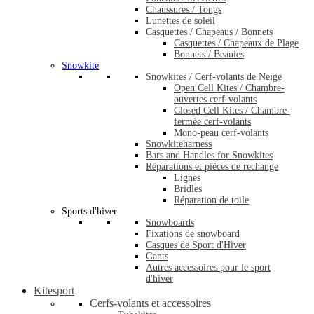
Chaussures / Tongs
Lunettes de soleil
Casquettes / Chapeaus / Bonnets
Casquettes / Chapeaux de Plage
Bonnets / Beanies
Snowkite
Snowkites / Cerf-volants de Neige
Open Cell Kites / Chambre-
ouvertes cerf-volants
Closed Cell Kites / Chambre-
fermée cerf-volants
Mono-peau cerf-volants
Snowkiteharness
Bars and Handles for Snowkites
Réparations et pièces de rechange
Lignes
Bridles
Réparation de toile
Sports d'hiver
Snowboards
Fixations de snowboard
Casques de Sport d'Hiver
Gants
Autres accessoires pour le sport
d'hiver
Kitesport
Cerfs-volants et accessoires