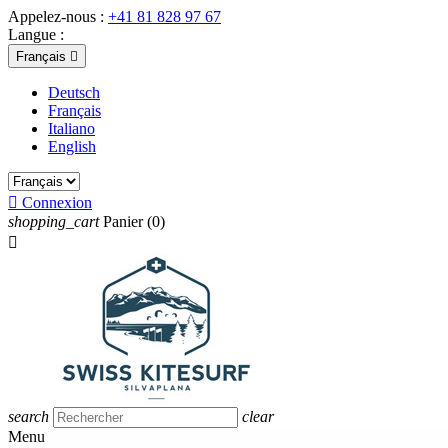
Appelez-nous :
+41 81 828 97 67
Langue :
Français

Deutsch
Français
Italiano
English

Connexion
shopping_cart
Panier
(0)

search
clear
Menu