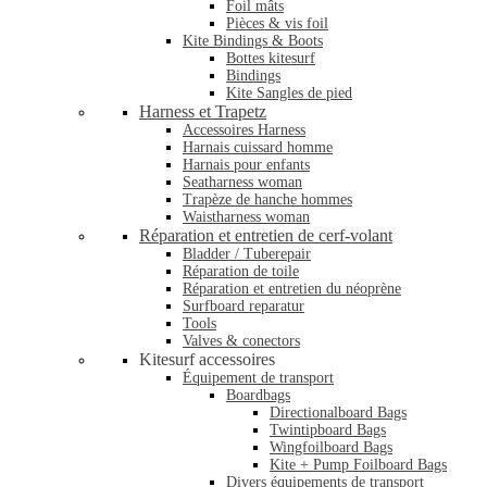
Foil mâts
Pièces & vis foil
Kite Bindings & Boots
Bottes kitesurf
Bindings
Kite Sangles de pied
Harness et Trapetz
Accessoires Harness
Harnais cuissard homme
Harnais pour enfants
Seatharness woman
Trapèze de hanche hommes
Waistharness woman
Réparation et entretien de cerf-volant
Bladder / Tuberepair
Réparation de toile
Réparation et entretien du néoprène
Surfboard reparatur
Tools
Valves & conectors
Kitesurf accessoires
Équipement de transport
Boardbags
Directionalboard Bags
Twintipboard Bags
Wingfoilboard Bags
Kite + Pump Foilboard Bags
Divers équipements de transport