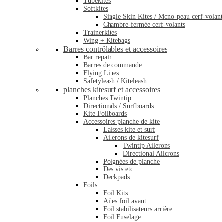
Tubekites
Softkites
Single Skin Kites / Mono-peau cerf-volan
Chambre-fermée cerf-volants
Trainerkites
Wing + Kitebags
Barres contrôlables et accessoires
Bar repair
Barres de commande
Flying Lines
Safetyleash / Kiteleash
planches kitesurf et accessoires
Planches Twintip
Directionals / Surfboards
Kite Foilboards
Accessoires planche de kite
Laisses kite et surf
Ailerons de kitesurf
Twintip Ailerons
Directional Ailerons
Poignées de planche
Des vis etc
Deckpads
Foils
Foil Kits
Ailes foil avant
Foil stabilisateurs arrière
Foil Fuselage