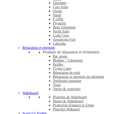
Slingshot
Core Kites
Ozone
Naish
F-ONE
Flysurfer
Bern Unlimited
North Sails
Light Corp
Armstrong Foil
Cabrinha
Réparation et entretien
Produits de réparation et d'entretien
Bar repair
Bladder / Tuberepair
Bridles
Flying Lines
Réparation de toile
Réparation et entretien du néoprène
Surfboard reparatur
Tools
Valves & conectors
Wakeboard
Planches de Wakeboard
Bottes de Wakeboard
Protection d'impact et Gilets
Planches Wakesurf
Stand Up Paddle