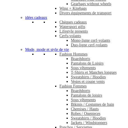
Gearbags without wheels
Wing + Kitebags
Divers équipements de transport
idées cadeaux
Chèques cadeaux
Watersport gifts
Lifestyle presents
Cerfs-volants
Mono-ligne cerf-volants
Duo-ligne cerf-volants
Mode, mode et style de vie
Fashion Hommes
Boardshorts
Pantalons de Loisirs
Sous vêtements
T-Shirts et Manches longues
Sweatshirts / Hoodies
Vestes et coupe vents
Fashion Femmes
Boardshorts
Pantalons de loisirs
Sous vêtements
Bikinis / Costumes de bain
Chemises / Hauts
Robes / Onepieces
Sweatshirts / Hoodies
Jackets / Windstoppers
Ponchos / Serviettes