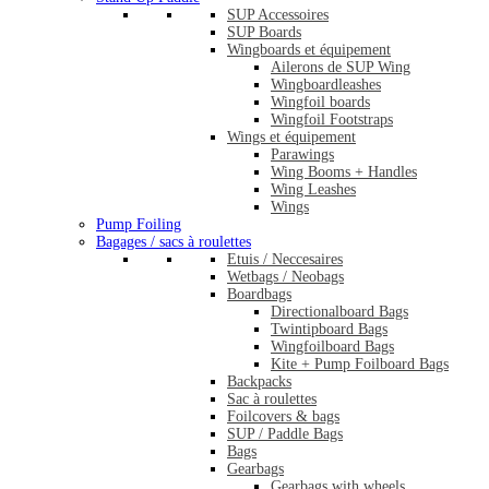
SUP Accessoires
SUP Boards
Wingboards et équipement
Ailerons de SUP Wing
Wingboardleashes
Wingfoil boards
Wingfoil Footstraps
Wings et équipement
Parawings
Wing Booms + Handles
Wing Leashes
Wings
Pump Foiling
Bagages / sacs à roulettes
Etuis / Neccesaires
Wetbags / Neobags
Boardbags
Directionalboard Bags
Twintipboard Bags
Wingfoilboard Bags
Kite + Pump Foilboard Bags
Backpacks
Sac à roulettes
Foilcovers & bags
SUP / Paddle Bags
Bags
Gearbags
Gearbags with wheels