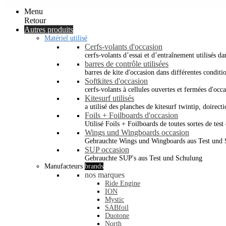
Menu
Retour
Autres produits
Matériel utilisé
Cerfs-volants d'occasion
cerfs-volants d’essai et d’entraînement utilisés dan
barres de contrôle utilisées
barres de kite d'occasion dans différentes conditi
Softkites d'occasion
cerfs-volants à cellules ouvertes et fermées d'occ
Kitesurf utilisés
a utilisé des planches de kitesurf twintip, doirectio
Foils + Foilboards d'occasion
Utilisé Foils + Foilboards de toutes sortes de test 
Wings und Wingboards occasion
Gebrauchte Wings und Wingboards aus Test und
SUP occasion
Gebrauchte SUP's aus Test und Schulung
Manufacteurs
brands
nos marques
Ride Engine
ION
Mystic
SABfoil
Duotone
North