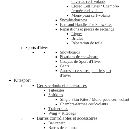
ouvertes cerf-volants
Closed Cell Kites / Chambre-
fermée cerf-volants
Mono-peau cerf-volants
Snowkiteharness
Bars and Handles for Snowkites
Réparations et pièces de rechange
Lignes
Bridles
Réparation de toile
Sports d'hiver
Snowboards
Fixations de snowboard
Casques de Sport d'Hiver
Gants
Autres accessoires pour le sport
d'hiver
Kitesport
Cerfs-volants et accessoires
Tubekites
Softkites
Single Skin Kites / Mono-peau cerf-volan
Chambre-fermée cerf-volants
Trainerkites
Wing + Kitebags
Barres contrôlables et accessoires
Bar repair
Barres de commande