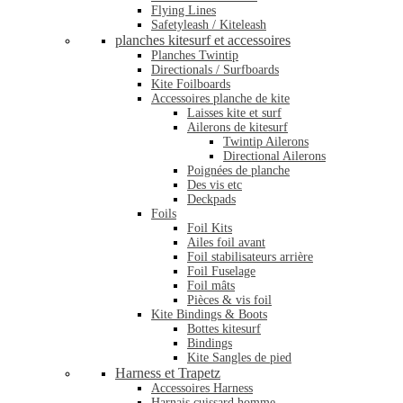
Flying Lines
Safetyleash / Kiteleash
planches kitesurf et accessoires
Planches Twintip
Directionals / Surfboards
Kite Foilboards
Accessoires planche de kite
Laisses kite et surf
Ailerons de kitesurf
Twintip Ailerons
Directional Ailerons
Poignées de planche
Des vis etc
Deckpads
Foils
Foil Kits
Ailes foil avant
Foil stabilisateurs arrière
Foil Fuselage
Foil mâts
Pièces & vis foil
Kite Bindings & Boots
Bottes kitesurf
Bindings
Kite Sangles de pied
Harness et Trapetz
Accessoires Harness
Harnais cuissard homme