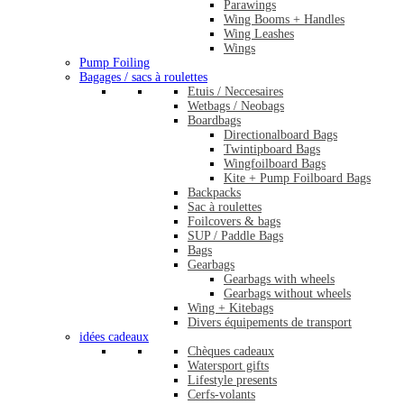
Parawings
Wing Booms + Handles
Wing Leashes
Wings
Pump Foiling
Bagages / sacs à roulettes
Etuis / Neccesaires
Wetbags / Neobags
Boardbags
Directionalboard Bags
Twintipboard Bags
Wingfoilboard Bags
Kite + Pump Foilboard Bags
Backpacks
Sac à roulettes
Foilcovers & bags
SUP / Paddle Bags
Bags
Gearbags
Gearbags with wheels
Gearbags without wheels
Wing + Kitebags
Divers équipements de transport
idées cadeaux
Chèques cadeaux
Watersport gifts
Lifestyle presents
Cerfs-volants