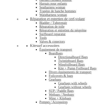
Harnais pour enfants
Seatharness woman
Trapèze de hanche hommes
Waistharness woman
Réparation et entretien de cerf-volant
Bladder / Tuberepair
Réparation de toile
Réparation et entretien du néoprène
Surfboard reparatur
Tools
Valves & conectors
Kitesurf accessoires
Équipement de transport
Boardbags
Directionalboard Bags
Twintipboard Bags
Wingfoilboard Bags
Kite + Pump Foilboard Bags
Divers équipements de transport
Foilcovers & bags
Gearbags
Gearbags with wheels
Gearbags without wheels
SUP / Paddle Bags
Wetbags / Neobags
Wing + Kitebags
Pompes / Accessoires