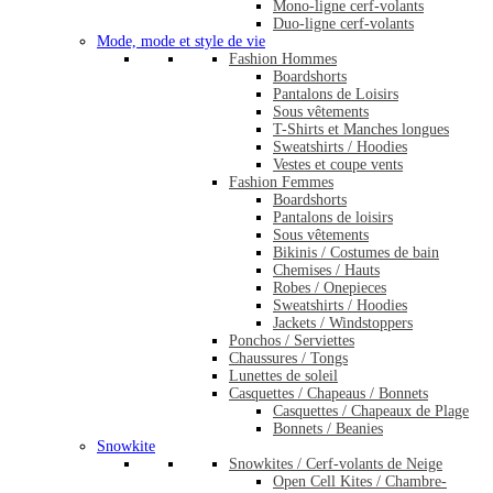
Mono-ligne cerf-volants
Duo-ligne cerf-volants
Mode, mode et style de vie
Fashion Hommes
Boardshorts
Pantalons de Loisirs
Sous vêtements
T-Shirts et Manches longues
Sweatshirts / Hoodies
Vestes et coupe vents
Fashion Femmes
Boardshorts
Pantalons de loisirs
Sous vêtements
Bikinis / Costumes de bain
Chemises / Hauts
Robes / Onepieces
Sweatshirts / Hoodies
Jackets / Windstoppers
Ponchos / Serviettes
Chaussures / Tongs
Lunettes de soleil
Casquettes / Chapeaus / Bonnets
Casquettes / Chapeaux de Plage
Bonnets / Beanies
Snowkite
Snowkites / Cerf-volants de Neige
Open Cell Kites / Chambre-