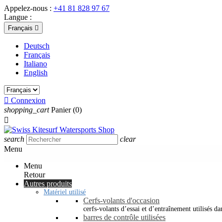
Appelez-nous :
+41 81 828 97 67
Langue :
Français

Deutsch
Français
Italiano
English

Connexion
shopping_cart
Panier
(0)

search
clear
Menu
Menu
Retour
Autres produits
Matériel utilisé
Cerfs-volants d'occasion
cerfs-volants d’essai et d’entraînement utilisés dan
barres de contrôle utilisées