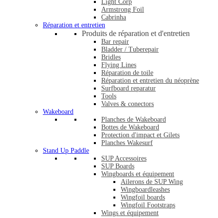
Light Corp
Armstrong Foil
Cabrinha
Réparation et entretien
Produits de réparation et d'entretien
Bar repair
Bladder / Tuberepair
Bridles
Flying Lines
Réparation de toile
Réparation et entretien du néoprène
Surfboard reparatur
Tools
Valves & conectors
Wakeboard
Planches de Wakeboard
Bottes de Wakeboard
Protection d'impact et Gilets
Planches Wakesurf
Stand Up Paddle
SUP Accessoires
SUP Boards
Wingboards et équipement
Ailerons de SUP Wing
Wingboardleashes
Wingfoil boards
Wingfoil Footstraps
Wings et équipement