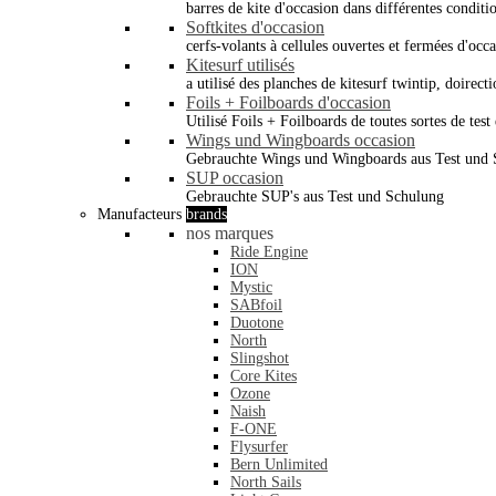
barres de kite d'occasion dans différentes conditi
Softkites d'occasion
cerfs-volants à cellules ouvertes et fermées d'occ
Kitesurf utilisés
a utilisé des planches de kitesurf twintip, doirectio
Foils + Foilboards d'occasion
Utilisé Foils + Foilboards de toutes sortes de test 
Wings und Wingboards occasion
Gebrauchte Wings und Wingboards aus Test und
SUP occasion
Gebrauchte SUP's aus Test und Schulung
Manufacteurs
brands
nos marques
Ride Engine
ION
Mystic
SABfoil
Duotone
North
Slingshot
Core Kites
Ozone
Naish
F-ONE
Flysurfer
Bern Unlimited
North Sails