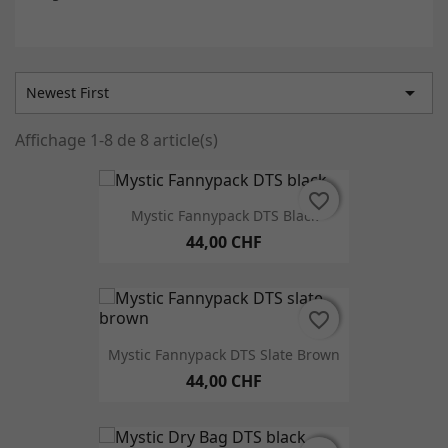

Newest First
Affichage 1-8 de 8 article(s)
favorite_border
favorite_border
Mystic Fannypack DTS Black
44,00 CHF
favorite_border
favorite_border
Mystic Fannypack DTS Slate Brown
44,00 CHF