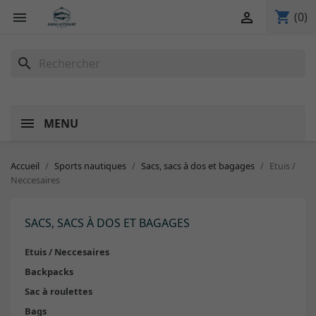
shopping_cart


(0)
search
MENU
Accueil
Sports nautiques
Sacs, sacs à dos et bagages
Etuis /
Neccesaires
SACS, SACS À DOS ET BAGAGES
Etuis / Neccesaires
Backpacks
Sac à roulettes
Bags