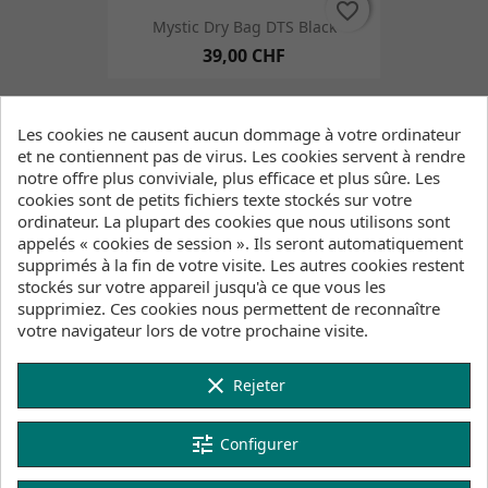
favorite_border
favorite_border
Mystic Dry Bag DTS Black
39,00 CHF
Les cookies ne causent aucun dommage à votre ordinateur
favorite_border
favorite_border
et ne contiennent pas de virus. Les cookies servent à rendre
notre offre plus conviviale, plus efficace et plus sûre. Les
Mystic Dry Bag DTS Slate Brown
cookies sont de petits fichiers texte stockés sur votre
39,00 CHF
ordinateur. La plupart des cookies que nous utilisons sont
appelés « cookies de session ». Ils seront automatiquement
supprimés à la fin de votre visite. Les autres cookies restent
FILTRER
stockés sur votre appareil jusqu'à ce que vous les
favorite_border
favorite_border
Mystic Dry Pocket DTS Fidlock
supprimiez. Ces cookies nous permettent de reconnaître
votre navigateur lors de votre prochaine visite.
38,00 CHF
clear
Rejeter
favorite_border
favorite_border
tune
Configurer
Mystic Cable Sleeve
25,00 CHF