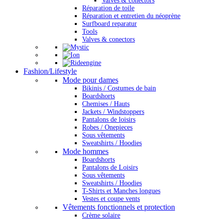
Valves & conectors
Réparation de toile
Réparation et entretien du néoprène
Surfboard reparatur
Tools
Valves & conectors
Fashion/Lifestyle
Mode pour dames
Bikinis / Costumes de bain
Boardshorts
Chemises / Hauts
Jackets / Windstoppers
Pantalons de loisirs
Robes / Onepieces
Sous vêtements
Sweatshirts / Hoodies
Mode hommes
Boardshorts
Pantalons de Loisirs
Sous vêtements
Sweatshirts / Hoodies
T-Shirts et Manches longues
Vestes et coupe vents
Vêtements fonctionnels et protection
Crème solaire