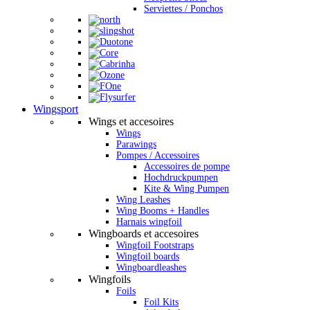
Serviettes / Ponchos
Wingsport
Wings et accesoires
Wings
Parawings
Pompes / Accessoires
Accessoires de pompe
Hochdruckpumpen
Kite & Wing Pumpen
Wing Leashes
Wing Booms + Handles
Harnais wingfoil
Wingboards et accesoires
Wingfoil Footstraps
Wingfoil boards
Wingboardleashes
Wingfoils
Foils
Foil Kits