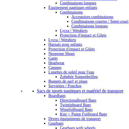
Combinaisons longues
Équipement nautiques enfants
Combinaisons
Accessoires combinaisons
Combinaisons courtes / Semi-court
Combinaisons longues
Lycra / Wetshirts
Protection d'impact et Gilets
Lycra / Wetshirts
Harnais pour enfants
Protection d'impact et Gilets
Neoprene Shoes
Gants
Headwear
Casques
Lunettes de soleil pour l'eau
Zubehör Sonnenbrillen
Bonnets de surf et plage
Serviettes / Ponchos
Sacs de sports nautiques et matériel de transport
Boardbags
Directionalboard Bags
Twintipboard Bags
Wingfoilboard Bags
Kite + Pump Foilboard Bags
Divers équipements de transport
Gearbags
Gearbags with wheels