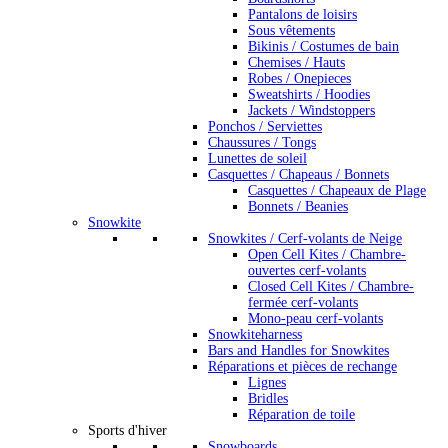
Pantalons de loisirs
Sous vêtements
Bikinis / Costumes de bain
Chemises / Hauts
Robes / Onepieces
Sweatshirts / Hoodies
Jackets / Windstoppers
Ponchos / Serviettes
Chaussures / Tongs
Lunettes de soleil
Casquettes / Chapeaus / Bonnets
Casquettes / Chapeaux de Plage
Bonnets / Beanies
Snowkite
Snowkites / Cerf-volants de Neige
Open Cell Kites / Chambre-
ouvertes cerf-volants
Closed Cell Kites / Chambre-
fermée cerf-volants
Mono-peau cerf-volants
Snowkiteharness
Bars and Handles for Snowkites
Réparations et pièces de rechange
Lignes
Bridles
Réparation de toile
Sports d'hiver
Snowboards