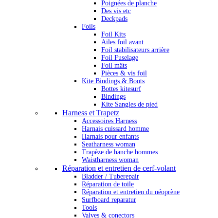
Poignées de planche
Des vis etc
Deckpads
Foils
Foil Kits
Ailes foil avant
Foil stabilisateurs arrière
Foil Fuselage
Foil mâts
Pièces & vis foil
Kite Bindings & Boots
Bottes kitesurf
Bindings
Kite Sangles de pied
Harness et Trapetz
Accessoires Harness
Harnais cuissard homme
Harnais pour enfants
Seatharness woman
Trapèze de hanche hommes
Waistharness woman
Réparation et entretien de cerf-volant
Bladder / Tuberepair
Réparation de toile
Réparation et entretien du néoprène
Surfboard reparatur
Tools
Valves & conectors