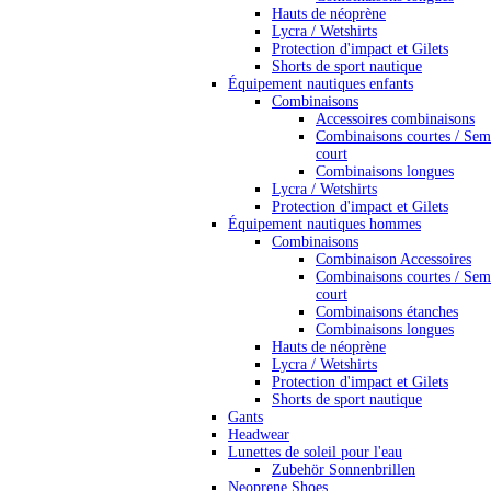
Hauts de néoprène
Lycra / Wetshirts
Protection d'impact et Gilets
Shorts de sport nautique
Équipement nautiques enfants
Combinaisons
Accessoires combinaisons
Combinaisons courtes / Sem
court
Combinaisons longues
Lycra / Wetshirts
Protection d'impact et Gilets
Équipement nautiques hommes
Combinaisons
Combinaison Accessoires
Combinaisons courtes / Sem
court
Combinaisons étanches
Combinaisons longues
Hauts de néoprène
Lycra / Wetshirts
Protection d'impact et Gilets
Shorts de sport nautique
Gants
Headwear
Lunettes de soleil pour l'eau
Zubehör Sonnenbrillen
Neoprene Shoes