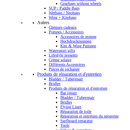
Gearbags without wheels
SUP / Paddle Bags
Wetbags / Neobags
Wing + Kitebags
Autres
Chèques cadeaux
Pompes / Accessoires
Accessoires de pompe
Hochdruckpumpen
Kite & Wing Pumpen
Watersport gifts
Lifestyle presents
Crème solaire
Différents Accessoires
Pièces de rechange
Produits de réparation et d'entretien
Bladder / Tuberepair
Bridles
Produits de réparation et d'entretien
Bar repair
Bladder / Tuberepair
Bridles
Flying Lines
Réparation de toile
Réparation et entretien du néoprène
Surfboard reparatur
Tools