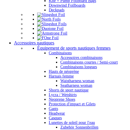
Kite + Pump Foilboard Bags
Downwind Foilboards
Deckpads
Accessoires nautiques
Équipement de sports nautiques femmes
Combinaisons
Accessoires combinaisons
Combinaisons courtes / Semi-court
Combinaisons longues
Hauts de néoprène
Harnais femme
Waistharness woman
Seatharness woman
Shorts de sport nautique
Lycra / Wetshirts
Neoprene Shoes
Protection d'impact et Gilets
Gants
Headwear
Casques
Lunettes de soleil pour l'eau
Zubehör Sonnenbrillen