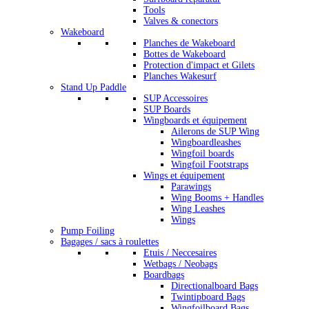
Tools
Valves & conectors
Wakeboard
Planches de Wakeboard
Bottes de Wakeboard
Protection d'impact et Gilets
Planches Wakesurf
Stand Up Paddle
SUP Accessoires
SUP Boards
Wingboards et équipement
Ailerons de SUP Wing
Wingboardleashes
Wingfoil boards
Wingfoil Footstraps
Wings et équipement
Parawings
Wing Booms + Handles
Wing Leashes
Wings
Pump Foiling
Bagages / sacs à roulettes
Etuis / Neccesaires
Wetbags / Neobags
Boardbags
Directionalboard Bags
Twintipboard Bags
Wingfoilboard Bags