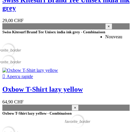
grey
29,00 CHF
×
Swiss Kitesurf Brand Tee Unisex india ink grey - Combinaison
Nouveau
vorite_border
vorite_border

Aperçu rapide
Oxbow T-Shirt lazy yellow
64,90 CHF
×
Oxbow T-Shirt lazy yellow - Combinaison
favorite_border