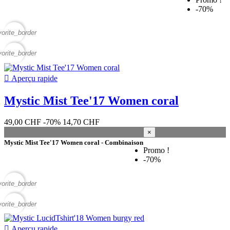
-70%
vorite_border
vorite_border

Aperçu rapide
Mystic Mist Tee'17 Women coral
49,00 CHF
-70%
14,70 CHF
×
Mystic Mist Tee'17 Women coral - Combinaison
Promo !
-70%
vorite_border
vorite_border

Aperçu rapide