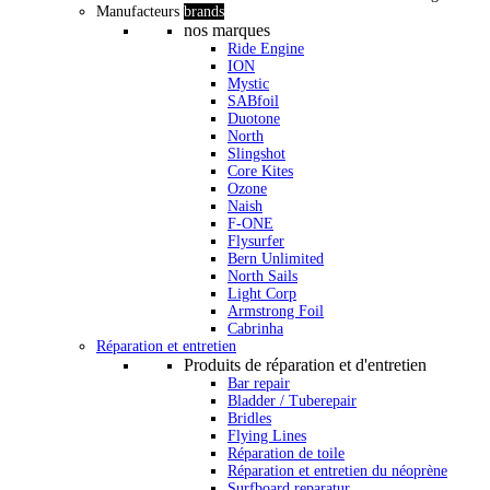
Manufacteurs
brands
nos marques
Ride Engine
ION
Mystic
SABfoil
Duotone
North
Slingshot
Core Kites
Ozone
Naish
F-ONE
Flysurfer
Bern Unlimited
North Sails
Light Corp
Armstrong Foil
Cabrinha
Réparation et entretien
Produits de réparation et d'entretien
Bar repair
Bladder / Tuberepair
Bridles
Flying Lines
Réparation de toile
Réparation et entretien du néoprène
Surfboard reparatur