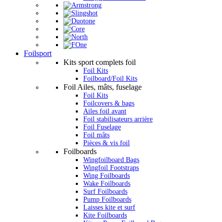
Foilsport
Kits sport complets foil
Foil Kits
Foilboard/Foil Kits
Foil Ailes, mâts, fuselage
Foil Kits
Foilcovers & bags
Ailes foil avant
Foil stabilisateurs arrière
Foil Fuselage
Foil mâts
Pièces & vis foil
Foilboards
Wingfoilboard Bags
Wingfoil Footstraps
Wing Foilboards
Wake Foilboards
Surf Foilboards
Pump Foilboards
Laisses kite et surf
Kite Foilboards