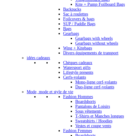
Kite + Pump Foilboard Bags
Backpacks
Sac à roulettes
Foilcovers & bags
SUP / Paddle Bags
Bags
Gearbags
Gearbags with wheels
Gearbags without wheels
Wing + Kitebags
Divers équipements de transport
idées cadeaux
Chèques cadeaux
Watersport gifts
Lifestyle presents
Cerfs-volants
Mono-ligne cerf-volants
Duo-ligne cerf-volants
Mode, mode et style de vie
Fashion Hommes
Boardshorts
Pantalons de Loisirs
Sous vêtements
T-Shirts et Manches longues
Sweatshirts / Hoodies
Vestes et coupe vents
Fashion Femmes
Boardshorts