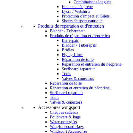
Combinaisons longues
Hauts de néoprène
Lycra / Wetshirts
Protection d'impact et Gilets
Shorts de sport nautique
Produits de réparation et d'entretien
Bladder / Tuberepair
Produits de réparation et d'entretien
Bar repair
Bladder / Tuberepair
Bridles
Flying Lines
Réparation de toile
Réparation et entretien du néoprène
Surfboard reparatur
Tools
Valves & conectors
Réparation de toile
Réparation et entretien du néoprène
Surfboard reparatur
Tools
Valves & conectors
Accessoires wingsport
Chèques cadeaux
Foilcovers & bags
Watersport gifts
Wingfoilboard Bags
Wingsport Accessoires