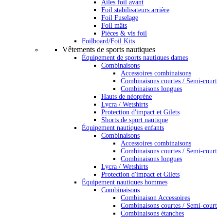
Ailes foil avant
Foil stabilisateurs arrière
Foil Fuselage
Foil mâts
Pièces & vis foil
Foilboard/Foil Kits
Vêtements de sports nautiques
Équipement de sports nautiques dames
Combinaisons
Accessoires combinaisons
Combinaisons courtes / Semi-court
Combinaisons longues
Hauts de néoprène
Lycra / Wetshirts
Protection d'impact et Gilets
Shorts de sport nautique
Équipement nautiques enfants
Combinaisons
Accessoires combinaisons
Combinaisons courtes / Semi-court
Combinaisons longues
Lycra / Wetshirts
Protection d'impact et Gilets
Équipement nautiques hommes
Combinaisons
Combinaison Accessoires
Combinaisons courtes / Semi-court
Combinaisons étanches