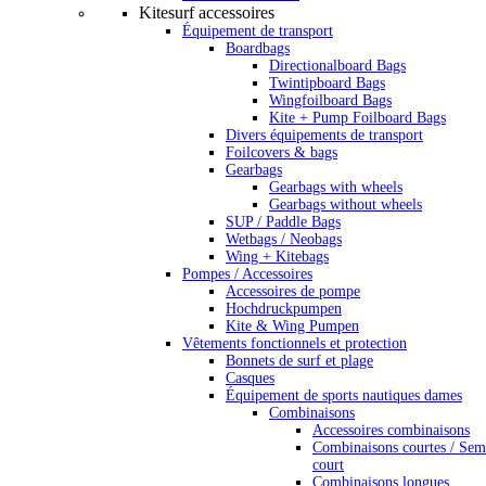
Kitesurf accessoires
Équipement de transport
Boardbags
Directionalboard Bags
Twintipboard Bags
Wingfoilboard Bags
Kite + Pump Foilboard Bags
Divers équipements de transport
Foilcovers & bags
Gearbags
Gearbags with wheels
Gearbags without wheels
SUP / Paddle Bags
Wetbags / Neobags
Wing + Kitebags
Pompes / Accessoires
Accessoires de pompe
Hochdruckpumpen
Kite & Wing Pumpen
Vêtements fonctionnels et protection
Bonnets de surf et plage
Casques
Équipement de sports nautiques dames
Combinaisons
Accessoires combinaisons
Combinaisons courtes / Sem
court
Combinaisons longues