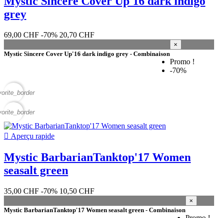
Mystic Sincere Cover Up'16 dark indigo
grey
69,00 CHF
-70%
20,70 CHF
×
Mystic Sincere Cover Up'16 dark indigo grey - Combinaison
Promo !
-70%
vorite_border
vorite_border

Aperçu rapide
Mystic BarbarianTanktop'17 Women
seasalt green
35,00 CHF
-70%
10,50 CHF
×
Mystic BarbarianTanktop'17 Women seasalt green - Combinaison
Promo !