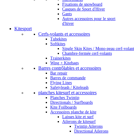
Fixations de snowboard
Casques de Sport d'Hiver
Gants
Autres accessoires pour le sport
d'hiver
Kitesport
Cerfs-volants et accessoires
Tubekites
Softkites
Single Skin Kites / Mono-peau cerf-volan
Chambre-fermée cerf-volants
Trainerkites
Wing + Kitebags
Barres contrôlables et accessoires
Bar repair
Barres de commande
Flying Lines
Safetyleash / Kiteleash
planches kitesurf et accessoires
Planches Twintip
Directionals / Surfboards
Kite Foilboards
Accessoires planche de kite
Laisses kite et surf
Ailerons de kitesurf
Twintip Ailerons
Directional Ailerons