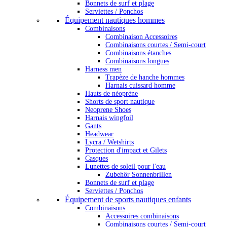
Bonnets de surf et plage
Serviettes / Ponchos
Équipement nautiques hommes
Combinaisons
Combinaison Accessoires
Combinaisons courtes / Semi-court
Combinaisons étanches
Combinaisons longues
Harness men
Trapèze de hanche hommes
Harnais cuissard homme
Hauts de néoprène
Shorts de sport nautique
Neoprene Shoes
Harnais wingfoil
Gants
Headwear
Lycra / Wetshirts
Protection d'impact et Gilets
Casques
Lunettes de soleil pour l'eau
Zubehör Sonnenbrillen
Bonnets de surf et plage
Serviettes / Ponchos
Équipement de sports nautiques enfants
Combinaisons
Accessoires combinaisons
Combinaisons courtes / Semi-court