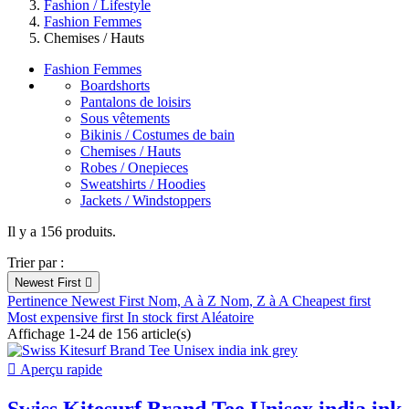
Fashion / Lifestyle
Fashion Femmes
Chemises / Hauts
Fashion Femmes
Boardshorts
Pantalons de loisirs
Sous vêtements
Bikinis / Costumes de bain
Chemises / Hauts
Robes / Onepieces
Sweatshirts / Hoodies
Jackets / Windstoppers
Il y a 156 produits.
Trier par :
Newest First

Pertinence
Newest First
Nom, A à Z
Nom, Z à A
Cheapest first
Most expensive first
In stock first
Aléatoire
Affichage 1-24 de 156 article(s)

Aperçu rapide
Swiss Kitesurf Brand Tee Unisex india ink