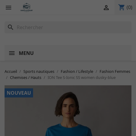
shopping_cart


(0)
search
MENU
Accueil
Sports nautiques
Fashion / Lifestyle
Fashion Femmes
Chemises / Hauts
ION Tee S-Ionic SS women dusky-blue
NOUVEAU