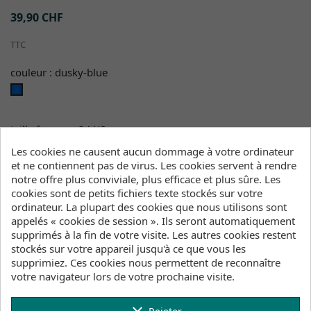
39,90 CHF
TTC
couleur : dusky-blue
dusky-
blue
taille femme : 34 XS
Les cookies ne causent aucun dommage à votre ordinateur
et ne contiennent pas de virus. Les cookies servent à rendre
notre offre plus conviviale, plus efficace et plus sûre. Les
Quantité
cookies sont de petits fichiers texte stockés sur votre
ordinateur. La plupart des cookies que nous utilisons sont

favorite_border
AJOUTER AU PANIER
appelés « cookies de session ». Ils seront automatiquement
supprimés à la fin de votre visite. Les autres cookies restent

Nous livrons de stock
stockés sur votre appareil jusqu'à ce que vous les
supprimiez. Ces cookies nous permettent de reconnaître
votre navigateur lors de votre prochaine visite.
Entrepôts (Stock, Délais de livraison)