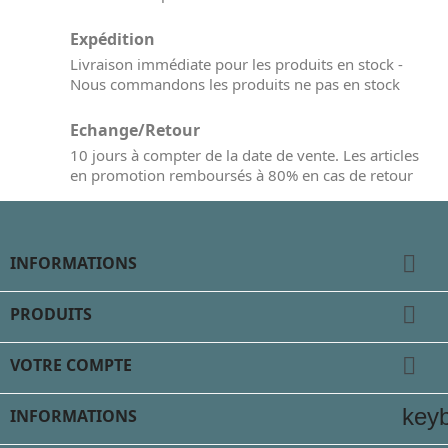
Expédition
Livraison immédiate pour les produits en stock -
Nous commandons les produits ne pas en stock
Echange/Retour
10 jours à compter de la date de vente. Les articles
en promotion remboursés à 80% en cas de retour

INFORMATIONS

PRODUITS

VOTRE COMPTE
key
INFORMATIONS