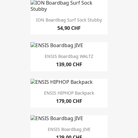
11'6
1
12'6
1
ION Boardbag Surf Sock Stubby
135cm
2
137cm
1
54,90 CHF
138cm
2
139cm
1
142cm
1
ENSIS Boardbag WALTZ
143cm
1
139,00 CHF
144cm
2
145cm
2
152cm
1
153cm
2
ENSIS HIPHOP Backpack
155cm
1
179,00 CHF
Prix
couleur
ENSIS Boardbag JIVE
129,00 CHF