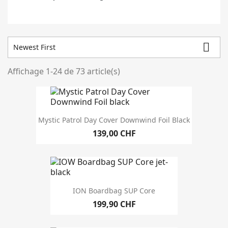

Newest First
Affichage 1-24 de 73 article(s)
Catégories
Closeout
24
En stock
66
Mystic Patrol Day Cover Downwind Foil Black
139,00 CHF
Entrepôt
Brand
ION Boardbag SUP Core
longueur
199,90 CHF
10'
2
10'6
1