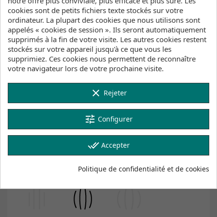
notre offre plus conviviale, plus efficace et plus sûre. Les
cookies sont de petits fichiers texte stockés sur votre
ordinateur. La plupart des cookies que nous utilisons sont
appelés « cookies de session ». Ils seront automatiquement
Description
Détails du produit
supprimés à la fin de votre visite. Les autres cookies restent
stockés sur votre appareil jusqu'à ce que vous les
Inventaire
supprimiez. Ces cookies nous permettent de reconnaître
votre navigateur lors de votre prochaine visite.
Le t‑shirt Graphic pour femme apporte une
vibe fraîche et déjà vécue, idéale autant pour
clear
Rejeter
les sorties bord de mer que pour la ville. En
coton 100 % biologique, il est léger et agréable
contre la peau. Son effet délavé subtil lui
tune
Configurer
donne un style détendu dès le premier jour,
tandis que le petit print en relief sur la poitrine
garde l’avant simple et propre.
done_all
Accepter
Matériaux
100% Coton (bio)
Politique de confidentialité et de cookies
Fit Guide