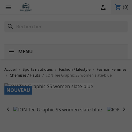
shopping_cart


(0)
search
MENU
Accueil
Sports nautiques
Fashion / Lifestyle
Fashion Femmes
Chemises / Hauts
ION Tee Graphic SS women slate-blue
NOUVEAU

