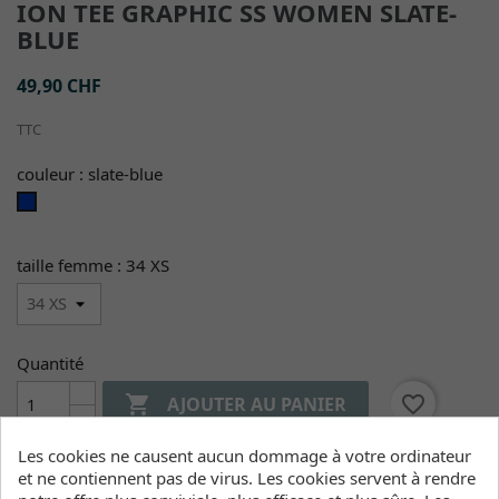
ION TEE GRAPHIC SS WOMEN SLATE-
BLUE
49,90 CHF
TTC
couleur : slate-blue
slate-
blue
taille femme : 34 XS
Quantité

favorite_border
AJOUTER AU PANIER

Rupture de stock
Les cookies ne causent aucun dommage à votre ordinateur
et ne contiennent pas de virus. Les cookies servent à rendre
Cliquez ici pour voir l'inventaire des produits