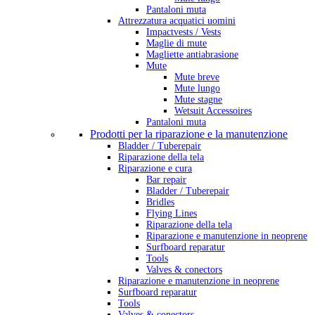
Pantaloni muta
Attrezzatura acquatici uomini
Impactvests / Vests
Maglie di mute
Magliette antiabrasione
Mute
Mute breve
Mute lungo
Mute stagne
Wetsuit Accessoires
Pantaloni muta
Prodotti per la riparazione e la manutenzione
Bladder / Tuberepair
Riparazione della tela
Riparazione e cura
Bar repair
Bladder / Tuberepair
Bridles
Flying Lines
Riparazione della tela
Riparazione e manutenzione in neoprene
Surfboard reparatur
Tools
Valves & conectors
Riparazione e manutenzione in neoprene
Surfboard reparatur
Tools
Valves & conectors