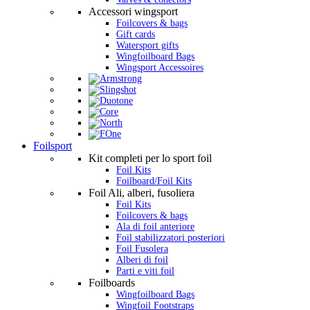
Accessori wingsport
Foilcovers & bags
Gift cards
Watersport gifts
Wingfoilboard Bags
Wingsport Accessoires
Foilsport
Kit completi per lo sport foil
Foil Kits
Foilboard/Foil Kits
Foil Ali, alberi, fusoliera
Foil Kits
Foilcovers & bags
Ala di foil anteriore
Foil stabilizzatori posteriori
Foil Fusolera
Alberi di foil
Parti e viti foil
Foilboards
Wingfoilboard Bags
Wingfoil Footstraps