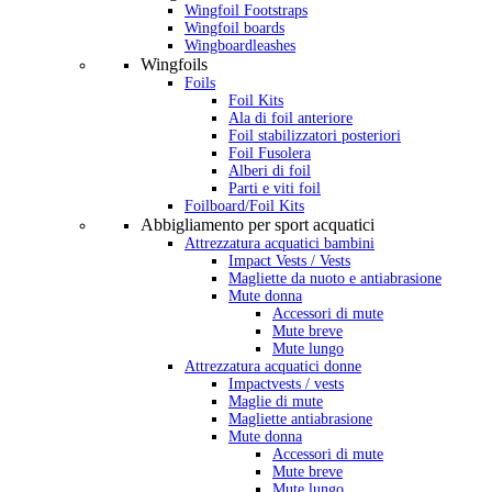
Wingfoil Footstraps
Wingfoil boards
Wingboardleashes
Wingfoils
Foils
Foil Kits
Ala di foil anteriore
Foil stabilizzatori posteriori
Foil Fusolera
Alberi di foil
Parti e viti foil
Foilboard/Foil Kits
Abbigliamento per sport acquatici
Attrezzatura acquatici bambini
Impact Vests / Vests
Magliette da nuoto e antiabrasione
Mute donna
Accessori di mute
Mute breve
Mute lungo
Attrezzatura acquatici donne
Impactvests / vests
Maglie di mute
Magliette antiabrasione
Mute donna
Accessori di mute
Mute breve
Mute lungo