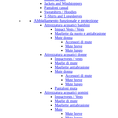
Jackets and Windstoppers
Pantaloni casual
Sweatshirts / Hoodies
T-Shirts and Longsleeves
Abbigliamento funzionale e protezione
Attrezzatura acquatici bambini
Impact Vests / Vests
Magliette da nuoto e antiabrasione
Mute donna
Accessori di mute
Mute breve
Mute lungo
Attrezzatura acquatici donne
Impactvests / vests
Maglie di mute
Magliette antiabrasione
Mute donna
Accessori di mute
Mute breve
Mute lungo
Pantaloni muta
Attrezzatura acquatici uomini
Impactvests / Vests
Maglie di mute
Magliette antiabrasione
Mute
Mute breve
Mute lungo