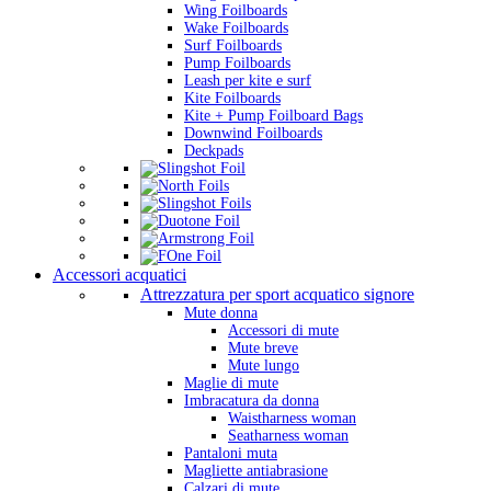
Wing Foilboards
Wake Foilboards
Surf Foilboards
Pump Foilboards
Leash per kite e surf
Kite Foilboards
Kite + Pump Foilboard Bags
Downwind Foilboards
Deckpads
Accessori acquatici
Attrezzatura per sport acquatico signore
Mute donna
Accessori di mute
Mute breve
Mute lungo
Maglie di mute
Imbracatura da donna
Waistharness woman
Seatharness woman
Pantaloni muta
Magliette antiabrasione
Calzari di mute