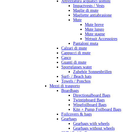
Attrezzatura acquatici uomini
Impactvests / Vests
Maglie di mute
Magliette antiabrasione
Mute
Mute breve
Mute lungo
Mute stagne
Wetsuit Accessoires
Pantaloni muta
Calzari di mute
Cappucci di mute
Casco
Guanti di mute
Sportglasses water
Zubehör Sonnenbrillen
Surf- / Beach hats
Towels / Ponchos
Mezzi di trasporto
Boardbags
Directionalboard Bags
Twintipboard Bags
Wingfoilboard Bags
Kite + Pump Foilboard Bags
Foilcovers & bags
Gearbags
Gearbags with wheels
Gearbags without wheels