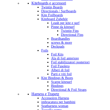
Kiteboards e accessori
Twintip Boards
Directionals / Surfboards
Kite Foilboards
Kiteboard Zubehör
Leash per kite e surf
Pinne da kitesurf
Twintip Fins
Directional Fins
Boardhandles
screws & more
Deckpads
Foils
Foil Kits
Ala di foil anteriore
Foil stabilizzatori posteriori
Foil Fusolera
Alberi di foil
Parti e viti foil
Kite Bindings & Boots
Scarpe kitesurf
Bindings
Directional & Foil Straps
Harness e Trapetz
Accessoires Harness
imbracatura per bambini
Seatharness woman
Tracolla uomo