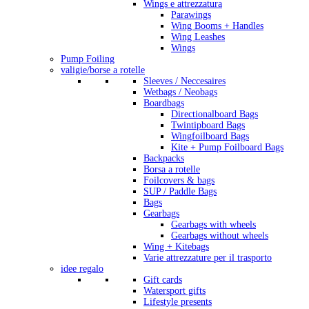
Wings e attrezzatura
Parawings
Wing Booms + Handles
Wing Leashes
Wings
Pump Foiling
valigie/borse a rotelle
Sleeves / Neccesaires
Wetbags / Neobags
Boardbags
Directionalboard Bags
Twintipboard Bags
Wingfoilboard Bags
Kite + Pump Foilboard Bags
Backpacks
Borsa a rotelle
Foilcovers & bags
SUP / Paddle Bags
Bags
Gearbags
Gearbags with wheels
Gearbags without wheels
Wing + Kitebags
Varie attrezzature per il trasporto
idee regalo
Gift cards
Watersport gifts
Lifestyle presents