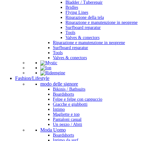
Bladder / Tuberepair
Bridles
Flying Lines
Riparazione della tela
Riparazione e manutenzione in neoprene
Surfboard reparatur
Tools
Valves & conectors
Riparazione e manutenzione in neoprene
Surfboard reparatur
Tools
Valves & conectors
Fashion/Lifestyle
modo delle signore
Bikinis / Bathsuits
Boardshorts
Felpe e felpe con cappuccio
Giacche e giubbotti
Intimo
Magliette e top
Pantaloni casual
Un pezzo / Abiti
Moda Uomo
Boardshorts
Intimo da surf