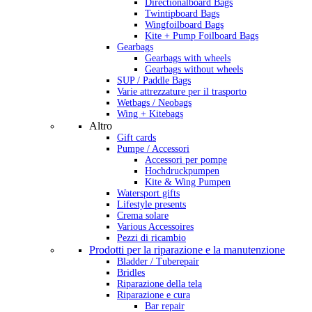
Directionalboard Bags
Twintipboard Bags
Wingfoilboard Bags
Kite + Pump Foilboard Bags
Gearbags
Gearbags with wheels
Gearbags without wheels
SUP / Paddle Bags
Varie attrezzature per il trasporto
Wetbags / Neobags
Wing + Kitebags
Altro
Gift cards
Pumpe / Accessori
Accessori per pompe
Hochdruckpumpen
Kite & Wing Pumpen
Watersport gifts
Lifestyle presents
Crema solare
Various Accessoires
Pezzi di ricambio
Prodotti per la riparazione e la manutenzione
Bladder / Tuberepair
Bridles
Riparazione della tela
Riparazione e cura
Bar repair