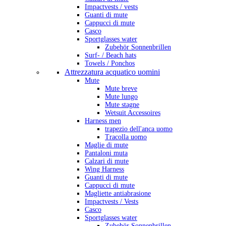
Impactvests / vests
Guanti di mute
Cappucci di mute
Casco
Sportglasses water
Zubehör Sonnenbrillen
Surf- / Beach hats
Towels / Ponchos
Attrezzatura acquatico uomini
Mute
Mute breve
Mute lungo
Mute stagne
Wetsuit Accessoires
Harness men
trapezio dell'anca uomo
Tracolla uomo
Maglie di mute
Pantaloni muta
Calzari di mute
Wing Harness
Guanti di mute
Cappucci di mute
Magliette antiabrasione
Impactvests / Vests
Casco
Sportglasses water
Zubehör Sonnenbrillen