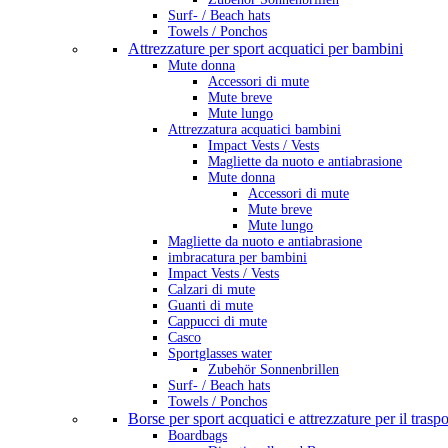
Surf- / Beach hats
Towels / Ponchos
Attrezzature per sport acquatici per bambini
Mute donna
Accessori di mute
Mute breve
Mute lungo
Attrezzatura acquatici bambini
Impact Vests / Vests
Magliette da nuoto e antiabrasione
Mute donna
Accessori di mute
Mute breve
Mute lungo
Magliette da nuoto e antiabrasione
imbracatura per bambini
Impact Vests / Vests
Calzari di mute
Guanti di mute
Cappucci di mute
Casco
Sportglasses water
Zubehör Sonnenbrillen
Surf- / Beach hats
Towels / Ponchos
Borse per sport acquatici e attrezzature per il trasp
Boardbags