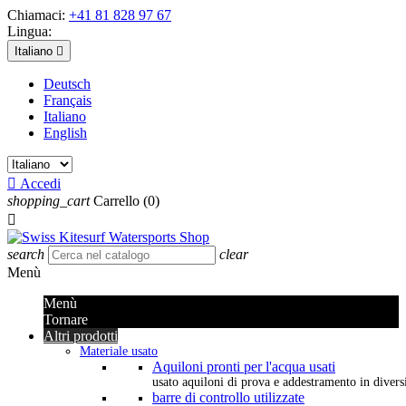
Chiamaci:
+41 81 828 97 67
Lingua:
Italiano

Deutsch
Français
Italiano
English

Accedi
shopping_cart
Carrello
(0)

search
clear
Menù
Menù
Tornare
Altri prodotti
Materiale usato
Aquiloni pronti per l'acqua usati
usato aquiloni di prova e addestramento in diversi 
barre di controllo utilizzate