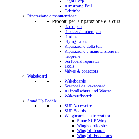
Light Corp
Armstrong Foil
Cabrinha
Riparazione e manutenzione
Prodotti per la riparazione e la cura
Bar repair
Bladder / Tuberepair
Bridles
Flying Lines
Riparazione della tela
Riparazione e manutenzione in
neoprene
Surfboard reparatur
Tools
Valves & conectors
Wakeboard
Wakeboards
Scarponi da wakeboard
Aufprallschutz und Westen
Wakesurfboards
Stand Up Paddle
SUP Accessoires
SUP Boards
Wingboards e attrezzatura
Pinne SUP Wing
Wingboardleashes
Wingfoil boards
Wingfoil Footstraps