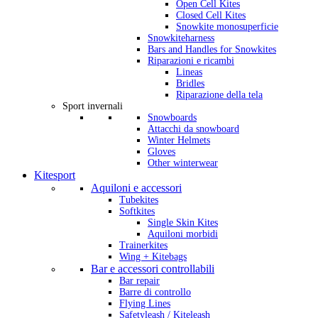
Open Cell Kites
Closed Cell Kites
Snowkite monosuperficie
Snowkiteharness
Bars and Handles for Snowkites
Riparazioni e ricambi
Lineas
Bridles
Riparazione della tela
Sport invernali
Snowboards
Attacchi da snowboard
Winter Helmets
Gloves
Other winterwear
Kitesport
Aquiloni e accessori
Tubekites
Softkites
Single Skin Kites
Aquiloni morbidi
Trainerkites
Wing + Kitebags
Bar e accessori controllabili
Bar repair
Barre di controllo
Flying Lines
Safetyleash / Kiteleash