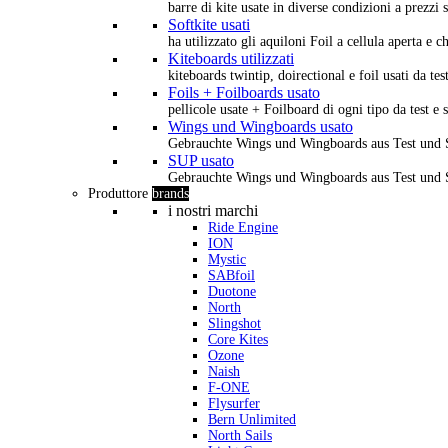
barre di kite usate in diverse condizioni a prezzi s
Softkite usati
ha utilizzato gli aquiloni Foil a cellula aperta e 
Kiteboards utilizzati
kiteboards twintip, doirectional e foil usati da tes
Foils + Foilboards usato
pellicole usate + Foilboard di ogni tipo da test e 
Wings und Wingboards usato
Gebrauchte Wings und Wingboards aus Test und
SUP usato
Gebrauchte Wings und Wingboards aus Test und
Produttore
brands
i nostri marchi
Ride Engine
ION
Mystic
SABfoil
Duotone
North
Slingshot
Core Kites
Ozone
Naish
F-ONE
Flysurfer
Bern Unlimited
North Sails