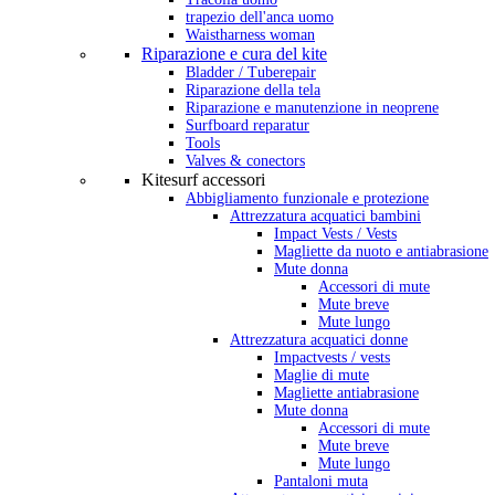
trapezio dell'anca uomo
Waistharness woman
Riparazione e cura del kite
Bladder / Tuberepair
Riparazione della tela
Riparazione e manutenzione in neoprene
Surfboard reparatur
Tools
Valves & conectors
Kitesurf accessori
Abbigliamento funzionale e protezione
Attrezzatura acquatici bambini
Impact Vests / Vests
Magliette da nuoto e antiabrasione
Mute donna
Accessori di mute
Mute breve
Mute lungo
Attrezzatura acquatici donne
Impactvests / vests
Maglie di mute
Magliette antiabrasione
Mute donna
Accessori di mute
Mute breve
Mute lungo
Pantaloni muta