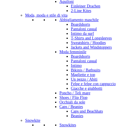
Aquiloni
Einleiner Drachen
2-Line Kites
Moda, moda e stile di vita
Abbigliamento maschile
Boardshorts
Pantaloni casual
Intimo da surf
T-Shirts and Longsleeves
Sweatshirts / Hoodies
Jackets and Windstoppers
Moda femminile
Boardshorts
Pantaloni casual
Intimo
Bikinis / Bathsuits
Magliette e top
Un pezzo / Abiti
Felpe e felpe con cappuccio
Giacche e giubbotti
Poncho / Teli mare
Shoes / Flip Flop
Occhiali da sole
Caps / Beanies
Caps und Beachhats
Beanies
Snowkite
Snowkites