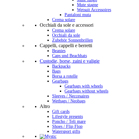
Mute stagne
Wetsuit Accessoires
Pantaloni muta
Crema solare
Occhiali da sole e accessori
Crema solare
Occhiali da sole
Zubehör Sonnenbrillen
Cappelli, cappelli e berretti
Beanies
Caps und Beachhats
Custodie, borse, zaini e valigie
Backpacks
Bags
Borsa a rotelle
Gearbags
Gearbags with wheels
Gearbags without wheels
Sleeves / Neccesaires
Wetbags / Neobags
Altro
Gift cards
Lifestyle presents
Poncho / Teli mare
Shoes / Flip Flop
Watersport gifts