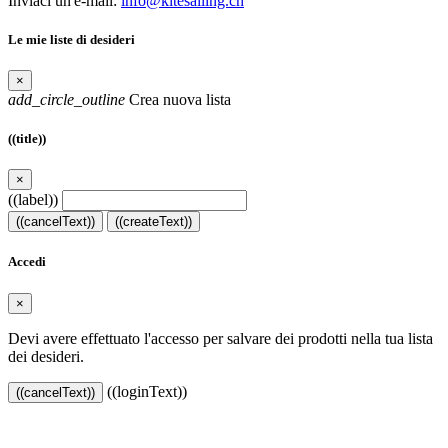
Inviaci un'e-mail:
info@kitesailing.ch
Le mie liste di desideri
×
add_circle_outline
Crea nuova lista
((title))
×
((label))
((cancelText))
((createText))
Accedi
×
Devi avere effettuato l'accesso per salvare dei prodotti nella tua lista
dei desideri.
((loginText))
((cancelText))