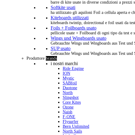
barre di kite usate in diverse condizioni a prezzi s
Softkite usati
ha utilizzato gli aquiloni Foil a cellula aperta e 
Kiteboards utilizzati
kiteboards twintip, doirectional e foil usati da tes
Foils + Foilboards usato
pellicole usate + Foilboard di ogni tipo da test e 
Wings und Wingboards usato
Gebrauchte Wings und Wingboards aus Test und
SUP usato
Gebrauchte Wings und Wingboards aus Test und
Produttore
brands
i nostri marchi
Ride Engine
ION
Mystic
SABfoil
Duotone
North
Slingshot
Core Kites
Ozone
Naish
F-ONE
Flysurfer
Bern Unlimited
North Sails