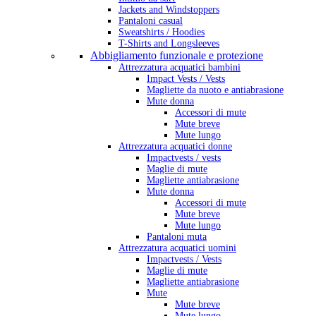
Jackets and Windstoppers
Pantaloni casual
Sweatshirts / Hoodies
T-Shirts and Longsleeves
Abbigliamento funzionale e protezione
Attrezzatura acquatici bambini
Impact Vests / Vests
Magliette da nuoto e antiabrasione
Mute donna
Accessori di mute
Mute breve
Mute lungo
Attrezzatura acquatici donne
Impactvests / vests
Maglie di mute
Magliette antiabrasione
Mute donna
Accessori di mute
Mute breve
Mute lungo
Pantaloni muta
Attrezzatura acquatici uomini
Impactvests / Vests
Maglie di mute
Magliette antiabrasione
Mute
Mute breve
Mute lungo