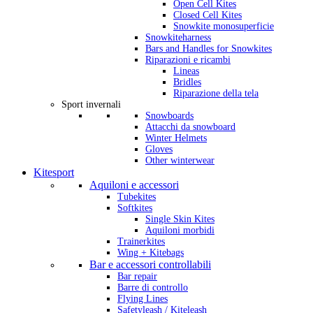
Open Cell Kites
Closed Cell Kites
Snowkite monosuperficie
Snowkiteharness
Bars and Handles for Snowkites
Riparazioni e ricambi
Lineas
Bridles
Riparazione della tela
Sport invernali
Snowboards
Attacchi da snowboard
Winter Helmets
Gloves
Other winterwear
Kitesport
Aquiloni e accessori
Tubekites
Softkites
Single Skin Kites
Aquiloni morbidi
Trainerkites
Wing + Kitebags
Bar e accessori controllabili
Bar repair
Barre di controllo
Flying Lines
Safetyleash / Kiteleash