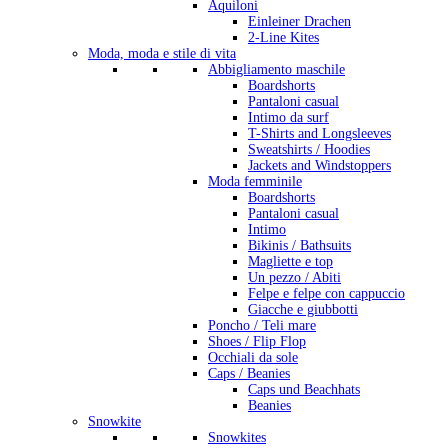
Aquiloni
Einleiner Drachen
2-Line Kites
Moda, moda e stile di vita
Abbigliamento maschile
Boardshorts
Pantaloni casual
Intimo da surf
T-Shirts and Longsleeves
Sweatshirts / Hoodies
Jackets and Windstoppers
Moda femminile
Boardshorts
Pantaloni casual
Intimo
Bikinis / Bathsuits
Magliette e top
Un pezzo / Abiti
Felpe e felpe con cappuccio
Giacche e giubbotti
Poncho / Teli mare
Shoes / Flip Flop
Occhiali da sole
Caps / Beanies
Caps und Beachhats
Beanies
Snowkite
Snowkites