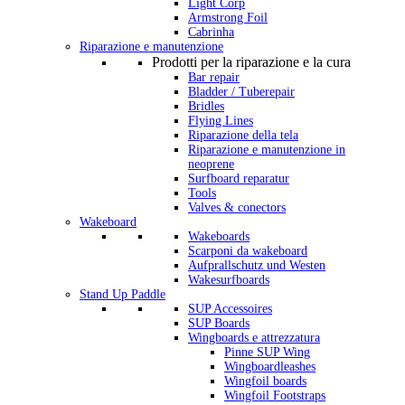
Light Corp
Armstrong Foil
Cabrinha
Riparazione e manutenzione
Prodotti per la riparazione e la cura
Bar repair
Bladder / Tuberepair
Bridles
Flying Lines
Riparazione della tela
Riparazione e manutenzione in
neoprene
Surfboard reparatur
Tools
Valves & conectors
Wakeboard
Wakeboards
Scarponi da wakeboard
Aufprallschutz und Westen
Wakesurfboards
Stand Up Paddle
SUP Accessoires
SUP Boards
Wingboards e attrezzatura
Pinne SUP Wing
Wingboardleashes
Wingfoil boards
Wingfoil Footstraps