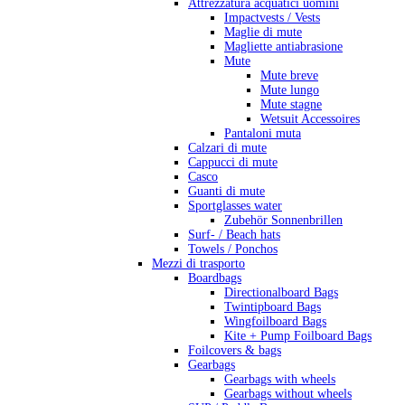
Attrezzatura acquatici uomini
Impactvests / Vests
Maglie di mute
Magliette antiabrasione
Mute
Mute breve
Mute lungo
Mute stagne
Wetsuit Accessoires
Pantaloni muta
Calzari di mute
Cappucci di mute
Casco
Guanti di mute
Sportglasses water
Zubehör Sonnenbrillen
Surf- / Beach hats
Towels / Ponchos
Mezzi di trasporto
Boardbags
Directionalboard Bags
Twintipboard Bags
Wingfoilboard Bags
Kite + Pump Foilboard Bags
Foilcovers & bags
Gearbags
Gearbags with wheels
Gearbags without wheels