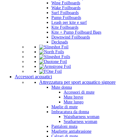
Wing Foilboards
Wake Foilboards
Surf Foilboards
Pump Foilboards
Leash per kite e surf
Kite Foilboards
Kite + Pump Foilboard Bags
Downwind Foilboards
Deckpads
Accessori acquatici
Attrezzatura per sport acquatico signore
Mute donna
Accessori di mute
Mute breve
Mute lungo
Maglie di mute
Imbracatura da donna
Waistharness woman
Seatharness woman
Pantaloni muta
Magliette antiabrasione
Calzari di mute