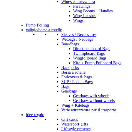
Wings e attrezzatura
Parawings
Wing Booms + Handles
Wing Leashes
Wings
Pump Foiling
valigie/borse a rotelle
Sleeves / Neccesaires
Wetbags / Neobags
Boardbags
Directionalboard Bags
Twintipboard Bags
Wingfoilboard Bags
Kite + Pump Foilboard Bags
Backpacks
Borsa a rotelle
Foilcovers & bags
SUP / Paddle Bags
Bags
Gearbags
Gearbags with wheels
Gearbags without wheels
Wing + Kitebags
Varie attrezzature per il trasporto
idee regalo
Gift cards
Watersport gifts
Lifestyle presents