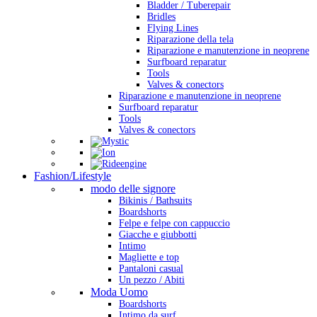
Bladder / Tuberepair
Bridles
Flying Lines
Riparazione della tela
Riparazione e manutenzione in neoprene
Surfboard reparatur
Tools
Valves & conectors
Riparazione e manutenzione in neoprene
Surfboard reparatur
Tools
Valves & conectors
Fashion/Lifestyle
modo delle signore
Bikinis / Bathsuits
Boardshorts
Felpe e felpe con cappuccio
Giacche e giubbotti
Intimo
Magliette e top
Pantaloni casual
Un pezzo / Abiti
Moda Uomo
Boardshorts
Intimo da surf