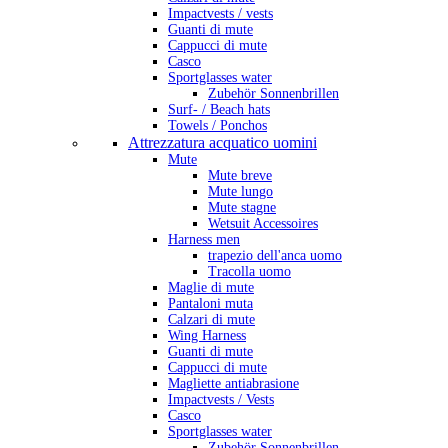
Impactvests / vests
Guanti di mute
Cappucci di mute
Casco
Sportglasses water
Zubehör Sonnenbrillen
Surf- / Beach hats
Towels / Ponchos
Attrezzatura acquatico uomini
Mute
Mute breve
Mute lungo
Mute stagne
Wetsuit Accessoires
Harness men
trapezio dell'anca uomo
Tracolla uomo
Maglie di mute
Pantaloni muta
Calzari di mute
Wing Harness
Guanti di mute
Cappucci di mute
Magliette antiabrasione
Impactvests / Vests
Casco
Sportglasses water
Zubehör Sonnenbrillen