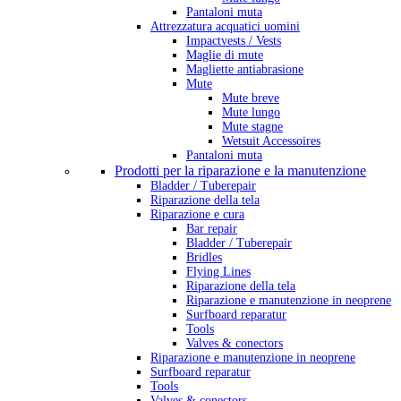
Pantaloni muta
Attrezzatura acquatici uomini
Impactvests / Vests
Maglie di mute
Magliette antiabrasione
Mute
Mute breve
Mute lungo
Mute stagne
Wetsuit Accessoires
Pantaloni muta
Prodotti per la riparazione e la manutenzione
Bladder / Tuberepair
Riparazione della tela
Riparazione e cura
Bar repair
Bladder / Tuberepair
Bridles
Flying Lines
Riparazione della tela
Riparazione e manutenzione in neoprene
Surfboard reparatur
Tools
Valves & conectors
Riparazione e manutenzione in neoprene
Surfboard reparatur
Tools
Valves & conectors