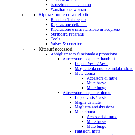
trapezio dell'anca uomo
Waistharness woman
Riparazione e cura del kite
Bladder / Tuberepair
Riparazione della tela
Riparazione e manutenzione in neoprene
Surfboard reparatur
Tools
Valves & conectors
Kitesurf accessori
Abbigliamento funzionale e protezione
Attrezzatura acquatici bambini
Impact Vests / Vests
Magliette da nuoto e antiabrasione
Mute donna
Accessori di mute
Mute breve
Mute lungo
Attrezzatura acquatici donne
Impactvests / vests
Maglie di mute
Magliette antiabrasione
Mute donna
Accessori di mute
Mute breve
Mute lungo
Pantaloni muta