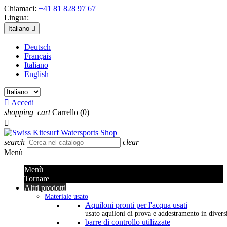
Chiamaci:
+41 81 828 97 67
Lingua:
Italiano

Deutsch
Français
Italiano
English

Accedi
shopping_cart
Carrello
(0)

search
clear
Menù
Menù
Tornare
Altri prodotti
Materiale usato
Aquiloni pronti per l'acqua usati
usato aquiloni di prova e addestramento in diversi 
barre di controllo utilizzate