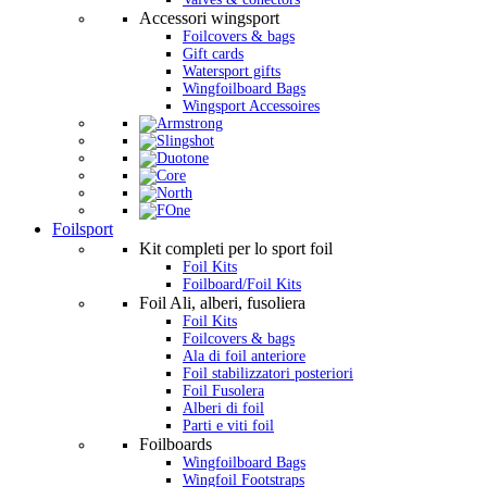
Accessori wingsport
Foilcovers & bags
Gift cards
Watersport gifts
Wingfoilboard Bags
Wingsport Accessoires
Foilsport
Kit completi per lo sport foil
Foil Kits
Foilboard/Foil Kits
Foil Ali, alberi, fusoliera
Foil Kits
Foilcovers & bags
Ala di foil anteriore
Foil stabilizzatori posteriori
Foil Fusolera
Alberi di foil
Parti e viti foil
Foilboards
Wingfoilboard Bags
Wingfoil Footstraps