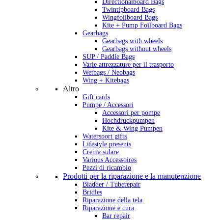
Directionalboard Bags
Twintipboard Bags
Wingfoilboard Bags
Kite + Pump Foilboard Bags
Gearbags
Gearbags with wheels
Gearbags without wheels
SUP / Paddle Bags
Varie attrezzature per il trasporto
Wetbags / Neobags
Wing + Kitebags
Altro
Gift cards
Pumpe / Accessori
Accessori per pompe
Hochdruckpumpen
Kite & Wing Pumpen
Watersport gifts
Lifestyle presents
Crema solare
Various Accessoires
Pezzi di ricambio
Prodotti per la riparazione e la manutenzione
Bladder / Tuberepair
Bridles
Riparazione della tela
Riparazione e cura
Bar repair