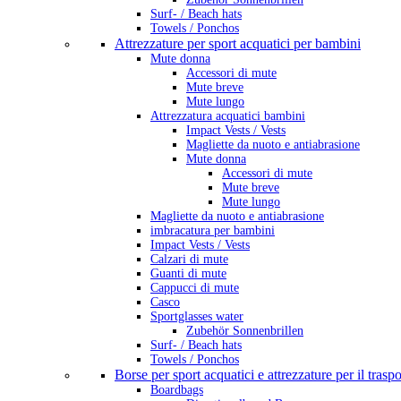
Surf- / Beach hats
Towels / Ponchos
Attrezzature per sport acquatici per bambini
Mute donna
Accessori di mute
Mute breve
Mute lungo
Attrezzatura acquatici bambini
Impact Vests / Vests
Magliette da nuoto e antiabrasione
Mute donna
Accessori di mute
Mute breve
Mute lungo
Magliette da nuoto e antiabrasione
imbracatura per bambini
Impact Vests / Vests
Calzari di mute
Guanti di mute
Cappucci di mute
Casco
Sportglasses water
Zubehör Sonnenbrillen
Surf- / Beach hats
Towels / Ponchos
Borse per sport acquatici e attrezzature per il trasp
Boardbags