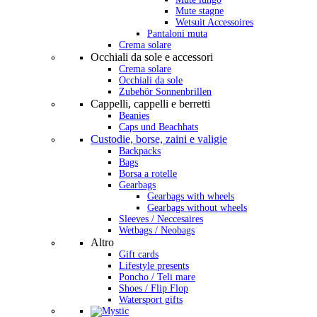
Mute stagne
Wetsuit Accessoires
Pantaloni muta
Crema solare
Occhiali da sole e accessori
Crema solare
Occhiali da sole
Zubehör Sonnenbrillen
Cappelli, cappelli e berretti
Beanies
Caps und Beachhats
Custodie, borse, zaini e valigie
Backpacks
Bags
Borsa a rotelle
Gearbags
Gearbags with wheels
Gearbags without wheels
Sleeves / Neccesaires
Wetbags / Neobags
Altro
Gift cards
Lifestyle presents
Poncho / Teli mare
Shoes / Flip Flop
Watersport gifts