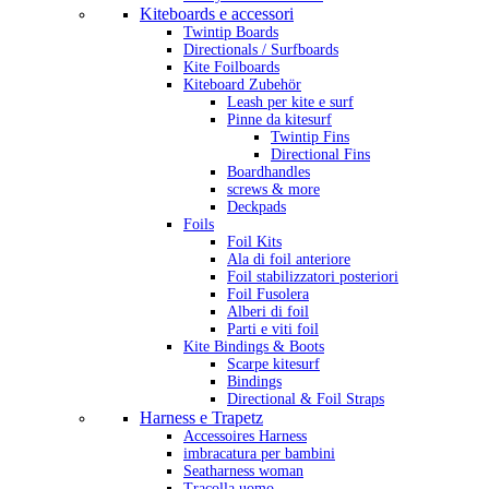
Kiteboards e accessori
Twintip Boards
Directionals / Surfboards
Kite Foilboards
Kiteboard Zubehör
Leash per kite e surf
Pinne da kitesurf
Twintip Fins
Directional Fins
Boardhandles
screws & more
Deckpads
Foils
Foil Kits
Ala di foil anteriore
Foil stabilizzatori posteriori
Foil Fusolera
Alberi di foil
Parti e viti foil
Kite Bindings & Boots
Scarpe kitesurf
Bindings
Directional & Foil Straps
Harness e Trapetz
Accessoires Harness
imbracatura per bambini
Seatharness woman
Tracolla uomo