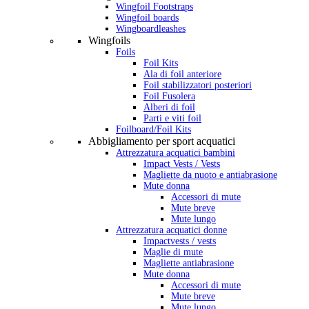
Wingfoil Footstraps
Wingfoil boards
Wingboardleashes
Wingfoils
Foils
Foil Kits
Ala di foil anteriore
Foil stabilizzatori posteriori
Foil Fusolera
Alberi di foil
Parti e viti foil
Foilboard/Foil Kits
Abbigliamento per sport acquatici
Attrezzatura acquatici bambini
Impact Vests / Vests
Magliette da nuoto e antiabrasione
Mute donna
Accessori di mute
Mute breve
Mute lungo
Attrezzatura acquatici donne
Impactvests / vests
Maglie di mute
Magliette antiabrasione
Mute donna
Accessori di mute
Mute breve
Mute lungo