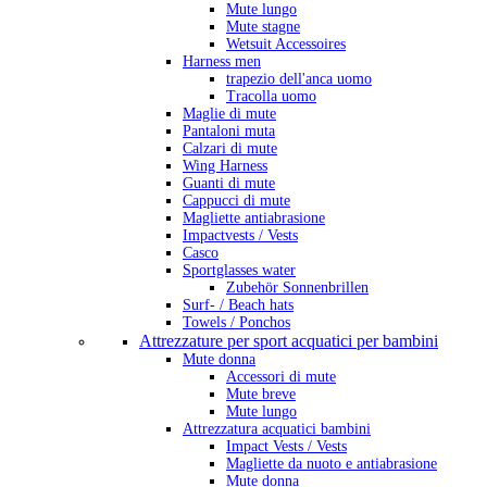
Mute lungo
Mute stagne
Wetsuit Accessoires
Harness men
trapezio dell'anca uomo
Tracolla uomo
Maglie di mute
Pantaloni muta
Calzari di mute
Wing Harness
Guanti di mute
Cappucci di mute
Magliette antiabrasione
Impactvests / Vests
Casco
Sportglasses water
Zubehör Sonnenbrillen
Surf- / Beach hats
Towels / Ponchos
Attrezzature per sport acquatici per bambini
Mute donna
Accessori di mute
Mute breve
Mute lungo
Attrezzatura acquatici bambini
Impact Vests / Vests
Magliette da nuoto e antiabrasione
Mute donna