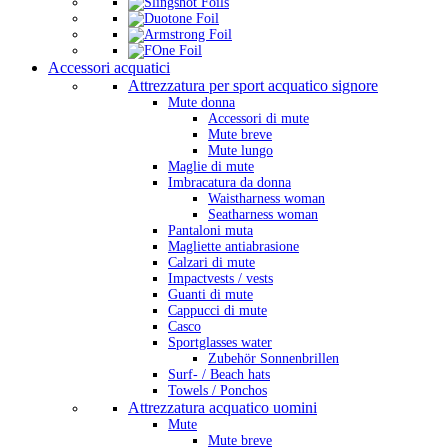
Accessori acquatici
Attrezzatura per sport acquatico signore
Mute donna
Accessori di mute
Mute breve
Mute lungo
Maglie di mute
Imbracatura da donna
Waistharness woman
Seatharness woman
Pantaloni muta
Magliette antiabrasione
Calzari di mute
Impactvests / vests
Guanti di mute
Cappucci di mute
Casco
Sportglasses water
Zubehör Sonnenbrillen
Surf- / Beach hats
Towels / Ponchos
Attrezzatura acquatico uomini
Mute
Mute breve