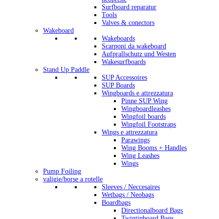
Surfboard reparatur
Tools
Valves & conectors
Wakeboard
Wakeboards
Scarponi da wakeboard
Aufprallschutz und Westen
Wakesurfboards
Stand Up Paddle
SUP Accessoires
SUP Boards
Wingboards e attrezzatura
Pinne SUP Wing
Wingboardleashes
Wingfoil boards
Wingfoil Footstraps
Wings e attrezzatura
Parawings
Wing Booms + Handles
Wing Leashes
Wings
Pump Foiling
valigie/borse a rotelle
Sleeves / Neccesaires
Wetbags / Neobags
Boardbags
Directionalboard Bags
Twintipboard Bags