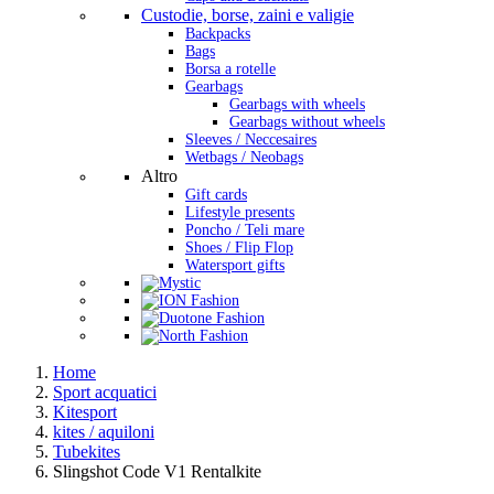
Custodie, borse, zaini e valigie
Backpacks
Bags
Borsa a rotelle
Gearbags
Gearbags with wheels
Gearbags without wheels
Sleeves / Neccesaires
Wetbags / Neobags
Altro
Gift cards
Lifestyle presents
Poncho / Teli mare
Shoes / Flip Flop
Watersport gifts
Home
Sport acquatici
Kitesport
kites / aquiloni
Tubekites
Slingshot Code V1 Rentalkite