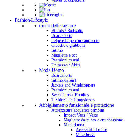
Valves & conectors
Fashion/Lifestyle
modo delle signore
Bikinis / Bathsuits
Boardshorts
Felpe e felpe con cappuccio
Giacche e giubbotti
Intimo
Magliette e top
Pantaloni casual
Un pezzo / Abiti
Moda Uomo
Boardshorts
Intimo da surf
Jackets and Windstoppers
Pantaloni casual
Sweatshirts / Hoodies
T-Shirts and Longsleeves
Abbigliamento funzionale e protezione
Attrezzatura acquatici bambini
Impact Vests / Vests
Magliette da nuoto e antiabrasione
Mute donna
Accessori di mute
Mute breve