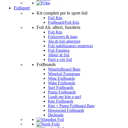
Foilsport
Kit completi per lo sport foil
Foil Kits
Foilboard/Foil Kits
Foil Ali, alberi, fusoliera
Foil Kits
Foilcovers & bags
Ala di foil anteriore
Foil stabilizzatori posteriori
Foil Fusolera
Alberi di foil
Parti e viti foil
Foilboards
Wingfoilboard Bags
Wingfoil Footstraps
Wing Foilboards
Wake Foilboards
Surf Foilboards
Pump Foilboards
Leash per kite e surf
Kite Foilboards
Kite + Pump Foilboard Bags
Downwind Foilboards
Deckpads