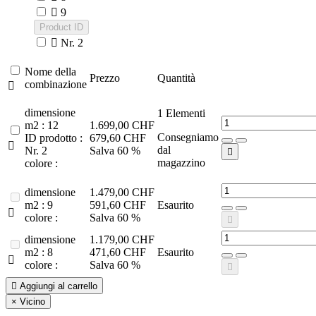

9
Product ID

Nr. 2
Nome della
Prezzo
Quantità
combinazione

dimensione
1
Elementi
m2 : 12
1.699,00 CHF
Consegniamo
ID prodotto :
679,60 CHF

dal
Nr. 2
Salva 60 %

magazzino
colore :
dimensione
1.479,00 CHF
m2 : 9
591,60 CHF
Esaurito

colore :
Salva 60 %

dimensione
1.179,00 CHF
m2 : 8
471,60 CHF
Esaurito

colore :
Salva 60 %


Aggiungi al carrello
×
Vicino