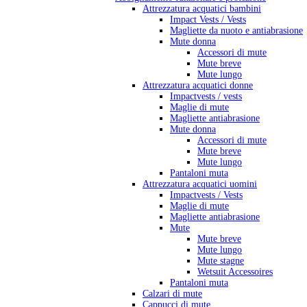
Attrezzatura acquatici bambini
Impact Vests / Vests
Magliette da nuoto e antiabrasione
Mute donna
Accessori di mute
Mute breve
Mute lungo
Attrezzatura acquatici donne
Impactvests / vests
Maglie di mute
Magliette antiabrasione
Mute donna
Accessori di mute
Mute breve
Mute lungo
Pantaloni muta
Attrezzatura acquatici uomini
Impactvests / Vests
Maglie di mute
Magliette antiabrasione
Mute
Mute breve
Mute lungo
Mute stagne
Wetsuit Accessoires
Pantaloni muta
Calzari di mute
Cappucci di mute