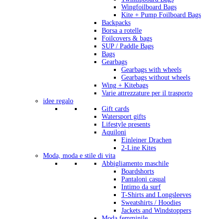
Wingfoilboard Bags
Kite + Pump Foilboard Bags
Backpacks
Borsa a rotelle
Foilcovers & bags
SUP / Paddle Bags
Bags
Gearbags
Gearbags with wheels
Gearbags without wheels
Wing + Kitebags
Varie attrezzature per il trasporto
idee regalo
Gift cards
Watersport gifts
Lifestyle presents
Aquiloni
Einleiner Drachen
2-Line Kites
Moda, moda e stile di vita
Abbigliamento maschile
Boardshorts
Pantaloni casual
Intimo da surf
T-Shirts and Longsleeves
Sweatshirts / Hoodies
Jackets and Windstoppers
Moda femminile