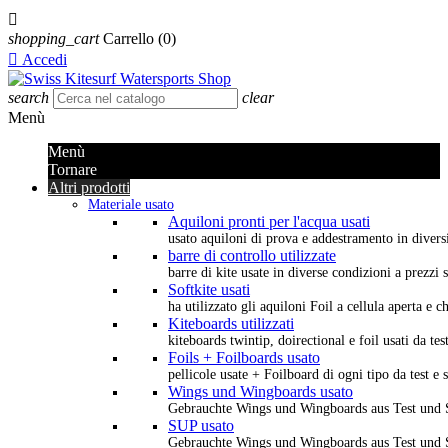

shopping_cart
Carrello
(0)

Accedi
search
clear
Menù
Menù
Tornare
Altri prodotti
Materiale usato
Aquiloni pronti per l'acqua usati
usato aquiloni di prova e addestramento in diversi 
barre di controllo utilizzate
barre di kite usate in diverse condizioni a prezzi s
Softkite usati
ha utilizzato gli aquiloni Foil a cellula aperta e 
Kiteboards utilizzati
kiteboards twintip, doirectional e foil usati da tes
Foils + Foilboards usato
pellicole usate + Foilboard di ogni tipo da test e 
Wings und Wingboards usato
Gebrauchte Wings und Wingboards aus Test und
SUP usato
Gebrauchte Wings und Wingboards aus Test und