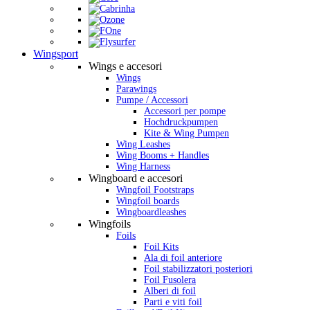
Wingsport
Wings e accesori
Wings
Parawings
Pumpe / Accessori
Accessori per pompe
Hochdruckpumpen
Kite & Wing Pumpen
Wing Leashes
Wing Booms + Handles
Wing Harness
Wingboard e accesori
Wingfoil Footstraps
Wingfoil boards
Wingboardleashes
Wingfoils
Foils
Foil Kits
Ala di foil anteriore
Foil stabilizzatori posteriori
Foil Fusolera
Alberi di foil
Parti e viti foil