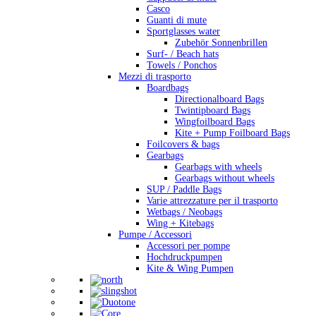
Casco
Guanti di mute
Sportglasses water
Zubehör Sonnenbrillen
Surf- / Beach hats
Towels / Ponchos
Mezzi di trasporto
Boardbags
Directionalboard Bags
Twintipboard Bags
Wingfoilboard Bags
Kite + Pump Foilboard Bags
Foilcovers & bags
Gearbags
Gearbags with wheels
Gearbags without wheels
SUP / Paddle Bags
Varie attrezzature per il trasporto
Wetbags / Neobags
Wing + Kitebags
Pumpe / Accessori
Accessori per pompe
Hochdruckpumpen
Kite & Wing Pumpen