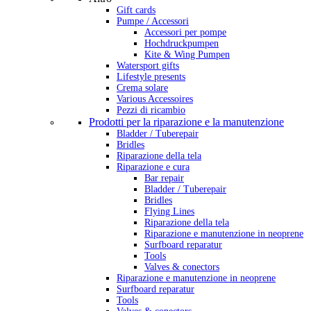
Gift cards
Pumpe / Accessori
Accessori per pompe
Hochdruckpumpen
Kite & Wing Pumpen
Watersport gifts
Lifestyle presents
Crema solare
Various Accessoires
Pezzi di ricambio
Prodotti per la riparazione e la manutenzione
Bladder / Tuberepair
Bridles
Riparazione della tela
Riparazione e cura
Bar repair
Bladder / Tuberepair
Bridles
Flying Lines
Riparazione della tela
Riparazione e manutenzione in neoprene
Surfboard reparatur
Tools
Valves & conectors
Riparazione e manutenzione in neoprene
Surfboard reparatur
Tools