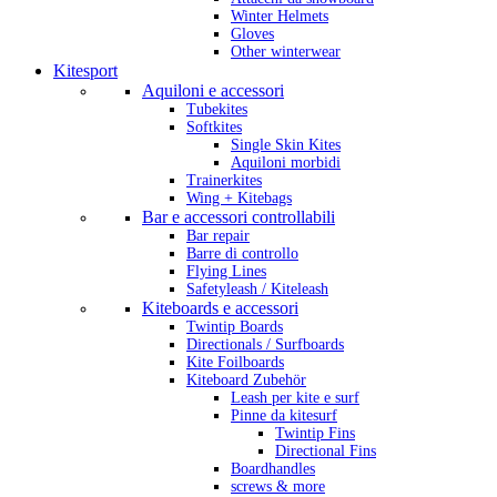
Winter Helmets
Gloves
Other winterwear
Kitesport
Aquiloni e accessori
Tubekites
Softkites
Single Skin Kites
Aquiloni morbidi
Trainerkites
Wing + Kitebags
Bar e accessori controllabili
Bar repair
Barre di controllo
Flying Lines
Safetyleash / Kiteleash
Kiteboards e accessori
Twintip Boards
Directionals / Surfboards
Kite Foilboards
Kiteboard Zubehör
Leash per kite e surf
Pinne da kitesurf
Twintip Fins
Directional Fins
Boardhandles
screws & more