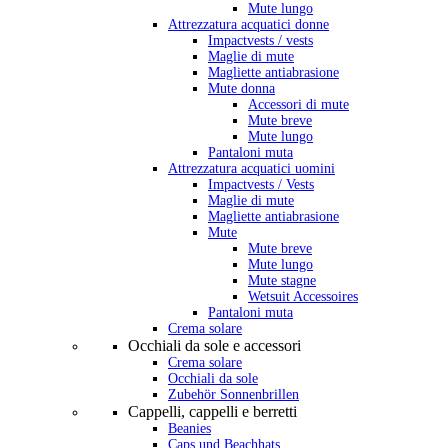
Mute lungo
Attrezzatura acquatici donne
Impactvests / vests
Maglie di mute
Magliette antiabrasione
Mute donna
Accessori di mute
Mute breve
Mute lungo
Pantaloni muta
Attrezzatura acquatici uomini
Impactvests / Vests
Maglie di mute
Magliette antiabrasione
Mute
Mute breve
Mute lungo
Mute stagne
Wetsuit Accessoires
Pantaloni muta
Crema solare
Occhiali da sole e accessori
Crema solare
Occhiali da sole
Zubehör Sonnenbrillen
Cappelli, cappelli e berretti
Beanies
Caps und Beachhats