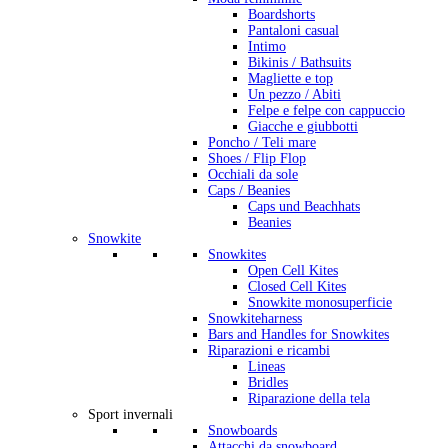
Boardshorts
Pantaloni casual
Intimo
Bikinis / Bathsuits
Magliette e top
Un pezzo / Abiti
Felpe e felpe con cappuccio
Giacche e giubbotti
Poncho / Teli mare
Shoes / Flip Flop
Occhiali da sole
Caps / Beanies
Caps und Beachhats
Beanies
Snowkite
Snowkites
Open Cell Kites
Closed Cell Kites
Snowkite monosuperficie
Snowkiteharness
Bars and Handles for Snowkites
Riparazioni e ricambi
Lineas
Bridles
Riparazione della tela
Sport invernali
Snowboards
Attacchi da snowboard