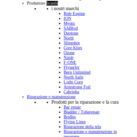
Produttore
brands
i nostri marchi
Ride Engine
ION
Mystic
SABfoil
Duotone
North
Slingshot
Core Kites
Ozone
Naish
F-ONE
Flysurfer
Bern Unlimited
North Sails
Light Corp
Armstrong Foil
Cabrinha
Riparazione e manutenzione
Prodotti per la riparazione e la cura
Bar repair
Bladder / Tuberepair
Bridles
Flying Lines
Riparazione della tela
Riparazione e manutenzione in
neoprene