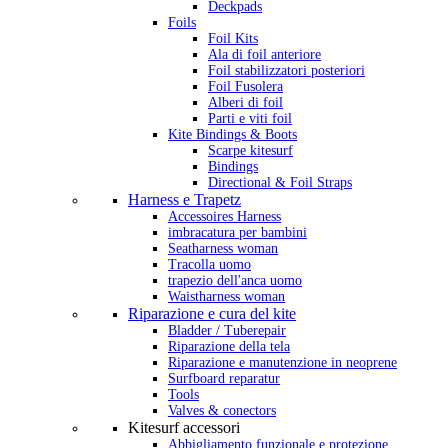
Deckpads
Foils
Foil Kits
Ala di foil anteriore
Foil stabilizzatori posteriori
Foil Fusolera
Alberi di foil
Parti e viti foil
Kite Bindings & Boots
Scarpe kitesurf
Bindings
Directional & Foil Straps
Harness e Trapetz
Accessoires Harness
imbracatura per bambini
Seatharness woman
Tracolla uomo
trapezio dell'anca uomo
Waistharness woman
Riparazione e cura del kite
Bladder / Tuberepair
Riparazione della tela
Riparazione e manutenzione in neoprene
Surfboard reparatur
Tools
Valves & conectors
Kitesurf accessori
Abbigliamento funzionale e protezione