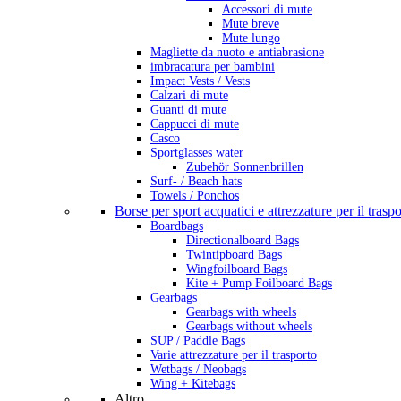
Accessori di mute
Mute breve
Mute lungo
Magliette da nuoto e antiabrasione
imbracatura per bambini
Impact Vests / Vests
Calzari di mute
Guanti di mute
Cappucci di mute
Casco
Sportglasses water
Zubehör Sonnenbrillen
Surf- / Beach hats
Towels / Ponchos
Borse per sport acquatici e attrezzature per il trasp
Boardbags
Directionalboard Bags
Twintipboard Bags
Wingfoilboard Bags
Kite + Pump Foilboard Bags
Gearbags
Gearbags with wheels
Gearbags without wheels
SUP / Paddle Bags
Varie attrezzature per il trasporto
Wetbags / Neobags
Wing + Kitebags
Altro