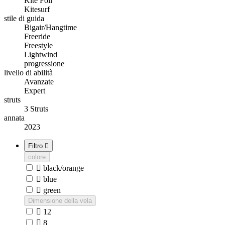
Kite Foil
Kitesurf
stile di guida
Bigair/Hangtime
Freeride
Freestyle
Lightwind
progressione
livello di abilità
Avanzate
Expert
struts
3 Struts
annata
2023
Filtro

colore

black/orange

blue

green
Dimensione della vela

12

8