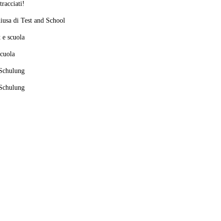
tracciati!
chiusa di Test and School
t e scuola
scuola
 Schulung
 Schulung