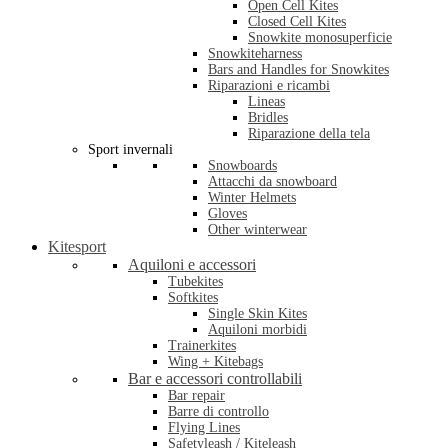
Open Cell Kites
Closed Cell Kites
Snowkite monosuperficie
Snowkiteharness
Bars and Handles for Snowkites
Riparazioni e ricambi
Lineas
Bridles
Riparazione della tela
Sport invernali
Snowboards
Attacchi da snowboard
Winter Helmets
Gloves
Other winterwear
Kitesport
Aquiloni e accessori
Tubekites
Softkites
Single Skin Kites
Aquiloni morbidi
Trainerkites
Wing + Kitebags
Bar e accessori controllabili
Bar repair
Barre di controllo
Flying Lines
Safetyleash / Kiteleash