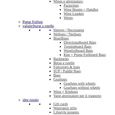
Wings e attrezzatura
Parawings
Wing Booms + Handles
Wing Leashes
Wings
Pump Foiling
valigie/borse a rotelle
Sleeves / Neccesaires
Wetbags / Neobags
Boardbags
Directionalboard Bags
Twintipboard Bags
Wingfoilboard Bags
Kite + Pump Foilboard Bags
Backpacks
Borsa a rotelle
Foilcovers & bags
SUP / Paddle Bags
Bags
Gearbags
Gearbags with wheels
Gearbags without wheels
Wing + Kitebags
Varie attrezzature per il trasporto
idee regalo
Gift cards
Watersport gifts
Lifestyle presents