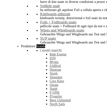
barre di kite usate in diverse condizioni a prezzi s
Softkite usati
ha utilizzato gli aquiloni Foil a cellula aperta e 
Kiteboards utilizzati
kiteboards twintip, doirectional e foil usati da tes
Foils + Foilboards usato
pellicole usate + Foilboard di ogni tipo da test e 
Wings und Wingboards usato
Gebrauchte Wings und Wingboards aus Test und
SUP usato
Gebrauchte Wings und Wingboards aus Test und
Produttore
brands
i nostri marchi
Ride Engine
ION
Mystic
SABfoil
Duotone
North
Slingshot
Core Kites
Ozone
Naish
F-ONE
Flysurfer
Bern Unlimited
North Sails