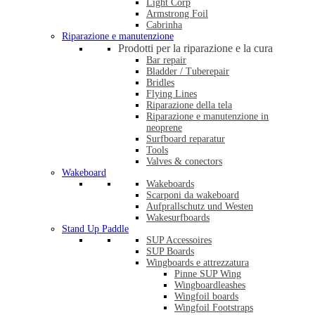
Light Corp
Armstrong Foil
Cabrinha
Riparazione e manutenzione
Prodotti per la riparazione e la cura
Bar repair
Bladder / Tuberepair
Bridles
Flying Lines
Riparazione della tela
Riparazione e manutenzione in
neoprene
Surfboard reparatur
Tools
Valves & conectors
Wakeboard
Wakeboards
Scarponi da wakeboard
Aufprallschutz und Westen
Wakesurfboards
Stand Up Paddle
SUP Accessoires
SUP Boards
Wingboards e attrezzatura
Pinne SUP Wing
Wingboardleashes
Wingfoil boards
Wingfoil Footstraps