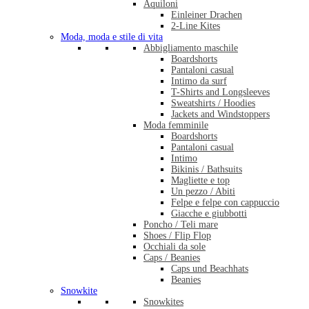
Aquiloni
Einleiner Drachen
2-Line Kites
Moda, moda e stile di vita
Abbigliamento maschile
Boardshorts
Pantaloni casual
Intimo da surf
T-Shirts and Longsleeves
Sweatshirts / Hoodies
Jackets and Windstoppers
Moda femminile
Boardshorts
Pantaloni casual
Intimo
Bikinis / Bathsuits
Magliette e top
Un pezzo / Abiti
Felpe e felpe con cappuccio
Giacche e giubbotti
Poncho / Teli mare
Shoes / Flip Flop
Occhiali da sole
Caps / Beanies
Caps und Beachhats
Beanies
Snowkite
Snowkites