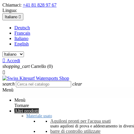
Chiamaci:
+41 81 828 97 67
Lingua:
Italiano

Deutsch
Français
Italiano
English

Accedi
shopping_cart
Carrello
(0)

search
clear
Menù
Menù
Tornare
Altri prodotti
Materiale usato
Aquiloni pronti per l'acqua usati
usato aquiloni di prova e addestramento in diversi 
barre di controllo utilizzate