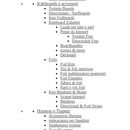
Kiteboards e accessori
Twintip Boards
Directionals / Surfboards
Kite Foilboards
Kiteboard Zubehör
Leash per kite e surf
Pinne da kitesurf
Twintip Fins
Directional Fins
Boardhandles
screws & more
Deckpads
Foils
Foil Kits
Ala di foil anteriore
Foil stabilizzatori posteriori
Foil Fusolera
Alberi di foil
Parti e viti foil
Kite Bindings & Boots
Scarpe kitesurf
Bindings
Directional & Foil Straps
Harness e Trapetz
Accessoires Harness
imbracatura per bambini
Seatharness woman
Tracolla uomo