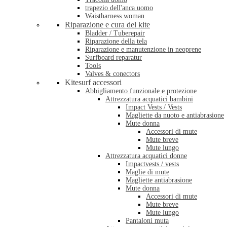
trapezio dell'anca uomo
Waistharness woman
Riparazione e cura del kite
Bladder / Tuberepair
Riparazione della tela
Riparazione e manutenzione in neoprene
Surfboard reparatur
Tools
Valves & conectors
Kitesurf accessori
Abbigliamento funzionale e protezione
Attrezzatura acquatici bambini
Impact Vests / Vests
Magliette da nuoto e antiabrasione
Mute donna
Accessori di mute
Mute breve
Mute lungo
Attrezzatura acquatici donne
Impactvests / vests
Maglie di mute
Magliette antiabrasione
Mute donna
Accessori di mute
Mute breve
Mute lungo
Pantaloni muta