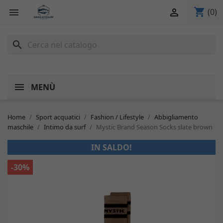
shopping_cart


(0)
search
MENÙ
Home
Sport acquatici
Fashion / Lifestyle
Abbigliamento
maschile
Intimo da surf
Mystic Brand Season Socks slate brown
IN SALDO!
-30%