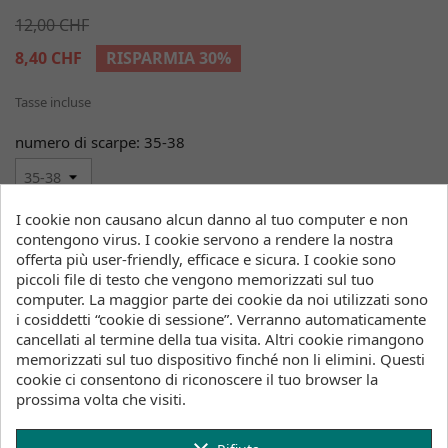
12,00 CHF
8,40 CHF
RISPARMIA 30%
Tasse incluse
numero di scarpe: 35-38
I cookie non causano alcun danno al tuo computer e non
Quantità
contengono virus. I cookie servono a rendere la nostra
offerta più user-friendly, efficace e sicura. I cookie sono

favorite_border
AGGIUNGI AL CARRELLO
piccoli file di testo che vengono memorizzati sul tuo
computer. La maggior parte dei cookie da noi utilizzati sono

Ti consegniamo dalle scorte
i cosiddetti “cookie di sessione”. Verranno automaticamente
cancellati al termine della tua visita. Altri cookie rimangono
memorizzati sul tuo dispositivo finché non li elimini. Questi
cookie ci consentono di riconoscere il tuo browser la
Lotti (Stock, Tempi di consegna)
prossima volta che visiti.
Magazzino Wind&Snow