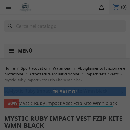
shopping_cart


(0)
search
MENÙ
Home
Sport acquatici
Waterwear
Abbigliamento funzionale e
protezione
Attrezzatura acquatici donne
Impactvests / vests
Mystic Ruby Impact Vest Fzip Kite Wmn black
IN SALDO!


-30%
MYSTIC RUBY IMPACT VEST FZIP KITE
WMN BLACK