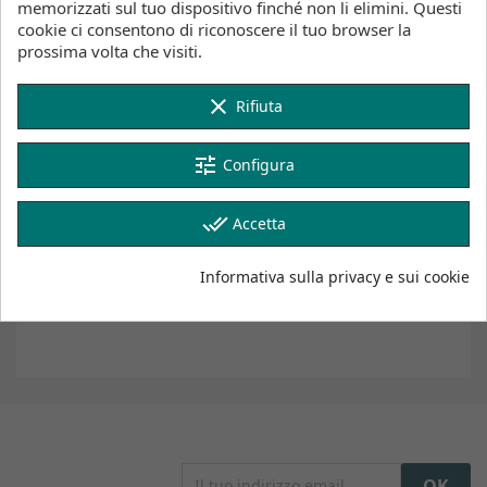
memorizzati sul tuo dispositivo finché non li elimini. Questi
Lotti (Stock, Tempi di consegna)
cookie ci consentono di riconoscere il tuo browser la
prossima volta che visiti.
Magazzino Wind&Snow
In stock
:
clear
Rifiuta
2-4 giorni lavorativi
tune
Configura
Clicca qui per visualizzare l'inventario dei prodotti
done_all
Accetta
Descrizione
Dettagli del prodotto
Informativa sulla privacy e sui cookie
Inventario