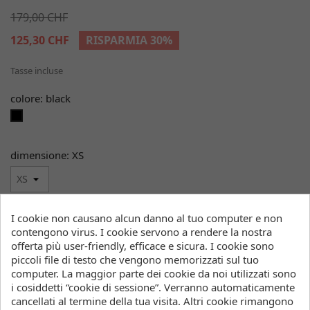
179,00 CHF
125,30 CHF
RISPARMIA 30%
Tasse incluse
colore: black
black
dimensione: XS
Quantità
I cookie non causano alcun danno al tuo computer e non
contengono virus. I cookie servono a rendere la nostra

favorite_border
AGGIUNGI AL CARRELLO
offerta più user-friendly, efficace e sicura. I cookie sono
piccoli file di testo che vengono memorizzati sul tuo

Ti consegniamo dalle scorte
computer. La maggior parte dei cookie da noi utilizzati sono
i cosiddetti “cookie di sessione”. Verranno automaticamente
cancellati al termine della tua visita. Altri cookie rimangono