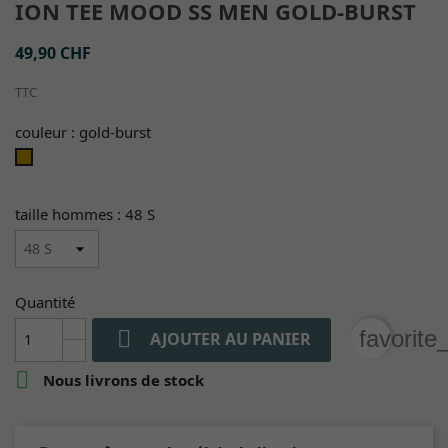
ION TEE MOOD SS MEN GOLD-BURST
49,90 CHF
TTC
couleur : gold-burst
gold-
burst
taille hommes : 48 S
Quantité

favorite
AJOUTER AU PANIER

Nous livrons de stock