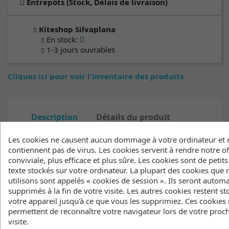
Entrepôts (Stock, Délais de livraison)
Kiteshop Silvaplana
En stock
:
1-3 jours ouvrables
Cliquez ici pour voir l'inventaire des produits
Description
Détails du produit
Inventaire
Les cookies ne causent aucun dommage à votre ordinateur et 
contiennent pas de virus. Les cookies servent à rendre notre of
Le t‑shirt Mood pour homme apporte une
conviviale, plus efficace et plus sûre. Les cookies sont de petits
touche urbaine à ton style quotidien. En coton
texte stockés sur votre ordinateur. La plupart des cookies que
biologique, il est doux et naturel, et son léger
utilisons sont appelés « cookies de session ». Ils seront auto
effet délavé lui donne une allure déjà familière
supprimés à la fin de votre visite. Les autres cookies restent st
dès le premier jour. Un petit print sur la
votre appareil jusqu'à ce que vous les supprimiez. Ces cookies
poitrine reste discret, tandis que le grand
permettent de reconnaître votre navigateur lors de votre proc
motif dans le dos affirme ton style sans en
visite.