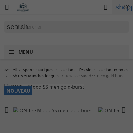
shopp


(0)
search
MENU
Accueil
Sports nautiques
Fashion / Lifestyle
Fashion Hommes
T-Shirts et Manches longues
ION Tee Mood SS men gold-burst
NOUVEAU

