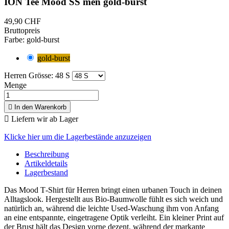
ION Tee Mood SS men gold-burst
49,90 CHF
Bruttopreis
Farbe: gold-burst
gold-burst
Herren Grösse: 48 S
Menge

In den Warenkorb

Liefern wir ab Lager
Klicke hier um die Lagerbestände anzuzeigen
Beschreibung
Artikeldetails
Lagerbestand
Das Mood T‑Shirt für Herren bringt einen urbanen Touch in deinen
Alltagslook. Hergestellt aus Bio‑Baumwolle fühlt es sich weich und
natürlich an, während die leichte Used‑Waschung ihm von Anfang
an eine entspannte, eingetragene Optik verleiht. Ein kleiner Print auf
der Brust hält das Design vorne dezent, während der markante