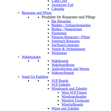
Light Corp
Armstrong Foil
Cabrinha
Reparatur und Pflege
Produkte für Reparatur und Pflege
Bar Reparatur
Bladder / Schlauchreparatur
Bridles / Waageleinen
Flugleinen
Neopren Reparatur+ Pflege
Segeltuch Reparatur
Surfboard reparatur
Ventile & Verbindungen
Werkzeuge
Wakeboarden
Wakeboards
Wakeboardboots
Aufprallschutz und Westen
Wakesurfboards
Stand Up Paddling
SUP Boards
SUP Zubehör
Wingboards und Zubehör
Wing SUP Finnen
Wingboardleashes
Wingfoil Footstraps
Wingfoilboards
Wings und Zubehör