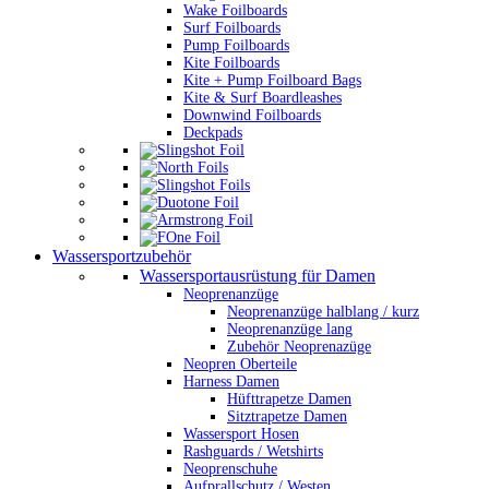
Wake Foilboards
Surf Foilboards
Pump Foilboards
Kite Foilboards
Kite + Pump Foilboard Bags
Kite & Surf Boardleashes
Downwind Foilboards
Deckpads
Wassersportzubehör
Wassersportausrüstung für Damen
Neoprenanzüge
Neoprenanzüge halblang / kurz
Neoprenanzüge lang
Zubehör Neoprenazüge
Neopren Oberteile
Harness Damen
Hüfttrapetze Damen
Sitztrapetze Damen
Wassersport Hosen
Rashguards / Wetshirts
Neoprenschuhe
Aufprallschutz / Westen