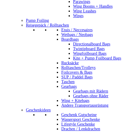
Parawings
Wing Booms + Handles
Wing Leashes
Wings
Pump Foiling
Reisegepäck / Rolltaschen
Etuis / Neccesaires
Wetbags / Neobags
Boardbags
Directionalboard Bags
Twintipboard Bags
Wingfoilboard Bags
Kite + Pump Foilboard Bags
Rucksäcke
Rolltaschen/Trolleys
Foilcovers & Bags
SUP / Paddel Bags
Taschen
Gearbags
Gearbags mit Rädern
Gearbags ohne Räder
Wing + Kitebags
Andere Transportausrüstung
Geschenkideen
Geschenk Gutscheine
Wassersport Geschenke
Lifestyle Geschenke
Drachen / Lenkdrachen