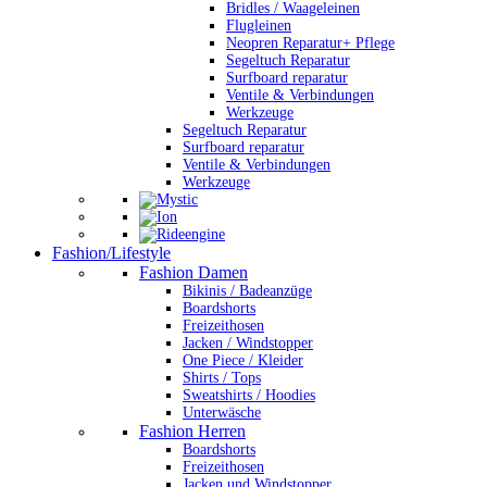
Bridles / Waageleinen
Flugleinen
Neopren Reparatur+ Pflege
Segeltuch Reparatur
Surfboard reparatur
Ventile & Verbindungen
Werkzeuge
Segeltuch Reparatur
Surfboard reparatur
Ventile & Verbindungen
Werkzeuge
Fashion/Lifestyle
Fashion Damen
Bikinis / Badeanzüge
Boardshorts
Freizeithosen
Jacken / Windstopper
One Piece / Kleider
Shirts / Tops
Sweatshirts / Hoodies
Unterwäsche
Fashion Herren
Boardshorts
Freizeithosen
Jacken und Windstopper