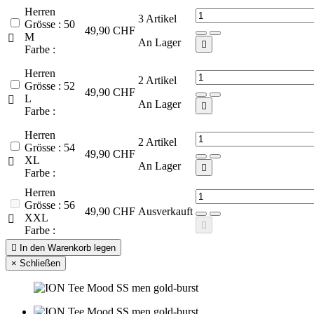
Herren
3
Artikel
Grösse : 50
49,90 CHF
M

An Lager

Farbe :
Herren
2
Artikel
Grösse : 52
49,90 CHF
L

An Lager

Farbe :
Herren
2
Artikel
Grösse : 54
49,90 CHF
XL

An Lager

Farbe :
Herren
Grösse : 56
49,90 CHF
Ausverkauft
XXL


Farbe :

In den Warenkorb legen
×
Schließen