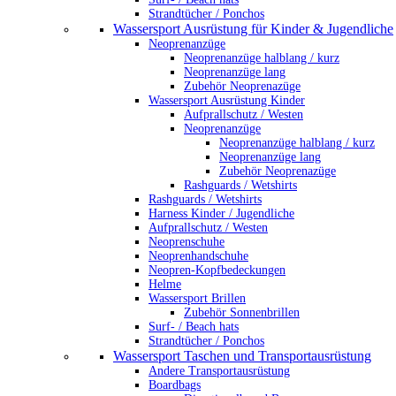
Strandtücher / Ponchos
Wassersport Ausrüstung für Kinder & Jugendliche
Neoprenanzüge
Neoprenanzüge halblang / kurz
Neoprenanzüge lang
Zubehör Neoprenazüge
Wassersport Ausrüstung Kinder
Aufprallschutz / Westen
Neoprenanzüge
Neoprenanzüge halblang / kurz
Neoprenanzüge lang
Zubehör Neoprenazüge
Rashguards / Wetshirts
Rashguards / Wetshirts
Harness Kinder / Jugendliche
Aufprallschutz / Westen
Neoprenschuhe
Neoprenhandschuhe
Neopren-Kopfbedeckungen
Helme
Wassersport Brillen
Zubehör Sonnenbrillen
Surf- / Beach hats
Strandtücher / Ponchos
Wassersport Taschen und Transportausrüstung
Andere Transportausrüstung
Boardbags