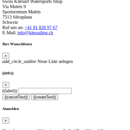
Swiss Kitesurf Watersports Shop
Via Mulets 9
Sportzentrum Mulets
7513 Silvaplana
Schweiz
Ruf uns an:
+41 81 828 97 67
E-Mail:
info@kitesailing.ch
Ihre Wunschlisten
×
add_circle_outline
Neue Liste anlegen
((title))
×
((label))
((cancelText))
((createText))
Anmelden
×