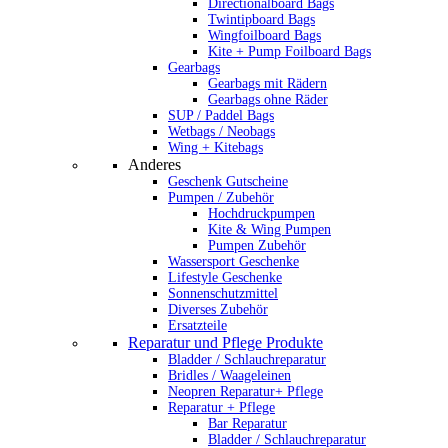
Directionalboard Bags
Twintipboard Bags
Wingfoilboard Bags
Kite + Pump Foilboard Bags
Gearbags
Gearbags mit Rädern
Gearbags ohne Räder
SUP / Paddel Bags
Wetbags / Neobags
Wing + Kitebags
Anderes
Geschenk Gutscheine
Pumpen / Zubehör
Hochdruckpumpen
Kite & Wing Pumpen
Pumpen Zubehör
Wassersport Geschenke
Lifestyle Geschenke
Sonnenschutzmittel
Diverses Zubehör
Ersatzteile
Reparatur und Pflege Produkte
Bladder / Schlauchreparatur
Bridles / Waageleinen
Neopren Reparatur+ Pflege
Reparatur + Pflege
Bar Reparatur
Bladder / Schlauchreparatur