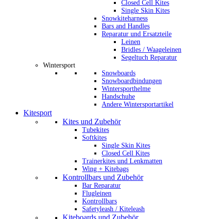
Closed Cell Kites
Single Skin Kites
Snowkiteharness
Bars and Handles
Reparatur und Ersatzteile
Leinen
Bridles / Waageleinen
Segeltuch Reparatur
Wintersport
Snowboards
Snowboardbindungen
Wintersporthelme
Handschuhe
Andere Wintersportartikel
Kitesport
Kites und Zubehör
Tubekites
Softkites
Single Skin Kites
Closed Cell Kites
Trainerkites und Lenkmatten
Wing + Kitebags
Kontrollbars und Zubehör
Bar Reparatur
Flugleinen
Kontrollbars
Safetyleash / Kiteleash
Kiteboards und Zubehör