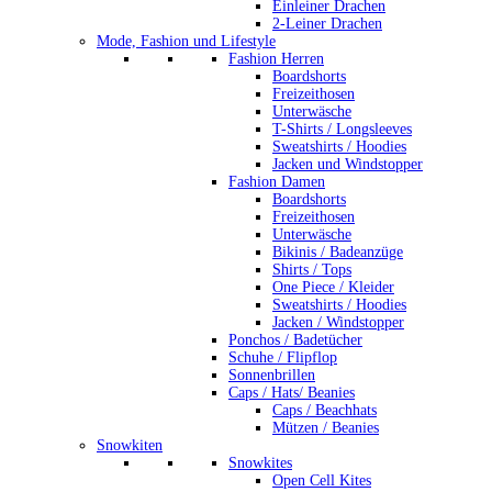
Einleiner Drachen
2-Leiner Drachen
Mode, Fashion und Lifestyle
Fashion Herren
Boardshorts
Freizeithosen
Unterwäsche
T-Shirts / Longsleeves
Sweatshirts / Hoodies
Jacken und Windstopper
Fashion Damen
Boardshorts
Freizeithosen
Unterwäsche
Bikinis / Badeanzüge
Shirts / Tops
One Piece / Kleider
Sweatshirts / Hoodies
Jacken / Windstopper
Ponchos / Badetücher
Schuhe / Flipflop
Sonnenbrillen
Caps / Hats/ Beanies
Caps / Beachhats
Mützen / Beanies
Snowkiten
Snowkites
Open Cell Kites