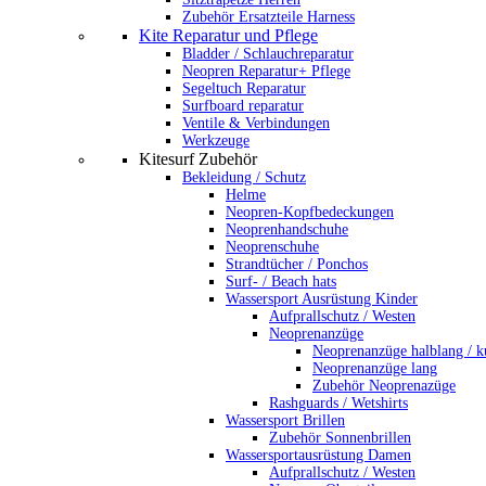
Zubehör Ersatzteile Harness
Kite Reparatur und Pflege
Bladder / Schlauchreparatur
Neopren Reparatur+ Pflege
Segeltuch Reparatur
Surfboard reparatur
Ventile & Verbindungen
Werkzeuge
Kitesurf Zubehör
Bekleidung / Schutz
Helme
Neopren-Kopfbedeckungen
Neoprenhandschuhe
Neoprenschuhe
Strandtücher / Ponchos
Surf- / Beach hats
Wassersport Ausrüstung Kinder
Aufprallschutz / Westen
Neoprenanzüge
Neoprenanzüge halblang / k
Neoprenanzüge lang
Zubehör Neoprenazüge
Rashguards / Wetshirts
Wassersport Brillen
Zubehör Sonnenbrillen
Wassersportausrüstung Damen
Aufprallschutz / Westen