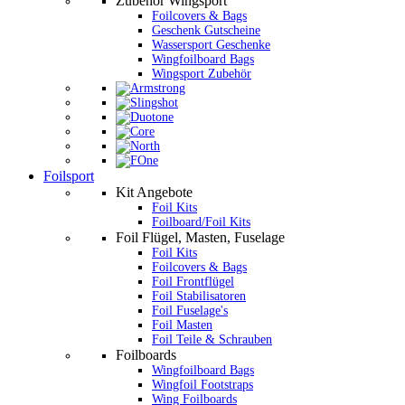
Zubehör Wingsport
Foilcovers & Bags
Geschenk Gutscheine
Wassersport Geschenke
Wingfoilboard Bags
Wingsport Zubehör
Foilsport
Kit Angebote
Foil Kits
Foilboard/Foil Kits
Foil Flügel, Masten, Fuselage
Foil Kits
Foilcovers & Bags
Foil Frontflügel
Foil Stabilisatoren
Foil Fuselage's
Foil Masten
Foil Teile & Schrauben
Foilboards
Wingfoilboard Bags
Wingfoil Footstraps
Wing Foilboards