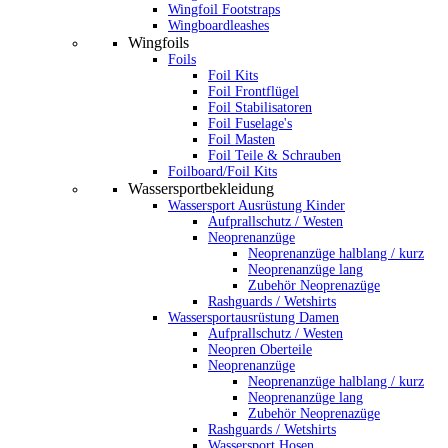
Wingfoil Footstraps
Wingboardleashes
Wingfoils
Foils
Foil Kits
Foil Frontflügel
Foil Stabilisatoren
Foil Fuselage's
Foil Masten
Foil Teile & Schrauben
Foilboard/Foil Kits
Wassersportbekleidung
Wassersport Ausrüstung Kinder
Aufprallschutz / Westen
Neoprenanzüge
Neoprenanzüge halblang / kurz
Neoprenanzüge lang
Zubehör Neoprenazüge
Rashguards / Wetshirts
Wassersportausrüstung Damen
Aufprallschutz / Westen
Neopren Oberteile
Neoprenanzüge
Neoprenanzüge halblang / kurz
Neoprenanzüge lang
Zubehör Neoprenazüge
Rashguards / Wetshirts
Wassersport Hosen