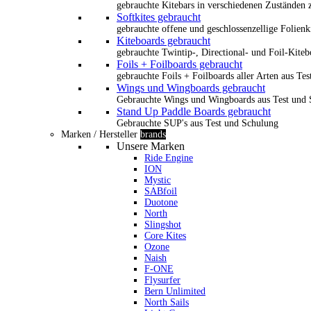
gebrauchte Kitebars in verschiedenen Zuständen z
Softkites gebraucht
gebrauchte offene und geschlossenzellige Folienk
Kiteboards gebraucht
gebrauchte Twintip-, Directional- und Foil-Kiteb
Foils + Foilboards gebraucht
gebrauchte Foils + Foilboards aller Arten aus Te
Wings und Wingboards gebraucht
Gebrauchte Wings und Wingboards aus Test und
Stand Up Paddle Boards gebraucht
Gebrauchte SUP's aus Test und Schulung
Marken / Hersteller
brands
Unsere Marken
Ride Engine
ION
Mystic
SABfoil
Duotone
North
Slingshot
Core Kites
Ozone
Naish
F-ONE
Flysurfer
Bern Unlimited
North Sails