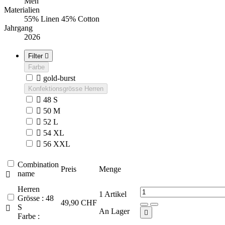
Men
Materialien
55% Linen 45% Cotton
Jahrgang
2026
Filter

Farbe

gold-burst
Konfektionsgrösse Herren

48 S

50 M

52 L

54 XL

56 XXL
Combination
Preis
Menge
name

Herren
1
Artikel
Grösse : 48
49,90 CHF
S

An Lager

Farbe :