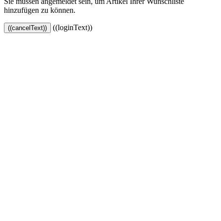
Sie müssen angemeldet sein, um Artikel Ihrer Wunschliste
hinzufügen zu können.
((loginText))
((cancelText))