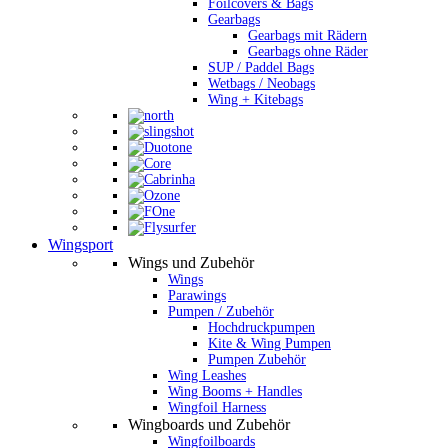
Foilcovers & Bags
Gearbags
Gearbags mit Rädern
Gearbags ohne Räder
SUP / Paddel Bags
Wetbags / Neobags
Wing + Kitebags
Wingsport
Wings und Zubehör
Wings
Parawings
Pumpen / Zubehör
Hochdruckpumpen
Kite & Wing Pumpen
Pumpen Zubehör
Wing Leashes
Wing Booms + Handles
Wingfoil Harness
Wingboards und Zubehör
Wingfoilboards