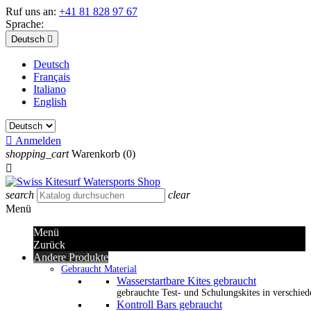
Ruf uns an:
+41 81 828 97 67
Sprache:
Deutsch

Deutsch
Français
Italiano
English

Anmelden
shopping_cart
Warenkorb
(0)

search
clear
Menü
Menü
Zurück
Andere Produkte
Gebraucht Material
Wasserstartbare Kites gebraucht
gebrauchte Test- und Schulungskites in verschied
Kontroll Bars gebraucht