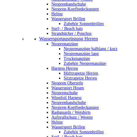
Neoprenhandschuhe
Neopren-Kopfbedeckungen
Helme
Wassersport Brillen
Zubehör Sonnenbrillen
Surf- / Beach hats
Strandtücher / Ponchos
Wassersportausrüstung Herren
Neoprenanzüge
Neoprenanzüge halblang / kurz
Neoprenanzüge lang
Trockenanzüge
Zubehör Neoprenanzüge
Harness Herren
Hüfttrapetze Herren
Sitztrapetze Herren
Neopren Oberteile
Wassersport Hosen
Neoprenschuhe
Wingfoil Harness
Neoprenhandschuhe
Neopren-Kopfbedeckungen
Rashguards / Wetshirts
Aufprallschutz / Westen
Helme
Wassersport Brillen
Zubehör Sonnenbrillen
Surf- / Beach hats