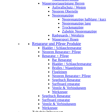
Wassersportausrüstung Herren
Aufprallschutz / Westen
Neopren Oberteile
Neoprenanzüge
Neoprenanzüge halblang / kurz
Neoprenanzüge lang
Trockenanzüge
Zubehör Neoprenanzüge
Rashguards / Wetshirts
Wassersport Hosen
Repararur und Pflege Produkte
Bladder / Schlauchreparatur
Neopren Reparatur+ Pflege
Reparatur + Pflege
Bar Reparatur
Bladder / Schlauchreparatur
Bridles / Waageleinen
Flugleinen
Neopren Reparatur+ Pflege
Segeltuch Reparatur
Surfboard reparatur
Ventile & Verbindungen
Werkzeuge
Segeltuch Reparatur
Surfboard reparatur
Ventile & Verbindungen
Werkzeuge