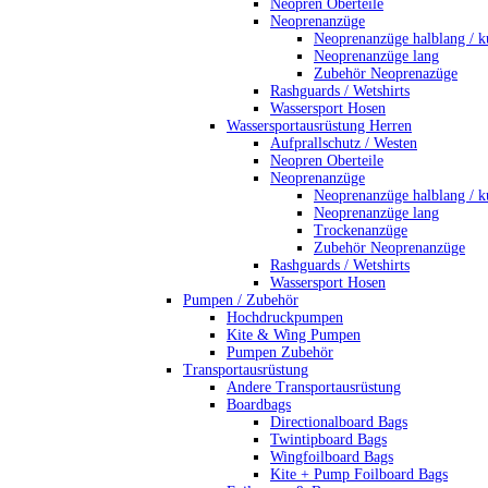
Neopren Oberteile
Neoprenanzüge
Neoprenanzüge halblang / k
Neoprenanzüge lang
Zubehör Neoprenazüge
Rashguards / Wetshirts
Wassersport Hosen
Wassersportausrüstung Herren
Aufprallschutz / Westen
Neopren Oberteile
Neoprenanzüge
Neoprenanzüge halblang / k
Neoprenanzüge lang
Trockenanzüge
Zubehör Neoprenanzüge
Rashguards / Wetshirts
Wassersport Hosen
Pumpen / Zubehör
Hochdruckpumpen
Kite & Wing Pumpen
Pumpen Zubehör
Transportausrüstung
Andere Transportausrüstung
Boardbags
Directionalboard Bags
Twintipboard Bags
Wingfoilboard Bags
Kite + Pump Foilboard Bags