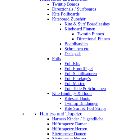
Twintip Boards
Directionals / Surfboards
Kite Foilboards
Kiteboard Zubehör
Kite & Surf Boardleashes
Kiteboard Finnen
Twintip Finnen
Directional Finnen
Boardhandles
Schrauben etc
Deckpads
Foils
Foil Kits
Foil Frontflügel
Foil Stabilisatoren
Foil Fuselage's
Foil Masten
Foil Teile & Schrauben
Kite Bindings & Boots
Kitesurf Boots
Twintip Bindungen
Kite Surf & Foil Straps
Harness und Trapetze
Harness Kinder / Jugendliche
Hüfttrapetze Damen
Hüfttrapetze Herren
Sitztrapetze Damen
Sitztrapetze Herren