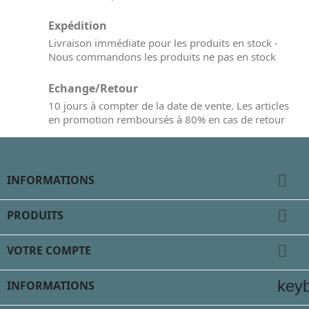
Expédition
Livraison immédiate pour les produits en stock -
Nous commandons les produits ne pas en stock
Echange/Retour
10 jours à compter de la date de vente. Les articles
en promotion remboursés à 80% en cas de retour

INFORMATIONS

PRODUITS

VOTRE COMPTE
key
INFORMATIONS